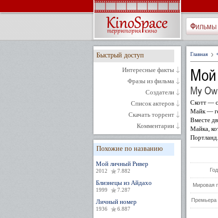
Фильмы
Главная
Быстрый доступ
Мой
Интересные факты
Фразы из фильма
My Own
Создатели
Скотт — с
Список актеров
Майк — ге
Скачать торрент
Вместе дв
Комментарии
Майка, ко
Портланд.
Похожие по названию
Мой личный Ривер
Год
2012
7.882
Близнецы из Айдахо
Мировая 
1999
7.287
Премьера 
Личный номер
1936
6.887