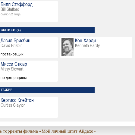
Билл Стэффорд
Bill Stafford
было 52 года
ОЖНИКИ (4)
Дэвид Брисбин
Кен Харди
David Brisbin
Kenneth Hardy
постановщик
Мисси Стюарт
Missy Stewart
по декорациям
ТАЖЕР
Кертисс Клейтон
Curtiss Clayton
ь торренты фильма «Мой личный штат Айдахо»