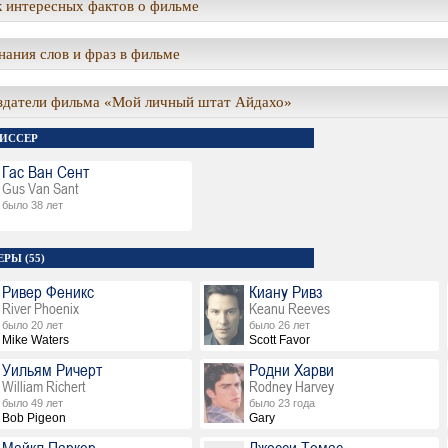
 интересных фактов о фильме
ания слов и фраз в фильме
здатели фильма «Мой личный штат Айдахо»
ИССЕР
Гас Ван Сент
Gus Van Sant
было 38 лет
РЫ (55)
Ривер Феникс
Киану Ривз
River Phoenix
Keanu Reeves
было 20 лет
было 26 лет
Mike Waters
Scott Favor
Уильям Ричерт
Родни Харви
William Richert
Rodney Harvey
было 49 лет
было 23 года
Bob Pigeon
Gary