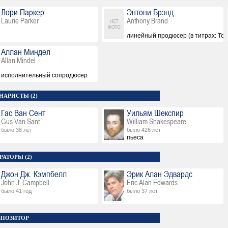
Лори Паркер
Энтони Брэнд
Laurie Parker
Anthony Brand
линейный продюсер (в титрах: Ton
Аллан Миндел
Allan Mindel
исполнительный сопродюсер
НАРИСТЫ (2)
Гас Ван Сент
Уильям Шекспир
Gus Van Sant
William Shakespeare
было 38 лет
было 426 лет
пьеса
РАТОРЫ (2)
Джон Дж. Кэмпбелл
Эрик Алан Эдвардс
John J. Campbell
Eric Alan Edwards
было 41 год
было 37 лет
ПОЗИТОР