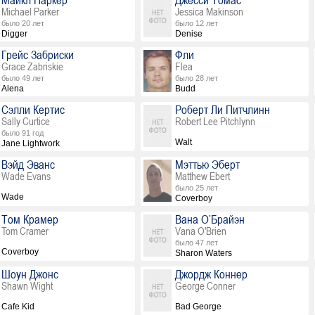
Майкл Паркер
Джесси Томас
Michael Parker
Jessica Makinson
было 20 лет
было 12 лет
Digger
Denise
Грейс Забриски
Фли
Grace Zabriskie
Flea
было 49 лет
было 28 лет
Alena
Budd
Сэлли Кертис
Роберт Ли Питчлинн
Sally Curtice
Robert Lee Pitchlynn
было 91 год
Walt
Jane Lightwork
Вэйд Эванс
Мэттью Эберт
Wade Evans
Matthew Ebert
было 25 лет
Wade
Coverboy
Том Крамер
Вана О’Брайэн
Tom Cramer
Vana O'Brien
было 47 лет
Coverboy
Sharon Waters
Шоун Джонс
Джордж Коннер
Shawn Wight
George Conner
Cafe Kid
Bad George