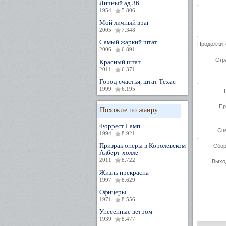
Личный ад 36
1954
5.806
Мой личный враг
2005
7.348
Самый жаркий штат
Продолжит
2006
6.891
Огр
Красный штат
2011
6.371
Город счастья, штат Техас
1999
6.195
Пр
Похожие по жанру
Форрест Гамп
Сц
1994
8.921
Призрак оперы в Королевском
Сбор
Алберт-холле
2011
8.722
Выхо
Жизнь прекрасна
1997
8.629
Офицеры
1971
8.556
Унесенные ветром
1939
8.477