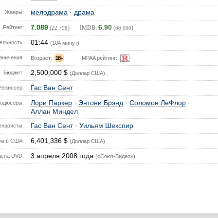
мелодрама
·
драма
Жанры:
7.089
6.90
Рейтинг:
(
) IMDB:
(
)
22 798
66 000
01:44
ельность:
(104 минут)
аничения:
Возраст:
18+
MPAA рейтинг:
2,500,000 $
Бюджет:
(Доллар США)
Гас Ван Сент
Режиссер:
Лори Паркер
·
Энтони Брэнд
·
Соломон ЛеФлор
·
одюсеры:
Аллан Миндел
Гас Ван Сент
·
Уильям Шекспир
енаристы:
6,401,336 $
ы в США:
(Доллар США)
3 апреля 2008 года
д на DVD:
(«Союз-Видео»)