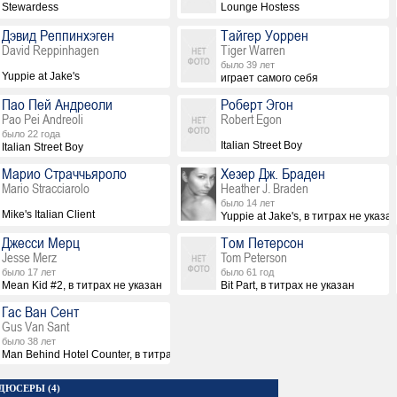
Stewardess
Lounge Hostess
Дэвид Реппинхэген
Тайгер Уоррен
David Reppinhagen
Tiger Warren
было 39 лет
Yuppie at Jake's
играет самого себя
Пао Пей Андреоли
Роберт Эгон
Pao Pei Andreoli
Robert Egon
было 22 года
Italian Street Boy
Italian Street Boy
Марио Страччьяроло
Хезер Дж. Браден
Mario Stracciarolo
Heather J. Braden
было 14 лет
Mike's Italian Client
Yuppie at Jake's, в титрах не указа
Джесси Мерц
Том Петерсон
Jesse Merz
Tom Peterson
было 17 лет
было 61 год
Mean Kid #2, в титрах не указан
Bit Part, в титрах не указан
Гас Ван Сент
Gus Van Sant
было 38 лет
Man Behind Hotel Counter, в титрах не указан
ДЮСЕРЫ (4)