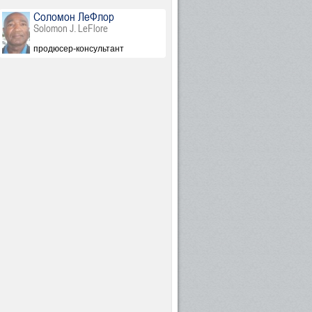
Соломон ЛеФлор
Solomon J. LeFlore
y Brand)
продюсер-консультант