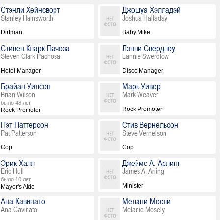
Стэнли Хейнсворт
Джошуа Хэлладэй
Stanley Hainsworth
Joshua Halladay
Dirtman
Baby Mike
Стивен Кларк Пачоза
Лэнни Свердлоу
Steven Clark Pachosa
Lannie Swerdlow
Hotel Manager
Disco Manager
Брайан Уилсон
Марк Уивер
Brian Wilson
Mark Weaver
было 48 лет
Rock Promoter
Rock Promoter
Пэт Паттерсон
Стив Вернельсон
Pat Patterson
Steve Vernelson
Cop
Cop
Эрик Халл
Джеймс А. Арлинг
Eric Hull
James A. Arling
было 10 лет
Minister
Mayor's Aide
Ана Кавинато
Мелани Мосли
Ana Cavinato
Melanie Mosely