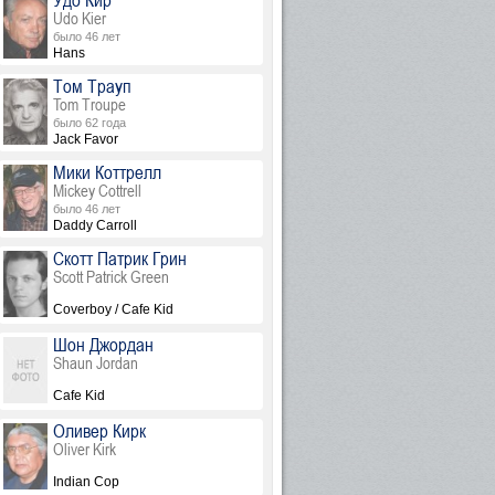
Удо Кир
Udo Kier
было 46 лет
Hans
Том Трауп
Tom Troupe
было 62 года
Jack Favor
Мики Коттрелл
Mickey Cottrell
было 46 лет
Daddy Carroll
Скотт Патрик Грин
Scott Patrick Green
Coverboy / Cafe Kid
Шон Джордан
Shaun Jordan
Cafe Kid
Оливер Кирк
Oliver Kirk
Indian Cop