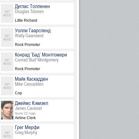
Дуглас Толленен
Douglas Tolonen
Little Richard
Уолли Гаарсленд
Wally Gaarsland
Rock Promoter
Конрад ’Бад’ Монтгомери
Conrad 'Bud' Montgomery
Rock Promoter
Майк Каскадден
Mike Cascadden
Cop
Джеймс Кэвизел
James Caviezel
было 22 года
Airline Clerk
Грег Мерфи
Greg Murphy