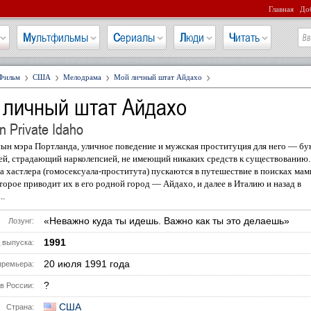
Главная
Доб
Мультфильмы
Сериалы
Люди
Читать
Фильм
США
Мелодрама
Мой личный штат Айдахо
 личный штат Айдахо
 Private Idaho
ын мэра Портланда, уличное поведение и мужская проституция для него — бун
й, страдающий нарколепсией, не имеющий никаких средств к существованию.
а хастлера (гомосексуала-проститута) пускаются в путешествие в поисках ма
торое приводит их в его родной город — Айдахо, и далее в Италию и назад в
..
«Неважно куда ты идешь. Важно как ты это делаешь»
Лозунг:
1991
 выпуска:
20 июля 1991 года
премьера:
?
в России:
США
Страна: