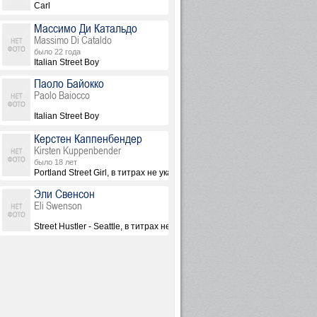
Carl
Массимо Ди Катальдо
Massimo Di Cataldo
было 22 года
Italian Street Boy
Паоло Байокко
Paolo Baiocco
Italian Street Boy
Керстен Каппенбендер
Kirsten Kuppenbender
было 18 лет
на
Portland Street Girl, в титрах не указана
Эли Свенсон
Eli Swenson
Street Hustler - Seattle, в титрах не указан