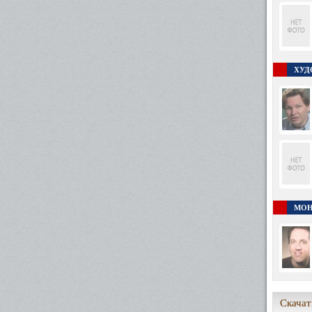
ХУД
МОН
Скачат