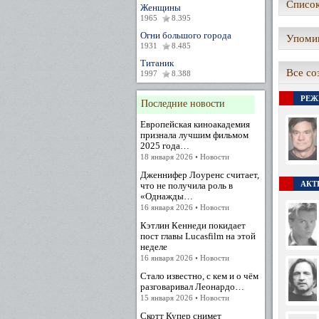
Список
Женщины
1965
8.395
Огни большого города
Упомин
1931
8.485
Титаник
Все со
1997
8.388
РЕЖ
Последние новости
Европейская киноакадемия
признала лучшим фильмом
2025 года…
18 января 2026 • Новости
Дженнифер Лоуренс считает,
АКТЕ
что не получила роль в
«Однажды…
16 января 2026 • Новости
Кэтлин Кеннеди покидает
пост главы Lucasfilm на этой
неделе
16 января 2026 • Новости
Стало известно, с кем и о чём
разговаривал Леонардо…
15 января 2026 • Новости
Скотт Купер снимет