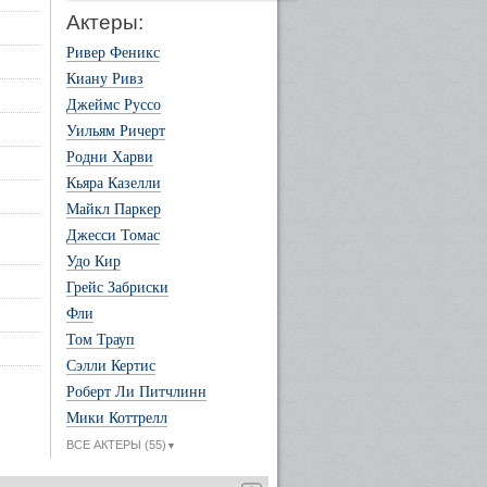
Актеры:
Ривер Феникс
Киану Ривз
Джеймс Руссо
Уильям Ричерт
Родни Харви
Кьяра Казелли
Майкл Паркер
Джесси Томас
Удо Кир
Грейс Забриски
Фли
Том Трауп
Сэлли Кертис
Роберт Ли Питчлинн
Мики Коттрелл
ВСЕ АКТЕРЫ (55)
▼