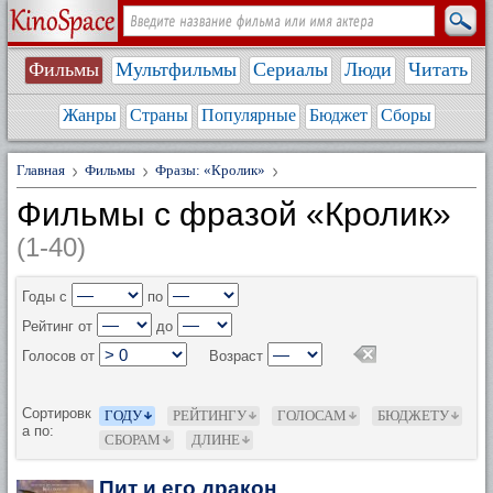
Фильмы
Мультфильмы
Сериалы
Люди
Читать
Жанры
Страны
Популярные
Бюджет
Сборы
Главная
Фильмы
Фразы: «Кролик»
Фильмы с фразой «Кролик»
(1-40)
Годы с
по
Рейтинг от
до
Голосов от
Возраст
Сортировк
ГОДУ
РЕЙТИНГУ
ГОЛОСАМ
БЮДЖЕТУ
а по:
СБОРАМ
ДЛИНЕ
Пит и его дракон