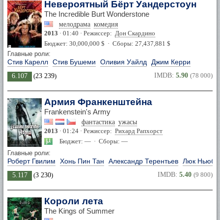
Невероятный Бёрт Уандерстоун
The Incredible Burt Wonderstone
мелодрама
комедия
2013
· 01:40 · Режиссер:
Дон Скардино
Бюджет: 30,000,000 $ · Сборы: 27,437,881 $
Главные роли:
Стив Карелл
Стив Бушеми
Оливия Уайлд
Джим Керри
IMDB:
5.90
(78 000)
6.107
(
23 239
)
Армия Франкенштейна
Frankenstein's Army
фантастика
ужасы
2013
· 01:24 · Режиссер:
Рихард Рапхорст
Бюджет: — · Сборы: —
Главные роли:
Роберт Гвилим
Хонь Пин Тан
Александр Терентьев
Люк Ньюбе
IMDB:
5.40
(9 800)
5.117
(
3 230
)
Короли лета
The Kings of Summer