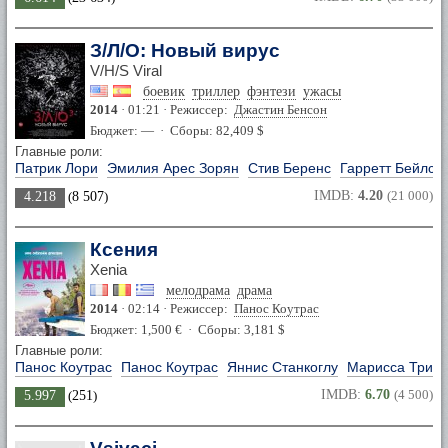
З/Л/О: Новый вирус
V/H/S Viral
боевик
триллер
фэнтези
ужасы
2014
· 01:21 · Режиссер:
Джастин Бенсон
Бюджет: — · Сборы: 82,409 $
Главные роли:
Патрик Лори
Эмилия Арес Зорян
Стив Беренс
Гарретт Бейлс
IMDB:
4.20
(21 000)
4.218
(
8 507
)
Ксения
Xenia
мелодрама
драма
2014
· 02:14 · Режиссер:
Панос Коутрас
Бюджет: 1,500 € · Сборы: 3,181 $
Главные роли:
Панос Коутрас
Панос Коутрас
Яннис Станкоглу
Марисса Триа
IMDB:
6.70
(4 500)
5.997
(
251
)