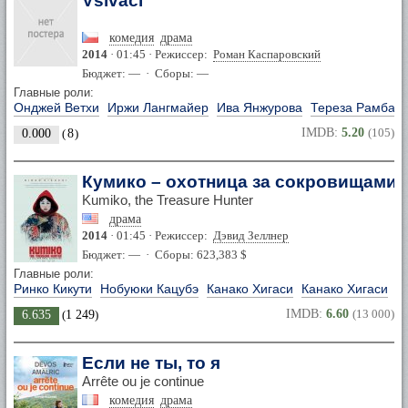
Vsivaci
комедия
драма
2014
· 01:45 · Режиссер:
Роман Каспаровский
Бюджет: — · Сборы: —
Главные роли:
Онджей Ветхи
Иржи Лангмайер
Ива Янжурова
Тереза Рамба
IMDB:
5.20
(105)
0.000
(
8
)
Кумико – охотница за сокровищами
Kumiko, the Treasure Hunter
драма
2014
· 01:45 · Режиссер:
Дэвид Зеллнер
Бюджет: — · Сборы: 623,383 $
Главные роли:
Ринко Кикути
Нобуюки Кацубэ
Канако Хигаси
Канако Хигаси
IMDB:
6.60
(13 000)
6.635
(
1 249
)
Если не ты, то я
Arrête ou je continue
комедия
драма