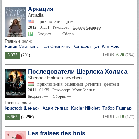
Аркадия
Arcadia
приключения
драма
2012
· 01:31 · Режиссер:
Оливия Сильвер
Бюджет: — · Сборы: —
Главные роли:
Райан Симпкинс
Тай Симпкинс
Кендалл Тул
Kim Reid
IMDB:
6.20
(764)
5.977
(
291
)
Последователи Шерлока Холмса
Sherlock Holmes nevében
приключения
семейный
детектив
фэнтези
2011
· 01:39 · Режиссер:
Жолт Бернат
Бюджет: — · Сборы: —
Главные роли:
Кристоф Шенаси
Адам Унгвар
Kugler Nikolett
Тибор Гашпар
IMDB:
5.10
(177)
6.662
(
2 296
)
Les fraises des bois