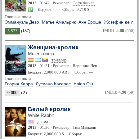
2013
· 01:42 · Режиссер:
Софи Фийер
Бюджет: — · Сборы: 9,719 $
Главные роли:
Эммануэль Дево
Матьё Амальрик
Анн Броше
Жозефин де ла 
IMDB:
5.80
(550)
5.523
(
187
)
Женщина-кролик
Mujer conejo
триллер
2013
· 01:21 · Режиссер:
Вероника Чен
Бюджет: 2,000,000 ARS · Сборы: —
Главные роли:
Глория Карра
Лусиано Касерес
Haien Qiu
IMDB:
4.90
(59)
0.000
(
2
)
Белый кролик
White Rabbit
драма
2013
· 01:30 · Режиссер:
Тим Макканн
Бюджет: 2,000,000 $ · Сборы: —