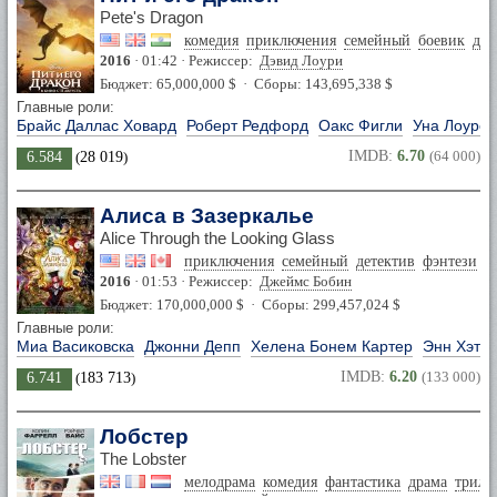
Pete's Dragon
комедия
приключения
семейный
боевик
дра
2016
· 01:42 · Режиссер:
Дэвид Лоури
Бюджет: 65,000,000 $ · Сборы: 143,695,338 $
Главные роли:
Брайс Даллас Ховард
Роберт Редфорд
Оакс Фигли
Уна Лоурен
IMDB:
6.70
(64 000)
6.584
(
28 019
)
Алиса в Зазеркалье
Alice Through the Looking Glass
приключения
семейный
детектив
фэнтези
2016
· 01:53 · Режиссер:
Джеймс Бобин
Бюджет: 170,000,000 $ · Сборы: 299,457,024 $
Главные роли:
Миа Васиковска
Джонни Депп
Хелена Бонем Картер
Энн Хэтэу
IMDB:
6.20
(133 000)
6.741
(
183 713
)
Лобстер
The Lobster
мелодрама
комедия
фантастика
драма
трилл