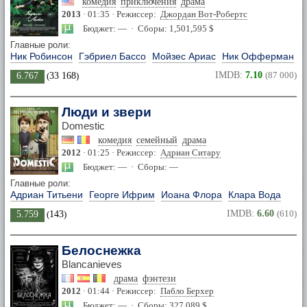
комедия
приключения
драма
2013
· 01:35 · Режиссер:
Джордан Вот-Робертс
Бюджет: — · Сборы: 1,501,595 $
Главные роли:
Ник Робинсон
Гэбриел Бассо
Мойзес Ариас
Ник Офферман
IMDB:
7.10
(87 000)
6.767
(
33 168
)
Люди и звери
Domestic
комедия
семейный
драма
2012
· 01:25 · Режиссер:
Адриан Ситару
Бюджет: — · Сборы: —
Главные роли:
Адриан Титьени
Георге Ифрим
Иоана Флора
Клара Вода
IMDB:
6.60
(610)
5.759
(
143
)
Белоснежка
Blancanieves
драма
фэнтези
2012
· 01:44 · Режиссер:
Пабло Берхер
Бюджет: — · Сборы: 327,089 $