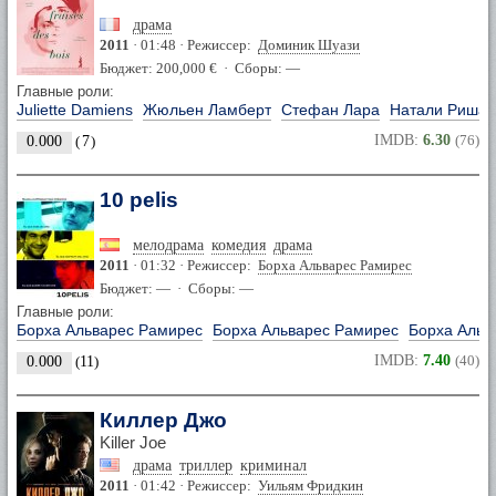
драма
2011
· 01:48 · Режиссер:
Доминик Шуази
Бюджет: 200,000 € · Сборы: —
Главные роли:
Juliette Damiens
Жюльен Ламберт
Стефан Лара
Натали Ришар
IMDB:
6.30
(76)
0.000
(
7
)
10 pelis
мелодрама
комедия
драма
2011
· 01:32 · Режиссер:
Борха Альварес Рамирес
Бюджет: — · Сборы: —
Главные роли:
Борха Альварес Рамирес
Борха Альварес Рамирес
Борха Альв
IMDB:
7.40
(40)
0.000
(
11
)
Киллер Джо
Killer Joe
драма
триллер
криминал
2011
· 01:42 · Режиссер:
Уильям Фридкин