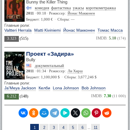
Bunny the Killer Thing
комедия
фантастика
ужасы
короткометражка
2011
· 00:18 · Режиссер:
Йонас Макконен
Бюджет: 1,000 € · Сборы: —
Главные роли:
Valtteri Herrala
Matti Kiviniemi
Йонас Макконен
Томас Масса
IMDB:
5.10
(174)
3.323
(
515
)
Проект «Задира»
Bully
документальный
2011
· 01:34 · Режиссер:
Ли Хирш
Бюджет: 1,100,000 $ · Сборы: 3,677,246 $
Главные роли:
Ja'Meya Jackson
Келби
Lona Johnson
Bob Johnson
IMDB:
7.30
(11 000)
6.212
(
148
)
1
2
3
4
5
6
...
11