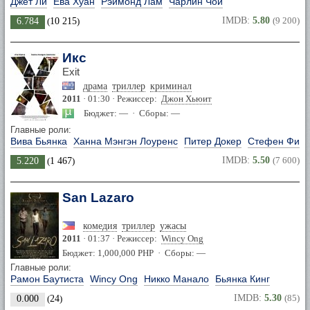
Джет Ли
Ева Хуан
Рэймонд Лам
Чарлин Чой
IMDB:
5.80
(9 200)
6.784
(
10 215
)
Икс
Exit
драма
триллер
криминал
2011
· 01:30 · Режиссер:
Джон Хьюит
Бюджет: — · Сборы: —
Главные роли:
Вива Бьянка
Ханна Мэнгэн Лоуренс
Питер Докер
Стефен Филл
IMDB:
5.50
(7 600)
5.220
(
1 467
)
San Lazaro
комедия
триллер
ужасы
2011
· 01:37 · Режиссер:
Wincy Ong
Бюджет: 1,000,000 PHP · Сборы: —
Главные роли:
Рамон Баутиста
Wincy Ong
Никко Манало
Бьянка Кинг
IMDB:
5.30
(85)
0.000
(
24
)