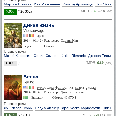
Мартин Фриман
Иэн Маккеллен
Ричард Армитедж
Люк Эванс
IMDB:
7.40
(610 000)
7.908
(
426 362
)
Дикая жизнь
Vie sauvage
драма
2014
· 01:42 · Режиссер:
Седрик Кан
Бюджет: — · Сборы: —
Главные роли:
Матьё Кассовиц
Селин Саллетт
Jules Ritmanic
Дженна Тиам
IMDB:
6.60
(680)
0.000
(
85
)
Весна
Spring
мелодрама
фантастика
драма
ужасы
2014
· 01:49 · Режиссер:
Джастин Бенсон
Бюджет: — · Сборы: 49,970 $
Главные роли:
Лу Тэйлор Пуччи
Надиа Хилкер
Франческо Карнелутти
Ник Не
IMDB:
6.70
(33 000)
6.614
(
23 634
)