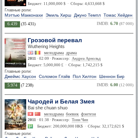
Бюджет: 11,000,000 $ · Сборы: 4,633,668 $
Главные роли:
Мэттью Макконахи
Эмиль Хирш
Джуно Темпл
Томас Хейден Ч
IMDB:
6.70
(87 000)
6.439
(
35 431
)
Грозовой перевал
Wuthering Heights
мелодрама
драма
2011
· 02:09 · Режиссер:
Андреа Арнольд
Бюджет: 5,000,000 £ · Сборы: 1,742,215 $
Главные роли:
Джеймс Хаусон
Соломон Глэйв
Пол Хилтон
Шеннон Бир
IMDB:
6.00
(12 000)
5.974
(
7 238
)
Чародей и Белая Змея
Bai she chuan shuo
мелодрама
боевик
фэнтези
2011
· 01:38 · Режиссер:
Тони Чин
Бюджет: 200,000,000 HK$ · Сборы: 32,172,621 $
Главные роли: