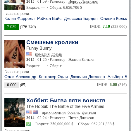
2015
· 01:59 · Режиссер:
Йоргос Лантимос
Бюджет: — · Сборы: 6,656,706 $
Главные роли:
Колин Фаррелл
Рэйчел Вайс
Джессика Барден
Оливия Колман
IMDB:
7.10
(328 000)
7.039
(
176 740
)
Смешные кролики
Funny Bunny
комедия
драма
2015
· 01:25 · Режиссер:
Элисон Багналл
Бюджет: — · Сборы: —
Главные роли:
Олли Александр
Кентакер Одли
Джослин Дженсен
Альберт Би
IMDB:
6.00
(216)
0.000
(
85
)
Хоббит: Битва пяти воинств
The Hobbit: The Battle of the Five Armies
приключения
боевик
фэнтези
2014
· 02:24 · Режиссер:
Питер Джексон
Бюджет: 250,000,000 $ · Сборы: 962,201,338 $
Главные роли: