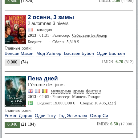
IMDB:
5.60
(4 400)
5.880
(
1 820
)
2 осени, 3 зимы
2 automnes 3 hivers
комедия
2013
· 01:31 · Режиссер:
Себастьен Бетбедер
Бюджет: — · Сборы: 5,819 $
Главные роли:
Венсан Макен
Мод Уайлер
Бастьен Буйон
Одри Бастьен
IMDB:
6.70
(812)
0.000
(
74
)
Пена дней
L'écume des jours
мелодрама
драма
фэнтези
2013
· 02:05 · Режиссер:
Мишель Гондри
Бюджет: 19,000,000 € · Сборы: 10,435,322 $
Главные роли:
Ромен Дюрис
Одри Тоту
Гад Эльмалех
Омар Си
IMDB:
6.50
(17 000)
6.946
(
21 194
)