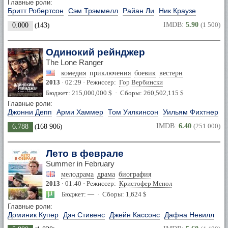
Главные роли:
Бритт Робертсон
Сэм Трэммелл
Райан Ли
Ник Краузе
IMDB:
5.90
(1 500)
0.000
(
143
)
Одинокий рейнджер
The Lone Ranger
комедия
приключения
боевик
вестерн
2013
· 02:29 · Режиссер:
Гор Вербински
Бюджет: 215,000,000 $ · Сборы: 260,502,115 $
Главные роли:
Джонни Депп
Арми Хаммер
Том Уилкинсон
Уильям Фихтнер
IMDB:
6.40
(251 000)
6.788
(
168 906
)
Лето в феврале
Summer in February
мелодрама
драма
биография
2013
· 01:40 · Режиссер:
Кристофер Менол
Бюджет: — · Сборы: 1,624 $
Главные роли:
Доминик Купер
Дэн Стивенс
Джейн Кассонс
Дафна Невилл