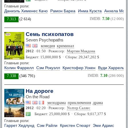
Главные роли:
Даниэль Хименес Качо
Рамон Бареа
Инма Куэста
Анхела Мол
IMDB:
7.50
(12 000)
7.313
(
2 614
)
Семь психопатов
Seven Psychopaths
комедия
криминал
2012
· 01:50 · Режиссер:
Мартин Макдона
Бюджет: 15,000,000 $ · Сборы: 29,347,202 $
Главные роли:
Колин Фаррелл
Сэм Рокуэлл
Кристофер Уокен
Вуди Харрельс
IMDB:
7.10
(286 000)
7.338
(
346 791
)
На дороге
On the Road
мелодрама
приключения
драма
2012
· 02:20 · Режиссер:
Уолтер Саллес
Бюджет: 25,000,000 $ · Сборы: 9,617,377 $
Главные роли:
Гаррет Хедлунд
Сэм Райли
Кристен Стюарт
Эми Адамс