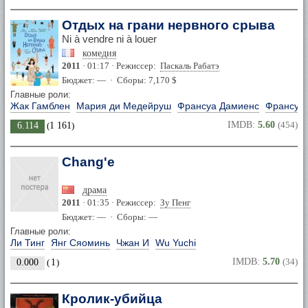
Отдых на грани нервного срыва
Ni à vendre ni à louer
комедия
2011
· 01:17 · Режиссер:
Паскаль Рабатэ
Бюджет: — · Сборы: 7,170 $
Главные роли:
Жак Гамблен
Мария ди Медейруш
Франсуа Дамиенс
Франсуа
IMDB:
5.60
(454)
6.114
(
1 161
)
Chang'e
драма
2011
· 01:35 · Режиссер:
Зу Пенг
Бюджет: — · Сборы: —
Главные роли:
Ли Тинг
Янг Сяоминь
Чжан И
Wu Yuchi
IMDB:
5.70
(34)
0.000
(
1
)
Кролик-убийца