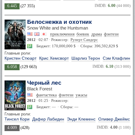
IMDB:
6.00
(44 000)
6.445
(
27 355
)
Белоснежка и охотник
Snow White and the Huntsman
приключения
боевик
драма
фэнтези
2012
· 02:07 · Режиссер:
Руперт Сандерс
Бюджет: 170,000,000 $ · Сборы: 396,592,829 $
Главные роли:
Кристен Стюарт
Крис Хемсворт
Шарлиз Терон
Сэм Клафлин
IMDB:
6.10
(313 000)
6.058
(
129 663
)
Черный лес
Black Forest
фантастика
фэнтези
ужасы
2012
· 01:25 · Режиссер:
Бюджет: — · Сборы: —
Главные роли:
Тинсел Кори
Дафер Лабидин
Энди Клеменс
Оливер Джеймс
IMDB:
4.00
(1 100)
4.009
(
428
)