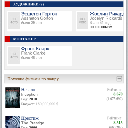
ХУДОЖНИКИ (2)
Эсшетон Гортон
Жослин Рикардс
Assheton Gorton
Jocelyn Rickards
было 35 лет
было 41 год
по костюмам
МОНТАЖЕР
Фрэнк Кларк
Frank Clarke
было 49 лет
Похожие фильмы по жанру
Начало
Рейтинг:
Inception
8.670
Год:
2010
(1 075 692)
Бюджет: 160,000,000 $
Престиж
Рейтинг:
The Prestige
8.515
Год:
2006
(666 287)