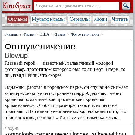
Фильмы
Мультфильмы
Сериалы
Люди
Читать
Главная
Фильм
США
Драма
Фотоувеличение
Фотоувеличение
Blowup
Главный герой — известный, талантливый молодой
фотограф, прототипом которого был то ли Берт Штерн, то
ли Дэвид Бейли, что скорее.
Однажды, работая в городском парке, он случайно снимает
заинтересовавшую его странную пару. А дальше... через
вроде бы романтическое просвечивает вроде бы
криминальное... События разворачиваются, ничего не
проясняя... На сильно увеличенных кадрах видится то, что
простой взгляд не ловит... Или все это только кажется...
Лозунг:
«Antonioni's camera never flinches. At love without