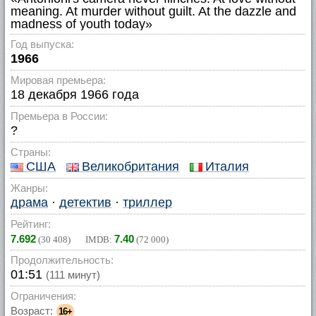
meaning. At murder without guilt. At the dazzle and
madness of youth today»
Год выпуска:
1966
Мировая премьера:
18 декабря 1966 года
Премьера в России:
?
Страны:
США
Великобритания
Италия
Жанры:
драма
·
детектив
·
триллер
Рейтинг:
7.692
7.40
(
30 408
) IMDB:
(
72 000
)
Продолжительность:
01:51
(111 минут)
Ограничения:
Возраст:
16+