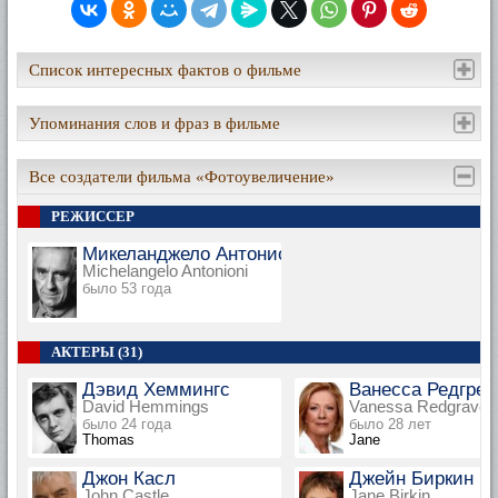
Список интересных фактов о фильме
Упоминания слов и фраз в фильме
Все создатели фильма «Фотоувеличение»
РЕЖИССЕР
Микеланджело Антониони
Michelangelo Antonioni
было 53 года
АКТЕРЫ (31)
Дэвид Хеммингс
Ванесса Редгрей
David Hemmings
Vanessa Redgrave
было 24 года
было 28 лет
Thomas
Jane
Джон Касл
Джейн Биркин
John Castle
Jane Birkin