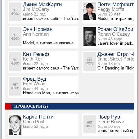
Джим МакКарти
Пегги Моффитт
Jim McCarty
Peggy Moffitt
было 21 год
было 28 лет
играет самого себя - The Yardbirds, в титрах не указан
Model, в титрах не ук
Энн Норман
Ронан О’Кейси
Ann Norman
Ronan O'Casey
было 43 года
Model, в титрах не указана
Jane's lover in park, в
Кит Рельф
Джанет Стрит-П
Keith Relf
Janet Street-Porter
было 22 года
было 18 лет
играет самого себя - The Yardbirds, в титрах не указан
Girl Dancing In Ricky 
Фред Вуд
Fred Wood
было 44 года
Homeless Man, в титрах не указан
ПРОДЮСЕРЫ (2)
Карло Понти
Пьер Рув
Carlo Ponti
Pierre Rouve
было 52 года
было 50 лет
исполнительный про