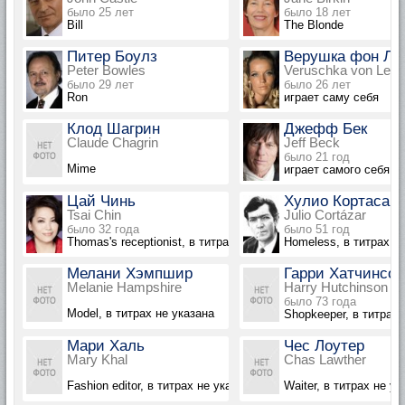
было 25 лет
было 18 лет
Bill
The Blonde
Питер Боулз
Верушка фон Ле
Peter Bowles
Veruschka von Lehn
было 29 лет
было 26 лет
Ron
играет саму себя
Клод Шагрин
Джефф Бек
Claude Chagrin
Jeff Beck
было 21 год
Mime
играет самого себя - 
Цай Чинь
Хулио Кортасар
Tsai Chin
Julio Cortázar
было 32 года
было 51 год
Thomas's receptionist, в титрах не указана
Homeless, в титрах н
Мелани Хэмпшир
Гарри Хатчинсон
Melanie Hampshire
Harry Hutchinson
было 73 года
Model, в титрах не указана
Shopkeeper, в титрах 
Мари Халь
Чес Лоутер
Mary Khal
Chas Lawther
Fashion editor, в титрах не указана
Waiter, в титрах не ук