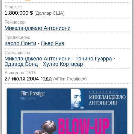
Бюджет:
1,800,000 $
(Доллар США)
Режиссер:
Микеланджело Антониони
Продюсеры:
Карло Понти
·
Пьер Рув
Сценаристы:
Микеланджело Антониони
·
Тонино Гуэрра
·
Эдвард Бонд
·
Хулио Кортасар
Выход на DVD:
27 июля 2004 года
(«Film Prestige»)