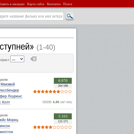
авить в закладки
Карта сайта
Контакты
Поиск
 ступней»
(1-40)
озраст
роли:
6.970
 Макэвой
264 598
Фассбендер
фер Лоуренс
с Холт
IMDB:
6.80
(487 000)
роли:
5.163
рейс Морец
125 571
бинсон
ингстон