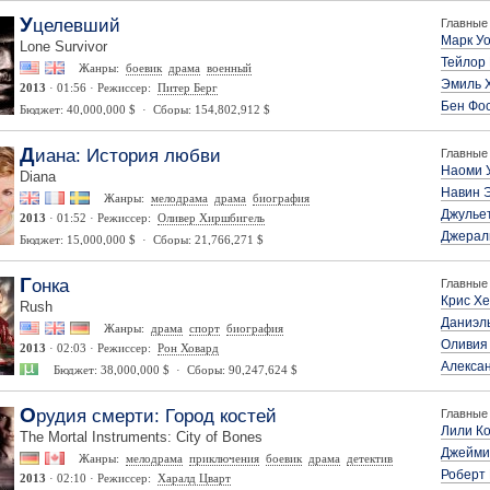
Уцелевший
Главные 
Марк У
Lone Survivor
Тейлор 
Жанры:
боевик
драма
военный
Эмиль 
2013
· 01:56 · Режиссер:
Питер Берг
Бен Фо
Бюджет: 40,000,000 $ · Сборы: 154,802,912 $
Диана: История любви
Главные 
Наоми 
Diana
Навин 
Жанры:
мелодрама
драма
биография
Джулье
2013
· 01:52 · Режиссер:
Оливер Хиршбигель
Джерал
Бюджет: 15,000,000 $ · Сборы: 21,766,271 $
Гонка
Главные 
Крис Х
Rush
Даниэл
Жанры:
драма
спорт
биография
Оливия
2013
· 02:03 · Режиссер:
Рон Ховард
Алекса
Бюджет: 38,000,000 $ · Сборы: 90,247,624 $
Орудия смерти: Город костей
Главные 
Лили К
The Mortal Instruments: City of Bones
Джейми
Жанры:
мелодрама
приключения
боевик
драма
детектив
Роберт
2013
· 02:10 · Режиссер:
Харалд Цварт