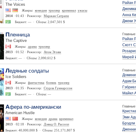
Райан 
The Voices
Джемма
Жанры:
комедия
триллер
криминал
ужасы
Анна К
2014
· 01:43 · Режиссер:
Маржан Сатрапи
Джеки 
Бюджет: — · Сборы: 2,047,501 $
Пленница
Главные 
Райан 
The Captive
Скотт 
Жанры:
драма
триллер
Розари
2013
· 01:52 · Режиссер:
Атом Эгоян
Мирей 
Бюджет: — · Сборы: 2,090,612 $
Ледяные солдаты
Главные 
Домини
Ice Soldiers
Адам Б
Жанры:
фантастика
боевик
триллер
Гэбрие
2013
· 01:35 · Режиссер:
Стурла Гуннарссон
Майкл 
Бюджет: — · Сборы: —
Афера по-американски
Главные 
Кристи
American Hustle
Эми Ад
Жанры:
комедия
драма
криминал
Брэдли
2013
· 02:18 · Режиссер:
Дэвид О. Расселл
Дженни
Бюджет: 40,000,000 $ · Сборы: 251,171,807 $