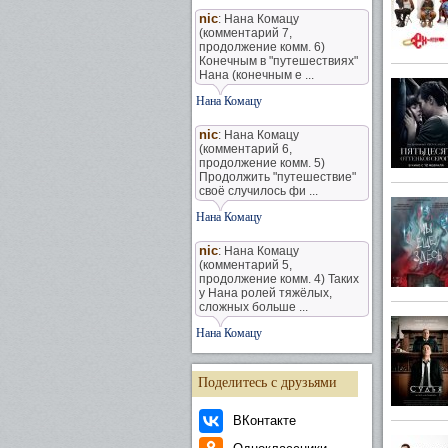
nic
: Нана Комацу
(комментарий 7,
продолжение комм. 6)
Конечным в "путешествиях"
Нана (конечным е ...
Нана Комацу
nic
: Нана Комацу
(комментарий 6,
продолжение комм. 5)
Продолжить "путешествие"
своё случилось фи ...
Нана Комацу
nic
: Нана Комацу
(комментарий 5,
продолжение комм. 4) Таких
у Нана ролей тяжёлых,
сложных больше ...
Нана Комацу
Поделитесь с друзьями
ВКонтакте