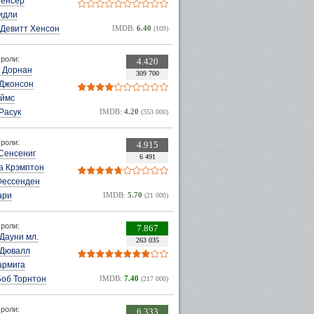
пенсер
идли
 Девитт Хенсон
IMDB:
6.40
(109)
роли:
4.420
 Дорнан
309 700
 Джонсон
аймс
Расук
IMDB:
4.20
(353 000)
роли:
4.915
Сенсениг
6 491
а Крэмптон
Фессенден
ари
IMDB:
5.70
(21 000)
роли:
7.867
Дауни мл.
263 035
 Дювалл
армига
Боб Торнтон
IMDB:
7.40
(217 000)
роли:
6.333