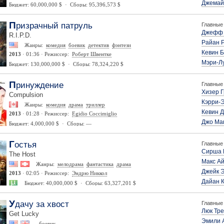
Джемай
Бюджет: 60,000,000 $ · Сборы: 95,396,573 $
Призрачный патруль
Главные 
Джефф 
R.I.P.D.
Райан 
Жанры:
комедия
боевик
детектив
фэнтези
Кевин 
2013
· 01:36 · Режиссер:
Роберт Швентке
Мэри-Л
Бюджет: 130,000,000 $ · Сборы: 78,324,220 $
Принуждение
Главные 
Хизер 
Compulsion
Кэрри-
Жанры:
комедия
драма
триллер
Кевин 
2013
· 01:28 · Режиссер:
Egidio Coccimiglio
Джо Ма
Бюджет: 4,000,000 $ · Сборы: —
Гостья
Главные 
Сирша 
The Host
Макс А
Жанры:
мелодрама
фантастика
драма
Джейк 
2013
· 02:05 · Режиссер:
Эндрю Никкол
Дайан 
Бюджет: 40,000,000 $ · Сборы: 63,327,201 $
Удачу за хвост
Главные 
Люк Тре
Get Lucky
Эмили 
боевик