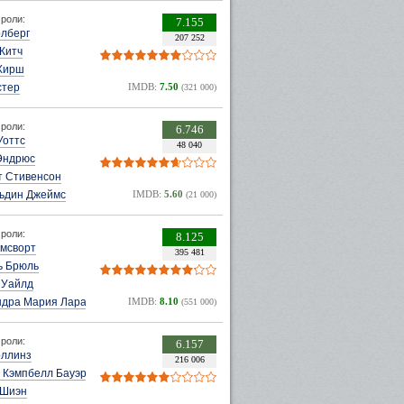
роли:
7.155
олберг
207 252
Китч
Хирш
стер
IMDB:
7.50
(321 000)
роли:
6.746
Уоттс
48 040
Эндрюс
т Стивенсон
ьдин Джеймс
IMDB:
5.60
(21 000)
роли:
8.125
емсворт
395 481
ь Брюль
 Уайлд
ндра Мария Лара
IMDB:
8.10
(551 000)
роли:
6.157
оллинз
216 006
 Кэмпбелл Бауэр
 Шиэн