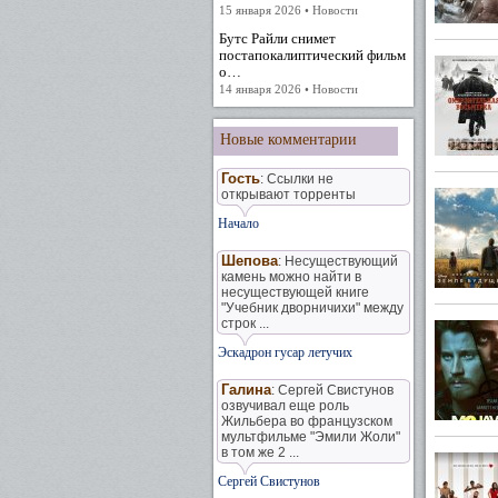
15 января 2026 • Новости
Бутс Райли снимет
постапокалиптический фильм
о…
14 января 2026 • Новости
Новые комментарии
Гость
: Ссылки не
открывают торренты
Начало
Шепова
: Несуществующий
камень можно найти в
несуществующей книге
"Учебник дворничихи" между
строк ...
Эскадрон гусар летучих
Галина
: Сергей Свистунов
озвучивал еще роль
Жильбера во французском
мультфильме "Эмили Жоли"
в том же 2 ...
Сергей Свистунов