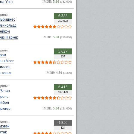
ма Уэст
IMDB:
5.80
(142 000)
роли:
6.383
Бриджес
252 928
Рейнольдс
Бейкон
уиз Паркер
IMDB:
5.60
(150 000)
роли:
5.627
Грэм
237
Энн Мосс
Диллон
нтенья
IMDB:
4.50
(3 300)
роли:
6.415
Ронан
107 479
йронс
Эйбел
Крюгер
IMDB:
5.80
(121 000)
роли:
4.850
дэвэй
124
Атак