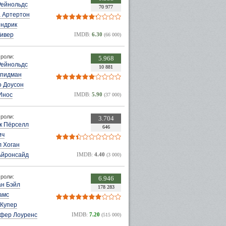
Рейнольдс
70 977
 Артертон
ендрик
Уивер
IMDB:
6.30
(66 000)
роли:
5.968
Рейнольдс
10 881
Спидман
о Доусон
Инос
IMDB:
5.90
(37 000)
роли:
3.704
к Пёрселл
646
ич
л Хоган
Айронсайд
IMDB:
4.40
(3 000)
роли:
6.946
ан Бэйл
178 283
амс
 Купер
фер Лоуренс
IMDB:
7.20
(515 000)