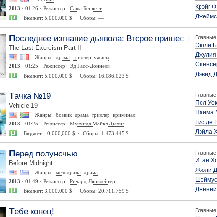
Крэйг Ф
2013
· 01:26 · Режиссер:
Саша Беннетт
Джеймс
Бюджет: 5,000,000 $ · Сборы: —
Последнее изгнание дьявола: Второе пришествие
Главные 
Эшли Б
The Last Exorcism Part II
Джулия
Жанры:
драма
триллер
ужасы
Спенсер
2013
· 01:25 · Режиссер:
Эд Гасс-Доннели
Дэвид 
Бюджет: 5,000,000 $ · Сборы: 16,086,023 $
Тачка №19
Главные 
Пол Уо
Vehicle 19
Наима 
Жанры:
боевик
драма
триллер
криминал
Гис де 
2013
· 01:25 · Режиссер:
Мукунда Майкл Дьюил
Лэйла 
Бюджет: 10,000,000 $ · Сборы: 1,473,445 $
Перед полуночью
Главные 
Итан Х
Before Midnight
Жюли Д
Жанры:
мелодрама
драма
Шеймус
2013
· 01:49 · Режиссер:
Ричард Линклейтер
Дженни
Бюджет: 3,000,000 $ · Сборы: 20,711,759 $
Тебе конец!
Главные 