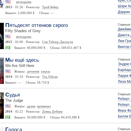
Крис С
мелодрама
Шэри Х
2015
· 01:26 · Режиссер:
Трой Бейер
Дэррин
Бюджет: 2,000,000 $ · Сборы: —
Пятьдесят оттенков серого
Главные 
Джейми
Fifty Shades of Grey
Дакота
мелодрама
Люк Гр
2015
· 02:00 · Режиссер:
Сэм Тейлор-Джонсон
Виктор 
Бюджет: 40,000,000 $ · Сборы: 569,651,467 $
Мы ещё здесь
Главные 
Эндрю 
We Are Still Here
Барбар
Жанры:
детектив
ужасы
Ларри 
2014
· 01:24 · Режиссер:
Тед Гейган
Лиза М
Бюджет: — · Сборы: 18,710 $
Судья
Главные 
Роберт 
The Judge
Роберт
Жанры:
драма
криминал
Вера Ф
2014
· 02:22 · Режиссер:
Дэвид Добкин
Билли 
Бюджет: 50,000,000 $ · Сборы: 84,419,388 $
Голоса
Главные 