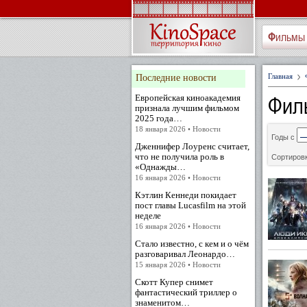
Фильмы
Главная
Последние новости
Фил
Европейская киноакадемия
признала лучшим фильмом
2025 года…
18 января 2026 • Новости
Годы с
Дженнифер Лоуренс считает,
что не получила роль в
Сортировк
«Однажды…
16 января 2026 • Новости
Кэтлин Кеннеди покидает
пост главы Lucasfilm на этой
неделе
16 января 2026 • Новости
Стало известно, с кем и о чём
разговаривал Леонардо…
15 января 2026 • Новости
Скотт Купер снимет
фантастический триллер о
знаменитом…