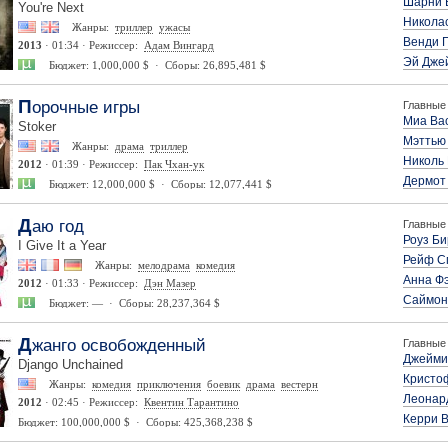
Шарни 
You're Next
Николас
Жанры:
триллер
ужасы
Венди 
2013
· 01:34 · Режиссер:
Адам Вингард
Эй Дже
Бюджет: 1,000,000 $ · Сборы: 26,895,481 $
Порочные игры
Главные 
Миа Ва
Stoker
Мэттью
Жанры:
драма
триллер
Николь
2012
· 01:39 · Режиссер:
Пак Чхан-ук
Дермот
Бюджет: 12,000,000 $ · Сборы: 12,077,441 $
Даю год
Главные 
Роуз Б
I Give It a Year
Рейф С
Жанры:
мелодрама
комедия
Анна Ф
2012
· 01:33 · Режиссер:
Дэн Мазер
Саймон
Бюджет: — · Сборы: 28,237,364 $
Джанго освобожденный
Главные 
Джейми
Django Unchained
Кристо
Жанры:
комедия
приключения
боевик
драма
вестерн
Леонар
2012
· 02:45 · Режиссер:
Квентин Тарантино
Керри 
Бюджет: 100,000,000 $ · Сборы: 425,368,238 $