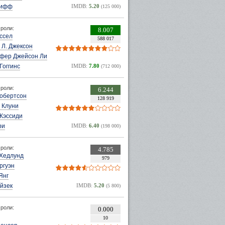
Сифф
IMDB:
5.20
(125 000)
роли:
8.007
ссел
588 017
 Л. Джексон
фер Джейсон Ли
Гоггинс
IMDB:
7.80
(712 000)
роли:
6.244
Робертсон
128 919
 Клуни
Кэссиди
ри
IMDB:
6.40
(198 000)
роли:
4.785
 Хедлунд
979
ргуэн
Янг
йзек
IMDB:
5.20
(5 800)
роли:
0.000
10