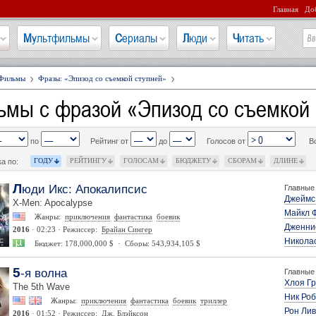
Главная
Доб
Мультфильмы
Сериалы
Люди
Читать
Фильмы
Фразы: «Эпизод со съемкой ступней»
ьмы с фразой «Эпизод со съемкой
по
Рейтинг от
до
Голосов от
В
ГОДУ
РЕЙТИНГУ
ГОЛОСАМ
БЮДЖЕТУ
СБОРАМ
ДЛИНЕ
а по:
Люди Икс: Апокалипсис
Главные 
Джеймс
X-Men: Apocalypse
Майкл 
Жанры:
приключения
фантастика
боевик
Дженни
2016
· 02:23 · Режиссер:
Брайан Сингер
Никола
Бюджет: 178,000,000 $ · Сборы: 543,934,105 $
5-я волна
Главные 
Хлоя Г
The 5th Wave
Ник Ро
Жанры:
приключения
фантастика
боевик
триллер
Рон Лив
2016
· 01:52 · Режиссер:
Дж. Блэйксон