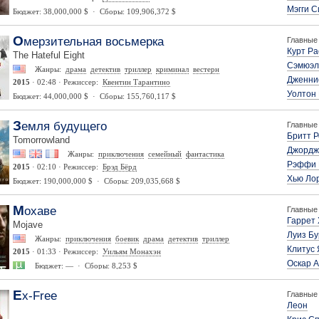
Мэгги 
Бюджет: 38,000,000 $ · Сборы: 109,906,372 $
Омерзительная восьмерка
Главные 
Курт Ра
The Hateful Eight
Сэмюэл
Жанры:
драма
детектив
триллер
криминал
вестерн
Дженни
2015
· 02:48 · Режиссер:
Квентин Тарантино
Уолтон 
Бюджет: 44,000,000 $ · Сборы: 155,760,117 $
Земля будущего
Главные 
Бритт 
Tomorrowland
Джордж
Жанры:
приключения
семейный
фантастика
Рэффи 
2015
· 02:10 · Режиссер:
Брэд Бёрд
Хью Ло
Бюджет: 190,000,000 $ · Сборы: 209,035,668 $
Мохаве
Главные 
Гаррет
Mojave
Луиз Бу
Жанры:
приключения
боевик
драма
детектив
триллер
Клитус 
2015
· 01:33 · Режиссер:
Уильям Монахэн
Оскар А
Бюджет: — · Сборы: 8,253 $
Ex-Free
Главные 
Леон