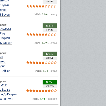
Винсон
80 544
 Туччи
Гленн
й Боуэн
IMDB:
6.60
(118 000)
роли:
6.875
сиковска
54 649
 Гуд
 Кидман
 Малруни
IMDB:
6.70
(119 000)
роли:
6.047
ирн
22 851
полл
эрис
 Бейкер
IMDB:
5.70
(40 000)
роли:
8.253
 Фокс
790 575
ф Вальц
до ДиКаприо
Вашингтон
IMDB:
8.50
(1 800 000)