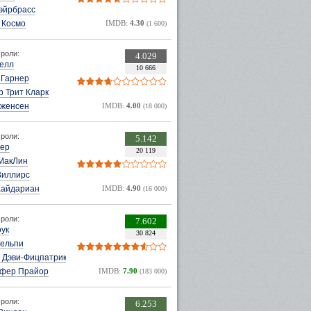
эйрбрасс
 Космо
IMDB:
4.30
(1 600)
роли:
4.029
елл
10 666
 Гарнер
 Трит Кларк
Дженсен
IMDB:
4.00
(18 000)
роли:
5.142
кер
20 119
МакЛин
Виллирс
Хайдариан
IMDB:
4.90
(16 000)
роли:
7.602
оук
30 824
ельпи
 Дэви-Фицпатрик
фер Прайор
IMDB:
7.90
(183 000)
роли:
6.253