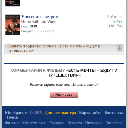
Унесенные ветром
Рейтинг:
Gone with the Wind
8.477
Год:
1939
(303 754)
Бюджет: 3,977,000 $
Скачать торренты фильма «Есть мечты – будут и
путешествия»
КОММЕНТАРИИ К ФИЛЬМУ «
ЕСТЬ МЕЧТЫ – БУДУТ И
ПУТЕШЕСТВИЯ
»
Комментариев еще нет. Пишите смело!
KinoSpace.ru © 2015
|
Для компьютера
|
Карта сайта
|
Контакты
|
Поиск
Фильмы
|
Мультфильмы
|
Сериалы
|
Новости
|
Интервью
|
Киноблог