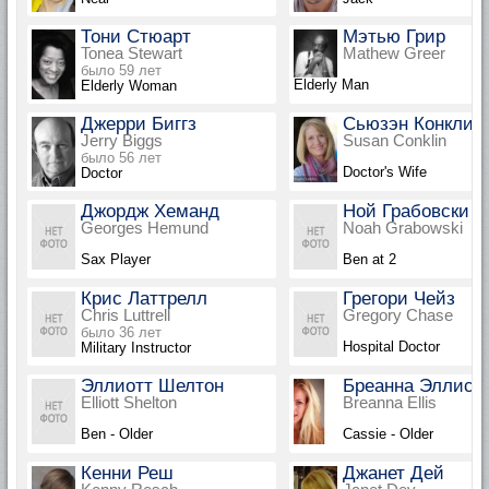
Тони Стюарт
Мэтью Грир
Tonea Stewart
Mathew Greer
было 59 лет
Elderly Man
Elderly Woman
Джерри Биггз
Сьюзэн Конклин
Jerry Biggs
Susan Conklin
было 56 лет
Doctor's Wife
Doctor
Джордж Хеманд
Ной Грабовски
Georges Hemund
Noah Grabowski
Sax Player
Ben at 2
Крис Латтрелл
Грегори Чейз
Chris Luttrell
Gregory Chase
было 36 лет
Hospital Doctor
Military Instructor
Эллиотт Шелтон
Бреанна Эллис
Elliott Shelton
Breanna Ellis
Ben - Older
Cassie - Older
Кенни Реш
Джанет Дей