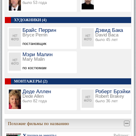
было 53 года
ХУДОЖНИКИ (4)
Брайс Перрин
Дэвид Бака
Bryce Perrin
David Baca
было 45 лет
постановщик
Мэри Малин
Mary Malin
по костюмам
МОНТАЖЕРЫ (2)
Деде Аллен
Роберт Брэйки
Dede Allen
Robert Brakey
было 82 года
было 36 лет
Похожие фильмы по названию
Уличные мечты
Рейтинг: