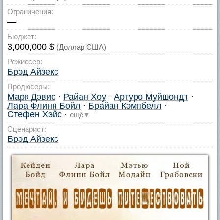
Ограничения:
—
Бюджет:
3,000,000 $
(Доллар США)
Режиссер:
Брэд Айзекс
Продюсеры:
Марк Дэвис
·
Райан Хоу
·
Артуро Муйшондт
·
Лара Флинн Бойл
·
Брайан Кэмпбелл
·
Стефен Хэйс
·
ещё
▼
Сценарист:
Брэд Айзекс