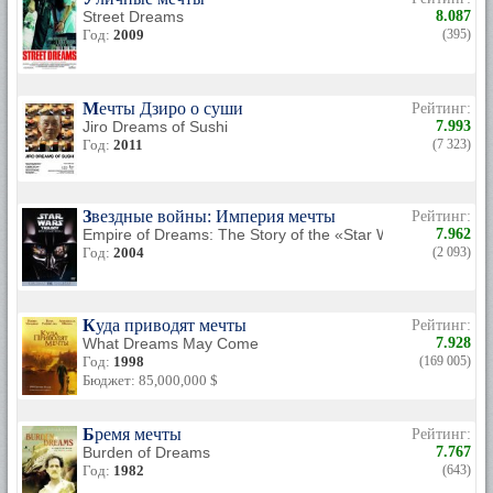
Street Dreams
8.087
Год:
2009
(395)
Мечты Дзиро о суши
Рейтинг:
Jiro Dreams of Sushi
7.993
Год:
2011
(7 323)
Звездные войны: Империя мечты
Рейтинг:
Empire of Dreams: The Story of the «Star Wars» Trilogy
7.962
Год:
2004
(2 093)
Куда приводят мечты
Рейтинг:
What Dreams May Come
7.928
Год:
1998
(169 005)
Бюджет: 85,000,000 $
Бремя мечты
Рейтинг:
Burden of Dreams
7.767
Год:
1982
(643)