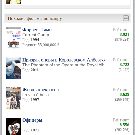
Похожие фильмы по жанру
Форрест Гамп
Рейтинг:
Forrest Gump
8.921
Год:
1994
(976 224)
Бюджет: 55,000,000 $
Призрак оперы в Королевском Алберт-холле
Рейтинг:
The Phantom of the Opera at the Royal Albert Hall
8.722
Год:
2011
(1 447)
Жизнь прекрасна
Рейтинг:
La vita è bella
8.629
Год:
1997
(266 148)
Офицеры
Рейтинг:
8.556
Год:
1971
(282 766)