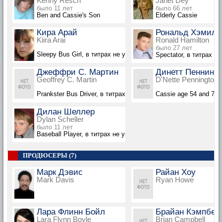
Kenny Resch
Janet Dey
было 11 лет
было 66 лет
Ben and Cassie's Son
Elderly Cassie
Кира Арай
Рональд Хэмилт
Kiira Arai
Ronald Hamilton
было 27 лет
Sleepy Bus Girl, в титрах не указана
Spectator, в титрах не
Джеффри С. Мартин
Динетт Пеннингт
Geoffrey C. Martin
D'Nette Pennington
Prankster Bus Driver, в титрах не указан
Cassie age 54 and 71,
Дилан Шеллер
Dylan Scheller
было 11 лет
Baseball Player, в титрах не указан
ПРОДЮСЕРЫ (7)
Марк Дэвис
Райан Хоу
Mark Davis
Ryan Howe
Лара Флинн Бойл
Брайан Кэмпбел
Lara Flynn Boyle
Brian Campbell