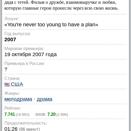
дядя с тетей. Фильм о дружбе, взаимовыручке и любви,
которую главные герои пронесли через всю свою жизнь.
Лозунг:
«You're never too young to have a plan»
Год выпуска:
2007
Мировая премьера:
19 октября 2007 года
Премьера в России:
?
Страна:
США
Жанры:
мелодрама
·
драма
Рейтинг:
7.741
7.20
(
16 092
) IMDB:
(
2 000
)
Продолжительность:
01:26
(86 минут)