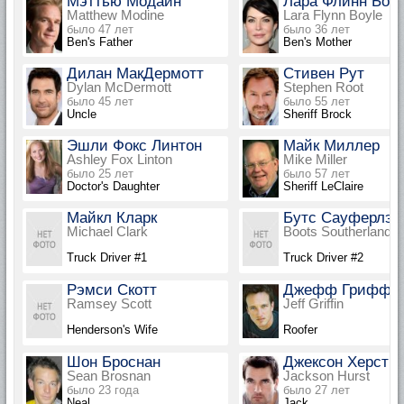
Мэттью Модайн
Лара Флинн Бой
Matthew Modine
Lara Flynn Boyle
было 47 лет
было 36 лет
Ben's Father
Ben's Mother
Дилан МакДермотт
Стивен Рут
Dylan McDermott
Stephen Root
было 45 лет
было 55 лет
Uncle
Sheriff Brock
Эшли Фокс Линтон
Майк Миллер
Ashley Fox Linton
Mike Miller
было 25 лет
было 57 лет
Doctor's Daughter
Sheriff LeClaire
Майкл Кларк
Бутс Сауферлэн
Michael Clark
Boots Southerland
Truck Driver #1
Truck Driver #2
Рэмси Скотт
Джефф Гриффи
Ramsey Scott
Jeff Griffin
Henderson's Wife
Roofer
Шон Броснан
Джексон Херст
Sean Brosnan
Jackson Hurst
было 23 года
было 27 лет
Neal
Jack