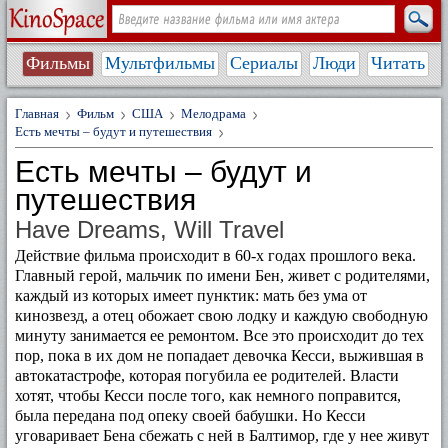
Фильмы
Мультфильмы
Сериалы
Люди
Читать
Главная
Фильм
США
Мелодрама
Есть мечты – будут и путешествия
Есть мечты – будут и
путешествия
Have Dreams, Will Travel
Действие фильма происходит в 60-х годах прошлого века.
Главный герой, мальчик по имени Бен, живет с родителями,
каждый из которых имеет пунктик: мать без ума от
кинозвезд, а отец обожает свою лодку и каждую свободную
минуту занимается ее ремонтом. Все это происходит до тех
пор, пока в их дом не попадает девочка Кесси, выжившая в
автокатастрофе, которая погубила ее родителей. Власти
хотят, чтобы Кесси после того, как немного поправится,
была передана под опеку своей бабушки. Но Кесси
уговаривает Бена сбежать с ней в Балтимор, где у нее живут