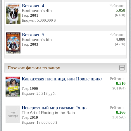
Бетховен 4
Рейтинг:
Beethoven's 4th
5.058
Год:
2001
(6 450)
Бюджет: 5,000,000 $
Бетховен 5
Рейтинг:
Beethoven's 5th
4.880
Год:
2003
(4 736)
Похожие фильмы по жанру
Кавказская пленница, или Новые приключения Шури
Рейтинг:
8.510
Год:
1966
(901 974)
Бюджет: 25,313 руб.
Невероятный мир глазами Энцо
Рейтинг:
The Art of Racing in the Rain
8.266
Год:
2019
(168 590)
Бюджет: 18,000,000 $