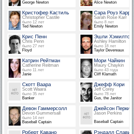
George Newton
Alice Newton
Кристофер Кастиль
Сара Роуз Карр
Christopher Castile
Sarah Rose Karr
было 12 лет
было 8 лет
Ted Newton
Emily Newton
Крис Пенн
Эшли Хэмилтон
Chris Penn
Ashley Hamilton
было 27 лет
было 18 лет
Floyd
Taylor Devereaux
Катрин Рейтман
Мори Чайкин
Catherine Reitman
Maury Chaykin
было 11 лет
было 43 года
Janie
Cliff Klamath
Скотт Ваара
Джефф Кори
Scott Waara
Jeff Corey
было 35 лет
было 78 лет
Banker
Gus, the Janitor
Девон Гаммерсолл
Джейсон Перкин
Devon Gummersall
Jason Perkins
было 14 лет
Baseball Captain
Baseball Captain
Роберт Кавано
Рэндалл Славин