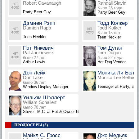
Robert Cavanaugh
Randall Slavin
было 23 года
Party Beer Guy
Party Beer Guy
Дэмиен Рэпп
Тодд Колкер
Damien Rapp
Todd Kolker
было 15 лет
Teen Heckler
Teen Heckler
Пэт Янкевич
Том Дуган
Pat Jankiewicz
Tom Dugan
было 27 лет
было 32 года
Arthur Lewis
Hot Dog Vendor
Дон Лейк
Моника Ли Белл
Don Lake
Monica Lee Bellais
было 36 лет
Teenager at Party, в т
Window Display Manager
Уильям Шэллерт
William Schallert
было 70 лет
Steve - M.C. at Pet & Owner Burger Binge, в титрах не указан
ПРОДЮСЕРЫ (5)
Майкл С. Гросс
Джо Медьяк