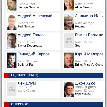
было 39 лет
было 37 лет
George Newton
Alice Newton
Андрей Анненский
Людмила Ильин
было 9 лет
было 42 года
Ted Newton
Regina
Андрей Градов
Роман Барышев
было 38 лет
было 15 лет
Taylor Devereaux
Seth
Геннадий Карпов
Юрий Маляров
было 34 года
было 38 лет
Bully at Fair
Brillo, Missy's Owner
СЦЕНАРИСТЫ (3)
Лен Блум
Джон Хьюз
Len Blum
John Hughes
было 40 лет
было 42 года
персонажи
ОПЕРАТОР