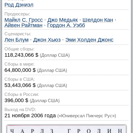
Род Дэниэл
Продюсеры:
Майкл С. Гросс
·
Джо Медьяк
·
Шелдон Кан
·
Айвен Райтман
·
Гордон А. Уэбб
Сценаристы:
Лен Блум
·
Джон Хьюз
·
Эми Холден Джонс
Общие сборы:
118,243,066 $
(Доллар США)
Сборы в мире:
64,800,000 $
(Доллар США)
Сборы в США:
53,443,066 $
(Доллар США)
Сборы в России:
396,000 $
(Доллар США)
Выход на DVD:
21 ноября 2006 года
(«Юниверсал Пикчерс Рус»)