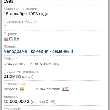
1993
Мировая премьера:
15 декабря 1993 года
Премьера в России:
?
Страна:
США
Жанры:
мелодрама
·
комедия
·
семейный
Рейтинг:
6.847
5.00
(
50 701
) IMDB:
(
31 000
)
Продолжительность:
01:29
(89 минут)
Ограничения:
Возраст:
MPAA рейтинг:
6+
Бюджет:
15,000,000 $
(Доллар США)
Режиссер: