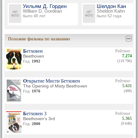
Уильям Д. Гордин
Шелдон Кан
William D. Gordean
Sheldon Kahn
было 48 лет
было 52 года
Похожие фильмы по названию
Бетховен
Рейтинг:
Beethoven
7.274
Год:
1992
(119 796)
Открытие Мисти Бетховен
Рейтинг:
The Opening of Misty Beethoven
5.611
Год:
1976
(408)
Бетховен 3
Рейтинг:
Beethoven's 3rd
5.365
Год:
2000
(9 648)