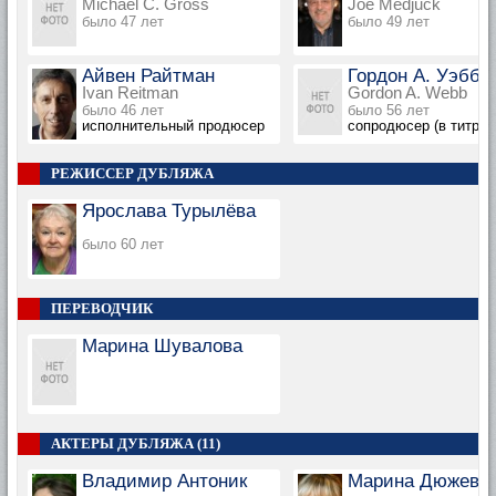
Michael C. Gross
Joe Medjuck
было 47 лет
было 49 лет
Айвен Райтман
Гордон А. Уэбб
Ivan Reitman
Gordon A. Webb
было 46 лет
было 56 лет
исполнительный продюсер
сопродюсер (в титрах
РЕЖИССЕР ДУБЛЯЖА
Ярослава Турылёва
было 60 лет
ПЕРЕВОДЧИК
Марина Шувалова
АКТЕРЫ ДУБЛЯЖА (11)
Владимир Антоник
Марина Дюжева