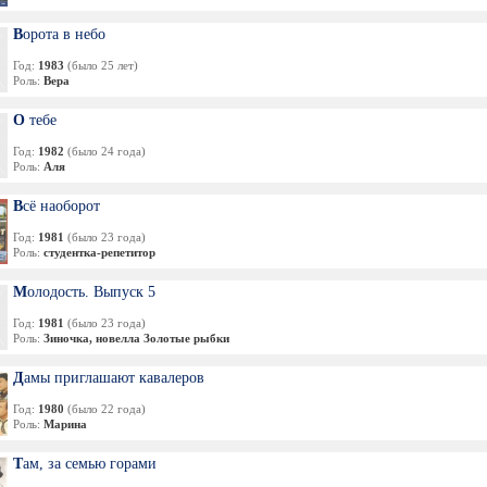
Ворота в небо
Год:
1983
(было 25 лет)
Роль:
Вера
О тебе
Год:
1982
(было 24 года)
Роль:
Аля
Всё наоборот
Год:
1981
(было 23 года)
Роль:
студентка-репетитор
Молодость. Выпуск 5
Год:
1981
(было 23 года)
Роль:
Зиночка, новелла Золотые рыбки
Дамы приглашают кавалеров
Год:
1980
(было 22 года)
Роль:
Марина
Там, за семью горами