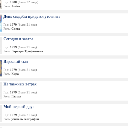
Год:
1980
(было 22 года)
Роль:
Алёна
День свадьбы придется уточнить
Год:
1979
(было 21 год)
Роль:
Света
Сегодня и завтра
Год:
1979
(было 21 год)
Роль:
Варвара Трофимовна
Взрослый сын
Год:
1979
(было 21 год)
Роль:
Кира
На таежных ветрах
Год:
1979
(было 21 год)
Роль:
Глаша
Мой первый друг
Год:
1979
(было 21 год)
Роль:
учитель географии