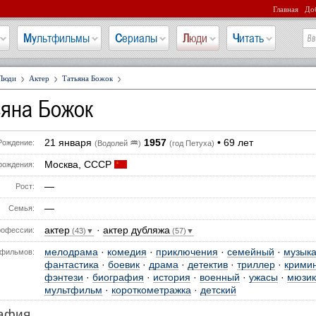
Главная
Доб
Мультфильмы
Сериалы
Люди
Читать
Люди
Актер
Татьяна Божок
ьяна Божок
21 января
1957
• 69 лет
♒
Рождение:
(Водолей
)
(год Петуха)
Москва, СССР
рождения:
—
Рост:
—
Семья:
актер
·
актер дубляжа
офессии:
(43)▼
(57)▼
мелодрама
·
комедия
·
приключения
·
семейный
·
музык
фильмов:
фантастика
·
боевик
·
драма
·
детектив
·
триллер
·
крими
фэнтези
·
биография
·
история
·
военный
·
ужасы
·
мюзик
мультфильм
·
короткометражка
·
детский
афия