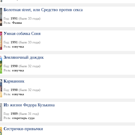
Болотная street, или Средство против секса
Год:
1991
(было 33 года)
Роль:
Фаина
Умная собачка Соня
Год:
1991
(было 33 года)
Роль:
озвучка
Земляничный дождик
Год:
1990
(было 32 года)
Роль:
озвучка
Карманник
Год:
1990
(было 32 года)
Роль:
озвучка
Из жизни Федора Кузькина
Год:
1989
(было 31 год)
Роль:
секретарь суда
Сестрички-привычки