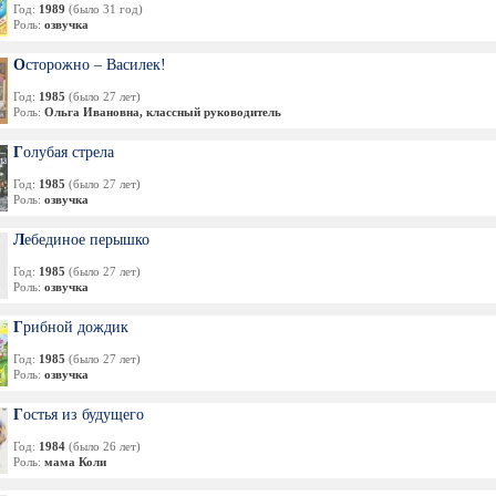
Год:
1989
(было 31 год)
Роль:
озвучка
Осторожно – Василек!
Год:
1985
(было 27 лет)
Роль:
Ольга Ивановна, классный руководитель
Голубая стрела
Год:
1985
(было 27 лет)
Роль:
озвучка
Лебединое перышко
Год:
1985
(было 27 лет)
Роль:
озвучка
Грибной дождик
Год:
1985
(было 27 лет)
Роль:
озвучка
Гостья из будущего
Год:
1984
(было 26 лет)
Роль:
мама Коли