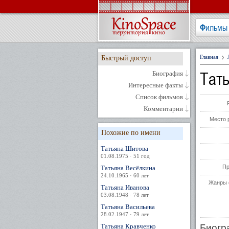
Фильмы
Главная
Быстрый доступ
Тат
Биография
Интересные факты
Список фильмов
Комментарии
Место 
Похожие по имени
Татьяна Шитова
01.08.1975 · 51 год
Пр
Татьяна Весёлкина
24.10.1965 · 60 лет
Жанры 
Татьяна Иванова
03.08.1948 · 78 лет
Татьяна Васильева
28.02.1947 · 79 лет
Татьяна Кравченко
Биогр