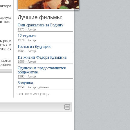
октора
Лучшие фильмы:
арчука
я того,
Они сражались за Родину
1975 · Актер
12 стульев
1976 · Актер
сь роли
атых и
Гостья из будущего
артинах
1984 · Актер
Из жизни Федора Кузькина
инается
1989 · Актер
ючения
Одиноким предоставляется
общежитие
 линией
1983 · Актер
сын" ),
Золушка
), Вера
1950 · Актер дубляжа
раждане
ВСЕ ФИЛЬМЫ (100)
▼
фильмы