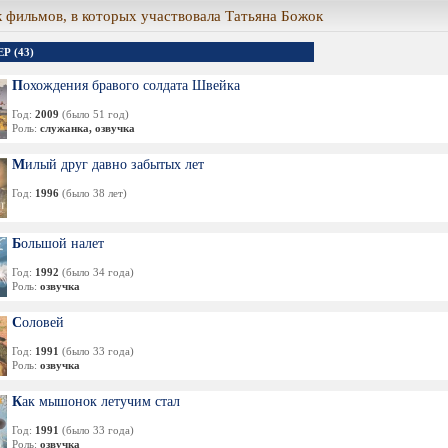
 фильмов, в которых участвовала Татьяна Божок
Р (43)
Похождения бравого солдата Швейка
Год:
2009
(было 51 год)
Роль:
служанка, озвучка
Милый друг давно забытых лет
Год:
1996
(было 38 лет)
Большой налет
Год:
1992
(было 34 года)
Роль:
озвучка
Соловей
Год:
1991
(было 33 года)
Роль:
озвучка
Как мышонок летучим стал
Год:
1991
(было 33 года)
Роль:
озвучка