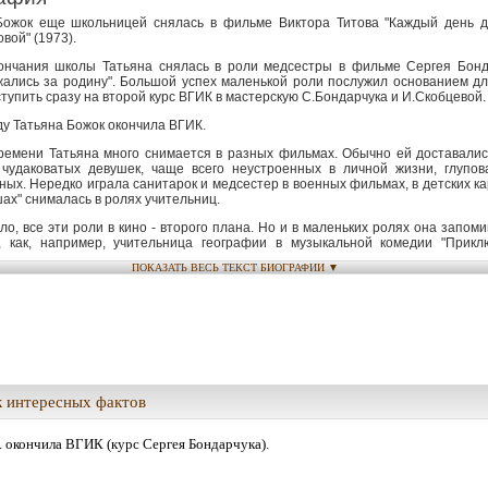
Божок еще школьницей снялась в фильме Виктора Титова "Каждый день д
вой" (1973).
ончания школы Татьяна снялась в роли медсестры в фильме Сергея Бонд
жались за родину". Большой успех маленькой роли послужил основанием дл
тупить сразу на второй курс ВГИК в мастерскую С.Бондарчука и И.Скобцевой.
ду Татьяна Божок окончила ВГИК.
времени Татьяна много снимается в разных фильмах. Обычно ей доставали
 чудаковатых девушек, чаще всего неустроенных в личной жизни, глупов
ых. Нередко играла санитарок и медсестер в военных фильмах, в детских к
ах" снималась в ролях учительниц.
ло, все эти роли в кино - второго плана. Но и в маленьких ролях она запом
, как, например, учительница географии в музыкальной комедии "Прикл
 Васечкина" или мама Коли в фантастическом фильме "Гостья из будущего".
ПОКАЗАТЬ ВЕСЬ ТЕКСТ БИОГРАФИИ ▼
угих заметных ролей: Алена ("Там, за семью горами" ), Маша ("Фронт за
, Лиза Калачёва ("12 стульев" ), Глаха ("На таёжных ветрах" ), Кира ("Взрослый 
ень свадьбы придётся уточнить" ), Алевтина ("О тебе" ), Клава ("Ветераны" 
в небо" ), Лена Чагина ("Тревожное воскресенье" ), Нина Иннокентьевна ("Г
" ), секретарь суда ("Из жизни Фёдора Кузькина" ).
Божок много работает на дубляже, озвучивает детские роли и мульт
 в восстановленном варианте фильма И.П.Иванова-Вано "Золотой ключик" ).
 интересных фактов
г. окончила ВГИК (курс Сергея Бондарчука).