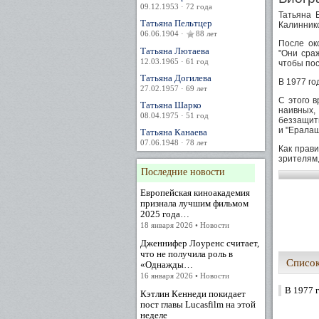
09.12.1953 · 72 года
Татьяна 
Татьяна Пельтцер
Калиннико
06.06.1904 ·
88 лет
После ок
Татьяна Лютаева
"Они сра
12.03.1965 · 61 год
чтобы пос
Татьяна Догилева
В 1977 го
27.02.1957 · 69 лет
С этого 
Татьяна Шарко
наивных,
08.04.1975 · 51 год
беззащитн
и "Ералаш
Татьяна Канаева
07.06.1948 · 78 лет
Как прави
зрителям
Петрова и
Последние новости
Среди др
Европейская киноакадемия
фронта" )
признала лучшим фильмом
Света ("Д
2025 года…
("Ворота 
18 января 2026 • Новости
Вселенной
Дженнифер Лоуренс считает,
Татьяна 
что не получила роль в
(Буратино
Список
«Однажды…
16 января 2026 • Новости
В 1977 
Кэтлин Кеннеди покидает
пост главы Lucasfilm на этой
неделе