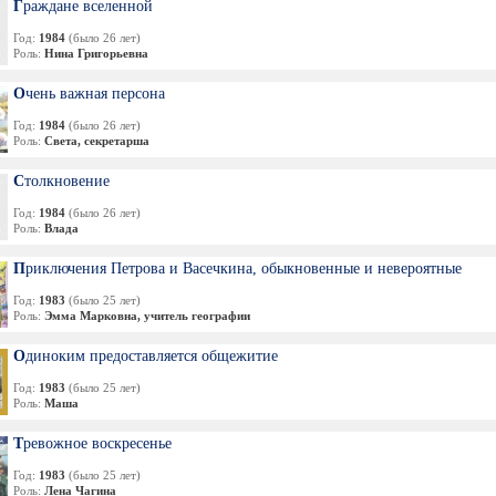
Граждане вселенной
Год:
1984
(было 26 лет)
Роль:
Нина Григорьевна
Очень важная персона
Год:
1984
(было 26 лет)
Роль:
Света, секретарша
Столкновение
Год:
1984
(было 26 лет)
Роль:
Влада
Приключения Петрова и Васечкина, обыкновенные и невероятные
Год:
1983
(было 25 лет)
Роль:
Эмма Марковна, учитель географии
Одиноким предоставляется общежитие
Год:
1983
(было 25 лет)
Роль:
Маша
Тревожное воскресенье
Год:
1983
(было 25 лет)
Роль:
Лена Чагина