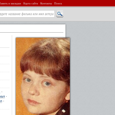
авить в закладки
Карта сайта
Контакты
Поиск
а
·
нал
·
л
·