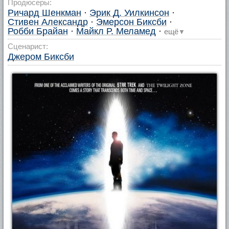
Продюсеры:
Ричард Шенкман
·
Эрик Д. Уилкинсон
·
Стивен Александр
·
Эмерсон Биксби
·
Робби Брайан
·
Майкл Р. Меламед
·
ещё
▼
Сценарист:
Джером Биксби