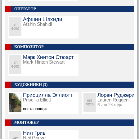
ОПЕРАТОР
Афшин Шахиди
Afshin Shahidi
КОМПОЗИТОР
Марк Хинтон Стюарт
Mark Hinton Stewart
ХУДОЖНИКИ (3)
Присцилла Эллиотт
Лорен Руджери
Priscilla Elliott
Lauren Ruggeri
было 23 года
постановщик
МОНТАЖЕР
Нил Грив
Neil Grieve