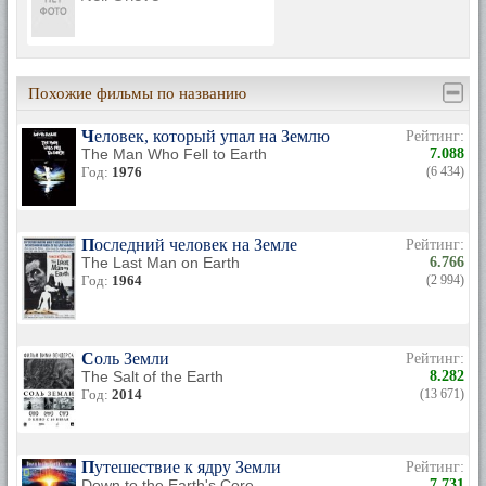
Похожие фильмы по названию
Человек, который упал на Землю
Рейтинг:
The Man Who Fell to Earth
7.088
Год:
1976
(6 434)
Последний человек на Земле
Рейтинг:
The Last Man on Earth
6.766
Год:
1964
(2 994)
Соль Земли
Рейтинг:
The Salt of the Earth
8.282
Год:
2014
(13 671)
Путешествие к ядру Земли
Рейтинг:
Down to the Earth's Core
7.731