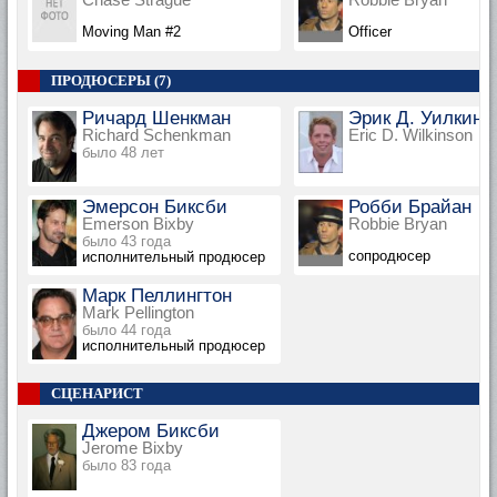
Moving Man #2
Officer
ПРОДЮСЕРЫ (7)
Ричард Шенкман
Эрик Д. Уилкинс
Richard Schenkman
Eric D. Wilkinson
было 48 лет
Эмерсон Биксби
Робби Брайан
Emerson Bixby
Robbie Bryan
было 43 года
сопродюсер
исполнительный продюсер
Марк Пеллингтон
Mark Pellington
было 44 года
исполнительный продюсер
СЦЕНАРИСТ
Джером Биксби
Jerome Bixby
было 83 года