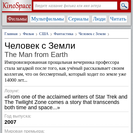
Фильмы
Мультфильмы
Сериалы
Люди
Читать
Главная
Фильм
США
Фантастика
Человек с Земли
Человек с Земли
The Man from Earth
Импровизированная прощальная вечеринка профессора
стала загадкой после того, как учёный рассказывает своим
коллегам, что он бессмертный, который ходит по земле уже
14000 лет...
Лозунг:
«From one of the acclaimed writers of Star Trek and
The Twilight Zone comes a story that transcends
both time and space...»
Год выпуска:
2007
Мировая премьера: