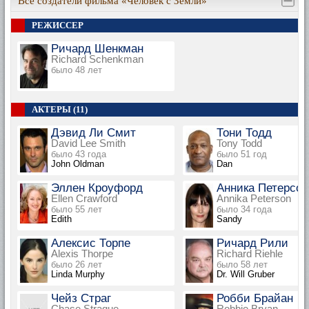
Все создатели фильма «Человек с Земли»
РЕЖИССЕР
Ричард Шенкман
Richard Schenkman
было 48 лет
АКТЕРЫ (11)
Дэвид Ли Смит
Тони Тодд
David Lee Smith
Tony Todd
было 43 года
было 51 год
John Oldman
Dan
Эллен Кроуфорд
Анника Петерсон
Ellen Crawford
Annika Peterson
было 55 лет
было 34 года
Edith
Sandy
Алексис Торпе
Ричард Рили
Alexis Thorpe
Richard Riehle
было 26 лет
было 58 лет
Linda Murphy
Dr. Will Gruber
Чейз Страг
Робби Брайан
Chase Strague
Robbie Bryan