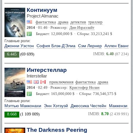
Континуум
Project Almanac
фантастика
драма
детектив
триллер
2014
· 01:46 · Режиссер:
Дин Израэлайт
Бюджет: 12,000,000 $ · Сборы: 33,213,241 $
Главные роли:
Джонни Уэстон
София Блэк-Д’Элиа
Сэм Лернер
Аллен Еванге
IMDB:
6.40
(87 234)
6.445
(
69 699
)
Интерстеллар
Interstellar
приключения
фантастика
драма
2014
· 02:49 · Режиссер:
Кристофер Нолан
Бюджет: 165,000,000 $ · Сборы: 736,546,575 $
Главные роли:
Мэттью Макконахи
Энн Хэтэуэй
Джессика Честейн
Маккензи Ф
IMDB:
8.70
(2 439 991)
8.668
(
1 109 009
)
The Darkness Peering