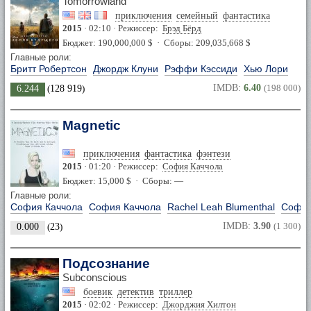
Tomorrowland
приключения
семейный
фантастика
2015
· 02:10 · Режиссер:
Брэд Бёрд
Бюджет: 190,000,000 $ · Сборы: 209,035,668 $
Главные роли:
Бритт Робертсон
Джордж Клуни
Рэффи Кэссиди
Хью Лори
IMDB:
6.40
(198 000)
6.244
(
128 919
)
Magnetic
приключения
фантастика
фэнтези
2015
· 01:20 · Режиссер:
София Каччола
Бюджет: 15,000 $ · Сборы: —
Главные роли:
София Каччола
София Каччола
Rachel Leah Blumenthal
София
IMDB:
3.90
(1 300)
0.000
(
23
)
Подсознание
Subconscious
боевик
детектив
триллер
2015
· 02:02 · Режиссер:
Джорджия Хилтон