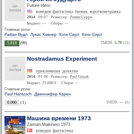
Future Hero
комедия
фантастика
боевик
короткометражка
2014
· 00:07 · Режиссер:
Рамин Серри
Бюджет: — · Сборы: —
Главные роли:
Райан Вудл
Лукас Кавнер
Кэти Сирл
Кэти Сирл
IMDB:
5.70
(58)
5.818
(
99
)
Nostradamus Experiment
приключения
детектив
2014
· 01:08 · Режиссер:
Paul Grizak
Бюджет: 25,000 € · Сборы: —
Главные роли:
Paul Hantzsch
Дженнифер Карен
IMDB:
—
(0)
0.000
(
1
)
Машина времени 1973
Zaman Makinesi 1973
комедия
фантастика