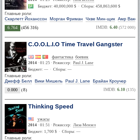
Бюджет: 40,000,000 $ · Сборы: 458,863,600 $
Главные роли:
Скарлетт Йоханссон
Морган Фриман
Чхве Мин-щик
Амр Вакед
IMDB:
6.40
(572 000)
6.764
(
456 316
)
C.O.O.L.I.O Time Travel Gangster
фантастика
боевик
2014
· 01:25 · Режиссер:
Paul J. Lane
Бюджет: — · Сборы: —
Главные роли:
Джефф Белл
Вики Мишель
Paul J. Lane
Брайан Кроучер
IMDB:
6.10
(135)
0.000
(
8
)
Thinking Speed
ужасы
2014
· 01:51 · Режиссер:
Лиза Мензел
Бюджет: 1,700 $ · Сборы: —
Главные роли: