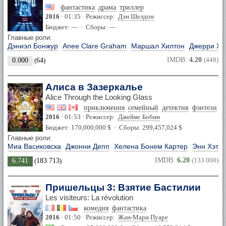
фантастика
драма
триллер
2016
· 01:35 · Режиссер:
Дэн Шелдон
Бюджет: — · Сборы: —
Главные роли:
Дэниэл Бонжур
Anee Clare Graham
Маршал Хилтон
Джерри Х
IMDB:
4.20
(448)
0.000
(
64
)
Алиса в Зазеркалье
Alice Through the Looking Glass
приключения
семейный
детектив
фэнтези
2016
· 01:53 · Режиссер:
Джеймс Бобин
Бюджет: 170,000,000 $ · Сборы: 299,457,024 $
Главные роли:
Миа Васиковска
Джонни Депп
Хелена Бонем Картер
Энн Хэтэу
IMDB:
6.20
(133 000)
6.741
(
183 713
)
Пришельцы 3: Взятие Бастилии
Les visiteurs: La révolution
комедия
фантастика
2016
· 01:50 · Режиссер:
Жан-Мари Пуаре