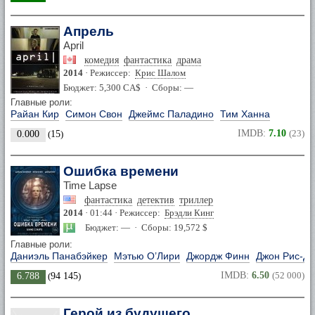
Апрель
April
комедия
фантастика
драма
2014
· Режиссер:
Крис Шалом
Бюджет: 5,300 CA$ · Сборы: —
Главные роли:
Райан Кир
Симон Свон
Джеймс Паладино
Тим Ханна
IMDB:
7.10
(23)
0.000
(
15
)
Ошибка времени
Time Lapse
фантастика
детектив
триллер
2014
· 01:44 · Режиссер:
Брэдли Кинг
Бюджет: — · Сборы: 19,572 $
Главные роли:
Даниэль Панабэйкер
Мэтью О’Лири
Джордж Финн
Джон Рис-Дэ
IMDB:
6.50
(52 000)
6.788
(
94 145
)
Герой из будущего