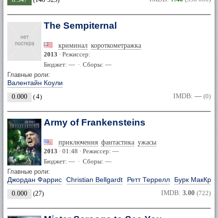
The Sempiternal
криминал
короткометражка
2013
· Режиссер:
Бюджет: — · Сборы: —
Главные роли:
Валентайн Коули
IMDB:
—
(0)
0.000
(
4
)
Army of Frankensteins
приключения
фантастика
ужасы
2013
· 01:48 · Режиссер: —
Бюджет: — · Сборы: —
Главные роли:
Джордан Фаррис
Christian Bellgardt
Ретт Террелл
Бурк МакКро
IMDB:
3.00
(722)
0.000
(
27
)