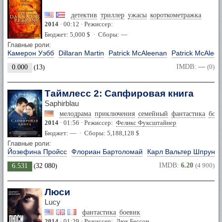
детектив
триллер
ужасы
короткометражка
2014
· 00:12 · Режиссер:
Бюджет: 5,000 $ · Сборы: —
Главные роли:
Камерон Уэбб
Dillaran Martin
Patrick McAleenan
Patrick McAlee
IMDB:
—
(0)
0.000
(
13
)
Таймлесс 2: Сапфировая книга
Saphirblau
мелодрама
приключения
семейный
фантастика
бое
2014
· 01:56 · Режиссер:
Феликс Фуксштайнер
Бюджет: — · Сборы: 5,188,128 $
Главные роли:
Йозефина Пройсс
Флориан Бартоломай
Карл Вальтер Шпрунга
IMDB:
6.20
(4 900)
6.531
(
32 080
)
Люси
Lucy
фантастика
боевик
2014
· 01:29 · Режиссер:
Люк Бессон