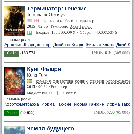
Терминатор: Генезис
Terminator Genisys
фантастика
боевик
триллер
2015
· 02:06 · Режиссер:
Алан Тейлор
Бюджет: 155,000,000 $ · Сборы: 440,603,537 $
Главные роли:
Арнольд Шварценеггер
Джейсон Кларк
Эмилия Кларк
Джай Ко
IMDB:
6.30
(305 000)
6.414
(
183 534
)
Кунг Фьюри
Kung Fury
комедия
фантастика
боевик
фэнтези
короткометраж
2015
· 00:31 · Режиссер:
Бюджет: 600,000 $ · Сборы: —
Главные роли:
Короткометражка
Йорма Такконе
Йорма Такконе
Йорма Такко
IMDB:
7.90
(65 000)
7.865
(
50 655
)
Земля будущего