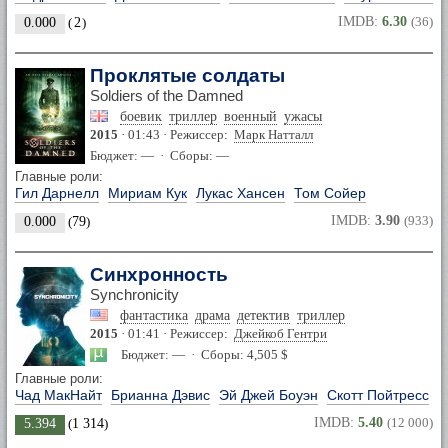
IMDB:
6.30
(36)
0.000
(
2
)
Проклятые солдаты
Soldiers of the Damned
боевик
триллер
военный
ужасы
2015
· 01:43 · Режиссер:
Марк Натталл
Бюджет: — · Сборы: —
Главные роли:
Гил Дарнелл
Мириам Кук
Лукас Хансен
Том Сойер
IMDB:
3.90
(933)
0.000
(
79
)
Синхронность
Synchronicity
фантастика
драма
детектив
триллер
2015
· 01:41 · Режиссер:
Джейкоб Гентри
Бюджет: — · Сборы: 4,505 $
Главные роли:
Чад МакНайт
Брианна Дэвис
Эй Джей Боуэн
Скотт Пойтресс
IMDB:
5.40
(12 000)
5.394
(
1 314
)