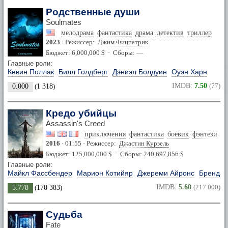
Родственные души
Soulmates
мелодрама
фантастика
драма
детектив
триллер
2023
· Режиссер:
Джим Фицпатрик
Бюджет: 6,000,000 $ · Сборы: —
Главные роли:
Кевин Поллак
Билл Голдберг
Дэниэл Болдуин
Оуэн Харн
IMDB:
7.50
(77)
0.000
(
1 318
)
Кредо убийцы
Assassin's Creed
приключения
фантастика
боевик
фэнтези
2016
· 01:55 · Режиссер:
Джастин Курзель
Бюджет: 125,000,000 $ · Сборы: 240,697,856 $
Главные роли:
Майкл Фассбендер
Марион Котийяр
Джереми Айронс
Брендан
IMDB:
5.60
(217 000)
5.778
(
170 383
)
Судьба
Fate