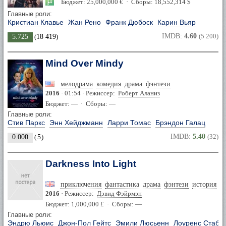
Бюджет: 25,000,000 € · Сборы: 18,552,314 $
Главные роли:
Кристиан Клавье
Жан Рено
Франк Дюбоск
Карин Вьяр
IMDB:
4.60
(5 200)
5.725
(
18 419
)
Mind Over Mindy
мелодрама
комедия
драма
фэнтези
2016
· 01:54 · Режиссер:
Роберт Аланиз
Бюджет: — · Сборы: —
Главные роли:
Стив Паркс
Энн Хейджманн
Ларри Томас
Брэндон Галац
IMDB:
5.40
(32)
0.000
(
5
)
Darkness Into Light
приключения
фантастика
драма
фэнтези
история
2016
· Режиссер:
Дэвид Фэйрмэн
Бюджет: 1,000,000 £ · Сборы: —
Главные роли:
Эндрю Льюис
Джон-Пол Гейтс
Эмили Люсьенн
Лоуренс Стабб