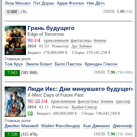
Лиза Мензел
Пэт Доран
Адам Фэллон
Ник Дётч
IMDB:
5.80
(10)
0.000
(
9
)
Грань будущего
Edge of Tomorrow
приключения
фантастика
боевик
2014
· 01:53 · Режиссер:
Даг Лайман
Бюджет: 178,000,000 $ · Сборы: 370,541,256 $
Главные роли:
Том Круз
Эмили Блант
Билл Пэкстон
Брендан Глисон
IMDB:
7.90
(794 000)
7.943
(
581 868
)
Люди Икс: Дни минувшего будущего
X-Men: Days of Future Past
приключения
фантастика
боевик
триллер
фэ
2014
· 02:11 · Режиссер:
Брайан Сингер
Бюджет: 200,000,000 $ · Сборы: 746,045,700 $
Главные роли:
Джеймс Макэвой
Майкл Фассбендер
Хью Джекман
Дженнифер
IMDB:
7.90
(781 000)
7.728
(
315 476
)