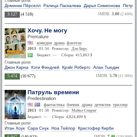
Главные роли:
Доминик Пёрселл
Ралица Паскалева
Дарья Симеонова
Петра 
IMDB:
3.00
(2 600)
3.127
(
4 518
)
Хочу. Не могу
Premature
комедия
драма
фэнтези
2013
· 01:34 · Режиссер:
Дэн Бирс
Бюджет: — · Сборы: 415,863 $
Главные роли:
Джон Карна
Кэти Финдлей
Крэйг Робертс
Алан Тьюдик
IMDB:
5.70
(11 000)
5.474
(
10 677
)
Патруль времени
Predestination
фантастика
боевик
драма
детектив
триллер
2013
· 01:38 · Режиссер:
Майкл Спириг
Бюджет: — · Сборы: 4,824,499 $
Главные роли:
Итан Хоук
Сара Снук
Ноа Тейлор
Кристофер Кирби
IMDB:
7.40
(330 000)
6.947
(
140 923
)