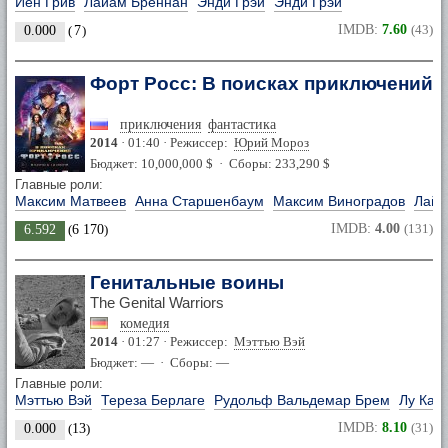
Йен Грив
Лайам Бреннан
Энди Грэй
Энди Грэй
IMDB:
7.60
(43)
0.000
(
7
)
Форт Росс: В поисках приключений
приключения
фантастика
2014
· 01:40 · Режиссер:
Юрий Мороз
Бюджет: 10,000,000 $ · Сборы: 233,290 $
Главные роли:
Максим Матвеев
Анна Старшенбаум
Максим Виноградов
Лайа
IMDB:
4.00
(131)
6.592
(
6 170
)
Генитальные воины
The Genital Warriors
комедия
2014
· 01:27 · Режиссер:
Мэттью Вэй
Бюджет: — · Сборы: —
Главные роли:
Мэттью Вэй
Тереза Берлаге
Рудольф Вальдемар Брем
Лу Кас
IMDB:
8.10
(31)
0.000
(
13
)