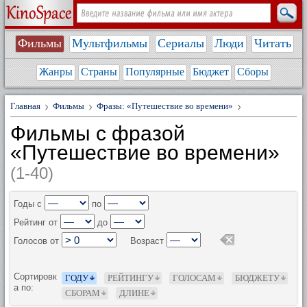
Фильмы
Мультфильмы
Сериалы
Люди
Читать
Жанры
Страны
Популярные
Бюджет
Сборы
Главная
Фильмы
Фразы: «Путешествие во времени»
Фильмы с фразой
«Путешествие во времени»
(1-40)
Годы с
по
Рейтинг от
до
Голосов от
Возраст
Сортировк
ГОДУ
РЕЙТИНГУ
ГОЛОСАМ
БЮДЖЕТУ
а по:
СБОРАМ
ДЛИНЕ