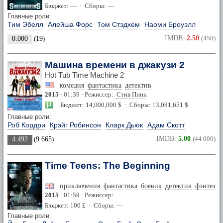
Бюджет: — · Сборы: —
Главные роли:
Тим Эбелл
Алейша Форс
Том Стэдхем
Наоми Броуэлл
IMDB:
2.50
(458)
0.000
(
19
)
Машина времени в джакузи 2
Hot Tub Time Machine 2
комедия
фантастика
детектив
2015
· 01:39 · Режиссер:
Стив Пинк
Бюджет: 14,000,000 $ · Сборы: 13,081,651 $
Главные роли:
Роб Кордри
Крэйг Робинсон
Кларк Дьюк
Адам Скотт
IMDB:
5.00
(44 000)
4.492
(
9 665
)
Time Teens: The Beginning
приключения
фантастика
боевик
детектив
фэнтези
2015
· 01:59 · Режиссер:
Бюджет: 100 £ · Сборы: —
Главные роли: