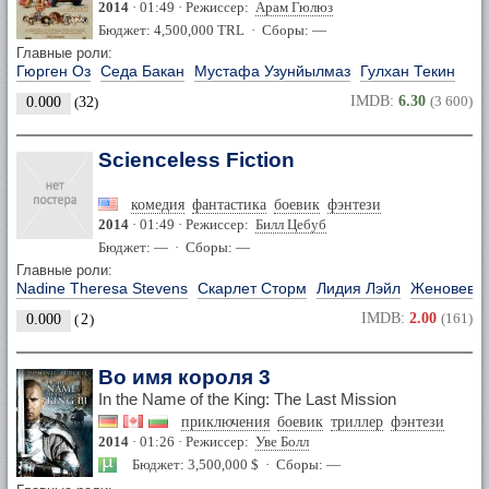
2014
· 01:49 · Режиссер:
Арам Гюлюз
Бюджет: 4,500,000 TRL · Сборы: —
Главные роли:
Гюрген Оз
Седа Бакан
Мустафа Узунйылмаз
Гулхан Текин
IMDB:
6.30
(3 600)
0.000
(
32
)
Scienceless Fiction
комедия
фантастика
боевик
фэнтези
2014
· 01:49 · Режиссер:
Билл Цебуб
Бюджет: — · Сборы: —
Главные роли:
Nadine Theresa Stevens
Скарлет Сторм
Лидия Лэйл
Женовева 
IMDB:
2.00
(161)
0.000
(
2
)
Во имя короля 3
In the Name of the King: The Last Mission
приключения
боевик
триллер
фэнтези
2014
· 01:26 · Режиссер:
Уве Болл
Бюджет: 3,500,000 $ · Сборы: —