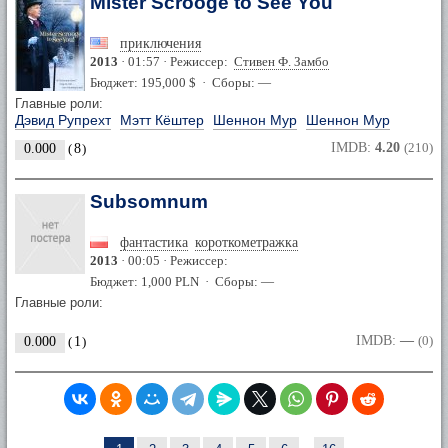
Mister Scrooge to See You
приключения
2013
· 01:57 · Режиссер:
Стивен Ф. Замбо
Бюджет: 195,000 $ · Сборы: —
Главные роли:
Дэвид Рупрехт
Мэтт Кёштер
Шеннон Мур
Шеннон Мур
IMDB:
4.20
(210)
0.000
(
8
)
Subsomnum
фантастика
короткометражка
2013
· 00:05 · Режиссер:
Бюджет: 1,000 PLN · Сборы: —
Главные роли:
IMDB:
—
(0)
0.000
(
1
)