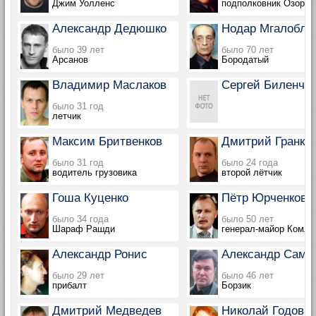
Джим Уолленс
подполковник Озорны
Александр Дедюшко
Нодар Мгалобл
было 39 лет
было 70 лет
Арсанов
Бородатый
Владимир Маслаков
Сергей Биленчук
было 31 год
летчик
Максим Бритвенков
Дмитрий Гранки
было 31 год
было 24 года
водитель грузовика
второй лётчик
Гоша Куценко
Пётр Юрченков с
было 34 года
было 50 лет
Шараф Рашди
генерал-майор Комле
Александр Ронис
Александр Само
было 29 лет
было 46 лет
прибалт
Борзик
Дмитрий Медведев
Николай Годови