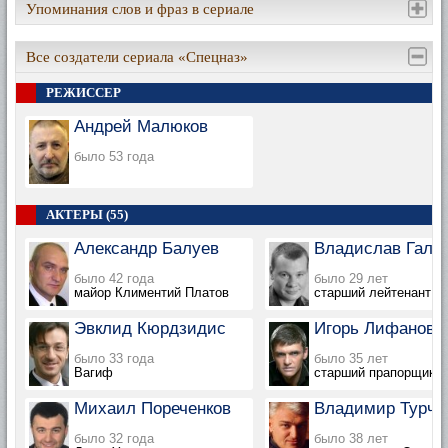
Упоминания слов и фраз в сериале
Все создатели сериала «Спецназ»
РЕЖИССЕР
Андрей Малюков
было 53 года
АКТЕРЫ (55)
Александр Балуев
Владислав Галк
было 42 года
было 29 лет
майор Климентий Платов
старший лейтенант Я
Эвклид Кюрдзидис
Игорь Лифанов
было 33 года
было 35 лет
Вагиф
старший прапорщик В
Михаил Пореченков
Владимир Турчи
было 32 года
было 38 лет