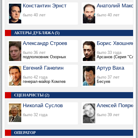
Константин Эрнст
Анатолий Макси
было 40 лет
было 40 лет
АКТЕРЫ ДУБЛЯЖА (5)
Александр Строев
Борис Хвошнянс
было 36 лет
было 33 года
подполковник Озорных
Арсанов (Серия "Сло
Евгений Ганелин
Артур Ваха
было 42 года
было 37 лет
генерал-майор Комлев
Бесуев
СЦЕНАРИСТЫ (2)
Николай Суслов
Алексей Поярков
было 32 года
было 39 лет
ОПЕРАТОР