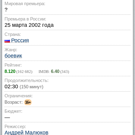
Мировая премьера:
?
Премьера в России:
25 марта 2002 года
Страна:
Россия
Жанр:
боевик
Рейтинг:
8.120
6.40
(
162 682
) IMDB:
(
343
)
Продолжительность:
02:30
(150 минут)
Ограничения:
Возраст:
16+
Бюджет:
—
Режиссер:
Андрей Малюков