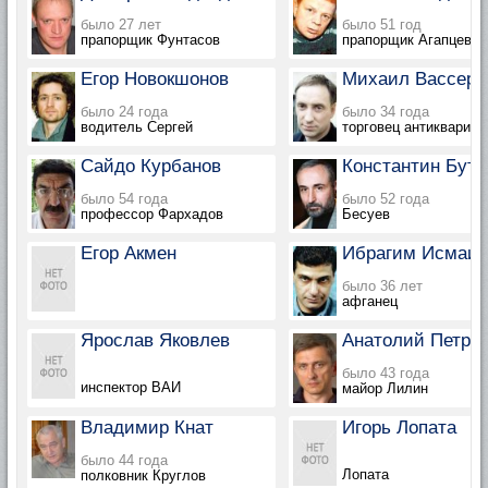
было 27 лет
было 51 год
прапорщик Фунтасов
прапорщик Агапцев
Егор Новокшонов
Михаил Вассер
было 24 года
было 34 года
водитель Сергей
торговец антиквариа
Сайдо Курбанов
Константин Бута
было 54 года
было 52 года
профессор Фархадов
Бесуев
Егор Акмен
Ибрагим Исмаил
было 36 лет
афганец
Ярослав Яковлев
Анатолий Петро
было 43 года
инспектор ВАИ
майор Лилин
Владимир Кнат
Игорь Лопата
было 44 года
Лопата
полковник Круглов