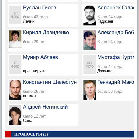
Руслан Гиоев
Асланбек Галаов
было 43 года
было 24 года
Лачин
Гаджиев
Кирилл Давиденко
Александр Бобк
было 29 лет
было 24 года
Мунир Аблаев
Мустафа Куртму
было 42 года
врач-хирург
Джамал
Константин Шелестун
Геннадий Макое
было 26 лет
было 53 года
солдат
Андрей Негинский
было 12 лет
Сева
ПРОДЮСЕРЫ (3)