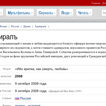
Главная
Доб
Мультфильмы
Сериалы
Люди
Читать
Фильм
Россия
Драма
Адмиралъ
иралъ
ассказывающий о жизни и любви выдающегося боевого офицера военно-морско
лярного исследователя, а затем ставшего адмиралом, верховного правителя Ро
а Васильевича Колчака и Анны Тимиревой. События разворачиваются в перио
 годов на фоне крушения Российской империи, двух революций и Гражданско
«Ибо крепка, как смерть, любовь»
Лозунг:
2008
 выпуска:
9 октября 2008 года
премьера:
9 октября 2008 года;
в России:
«Двадцатый Век Фокс СНГ»
Россия
Страна:
драма
·
история
Жанры: