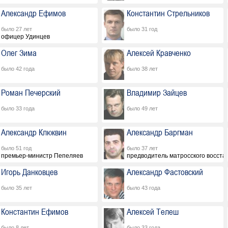
Александр Ефимов
Константин Стрельников
было 27 лет
было 31 год
офицер Удинцев
Олег Зима
Алексей Кравченко
было 42 года
было 38 лет
Роман Печерский
Владимир Зайцев
было 33 года
было 49 лет
Александр Клюквин
Александр Баргман
было 51 год
было 37 лет
премьер-министр Пепеляев
предводитель матросского восста
Игорь Данковцев
Александр Фастовский
было 35 лет
было 43 года
Константин Ефимов
Алексей Телеш
было 8 лет
было 33 года