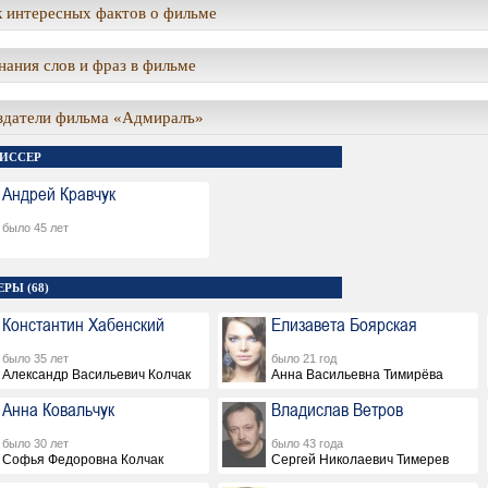
 интересных фактов о фильме
ания слов и фраз в фильме
здатели фильма «Адмиралъ»
ИССЕР
Андрей Кравчук
было 45 лет
РЫ (68)
Константин Хабенский
Елизавета Боярская
было 35 лет
было 21 год
Александр Васильевич Колчак
Анна Васильевна Тимирёва
Анна Ковальчук
Владислав Ветров
было 30 лет
было 43 года
Софья Федоровна Колчак
Сергей Николаевич Тимерев