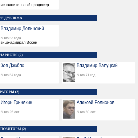
исполнительный продюсер
ЕР ДУБЛЯЖА
Владимир Долинский
было 63 года
вице-адмирал Эссен
НАРИСТЫ (2)
Зоя Дзюбло
Владимир Валуцкий
было 54 года
было 71 год
РАТОРЫ (2)
Игорь Гринякин
Алексей Родионов
было 26 лет
было 60 лет
ПОЗИТОРЫ (2)