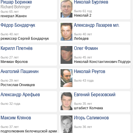
Ришар Боринже
Николай Бурляев
Richard Bohringer
было 61 год
было 65 лет
Николай 2
генерал Жанен
Фёдор Бондарчук
Александр Лазарев мл.
было 40 лет
было 40 лет
режиссер Сергей Бондарчук
Лебедев
Кирилл Плетнёв
Олег Фомин
было 27 лет
было 45 лет
Мичман Фролов
Николай Константинович Подгурс
Анатолий Пашинин
Николай Реутов
было 29 лет
было 43 года
Ростислав Огнивцев
Александр Арефьев
Евгений Березовский
было 32 года
было 35 лет
штабист Колчака
Максим Клянов
Игорь Салимонов
было 37 лет
было 36 лет
подполковник белочешской армии