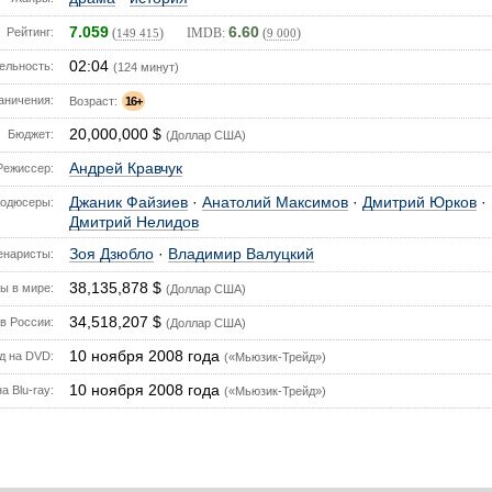
7.059
6.60
Рейтинг:
(
) IMDB:
(
)
149 415
9 000
02:04
ельность:
(124 минут)
аничения:
Возраст:
16+
20,000,000 $
Бюджет:
(Доллар США)
Андрей Кравчук
Режиссер:
Джаник Файзиев
·
Анатолий Максимов
·
Дмитрий Юрков
·
одюсеры:
Дмитрий Нелидов
Зоя Дзюбло
·
Владимир Валуцкий
енаристы:
38,135,878 $
ы в мире:
(Доллар США)
34,518,207 $
в России:
(Доллар США)
10 ноября 2008 года
д на DVD:
(«Мьюзик-Трейд»)
10 ноября 2008 года
а Blu-ray:
(«Мьюзик-Трейд»)