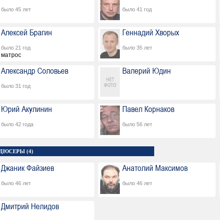
было 45 лет
было 41 год
Алексей Брагин
Геннадий Хворых
было 21 год
было 35 лет
матрос
Александр Соловьев
Валерий Юдин
было 31 год
Юрий Акулинин
Павел Корнаков
было 42 года
было 56 лет
ДЮСЕРЫ (4)
Джаник Файзиев
Анатолий Максимов
было 46 лет
было 46 лет
Дмитрий Нелидов