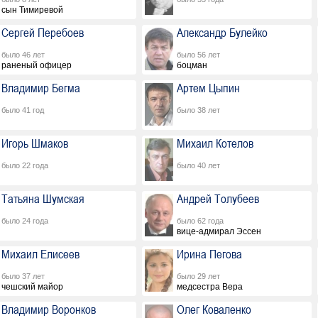
сын Тимиревой
Сергей Перебоев
Александр Булейко
было 46 лет
было 56 лет
раненый офицер
боцман
Владимир Бегма
Артем Цыпин
было 41 год
было 38 лет
Игорь Шмаков
Михаил Котелов
было 22 года
было 40 лет
Татьяна Шумская
Андрей Толубеев
было 24 года
было 62 года
вице-адмирал Эссен
Михаил Елисеев
Ирина Пегова
было 37 лет
было 29 лет
чешский майор
медсестра Вера
Владимир Воронков
Олег Коваленко