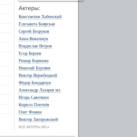
Актеры:
Константин Хабенский
Елизавета Боярская
Сергей Безруков
Анна Ковальчук
Владислав Ветров
Егор Бероев
Ришар Боринже
Николай Бурляев
Виктор Вержбицкий
Фёдор Бондарчук
Александр Лазарев мл.
Игорь Савочкин
Кирилл Плетнёв
Олег Фомин
Виктор Запорожский
ВСЕ АКТЕРЫ (68)
▼