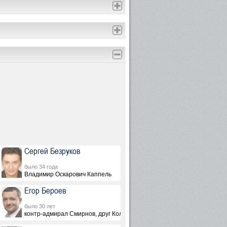
Сергей Безруков
было 34 года
Владимир Оскарович Каппель
Егор Бероев
было 30 лет
контр-адмирал Смирнов, друг Колчака