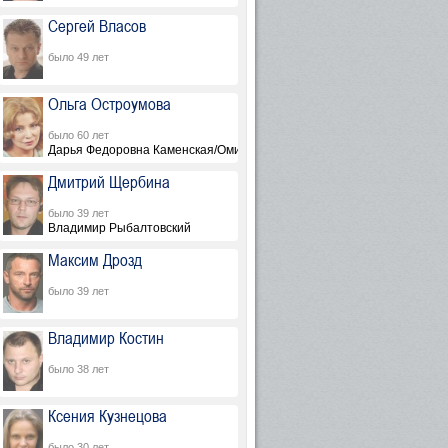
Сергей Власов
было 49 лет
Ольга Остроумова
было 60 лет
Дарья Федоровна Каменская/Омирова
Дмитрий Щербина
было 39 лет
Владимир Рыбалтовский
Максим Дрозд
было 39 лет
ния в Севастополе
Владимир Костин
было 38 лет
Ксения Кузнецова
было 30 лет