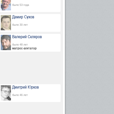
было 53 года
Дамир Сухов
было 30 лет
Валерий Скляров
было 48 лет
матрос-агитатор
Дмитрий Юрков
было 46 лет