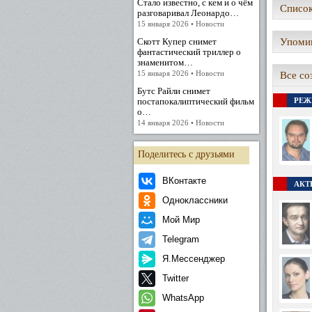
Стало известно, с кем и о чём
Список
разговаривал Леонардо…
15 января 2026 • Новости
Скотт Купер снимет
Упомин
фантастический триллер о
знаменитом…
15 января 2026 • Новости
Все со
Бутс Райли снимет
постапокалиптический фильм
РЕЖ
о…
14 января 2026 • Новости
Поделитесь с друзьями
ВКонтакте
АКТЕ
Одноклассники
Мой Мир
Telegram
Я.Мессенджер
Twitter
WhatsApp