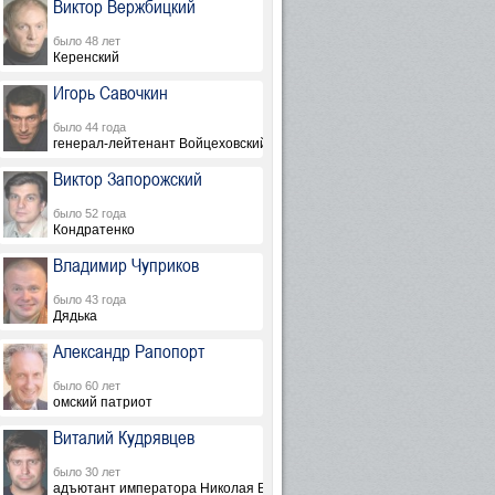
Виктор Вержбицкий
было 48 лет
Керенский
Игорь Савочкин
было 44 года
генерал-лейтенант Войцеховский
Виктор Запорожский
было 52 года
кий
Кондратенко
Владимир Чуприков
было 43 года
Дядька
Александр Рапопорт
было 60 лет
омский патриот
Виталий Кудрявцев
было 30 лет
адъютант императора Николая Второго