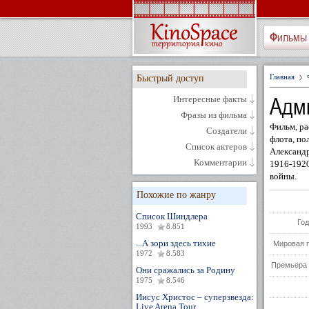
Фильмы
Главная
Быстрый доступ
Адм
Интересные факты
Фразы из фильма
Фильм, р
Создатели
флота, по
Список актеров
Александр
Комментарии
1916-1920
войны.
Похожие по жанру
Список Шиндлера
Год
1993
8.851
...А зори здесь тихие
Мировая 
1972
8.583
Премьера 
Они сражались за Родину
1975
8.546
Иисус Христос – суперзвезда:
Live Arena Tour