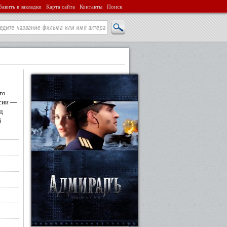
авить в закладки
Карта сайта
Контакты
Поиск
го
ссии —
д
й