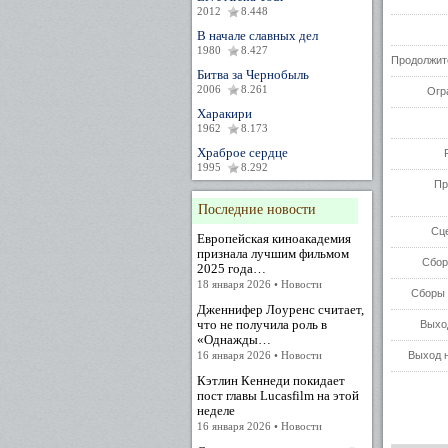
2012
8.448
В начале славных дел
1980
8.427
Продолжит
Битва за Чернобыль
2006
8.261
Огр
Харакири
1962
8.173
Храброе сердце
1995
8.292
Пр
Последние новости
Сц
Европейская киноакадемия
признала лучшим фильмом
Сбор
2025 года…
18 января 2026 • Новости
Сборы 
Дженнифер Лоуренс считает,
что не получила роль в
Выхо
«Однажды…
16 января 2026 • Новости
Выход н
Кэтлин Кеннеди покидает
пост главы Lucasfilm на этой
неделе
16 января 2026 • Новости