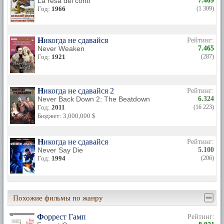
La resa dei conti
7.469
Год:
1966
(1 309)
Никогда не сдавайся
Рейтинг:
Never Weaken
7.465
Год:
1921
(287)
Никогда не сдавайся 2
Рейтинг:
Never Back Down 2: The Beatdown
6.324
Год:
2011
(16 223)
Бюджет: 3,000,000 $
Никогда не сдавайся
Рейтинг:
Never Say Die
5.100
Год:
1994
(206)
Похожие фильмы по жанру
Форрест Гамп
Рейтинг: