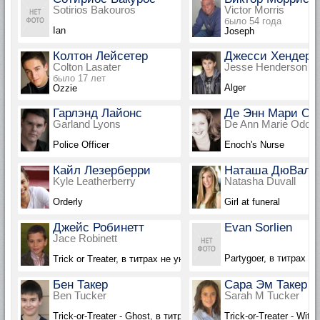
Sotirios Bakouros
Victor Morris
было 54 года
Ian
Joseph
Колтон Лейсетер
Джесси Хендерс
Colton Lasater
Jesse Henderson
было 17 лет
Alger
Ozzie
Гарлэнд Лайонс
Де Энн Мари Од
Garland Lyons
De Ann Marie Odom
Police Officer
Enoch's Nurse
Кайл Лезерберри
Наташа ДюВаль
Kyle Leatherberry
Natasha Duvall
Orderly
Girl at funeral
Джейс Робинетт
Evan Sorlien
Jace Robinett
Partygoer, в титрах не
Trick or Treater, в титрах не указан
Бен Такер
Сара Эм Такер
Ben Tucker
Sarah M Tucker
Trick-or-Treater - Ghost, в титрах не указан
Trick-or-Treater - Witc