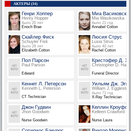
АКТЕРЫ (34)
Генри Хоппер
Миа Васиковска
Henry Hopper
Mia Wasikowska
было 20 лет
было 21 год
Enoch Brae
Annabel Cotton
Скайлер Фиск
Люсия Струс
Schuyler Fisk
Lusia Strus
было 28 лет
было 40 лет
Elizabeth Cotton
Rachel Cotton
Пол Парсон
Кристофер Д. Х
Paul Parson
Christopher D. Hard
Edward
Funeral Director
Кеннет Л. Петерсон
Уильям Дж. Эггл
Kenneth L. Peterson
William J. Eggleston
было 71 год
CT Technician
X-Ray Technician
Джон Гудвин
Келлин Кроуфор
Jhon Goodwin
Kelleen Crawford
Nurse Goodwin
Nurse Laura
Сотириос Бакурос
Виктор Моррис