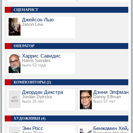
СЦЕНАРИСТ
Джейсон Лью
Jason Lew
ОПЕРАТОР
Харрис Савидис
Harris Savides
было 53 года
КОМПОЗИТОРЫ (2)
Джордан Дикстра
Дэнни Элфман
Jordan Dykstra
Danny Elfman
было 25 лет
было 57 лет
ХУДОЖНИКИ (4)
Энн Росс
Бенжамин Хейде
Anne Ross
Benjamin Hayden