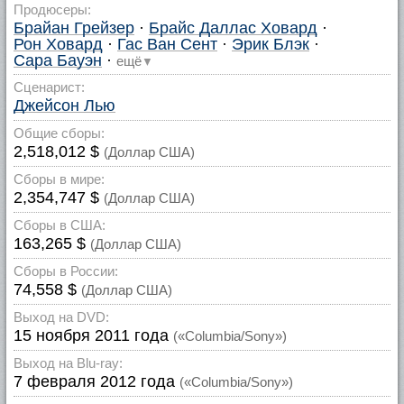
Продюсеры:
Брайан Грейзер
·
Брайс Даллас Ховард
·
Рон Ховард
·
Гас Ван Сент
·
Эрик Блэк
·
Сара Бауэн
·
ещё
▼
Сценарист:
Джейсон Лью
Общие сборы:
2,518,012 $
(Доллар США)
Сборы в мире:
2,354,747 $
(Доллар США)
Сборы в США:
163,265 $
(Доллар США)
Сборы в России:
74,558 $
(Доллар США)
Выход на DVD:
15 ноября 2011 года
(«Columbia/Sony»)
Выход на Blu-ray:
7 февраля 2012 года
(«Columbia/Sony»)