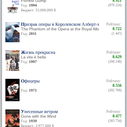
Forrest Gump
8.921
Год:
1994
(976 224)
Бюджет: 55,000,000 $
Призрак оперы в Королевском Алберт-холле
Рейтинг:
The Phantom of the Opera at the Royal Albert Hall
8.722
Год:
2011
(1 447)
Жизнь прекрасна
Рейтинг:
La vita è bella
8.629
Год:
1997
(266 148)
Офицеры
Рейтинг:
8.556
Год:
1971
(282 766)
Унесенные ветром
Рейтинг:
Gone with the Wind
8.477
Год:
1939
(303 754)
Бюджет: 3,977,000 $