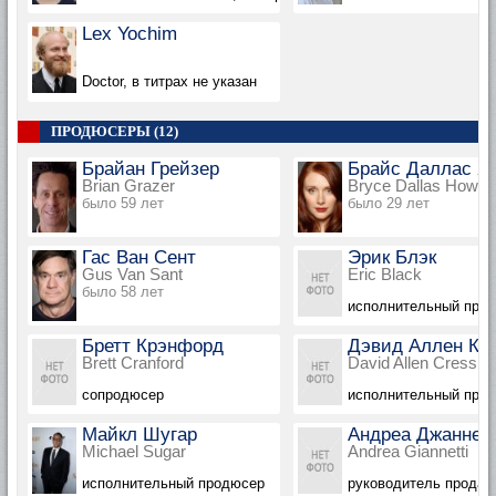
Lex Yochim
Doctor, в титрах не указан
ПРОДЮСЕРЫ (12)
Брайан Грейзер
Брайс Даллас Х
Brian Grazer
Bryce Dallas Howar
было 59 лет
было 29 лет
Гас Ван Сент
Эрик Блэк
Gus Van Sant
Eric Black
было 58 лет
исполнительный про
Бретт Крэнфорд
Дэвид Аллен Кр
Brett Cranford
David Allen Cress
сопродюсер
исполнительный про
Майкл Шугар
Андреа Джаннет
Michael Sugar
Andrea Giannetti
исполнительный продюсер
руководитель продакш