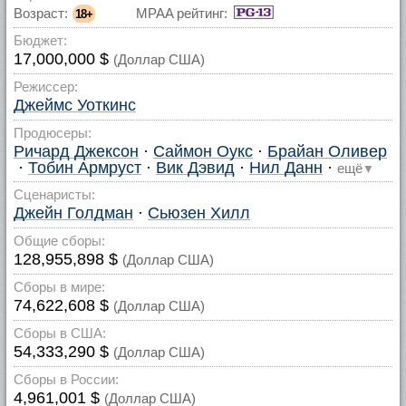
Возраст:
MPAA рейтинг:
18+
Бюджет:
17,000,000 $
(Доллар США)
Режиссер:
Джеймс Уоткинс
Продюсеры:
Ричард Джексон
·
Саймон Оукс
·
Брайан Оливер
·
Тобин Армруст
·
Вик Дэвид
·
Нил Данн
·
ещё
▼
Сценаристы:
Джейн Голдман
·
Сьюзен Хилл
Общие сборы:
128,955,898 $
(Доллар США)
Сборы в мире:
74,622,608 $
(Доллар США)
Сборы в США:
54,333,290 $
(Доллар США)
Сборы в России:
4,961,001 $
(Доллар США)