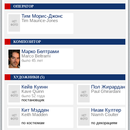
ОПЕРАТОР
Тим Морис-Джонс
Tim Maurice-Jones
КОМПОЗИТОР
Марко Белтрами
Marco Beltrami
было 45 лет
ХУДОЖНИКИ (5)
Кейв Куинн
Пол Жирардани
Kave Quinn
Paul Ghirardani
было 52 года
постановщик
Кит Мэдден
Ниам Култер
Keith Madden
Niamh Coulter
по костюмам
по декорациям