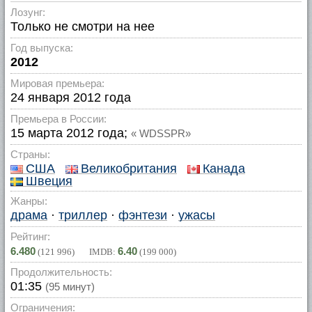
Лозунг:
Только не смотри на нее
Год выпуска:
2012
Мировая премьера:
24 января 2012 года
Премьера в России:
15 марта 2012 года;
« WDSSPR»
Страны:
США
Великобритания
Канада
Швеция
Жанры:
драма
·
триллер
·
фэнтези
·
ужасы
Рейтинг:
6.480
6.40
(
121 996
) IMDB:
(
199 000
)
Продолжительность:
01:35
(95 минут)
Ограничения: