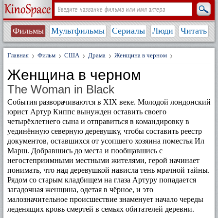
Фильмы
Мультфильмы
Сериалы
Люди
Читать
Главная
Фильм
США
Драма
Женщина в черном
Женщина в черном
The Woman in Black
События разворачиваются в XIX веке. Молодой лондонский
юрист Артур Киппс вынужден оставить своего
четырёхлетнего сына и отправиться в командировку в
уединённую северную деревушку, чтобы составить реестр
документов, оставшихся от усопшего хозяина поместья Ил
Марш. Добравшись до места и пообщавшись с
негостеприимными местными жителями, герой начинает
понимать, что над деревушкой нависла тень мрачной тайны.
Рядом со старым кладбищем на глаза Артуру попадается
загадочная женщина, одетая в чёрное, и это
малозначительное происшествие знаменует начало череды
леденящих кровь смертей в семьях обитателей деревни.