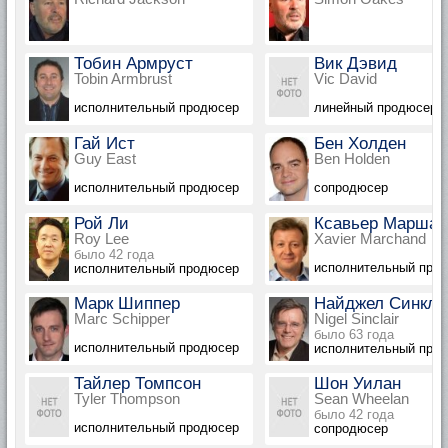
Тобин Армруст
Вик Дэвид
Tobin Armbrust
Vic David
исполнительный продюсер
линейный продюсер: 
Гай Ист
Бен Холден
Guy East
Ben Holden
исполнительный продюсер
сопродюсер
Рой Ли
Ксавьер Маршан
Roy Lee
Xavier Marchand
было 42 года
исполнительный про
исполнительный продюсер
Марк Шиппер
Найджел Синкле
Marc Schipper
Nigel Sinclair
было 63 года
исполнительный продюсер
исполнительный про
Тайлер Томпсон
Шон Уилан
Tyler Thompson
Sean Wheelan
было 42 года
исполнительный продюсер
сопродюсер