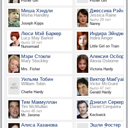
Fisher Girl
Fisher Girl
Миша Хэндли
Джессика Рэйн
Misha Handley
Jessica Raine
было 29 лет
Joseph Kipps
Nanny
Люси Мэй Баркер
Индира Эйнджер
Lucy May Barker
Indira Ainger
было 19 лет
Little Girl on Train
Nursemaid
Мэри Стокли
Алексия Осборн
Mary Stockley
Alexia Osborne
Mrs. Fisher
Victoria Hardy
Уильям Тобин
Виктор МакГуайр
William Tobin
Victor McGuire
было 47 лет
Charlie Hardy
Gerald Hardy
Тим Макмуллан
Дэниэл Серкера
Tim McMullan
Daniel Cerqueira
было 48 лет
Keckwick
Mr. Jerome
Алиса Хазанова
Эшли Фостер