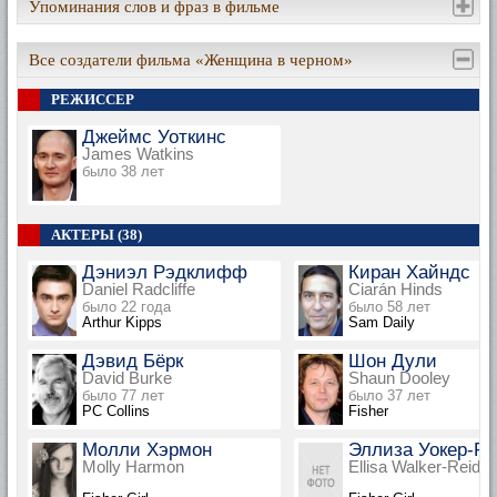
Упоминания слов и фраз в фильме
Все создатели фильма «Женщина в черном»
РЕЖИССЕР
Джеймс Уоткинс
James Watkins
было 38 лет
АКТЕРЫ (38)
Дэниэл Рэдклифф
Киран Хайндс
Daniel Radcliffe
Ciarán Hinds
было 22 года
было 58 лет
Arthur Kipps
Sam Daily
Дэвид Бёрк
Шон Дули
David Burke
Shaun Dooley
было 77 лет
было 37 лет
PC Collins
Fisher
Молли Хэрмон
Эллиза Уокер-Р
Molly Harmon
Ellisa Walker-Reid