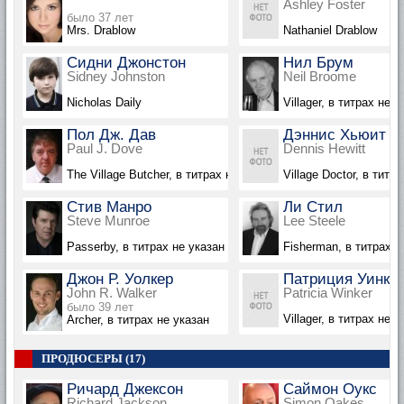
Ashley Foster
было 37 лет
Mrs. Drablow
Nathaniel Drablow
Сидни Джонстон
Нил Брум
Sidney Johnston
Neil Broome
Nicholas Daily
Villager, в титрах не у
Пол Дж. Дав
Дэннис Хьюит
Paul J. Dove
Dennis Hewitt
The Village Butcher, в титрах не указан
Village Doctor, в титр
Стив Манро
Ли Стил
Steve Munroe
Lee Steele
Passerby, в титрах не указан
Fisherman, в титрах н
Джон Р. Уолкер
Патриция Уинке
John R. Walker
Patricia Winker
было 39 лет
Villager, в титрах не 
Archer, в титрах не указан
ПРОДЮСЕРЫ (17)
Ричард Джексон
Саймон Оукс
Richard Jackson
Simon Oakes