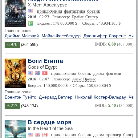
X-Men: Apocalypse
приключения
фантастика
боевик
2016
· 02:23 · Режиссер:
Брайан Сингер
Бюджет: 178,000,000 $ · Сборы: 543,934,105 $
Главные роли:
Джеймс Макэвой
Майкл Фассбендер
Дженнифер Лоуренс
Нико
IMDB:
6.80
(487 000)
6.970
(
264 598
)
Боги Египта
Gods of Egypt
приключения
боевик
драма
фэнтези
2016
· 02:07 · Режиссер:
Алекс Пройас
Бюджет: 140,000,000 $ · Сборы: 150,680,864 $
Главные роли:
Брентон Туэйтс
Джерард Батлер
Николай Костер-Вальдау
Чед
IMDB:
5.40
(134 000)
6.217
(
345 134
)
В сердце моря
In the Heart of the Sea
приключения
боевик
драма
триллер
биогра