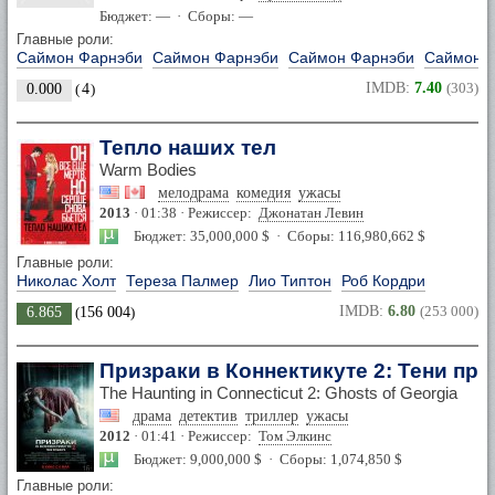
Бюджет: — · Сборы: —
Главные роли:
Саймон Фарнэби
Саймон Фарнэби
Саймон Фарнэби
Саймон 
IMDB:
7.40
(303)
0.000
(
4
)
Тепло наших тел
Warm Bodies
мелодрама
комедия
ужасы
2013
· 01:38 · Режиссер:
Джонатан Левин
Бюджет: 35,000,000 $ · Сборы: 116,980,662 $
Главные роли:
Николас Холт
Тереза Палмер
Лио Типтон
Роб Кордри
IMDB:
6.80
(253 000)
6.865
(
156 004
)
Призраки в Коннектикуте 2: Тени пр
The Haunting in Connecticut 2: Ghosts of Georgia
драма
детектив
триллер
ужасы
2012
· 01:41 · Режиссер:
Том Элкинс
Бюджет: 9,000,000 $ · Сборы: 1,074,850 $
Главные роли: