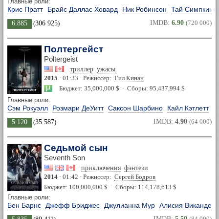
Главные роли:
Крис Пратт
Брайс Даллас Ховард
Ник Робинсон
Тай Симпкинс
IMDB:
6.90
(720 000)
6.885
(
306 925
)
Полтергейст
Poltergeist
триллер
ужасы
2015
· 01:33 · Режиссер:
Гил Кинан
Бюджет: 35,000,000 $ · Сборы: 95,437,994 $
Главные роли:
Сэм Рокуэлл
Розмари ДеУитт
Саксон Шарбино
Кайл Кэтлетт
IMDB:
4.90
(64 000)
5.120
(
35 587
)
Седьмой сын
Seventh Son
приключения
фэнтези
2014
· 01:42 · Режиссер:
Сергей Бодров
Бюджет: 100,000,000 $ · Сборы: 114,178,613 $
Главные роли:
Бен Барнс
Джефф Бриджес
Джулианна Мур
Алисия Викандер
IMDB:
5.50
(84 000)