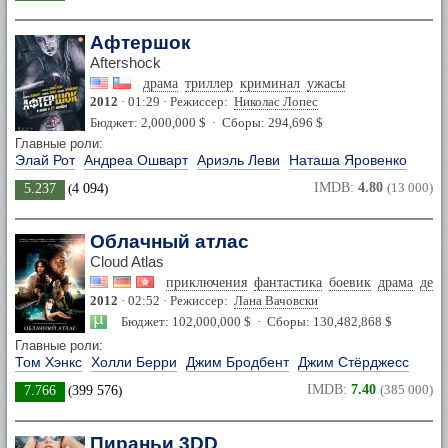
Афтершок
Aftershock
драма
триллер
криминал
ужасы
2012
· 01:29 · Режиссер:
Николас Лопес
Бюджет: 2,000,000 $ · Сборы: 294,696 $
Главные роли:
Элай Рот
Андреа Ошварт
Ариэль Леви
Наташа Яровенко
IMDB:
4.80
(13 000)
5.237
(
4 094
)
Облачный атлас
Cloud Atlas
приключения
фантастика
боевик
драма
дете
2012
· 02:52 · Режиссер:
Лана Вачовски
Бюджет: 102,000,000 $ · Сборы: 130,482,868 $
Главные роли:
Том Хэнкс
Холли Берри
Джим Бродбент
Джим Стёрджесс
IMDB:
7.40
(385 000)
7.766
(
399 576
)
Пираньи 3DD