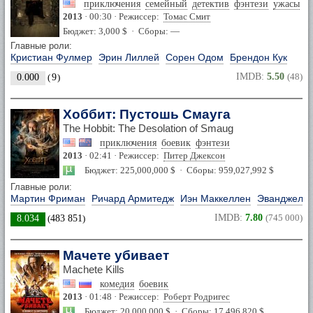
приключения
семейный
детектив
фэнтези
ужасы
2013
· 00:30 · Режиссер:
Томас Смит
Бюджет: 3,000 $ · Сборы: —
Главные роли:
Кристиан Фулмер
Эрин Лиллей
Сорен Одом
Брендон Кук
IMDB:
5.50
(48)
0.000
(
9
)
Хоббит: Пустошь Смауга
The Hobbit: The Desolation of Smaug
приключения
боевик
фэнтези
2013
· 02:41 · Режиссер:
Питер Джексон
Бюджет: 225,000,000 $ · Сборы: 959,027,992 $
Главные роли:
Мартин Фриман
Ричард Армитедж
Иэн Маккеллен
Эванджелин
IMDB:
7.80
(745 000)
8.034
(
483 851
)
Мачете убивает
Machete Kills
комедия
боевик
2013
· 01:48 · Режиссер:
Роберт Родригес
Бюджет: 20,000,000 $ · Сборы: 17,496,820 $