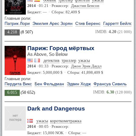
боевик
триллер
фэнтези
ужасы
2014
· 01:21 · Режиссер:
Джастин Бенсон
Бюджет: — · Сборы: 82,409 $
Главные роли:
Патрик Лори
Эмилия Арес Зорян
Стив Беренс
Гарретт Бейлс
IMDB:
4.20
(21 000)
4.218
(
8 507
)
Париж: Город мёртвых
As Above, So Below
детектив
триллер
ужасы
2014
· 01:33 · Режиссер:
Джон Эрик Даудл
Бюджет: 5,000,000 $ · Сборы: 41,898,409 $
Главные роли:
Пердита Викс
Бен Фельдман
Эдвин Ходж
Франсуа Сивиль
IMDB:
6.30
(128 000)
6.015
(
50 652
)
Dark and Dangerous
ужасы
короткометражка
2014
· 00:05 · Режиссер:
Бюджет: 15,000 NOK · Сборы: —