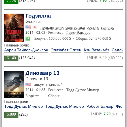
IMDB:
7.90
(781 000)
7.728
(
315 476
)
Годзилла
Godzilla
приключения
фантастика
боевик
триллер
2014
· 02:03 · Режиссер:
Гарет Эдвардс
Бюджет: 160,000,000 $ · Сборы: 524,976,069 $
Главные роли:
Аарон Тейлор-Джонсон
Элизабет Олсен
Кэн Ватанабэ
Салли Х
IMDB:
6.40
(460 000)
6.140
(
123 942
)
Динозавр 13
Dinosaur 13
документальный
2014
· 01:35 · Режиссер:
Тодд Дуглас Миллер
Бюджет: — · Сборы: —
Главные роли:
Тодд Дуглас Миллер
Тодд Дуглас Миллер
Роберт Баккер
Фили
IMDB:
7.20
(4 100)
6.809
(
293
)