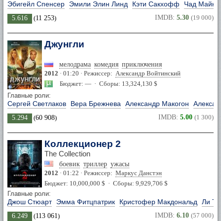
Эбигейл Спенсер
Эмили Элин Линд
Кэти Сакхофф
Чад Майкл
IMDB:
5.30
(19 000)
5.616
(
11 253
)
Джунгли
мелодрама
комедия
приключения
2012
· 01:20 · Режиссер:
Александр Войтинский
Бюджет: — · Сборы: 13,324,130 $
Главные роли:
Сергей Светлаков
Вера Брежнева
Александр Макогон
Алексан
IMDB:
5.00
(1 300)
5.294
(
60 908
)
Коллекционер 2
The Collection
боевик
триллер
ужасы
2012
· 01:22 · Режиссер:
Маркус Данстэн
Бюджет: 10,000,000 $ · Сборы: 9,929,706 $
Главные роли:
Джош Стюарт
Эмма Фитцпатрик
Кристофер Макдональд
Ли Те
IMDB:
6.10
(57 000)
6.249
(
113 061
)