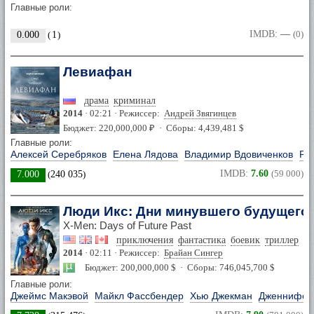
Главные роли:
IMDB:
—
(0)
0.000
(
1
)
Левиафан
драма
криминал
2014
· 02:21 · Режиссер:
Андрей Звягинцев
Бюджет: 220,000,000 ₽ · Сборы: 4,439,481 $
Главные роли:
Алексей Серебряков
Елена Лядова
Владимир Вдовиченков
Ро
IMDB:
7.60
(59 000)
7.000
(
240 035
)
Люди Икс: Дни минувшего будущего
X-Men: Days of Future Past
приключения
фантастика
боевик
триллер
фэ
2014
· 02:11 · Режиссер:
Брайан Сингер
Бюджет: 200,000,000 $ · Сборы: 746,045,700 $
Главные роли:
Джеймс Макэвой
Майкл Фассбендер
Хью Джекман
Дженнифер