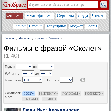
Фильмы
Мультфильмы
Сериалы
Люди
Читать
Жанры
Страны
Популярные
Бюджет
Сборы
Главная
Фильмы
Фразы: «Скелет»
Фильмы с фразой «Скелет»
(1-40)
Годы с
по
Рейтинг от
до
Голосов от
Возраст
Сортировк
ГОДУ
РЕЙТИНГУ
ГОЛОСАМ
БЮДЖЕТУ
а по:
СБОРАМ
ДЛИНЕ
Люди Икс: Апокалипсис