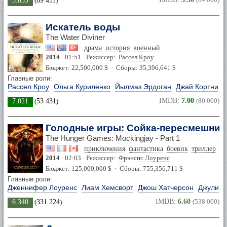
5.835
(
89 411
)
Искатель воды
The Water Diviner
драма
история
военный
2014
· 01:51 · Режиссер:
Рассел Кроу
Бюджет: 22,500,000 $ · Сборы: 35,396,641 $
Главные роли:
Рассел Кроу
Ольга Куриленко
Йылмаз Эрдоган
Джай Кортни
IMDB:
7.00
(80 000)
7.021
(
53 431
)
Голодные игры: Сойка-пересмешница
The Hunger Games: Mockingjay - Part 1
приключения
фантастика
боевик
триллер
2014
· 02:03 · Режиссер:
Фрэнсис Лоуренс
Бюджет: 125,000,000 $ · Сборы: 755,356,711 $
Главные роли:
Дженнифер Лоуренс
Лиам Хемсворт
Джош Хатчерсон
Джулиан
IMDB:
6.60
(538 000)
6.340
(
331 224
)