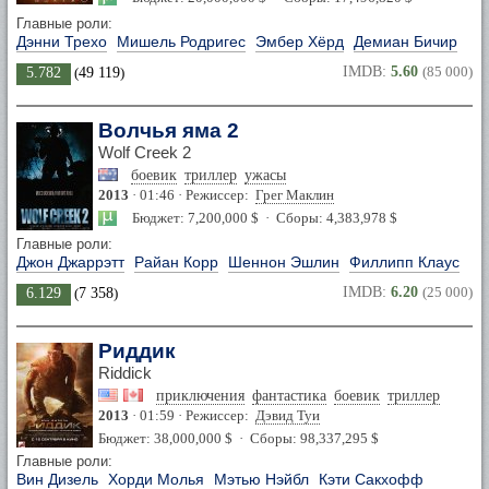
Главные роли:
Дэнни Трехо
Мишель Родригес
Эмбер Хёрд
Демиан Бичир
IMDB:
5.60
(85 000)
5.782
(
49 119
)
Волчья яма 2
Wolf Creek 2
боевик
триллер
ужасы
2013
· 01:46 · Режиссер:
Грег Маклин
Бюджет: 7,200,000 $ · Сборы: 4,383,978 $
Главные роли:
Джон Джаррэтт
Райан Корр
Шеннон Эшлин
Филлипп Клаус
IMDB:
6.20
(25 000)
6.129
(
7 358
)
Риддик
Riddick
приключения
фантастика
боевик
триллер
2013
· 01:59 · Режиссер:
Дэвид Туи
Бюджет: 38,000,000 $ · Сборы: 98,337,295 $
Главные роли:
Вин Дизель
Хорди Молья
Мэтью Нэйбл
Кэти Сакхофф