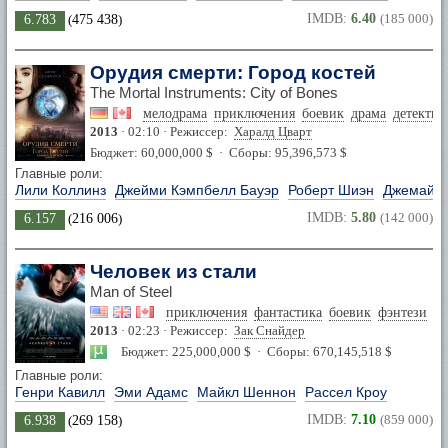
IMDB:
6.40
(185 000)
6.783
(
475 438
)
Орудия смерти: Город костей
The Mortal Instruments: City of Bones
мелодрама
приключения
боевик
драма
детектив
2013
· 02:10 · Режиссер:
Харалд Цварт
Бюджет: 60,000,000 $ · Сборы: 95,396,573 $
Главные роли:
Лили Коллинз
Джейми Кэмпбелл Бауэр
Роберт Шиэн
Джемайма
IMDB:
5.80
(142 000)
6.157
(
216 006
)
Человек из стали
Man of Steel
приключения
фантастика
боевик
фэнтези
2013
· 02:23 · Режиссер:
Зак Снайдер
Бюджет: 225,000,000 $ · Сборы: 670,145,518 $
Главные роли:
Генри Кавилл
Эми Адамс
Майкл Шеннон
Рассел Кроу
IMDB:
7.10
(859 000)
6.938
(
269 158
)