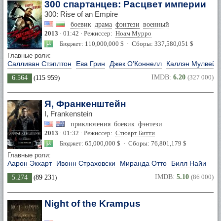
300 спартанцев: Расцвет империи
300: Rise of an Empire
боевик
драма
фэнтези
военный
2013
· 01:42 · Режиссер:
Ноам Мурро
Бюджет: 110,000,000 $ · Сборы: 337,580,051 $
Главные роли:
Салливан Стэплтон
Ева Грин
Джек О’Коннелл
Каллэн Мулвей
IMDB:
6.20
(327 000)
6.564
(
115 959
)
Я, Франкенштейн
I, Frankenstein
приключения
боевик
фэнтези
2013
· 01:32 · Режиссер:
Стюарт Битти
Бюджет: 65,000,000 $ · Сборы: 76,801,179 $
Главные роли:
Аарон Экхарт
Ивонн Страховски
Миранда Отто
Билл Найи
IMDB:
5.10
(86 000)
5.274
(
89 231
)
Night of the Krampus