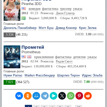
Piranha 3DD
комедия
фантастика
триллер
ужасы
2012
· 01:23 · Режиссер:
Джон Гулагер
Бюджет: 5,000,000 $ · Сборы: 8,493,728 $
Главные роли:
Даниэль Панабэйкер
Мэтт Буш
Дэвид Кокнер
Крис Зилка
IMDB:
3.80
(48 000)
3.334
(
46 211
)
Прометей
Prometheus
приключения
фантастика
детектив
ужасы
2012
· 02:04 · Режиссер:
Ридли Скотт
Бюджет: 130,000,000 $ · Сборы: 403,354,469 $
Главные роли:
Нуми Рапас
Майкл Фассбендер
Шарлиз Терон
Идрис Эльба
IMDB:
7.00
(690 000)
7.021
(
364 527
)