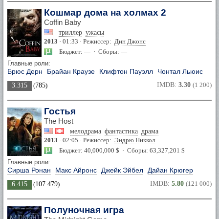
Кошмар дома на холмах 2
Coffin Baby
триллер
ужасы
2013
· 01:33 · Режиссер:
Дин Джонс
Бюджет: — · Сборы: —
Главные роли:
Брюс Дерн
Брайан Краузе
Клифтон Пауэлл
Чонтал Льюис
IMDB:
3.30
(1 200)
3.315
(
785
)
Гостья
The Host
мелодрама
фантастика
драма
2013
· 02:05 · Режиссер:
Эндрю Никкол
Бюджет: 40,000,000 $ · Сборы: 63,327,201 $
Главные роли:
Сирша Ронан
Макс Айронс
Джейк Эйбел
Дайан Крюгер
IMDB:
5.80
(121 000)
6.415
(
107 479
)
Полуночная игра