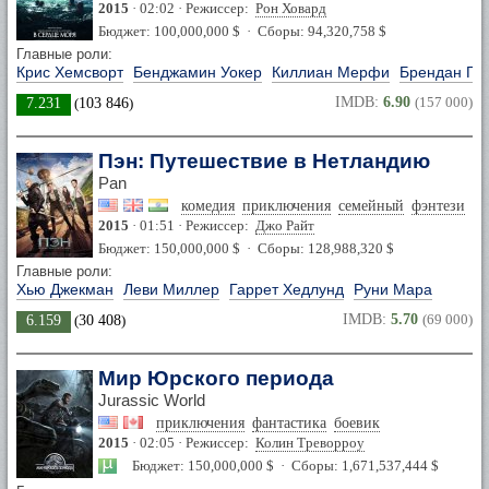
2015
· 02:02 · Режиссер:
Рон Ховард
Бюджет: 100,000,000 $ · Сборы: 94,320,758 $
Главные роли:
Крис Хемсворт
Бенджамин Уокер
Киллиан Мерфи
Брендан Гл
IMDB:
6.90
(157 000)
7.231
(
103 846
)
Пэн: Путешествие в Нетландию
Pan
комедия
приключения
семейный
фэнтези
2015
· 01:51 · Режиссер:
Джо Райт
Бюджет: 150,000,000 $ · Сборы: 128,988,320 $
Главные роли:
Хью Джекман
Леви Миллер
Гаррет Хедлунд
Руни Мара
IMDB:
5.70
(69 000)
6.159
(
30 408
)
Мир Юрского периода
Jurassic World
приключения
фантастика
боевик
2015
· 02:05 · Режиссер:
Колин Треворроу
Бюджет: 150,000,000 $ · Сборы: 1,671,537,444 $