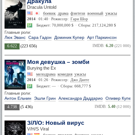
Дракула
Dracula Untold
боевик
драма
фэнтези
военный
ужасы
2014
· 01:40 · Режиссер:
Гари Шор
Бюджет: 70,000,000 $ · Сборы: 217,124,280 $
Главные роли:
Люк Эванс
Сара Гадон
Доминик Купер
Арт Паркинсон
IMDB:
6.20
(221 000)
6.622
(
223 656
)
Моя девушка – зомби
Burying the Ex
мелодрама
комедия
ужасы
2014
· 01:26 · Режиссер:
Джо Данте
Бюджет: — · Сборы: 668,777 $
Главные роли:
Антон Ельчин
Эшли Грин
Александра Даддарио
Оливер Купер
IMDB:
5.40
(12 000)
4.738
(
5 436
)
З/Л/О: Новый вирус
V/H/S Viral