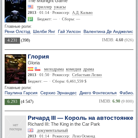
The Midnight Game
триллер
ужасы
2013
· 01:14 · Режиссер:
А.Д. Кальво
Бюджет: — · Сборы: —
Главные роли:
Рени Олстэд
Шелби Янг
Гай Уилсон
Валентина Де Анджелис
IMDB:
4.60
(926)
4.231
(
398
)
Глория
Gloria
мелодрама
комедия
драма
2013
· 01:50 · Режиссер:
Себастьян Лелио
Бюджет: — · Сборы: 6,461,559 $
Главные роли:
Паулина Гарсия
Серхио Эрнандес
Диего Фонтесилья
Фабиола
IMDB:
6.90
(9 800)
6.293
(
4 547
)
Ричард III — Король на автостоянке
Richard III: The King in the Car Park
документальный
2013
· 01:14 · Режиссер:
Луиз Осмонд