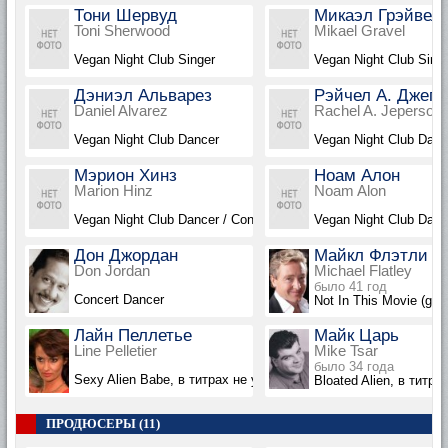
Тони Шервуд
Микаэл Грэйвел
Toni Sherwood
Mikael Gravel
Vegan Night Club Singer
Vegan Night Club Sing
Дэниэл Альварез
Рэйчел А. Джепе
Daniel Alvarez
Rachel A. Jeperson
Vegan Night Club Dancer
Vegan Night Club Danc
Мэрион Хинз
Ноам Алон
Marion Hinz
Noam Alon
Vegan Night Club Dancer / Concert Dancer
Vegan Night Club Danc
Дон Джордан
Майкл Флэтли
Don Jordan
Michael Flatley
было 41 год
Concert Dancer
Not In This Movie (gag 
Лайн Пеллетье
Майк Царь
Line Pelletier
Mike Tsar
было 34 года
Sexy Alien Babe, в титрах не указана
Bloated Alien, в титра
ПРОДЮСЕРЫ (11)