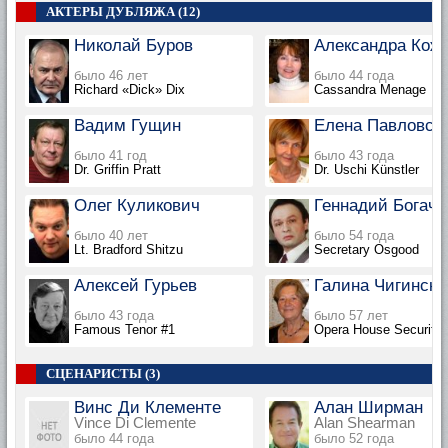
АКТЕРЫ ДУБЛЯЖА (12)
Николай Буров
Александра Кож
было 46 лет
было 44 года
Richard «Dick» Dix
Cassandra Menage
Вадим Гущин
Елена Павловск
было 41 год
было 43 года
Dr. Griffin Pratt
Dr. Uschi Künstler
Олег Куликович
Геннадий Богачё
было 40 лет
было 54 года
Lt. Bradford Shitzu
Secretary Osgood
Алексей Гурьев
Галина Чигинска
было 43 года
было 57 лет
Famous Tenor #1
Opera House Security
СЦЕНАРИСТЫ (3)
Винс Ди Клементе
Алан Ширман
Vince Di Clemente
Alan Shearman
было 44 года
было 52 года