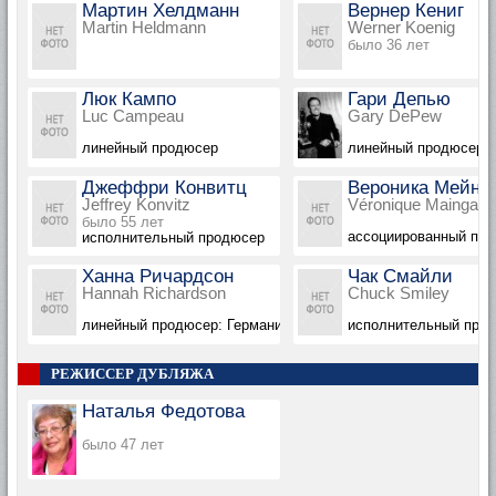
Мартин Хелдманн
Вернер Кениг
Martin Heldmann
Werner Koenig
было 36 лет
Люк Кампо
Гари Депью
Luc Campeau
Gary DePew
линейный продюсер
линейный продюсер
Джеффри Конвитц
Вероника Мейнг
Jeffrey Konvitz
Véronique Maingard
было 55 лет
ассоциированный пр
исполнительный продюсер
Ханна Ричардсон
Чак Смайли
Hannah Richardson
Chuck Smiley
линейный продюсер: Германия
исполнительный про
РЕЖИССЕР ДУБЛЯЖА
Наталья Федотова
было 47 лет