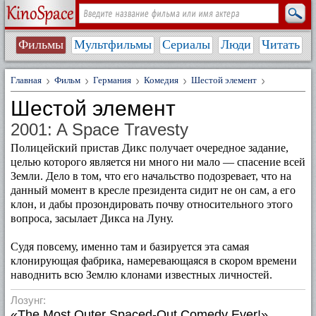
Фильмы
Мультфильмы
Сериалы
Люди
Читать
Главная
Фильм
Германия
Комедия
Шестой элемент
Шестой элемент
2001: A Space Travesty
Полицейский пристав Дикс получает очередное задание,
целью которого является ни много ни мало — спасение всей
Земли. Дело в том, что его начальство подозревает, что на
данный момент в кресле президента сидит не он сам, а его
клон, и дабы прозондировать почву относительного этого
вопроса, засылает Дикса на Луну.
Судя повсему, именно там и базируется эта самая
клонирующая фабрика, намеревающаяся в скором времени
наводнить всю Землю клонами известных личностей.
Лозунг:
«The Most Outer Spaced-Out Comedy Ever!»