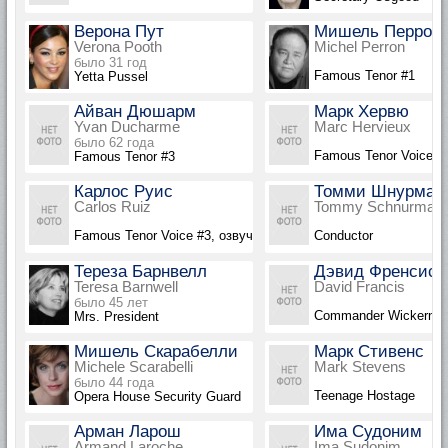
Верона Пут
Мишель Перрон
Verona Pooth
Michel Perron
было 31 год
Famous Tenor #1
Yetta Pussel
Айван Дюшарм
Марк Хервю
Yvan Ducharme
Marc Hervieux
было 62 года
Famous Tenor Voice #
Famous Tenor #3
Карлос Руис
Томми Шнурмах
Carlos Ruiz
Tommy Schnurmach
Famous Tenor Voice #3, озвучка
Conductor
Тереза Барнвелл
Дэвид Френсис
Teresa Barnwell
David Francis
было 45 лет
Commander Wickernut
Mrs. President
Мишель Скарабелли
Марк Стивенс
Michele Scarabelli
Mark Stevens
было 44 года
Teenage Hostage
Opera House Security Guard
Арман Ларош
Има Судоним
Armand Laroche
Ima Sudonim