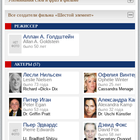
Упоминания слов и фраз в фильме
Все создатели фильма «Шестой элемент»
РЕЖИССЕР
Аллан А. Голдштейн
Allan A. Goldstein
было 50 лет
АКТЕРЫ (57)
Лесли Нильсен
Офелия Винтер
Leslie Nielsen
Ophélie Winter
было 73 года
было 25 лет
Richard «Dick» Dix
Cassandra Menage
Питер Иган
Александра Кам
Peter Egan
Alexandra Kamp
было 53 года
было 32 года
Dr. Griffin Pratt
Dr. Uschi Künstler
Пьер Эдвардс
Дэвид Фокс
Pierre Edwards
David Fox
было 58 лет
Lt. Bradford Shitzu
Secretary Osgood