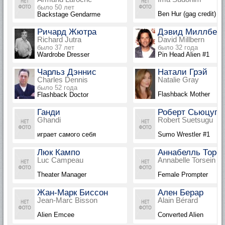
было 50 лет
Ben Hur (gag credit)
Backstage Gendarme
Ричард Жютра
Дэвид Миллбер
Richard Jutra
David Millbern
было 37 лет
было 32 года
Wardrobe Dresser
Pin Head Alien #1
Чарльз Дэннис
Натали Грэй
Charles Dennis
Natalie Gray
было 52 года
Flashback Mother
Flashback Doctor
Ганди
Роберт Сьюцугу
Ghandi
Robert Suetsugu
играет самого себя
Sumo Wrestler #1
Люк Кампо
Аннабелль Торс
Luc Campeau
Annabelle Torsein
Theater Manager
Female Prompter
Жан-Марк Биссон
Ален Берар
Jean-Marc Bisson
Alain Bérard
Alien Emcee
Converted Alien