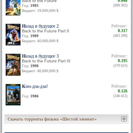
Back to the Future
8.648
Год:
1985
(699 302)
Бюджет: 19,000,000 $
Назад в будущее 2
Рейтинг:
Back to the Future Part II
8.317
Год:
1989
(465 299)
Бюджет: 40,000,000 $
Назад в будущее 3
Рейтинг:
Back to the Future Part III
8.195
Год:
1990
(379 623)
Бюджет: 40,000,000 $
Кин-дза-дза!
Рейтинг:
8.126
Год:
1986
(346 412)
Скачать торренты фильма «Шестой элемент»