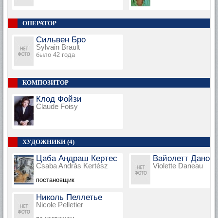
ОПЕРАТОР
Сильвен Бро
Sylvain Brault
было 42 года
КОМПОЗИТОР
Клод Фойзи
Claude Foisy
ХУДОЖНИКИ (4)
Цаба Андраш Кертес
Вайолетт Дано
Csaba András Kertész
Violette Daneau
постановщик
Николь Пеллетье
Nicole Pelletier