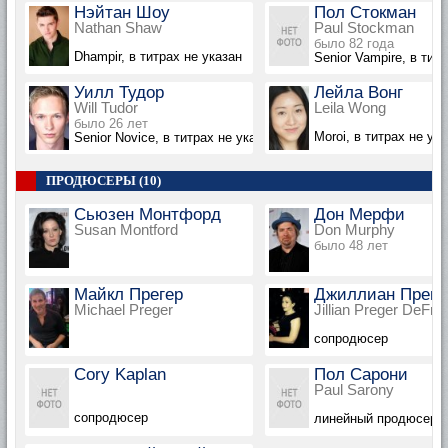
Нэйтан Шоу
Пол Стокман
Nathan Shaw
Paul Stockman
было 82 года
Dhampir, в титрах не указан
Senior Vampire, в тит
Уилл Тудор
Лейла Вонг
Will Tudor
Leila Wong
было 26 лет
Moroi, в титрах не ук
Senior Novice, в титрах не указан
ПРОДЮСЕРЫ (10)
Сьюзен Монтфорд
Дон Мерфи
Susan Montford
Don Murphy
было 48 лет
Майкл Прегер
Джиллиан Преге
Michael Preger
Jillian Preger DeFre
сопродюсер
Cory Kaplan
Пол Сарони
Paul Sarony
сопродюсер
линейный продюсер