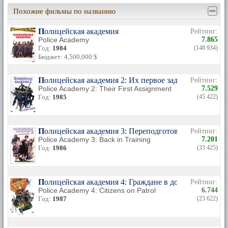
Похожие фильмы по названию
Полицейская академия
Рейтинг:
Police Academy
7.865
Год:
1984
(148 934)
Бюджет: 4,500,000 $
Полицейская академия 2: Их первое задание
Рейтинг:
Police Academy 2: Their First Assignment
7.529
Год:
1985
(45 422)
Полицейская академия 3: Переподготовка
Рейтинг:
Police Academy 3: Back in Training
7.201
Год:
1986
(33 425)
Полицейская академия 4: Граждане в дозоре
Рейтинг:
Police Academy 4: Citizens on Patrol
6.744
Год:
1987
(23 622)