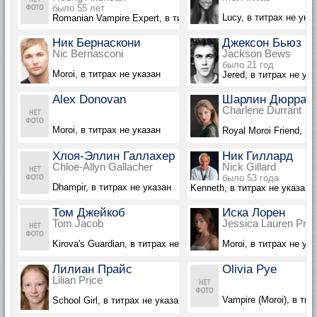
было 55 лет
Lucy, в титрах не ука
Romanian Vampire Expert, в титрах не указан
Ник Бернаскони
Джексон Бьюз
Nic Bernasconi
Jackson Bews
было 21 год
Moroi, в титрах не указан
Jered, в титрах не ук
Alex Donovan
Шарлин Дюрран
Charlene Durrant
Moroi, в титрах не указан
Royal Moroi Friend, в 
Хлоя-Эллин Галлахер
Ник Гиллард
Chloe-Allyn Gallacher
Nick Gillard
было 53 года
Dhampir, в титрах не указан
Kenneth, в титрах не указан
Том Джейкоб
Иска Лорен
Tom Jacob
Jessica Lauren Prat
Kirova's Guardian, в титрах не указан
Moroi, в титрах не ук
Лилиан Прайс
Olivia Pye
Lilian Price
Vampire (Moroi), в тит
School Girl, в титрах не указана