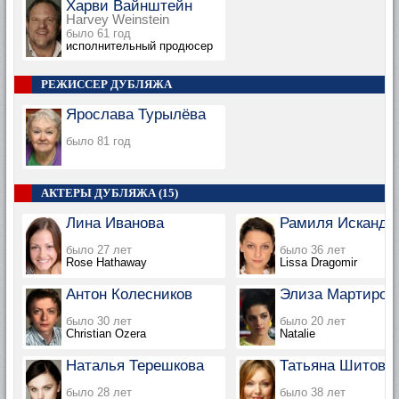
Харви Вайнштейн
Harvey Weinstein
было 61 год
исполнительный продюсер
РЕЖИССЕР ДУБЛЯЖА
Ярослава Турылёва
было 81 год
АКТЕРЫ ДУБЛЯЖА (15)
Лина Иванова
Рамиля Исканде
было 27 лет
было 36 лет
Rose Hathaway
Lissa Dragomir
Антон Колесников
Элиза Мартирос
было 30 лет
было 20 лет
Christian Ozera
Natalie
Наталья Терешкова
Татьяна Шитова
было 28 лет
было 38 лет