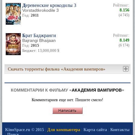
Деревенские крокодилы 3
Рейтинг:
Vorstadtkrokodile 3
8.156
Год:
2011
(4 745)
Брат Баджранги
Рейтинг:
Bajrangi Bhaijaan
8.149
Год:
2015
(6 174)
Бюджет: 13,000,000 $
Скачать торренты фильма «Академия вампиров»
КОММЕНТАРИИ К ФИЛЬМУ «
АКАДЕМИЯ ВАМПИРОВ
»
Комментариев еще нет. Пишите смело!
KinoSpace.ru © 2015
|
Для компьютера
|
Карта сайта
|
Контакты
|
Поиск