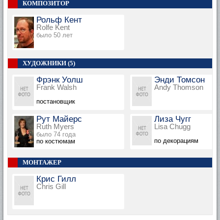
КОМПОЗИТОР
Рольф Кент
Rolfe Kent
было 50 лет
ХУДОЖНИКИ (5)
Фрэнк Уолш
Энди Томсон
Frank Walsh
Andy Thomson
постановщик
Рут Майерс
Лиза Чугг
Ruth Myers
Lisa Chugg
было 74 года
по декорациям
по костюмам
МОНТАЖЕР
Крис Гилл
Chris Gill