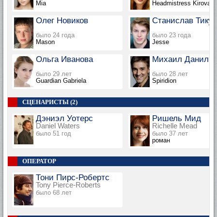
Mia
Headmistress Kirova
Олег Новиков
Станислав Тику
было 24 года
было 23 года
Mason
Jesse
Ольга Иванова
Михаил Данилю
было 29 лет
было 28 лет
Guardian Gabriela
Spiridion
СЦЕНАРИСТЫ (2)
Дэниэл Уотерс
Ришель Мид
Daniel Waters
Richelle Mead
было 51 год
было 37 лет
роман
ОПЕРАТОР
Тони Пирс-Робертс
Tony Pierce-Roberts
было 68 лет