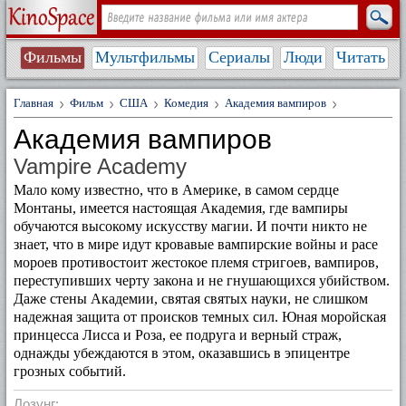
Фильмы
Мультфильмы
Сериалы
Люди
Читать
Главная
Фильм
США
Комедия
Академия вампиров
Академия вампиров
Vampire Academy
Мало кому известно, что в Америке, в самом сердце
Монтаны, имеется настоящая Академия, где вампиры
обучаются высокому искусству магии. И почти никто не
знает, что в мире идут кровавые вампирские войны и расе
мороев противостоит жестокое племя стригоев, вампиров,
переступивших черту закона и не гнушающихся убийством.
Даже стены Академии, святая святых науки, не слишком
надежная защита от происков темных сил. Юная моройская
принцесса Лисса и Роза, ее подруга и верный страж,
однажды убеждаются в этом, оказавшись в эпицентре
грозных событий.
Лозунг: