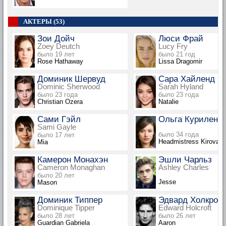
АКТЕРЫ (53)
Зои Дойч
Люси Фрай
Zoey Deutch
Lucy Fry
было 19 лет
было 21 год
Rose Hathaway
Lissa Dragomir
Доминик Шервуд
Сара Хайленд
Dominic Sherwood
Sarah Hyland
было 23 года
было 23 года
Christian Ozera
Natalie
Сами Гэйл
Ольга Куриленко
Sami Gayle
было 34 года
было 17 лет
Headmistress Kirova
Mia
Камерон Монахэн
Эшли Чарльз
Cameron Monaghan
Ashley Charles
было 20 лет
Jesse
Mason
Доминик Типпер
Эдвард Холкроф
Dominique Tipper
Edward Holcroft
было 28 лет
было 26 лет
Guardian Gabriela
Aaron