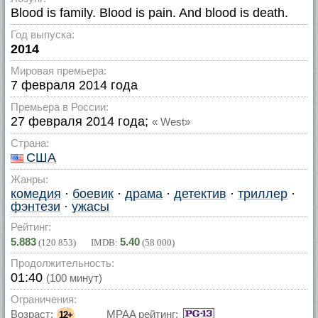
Blood is family. Blood is pain. And blood is death.
Год выпуска:
2014
Мировая премьера:
7 февраля 2014 года
Премьера в России:
27 февраля 2014 года;
« West»
Страна:
США
Жанры:
комедия
·
боевик
·
драма
·
детектив
·
триллер
·
фэнтези
·
ужасы
Рейтинг:
5.883
5.40
(
120 853
) IMDB:
(
58 000
)
Продолжительность:
01:40
(100 минут)
Ограничения:
Возраст:
MPAA рейтинг:
12+