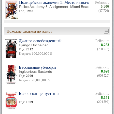
Полицейская академия 5: Место назначения – Майам
Рейтинг:
Police Academy 5: Assignment: Miami Beach
6.306
Год:
1988
(17 720)
Похожие фильмы по жанру
Джанго освобожденный
Рейтинг:
Django Unchained
8.253
Год:
2012
(790 575)
Бюджет: 100,000,000 $
Бесславные ублюдки
Рейтинг:
Inglourious Basterds
8.028
Год:
2009
(696 520)
Бюджет: 70,000,000 $
Белое солнце пустыни
Рейтинг:
8.171
Год:
1969
(294 592)