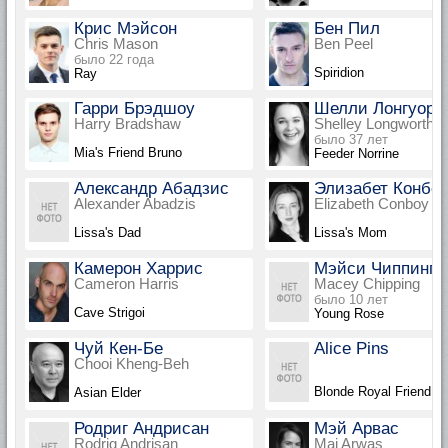
Крис Мэйсон
Бен Пил
Chris Mason
Ben Peel
было 22 года
Spiridion
Ray
Гарри Брэдшоу
Шелли Лонгуорт
Harry Bradshaw
Shelley Longworth
было 37 лет
Mia's Friend Bruno
Feeder Norrine
Александр Абадзис
Элизабет Конбо
Alexander Abadzis
Elizabeth Conboy
Lissa's Dad
Lissa's Mom
Камерон Харрис
Мэйси Чиппинг
Cameron Harris
Macey Chipping
было 10 лет
Cave Strigoi
Young Rose
Чуй Кен-Бе
Alice Pins
Chooi Kheng-Beh
Blonde Royal Friend
Asian Elder
Родриг Андрисан
Мэй Арвас
Rodrig Andrisan
Mai Arwas