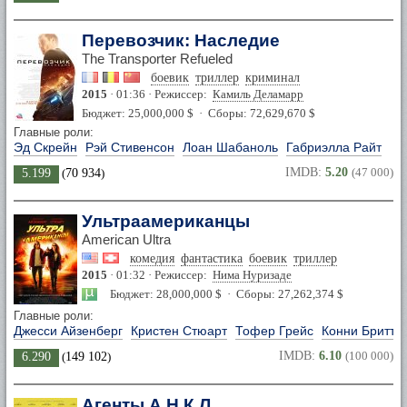
Перевозчик: Наследие
The Transporter Refueled
боевик
триллер
криминал
2015
· 01:36 · Режиссер:
Камиль Деламарр
Бюджет: 25,000,000 $ · Сборы: 72,629,670 $
Главные роли:
Эд Скрейн
Рэй Стивенсон
Лоан Шабаноль
Габриэлла Райт
IMDB:
5.20
(47 000)
5.199
(
70 934
)
Ультраамериканцы
American Ultra
комедия
фантастика
боевик
триллер
2015
· 01:32 · Режиссер:
Нима Нуризаде
Бюджет: 28,000,000 $ · Сборы: 27,262,374 $
Главные роли:
Джесси Айзенберг
Кристен Стюарт
Тофер Грейс
Конни Бритто
IMDB:
6.10
(100 000)
6.290
(
149 102
)
Агенты А.Н.К.Л.