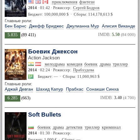
приключения
фэнтези
2014
· 01:42 · Режиссер:
Сергей Бодров
Бюджет: 100,000,000 $ · Сборы: 114,178,613 $
Главные роли:
Бен Барнс
Джефф Бриджес
Джулианна Мур
Алисия Викандер
IMDB:
5.50
(84 000)
5.835
(
89 411
)
Боевик Джексон
Action Jackson
мелодрама
комедия
боевик
драма
триллер
2014
· 02:24 · Режиссер:
Прабхудева
Бюджет: — · Сборы: 11,060,963 $
Главные роли:
Аджай Девган
Шахид Капур
Прабхас
Сонакши Синха
IMDB:
3.40
(4 700)
6.285
(
663
)
Soft Bullets
боевик
драма
детектив
триллер
криминал
2014
· 01:30 · Режиссер:
Бюджет: 1,000 € · Сборы: —