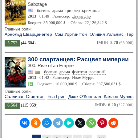
Sabotage
боевик
драма
триллер
криминал
2013
· 01:49 · Режиссер:
Дэвид Эйр
Бюджет: 35,000,000 $ · Сборы: 22,126,842 $
Главные роли:
Арнольд Шварценеггер
Сэм Уортингтон
Оливия Уильямс
Терр
IMDB:
5.70
(68 000)
5.752
(
44 604
)
300 спартанцев: Расцвет империи
300: Rise of an Empire
боевик
драма
фэнтези
военный
2013
· 01:42 · Режиссер:
Ноам Мурро
Бюджет: 110,000,000 $ · Сборы: 337,580,051 $
Главные роли:
Салливан Стэплтон
Ева Грин
Джек О’Коннелл
Каллэн Мулвей
IMDB:
6.20
(327 000)
6.564
(
115 959
)