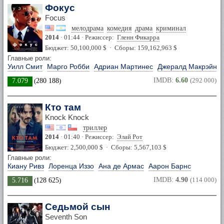
Фокус
Focus
мелодрама
комедия
драма
криминал
2014
· 01:44 · Режиссер:
Гленн Фикарра
Бюджет: 50,100,000 $ · Сборы: 159,162,963 $
Главные роли:
Уилл Смит
Марго Робби
Адриан Мартинес
Джералд Макрэйни
IMDB:
6.60
(292 000)
7.079
(
280 188
)
Кто там
Knock Knock
триллер
2014
· 01:40 · Режиссер:
Элай Рот
Бюджет: 2,500,000 $ · Сборы: 5,567,103 $
Главные роли:
Киану Ривз
Лоренца Иззо
Ана де Армас
Аарон Барнс
IMDB:
4.90
(114 000)
5.716
(
128 625
)
Седьмой сын
Seventh Son