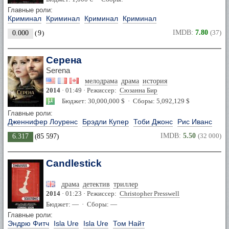
Главные роли:
Криминал
Криминал
Криминал
Криминал
IMDB:
7.80
(37)
0.000
(
9
)
Серена
Serena
мелодрама
драма
история
2014
· 01:49 · Режиссер:
Сюзанна Бир
Бюджет: 30,000,000 $ · Сборы: 5,092,129 $
Главные роли:
Дженнифер Лоуренс
Брэдли Купер
Тоби Джонс
Рис Иванс
IMDB:
5.50
(32 000)
6.317
(
85 597
)
Candlestick
драма
детектив
триллер
2014
· 01:23 · Режиссер:
Christopher Presswell
Бюджет: — · Сборы: —
Главные роли:
Эндрю Фитч
Isla Ure
Isla Ure
Том Найт