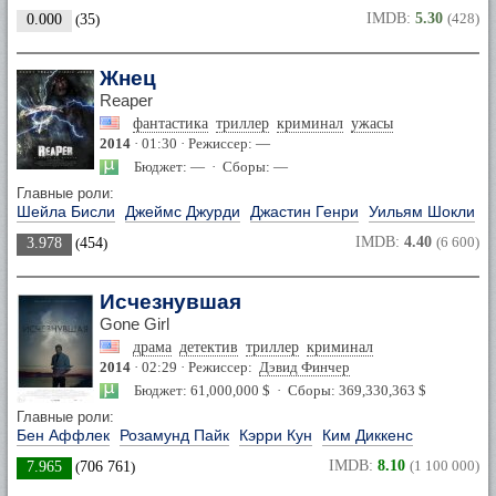
IMDB:
5.30
(428)
0.000
(
35
)
Жнец
Reaper
фантастика
триллер
криминал
ужасы
2014
· 01:30 · Режиссер: —
Бюджет: — · Сборы: —
Главные роли:
Шейла Бисли
Джеймс Джурди
Джастин Генри
Уильям Шокли
IMDB:
4.40
(6 600)
3.978
(
454
)
Исчезнувшая
Gone Girl
драма
детектив
триллер
криминал
2014
· 02:29 · Режиссер:
Дэвид Финчер
Бюджет: 61,000,000 $ · Сборы: 369,330,363 $
Главные роли:
Бен Аффлек
Розамунд Пайк
Кэрри Кун
Ким Диккенс
IMDB:
8.10
(1 100 000)
7.965
(
706 761
)