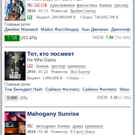
приключения
фантастика
боевик
триллер
фэ
2014
· 02:11 · Режиссер:
Брайан Сингер
Бюджет: 200,000,000 $ · Сборы: 746,045,700 $
Главные роли:
Джеймс Макэвой
Майкл Фассбендер
Хью Джекман
Дженнифер
IMDB:
7.90
(781 000)
7.728
(
315 476
)
Тот, кто посмеет
He Who Dares
боевик
триллер
криминал
2014
· 01:22 · Режиссер:
Пол Тантер
Бюджет: 1,000,000 $ · Сборы: —
Главные роли:
Том Бенедикт Найт
Саймон Филлипс
Саймон Филлипс
Ивэн Р
IMDB:
3.10
(1 200)
0.000
(
51
)
Mahogany Sunrise
мелодрама
боевик
драма
криминал
2014
· 01:40 · Режиссер:
Р. Скотт Леиск