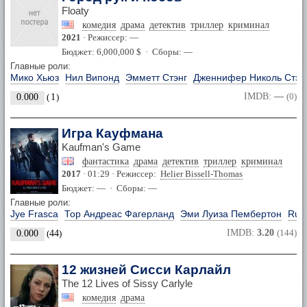
Floaty
комедия
драма
детектив
триллер
криминал
2021
· Режиссер: —
Бюджет: 6,000,000 $ · Сборы: —
Главные роли:
Мико Хьюз
Нил Випонд
Эмметт Стэнг
Дженнифер Николь Стэн
IMDB:
—
(0)
0.000
(
1
)
Игра Кауфмана
Kaufman's Game
фантастика
драма
детектив
триллер
криминал
2017
· 01:29 · Режиссер:
Helier Bissell-Thomas
Бюджет: — · Сборы: —
Главные роли:
Jye Frasca
Тор Андреас Фагерланд
Эми Луиза Пембертон
Rup
IMDB:
3.20
(144)
0.000
(
44
)
12 жизней Сисси Карлайл
The 12 Lives of Sissy Carlyle
комедия
драма