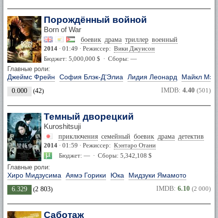
Порождённый войной
Born of War
боевик
драма
триллер
военный
2014
· 01:49 · Режиссер:
Вики Джуисон
Бюджет: 5,000,000 $ · Сборы: —
Главные роли:
Джеймс Фрейн
София Блэк-Д’Элиа
Лидия Леонард
Майкл Мэл
IMDB:
4.40
(501)
0.000
(
42
)
Темный дворецкий
Kuroshitsuji
приключения
семейный
боевик
драма
детектив
2014
· 01:59 · Режиссер:
Кэнтаро Отани
Бюджет: — · Сборы: 5,342,108 $
Главные роли:
Хиро Мидзусима
Аямэ Горики
Юка
Мидзуки Ямамото
IMDB:
6.10
(2 000)
6.329
(
2 803
)
Саботаж