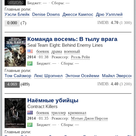
Бюджет: — · Сборы: —
Главные роли:
Уэсли Блейк
Denise Downs
Джесси Кампос
Дрю Уэлплей
IMDB:
4.70
(1 300)
0.000
(
7
)
Команда восемь: В тылу врага
Seal Team Eight: Behind Enemy Lines
боевик
драма
военный
2014
· 01:38 · Режиссер:
Роэль Рейн
Бюджет: — · Сборы: —
Главные роли:
Том Сайзмор
Лекс Шрэпнел
Энтони Осейеми
Майкл Эверсон
IMDB:
4.40
(3 200)
4.069
(
489
)
Наёмные убийцы
Contract Killers
боевик
триллер
криминал
2014
· 01:35 · Режиссер:
Мэтью Джон Пирсон
Бюджет: — · Сборы: —
Главные роли: