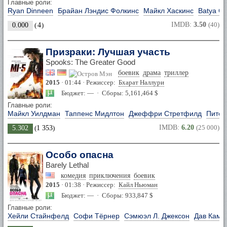
Главные роли:
Ryan Dinneen
Брайан Лэндис Фолкинс
Майкл Хаскинс
Batya Cr
IMDB:
3.50
(40)
0.000
(
4
)
Призраки: Лучшая участь
Spooks: The Greater Good
боевик
драма
триллер
2015
· 01:44 · Режиссер:
Бхарат Наллури
Бюджет: — · Сборы: 5,161,464 $
Главные роли:
Майкл Уилдман
Таппенс Мидлтон
Джеффри Стретфилд
Питер
IMDB:
6.20
(25 000)
5.302
(
1 353
)
Особо опасна
Barely Lethal
комедия
приключения
боевик
2015
· 01:38 · Режиссер:
Кайл Ньюман
Бюджет: — · Сборы: 933,847 $
Главные роли:
Хейли Стайнфелд
Софи Тёрнер
Сэмюэл Л. Джексон
Дав Каме