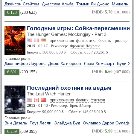
Джейсон Стэйтем
Джессика Альба
Томми Ли Джонс
Мишель Й
IMDB:
5.70
(101 000)
6.123
(
283 623
)
Голодные игры: Сойка-пересмешница.
The Hunger Games: Mockingjay - Part 2
приключения
фантастика
боевик
триллер
в
2015
· 02:17 · Режиссер:
Фрэнсис Лоуренс
Бюджет: 160,000,000 $ · Сборы: 653,428,261 $
Главные роли:
Дженнифер Лоуренс
Джош Хатчерсон
Лиам Хемсворт
Вуди Ха
IMDB:
6.60
(407 000)
6.601
(
200 155
)
Последний охотник на ведьм
The Last Witch Hunter
приключения
боевик
фэнтези
2015
· 01:46 · Режиссер:
Брек Эйснер
Бюджет: 90,000,000 $ · Сборы: 146,936,910 $
Главные роли:
Вин Дизель
Роуз Лесли
Элайджа Вуд
Оулавюр Дарри Оулафсс
IMDB:
5.90
(116 000)
6.259
(
389 395
)