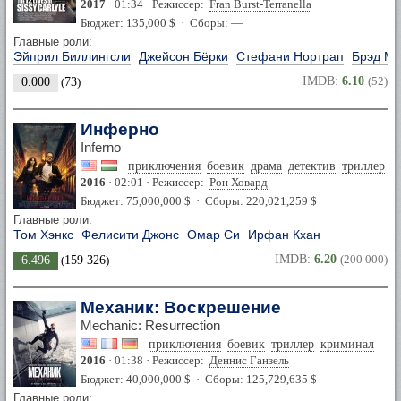
2017
· 01:34 · Режиссер:
Fran Burst-Terranella
Бюджет: 135,000 $ · Сборы: —
Главные роли:
Эйприл Биллингсли
Джейсон Бёрки
Стефани Нортрап
Брэд М
IMDB:
6.10
(52)
0.000
(
73
)
Инферно
Inferno
приключения
боевик
драма
детектив
триллер
2016
· 02:01 · Режиссер:
Рон Ховард
Бюджет: 75,000,000 $ · Сборы: 220,021,259 $
Главные роли:
Том Хэнкс
Фелисити Джонс
Омар Си
Ирфан Кхан
IMDB:
6.20
(200 000)
6.496
(
159 326
)
Механик: Воскрешение
Mechanic: Resurrection
приключения
боевик
триллер
криминал
2016
· 01:38 · Режиссер:
Деннис Ганзель
Бюджет: 40,000,000 $ · Сборы: 125,729,635 $
Главные роли: