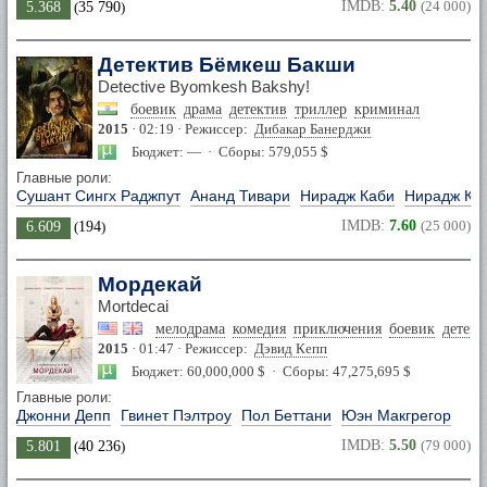
IMDB:
5.40
(24 000)
5.368
(
35 790
)
Детектив Бёмкеш Бакши
Detective Byomkesh Bakshy!
боевик
драма
детектив
триллер
криминал
2015
· 02:19 · Режиссер:
Дибакар Банерджи
Бюджет: — · Сборы: 579,055 $
Главные роли:
Сушант Сингх Раджпут
Ананд Тивари
Нирадж Каби
Нирадж Ка
IMDB:
7.60
(25 000)
6.609
(
194
)
Мордекай
Mortdecai
мелодрама
комедия
приключения
боевик
детект
2015
· 01:47 · Режиссер:
Дэвид Кепп
Бюджет: 60,000,000 $ · Сборы: 47,275,695 $
Главные роли:
Джонни Депп
Гвинет Пэлтроу
Пол Беттани
Юэн Макгрегор
IMDB:
5.50
(79 000)
5.801
(
40 236
)