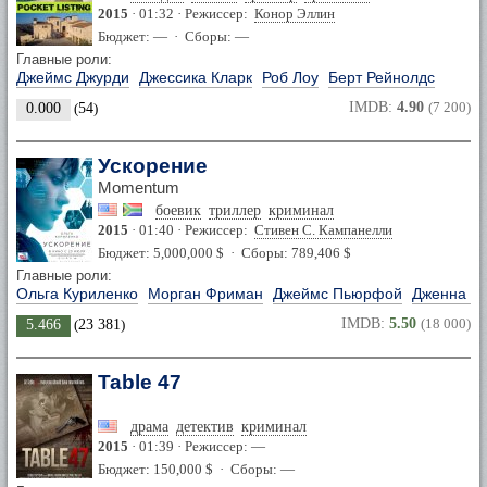
2015
· 01:32 · Режиссер:
Конор Эллин
Бюджет: — · Сборы: —
Главные роли:
Джеймс Джурди
Джессика Кларк
Роб Лоу
Берт Рейнолдс
IMDB:
4.90
(7 200)
0.000
(
54
)
Ускорение
Momentum
боевик
триллер
криминал
2015
· 01:40 · Режиссер:
Стивен С. Кампанелли
Бюджет: 5,000,000 $ · Сборы: 789,406 $
Главные роли:
Ольга Куриленко
Морган Фриман
Джеймс Пьюрфой
Дженна С
IMDB:
5.50
(18 000)
5.466
(
23 381
)
Table 47
драма
детектив
криминал
2015
· 01:39 · Режиссер: —
Бюджет: 150,000 $ · Сборы: —