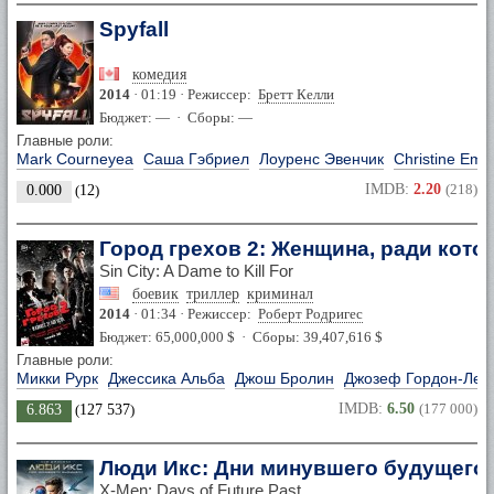
Spyfall
комедия
2014
· 01:19 · Режиссер:
Бретт Келли
Бюджет: — · Сборы: —
Главные роли:
Mark Courneyea
Саша Гэбриел
Лоуренс Эвенчик
Christine Eme
IMDB:
2.20
(218)
0.000
(
12
)
Город грехов 2: Женщина, ради кото
Sin City: A Dame to Kill For
боевик
триллер
криминал
2014
· 01:34 · Режиссер:
Роберт Родригес
Бюджет: 65,000,000 $ · Сборы: 39,407,616 $
Главные роли:
Микки Рурк
Джессика Альба
Джош Бролин
Джозеф Гордон-Лев
IMDB:
6.50
(177 000)
6.863
(
127 537
)
Люди Икс: Дни минувшего будущего
X-Men: Days of Future Past