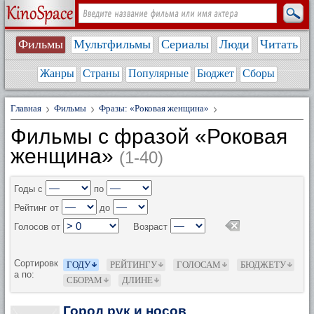
Фильмы
Мультфильмы
Сериалы
Люди
Читать
Жанры
Страны
Популярные
Бюджет
Сборы
Главная
Фильмы
Фразы: «Роковая женщина»
Фильмы с фразой «Роковая
женщина»
(1-40)
Годы с
по
Рейтинг от
до
Голосов от
Возраст
Сортировк
ГОДУ
РЕЙТИНГУ
ГОЛОСАМ
БЮДЖЕТУ
а по:
СБОРАМ
ДЛИНЕ
Город рук и носов