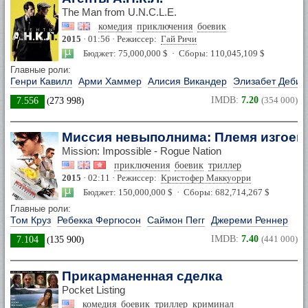
The Man from U.N.C.L.E.
комедия
приключения
боевик
2015
· 01:56 · Режиссер:
Гай Ричи
Бюджет: 75,000,000 $ · Сборы: 110,045,109 $
Главные роли:
Генри Кавилл
Арми Хаммер
Алисия Викандер
Элизабет Дебик
IMDB:
7.20
(354 000)
7.556
(
273 998
)
Миссия невыполнима: Племя изгоев
Mission: Impossible - Rogue Nation
приключения
боевик
триллер
2015
· 02:11 · Режиссер:
Кристофер Маккуорри
Бюджет: 150,000,000 $ · Сборы: 682,714,267 $
Главные роли:
Том Круз
Ребекка Фергюсон
Саймон Пегг
Джереми Реннер
IMDB:
7.40
(441 000)
7.104
(
135 900
)
Прикарманенная сделка
Pocket Listing
комедия
боевик
триллер
криминал