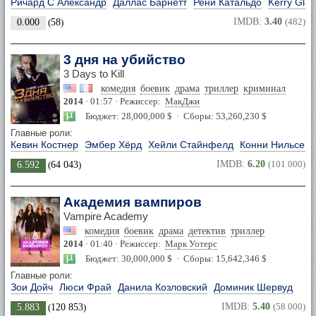
Ричард С Александр
Даллас Барнетт
Рени Катальдо
Kerry Gla
IMDB:
3.40
(482)
0.000
(
58
)
3 дня на убийство
3 Days to Kill
комедия
боевик
драма
триллер
криминал
2014
· 01:57 · Режиссер:
МакДжи
Бюджет: 28,000,000 $ · Сборы: 53,260,230 $
Главные роли:
Кевин Костнер
Эмбер Хёрд
Хейли Стайнфелд
Конни Нильсен
IMDB:
6.20
(101 000)
6.592
(
64 043
)
Академия вампиров
Vampire Academy
комедия
боевик
драма
детектив
триллер
2014
· 01:40 · Режиссер:
Марк Уотерс
Бюджет: 30,000,000 $ · Сборы: 15,642,346 $
Главные роли:
Зои Дойч
Люси Фрай
Данила Козловский
Доминик Шервуд
IMDB:
5.40
(58 000)
5.883
(
120 853
)