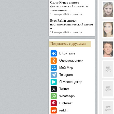
Скотт Купер снимет
фантастический триллер о
знаменитом…
15 января 2026 • Новости
Бутс Райли снимет
постапокалиптический фильм
о…
14 января 2026 • Новости
Поделитесь с друзьями
ВКонтакте
Одноклассники
Мой Мир
Telegram
Я.Мессенджер
Twitter
WhatsApp
Pinterest
reddit