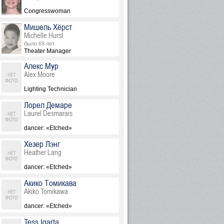
Congresswoman
Мишель Хёрст
Michelle Hurst
было 69 лет
Theater Manager
Алекс Мур
Alex Moore
Lighting Technician
Лорел Демаре
Laurel Desmarais
dancer: «Etched»
Хезер Лэнг
Heather Lang
dancer: «Etched»
Акико Томикава
Akiko Tomikawa
dancer: «Etched»
Tess Igarta