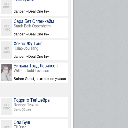
dancer: «Deal One In»
Сара Бет Оппенхайм
Sarah Beth Oppenheim
dancer: «Deal One In»
Хсиао-Жу Тэнг
Hsiao-Jou Tang
dancer: «Deal One In»
Уильям Тодд Левинсон
William Todd Levinson
Soiree Guest, в титрах не указан
Родриго Тейшейра
Rodrigo Teixeira
было 38 лет
Эли Буш
Eli Bush