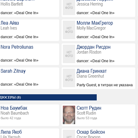
Hollis Bartlett
Jessica Herring
dancer: «Deal One In»
dancer: «Deal One In»
Леа Айвз
Молли МакГрегор
Leah Ives
Molly MacGregor
dancer: «Deal One In»
dancer: «Deal One In»
Nora Petroliunas
Джордан Рисдон
Jordan Risdon
dancer: «Deal One In»
dancer: «Deal One In»
Sarah Zitnay
Диана Гринхат
Diana Greenhut
dancer: «Deal One In»
Party Guest, в титрах не указана
ДЮСЕРЫ (8)
Ноа Баумбак
Скотт Рудин
Noah Baumbach
Scott Rudin
было 42 года
было 53 года
Лила Якоб
Оскар Бойсон
Lila Yacoub
Oscar Boyson