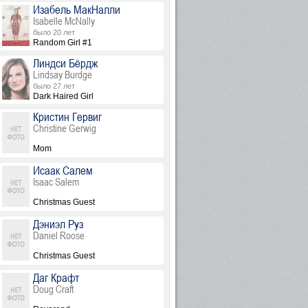
Изабель МакНалли
Isabelle McNally
было 20 лет
Random Girl #1
Линдси Бёрдж
Lindsay Burdge
было 27 лет
Dark Haired Girl
Кристин Гервиг
Christine Gerwig
Mom
Исаак Салем
Isaac Salem
Christmas Guest
Дэниэл Руз
Daniel Roose
Christmas Guest
Даг Крафт
Doug Craft