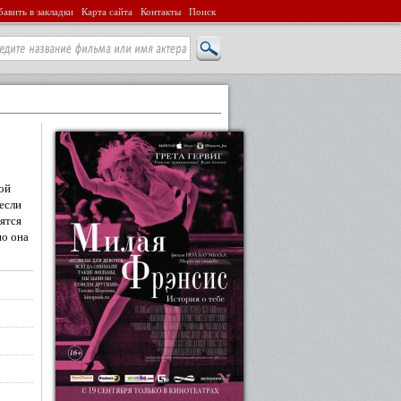
авить в закладки
Карта сайта
Контакты
Поиск
ной
 если
ятся
но она