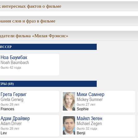
 интересных фактов о фильме
ания слов и фраз в фильме
здатели фильма «Милая Фрэнсис»
ИССЕР
Ноа Баумбак
Noah Baumbach
было 42 года
РЫ (69)
Грета Гервиг
Мики Самнер
Greta Gerwig
Mickey Sumner
было 28 лет
было 27 лет
Frances
Sophie
Адам Драйвер
Майкл Зеген
Adam Driver
Michael Zegen
было 28 лет
было 32 года
Lev
Benji