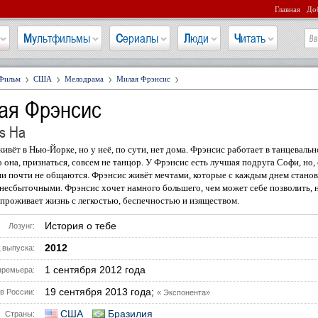
Главная
Доб
Мультфильмы
Сериалы
Люди
Читать
Фильм
США
Мелодрама
Милая Фрэнсис
ая Фрэнсис
s Ha
ивёт в Нью-Йорке, но у неё, по сути, нет дома. Фрэнсис работает в танцеваль
о она, признаться, совсем не танцор. У Фрэнсис есть лучшая подруга Софи, но,
ни почти не общаются. Фрэнсис живёт мечтами, которые с каждым днем станов
 несбыточными. Фрэнсис хочет намного большего, чем может себе позволить, 
 проживает жизнь с легкостью, беспечностью и изяществом.
История о тебе
Лозунг:
2012
 выпуска:
1 сентября 2012 года
премьера:
19 сентября 2013 года;
в России:
« Экспонента»
США
Бразилия
Страны: