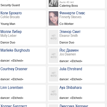
было 40 лет
Security Guard
Catering Boss
Коли Брокато
Финнерти Стивс
Cohlie Brocato
Finnerty Steeves
Young Man
Co-Worker
Молли Либер
Элинор Смит
Molly Lieber
Eleanor Smith
Dance Duo
Dance Duo
Marlieke Burghouts
Йос Даамен
Jos Daamen
dancer: «Etched»
dancer: «Etched»
Courtney Drasner
Julia Ehrstrand
dancer: «Etched»
dancer: «Etched»
Linn Lorentsen
Aya Shibahara
dancer: «Etched»
dancer: «Etched»
Холлис Бартлетт
Джессика Херринг