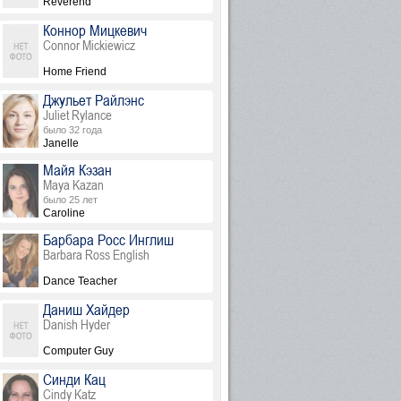
Reverend
Коннор Мицкевич
Connor Mickiewicz
Home Friend
Джульет Райлэнс
Juliet Rylance
было 32 года
Janelle
Майя Кэзан
Maya Kazan
было 25 лет
Caroline
Барбара Росс Инглиш
Barbara Ross English
Dance Teacher
Даниш Хайдер
Danish Hyder
Computer Guy
Синди Кац
Cindy Katz