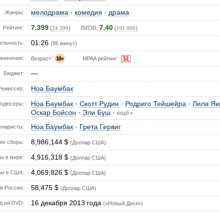
мелодрама
·
комедия
·
драма
Жанры:
7.399
7.40
Рейтинг:
(
) IMDB:
(
)
24 399
101 000
01:26
ельность:
(86 минут)
аничения:
Возраст:
18+
MPAA рейтинг:
—
Бюджет:
Ноа Баумбак
Режиссер:
Ноа Баумбак
·
Скотт Рудин
·
Родриго Тейшейра
·
Лила Як
одюсеры:
Оскар Бойсон
·
Эли Буш
·
ещё
▼
Ноа Баумбак
·
Грета Гервиг
енаристы:
8,986,144 $
е сборы:
(Доллар США)
4,916,318 $
ы в мире:
(Доллар США)
4,069,826 $
ы в США:
(Доллар США)
58,475 $
в России:
(Доллар США)
16 декабря 2013 года
д на DVD:
(«Новый Диск»)