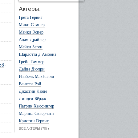
Актеры:
Грета Гервиг
Мики Самнер
Майкл Эспер
Адам Драйвер
Майкл Зеген
Шарлотта д’Амбойз
Грейс Гаммер
об
·
Дайва Дюпри
Изабель МакНалли
Ванесса Рэй
Джастин Люпе
Линдси Бёрдж
Патрик Хьюсингер
Марина Скверчати
Кристин Гервиг
ВСЕ АКТЕРЫ (70)
▼