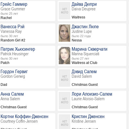
Грейс Гаммер
Дайва Дюпри
Grace Gummer
Daiva Deupree
было 25 лет
Waitress
Rachel
Ванесса Рэй
Джастин Люпе
Vanessa Ray
Justine Lupe
было 30 лет
было 22 года
Random Girl #2
Nessa
Патрик Хьюсингер
Марина Скверчати
Patrick Heusinger
Marina Squerciati
было 30 лет
было 27 лет
Patch
Waitress at Club
Гордон Гервиг
Дэвид Салем
Gordon Gerwig
David Salem
Dad
Christmas Guest
Анна Салем
Лори Алоизио-Салем
Anna Salem
Laurie Aloisio-Salem
Christmas Guest
Christmas Guest
Кортни Коффин-Дженсен
Кристин Дженсен
Courtney Coffin-Jensen
Kristine Jensen