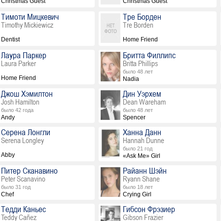
Christmas Guest
Christmas Guest
Тимоти Мицкевич
Тре Борден
Timothy Mickiewicz
Tre Borden
Dentist
Home Friend
Лаура Паркер
Бритта Филлипс
Laura Parker
Britta Phillips
было 48 лет
Home Friend
Nadia
Джош Хэмилтон
Дин Уэрхем
Josh Hamilton
Dean Wareham
было 42 года
было 48 лет
Andy
Spencer
Серена Лонгли
Ханна Данн
Serena Longley
Hannah Dunne
было 21 год
Abby
«Ask Me» Girl
Питер Сканавино
Райанн Шэйн
Peter Scanavino
Ryann Shane
было 31 год
было 18 лет
Chef
Crying Girl
Тедди Каньес
Гибсон Фрэзиер
Teddy Cañez
Gibson Frazier