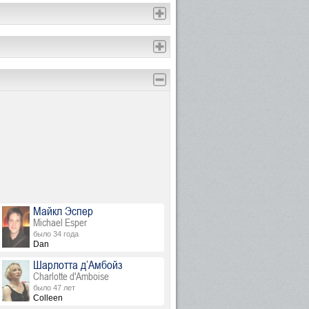
Майкл Эспер
Michael Esper
было 34 года
Dan
Шарлотта д’Амбойз
Charlotte d'Amboise
было 47 лет
Colleen