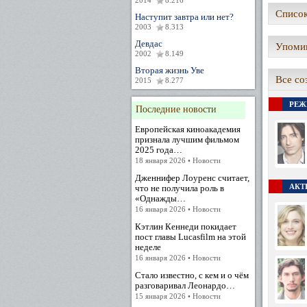
2014
8.216
Список
Наступит завтра или нет?
2003
8.313
Девдас
Упомин
2002
8.149
Вторая жизнь Уве
Все со
2015
8.277
РЕЖ
Последние новости
Европейская киноакадемия
признала лучшим фильмом
2025 года…
18 января 2026 • Новости
Дженнифер Лоуренс считает,
АКТЕ
что не получила роль в
«Однажды…
16 января 2026 • Новости
Кэтлин Кеннеди покидает
пост главы Lucasfilm на этой
неделе
16 января 2026 • Новости
Стало известно, с кем и о чём
разговаривал Леонардо…
15 января 2026 • Новости