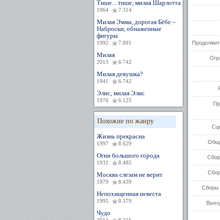
Тише... тише, милая Шарлотта
1964
7.314
Милая Эмма, дорогая Бёбе –
Наброски, обнаженные
фигуры
1992
7.091
Продолжит
Милая
Огр
2013
6.742
Милая девушка?
1941
6.742
Элис, милая Элис
1976
6.125
Пр
Похожие по жанру
Сц
Жизнь прекрасна
Общи
1997
8.629
Огни большого города
Сбор
1931
8.485
Сбор
Москва слезам не верит
1979
8.439
Сборы 
Непохищенная невеста
1995
8.379
Выхо
Чудо