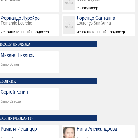
сопродюсер
Фернандо Лурейро
Лоренцо Сантанна
Fernando Loureiro
Lourenço Sant'Anna
исполнительный продюсер
исполнительный продюсер
ИССЕР ДУБЛЯЖА
Михаил Тихонов
было 30 лет
ЕВОДЧИК
Сергей Козин
было 32 года
ЕРЫ ДУБЛЯЖА (18)
Рамиля Искандер
Нина Александрова