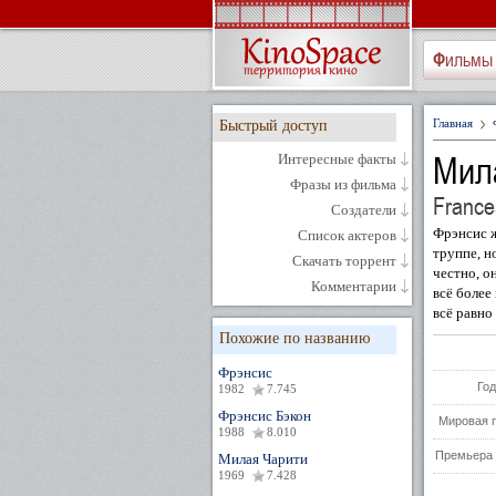
Фильмы
Главная
Быстрый доступ
Мил
Интересные факты
Фразы из фильма
France
Создатели
Фрэнсис ж
Список актеров
труппе, н
Скачать торрент
честно, о
Комментарии
всё более
всё равно
Похожие по названию
Фрэнсис
Год
1982
7.745
Фрэнсис Бэкон
Мировая 
1988
8.010
Премьера 
Милая Чарити
1969
7.428