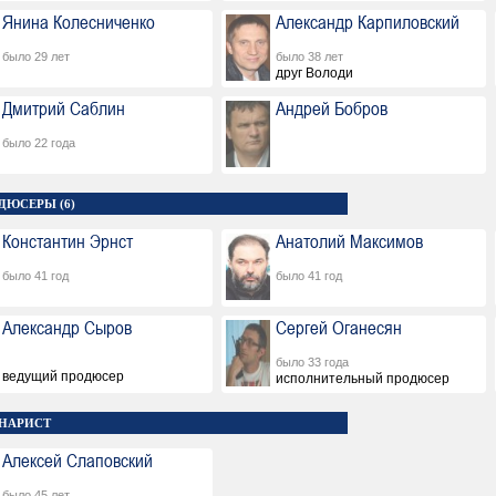
Янина Колесниченко
Александр Карпиловский
было 29 лет
было 38 лет
друг Володи
Дмитрий Саблин
Андрей Бобров
было 22 года
ДЮСЕРЫ (6)
Константин Эрнст
Анатолий Максимов
было 41 год
было 41 год
Александр Сыров
Сергей Оганесян
было 33 года
ведущий продюсер
исполнительный продюсер
НАРИСТ
Алексей Слаповский
было 45 лет