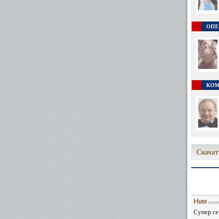
ОПЕ
КОМ
Скачат
Ния
напи
Супер се