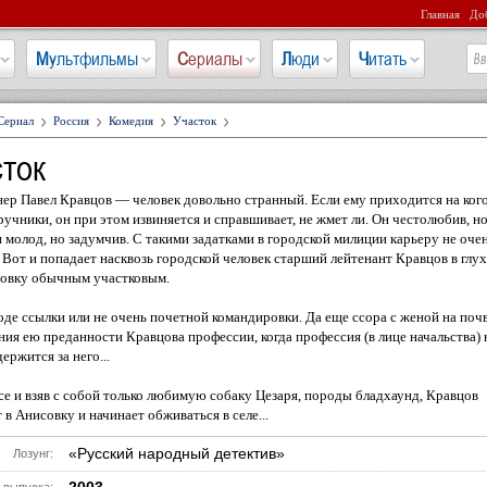
Главная
Доб
Мультфильмы
Сериалы
Люди
Читать
Сериал
Россия
Комедия
Участок
ток
р Павел Кравцов — человек довольно странный. Если ему приходится на ког
ручники, он при этом извиняется и справшивает, не жмет ли. Он честолюбив, н
н молод, но задумчив. С такими задатками в городской милиции карьеру не оче
 Вот и попадает насквозь городской человек старший лейтенант Кравцов в глу
совку обычным участковым.
оде ссылки или не очень почетной командировки. Да еще ссора с женой на поч
ия ею преданности Кравцова профессии, когда профессия (в лице начальства) 
ержится за него...
се и взяв с собой только любимую собаку Цезаря, породы бладхаунд, Кравцов
 в Анисовку и начинает обживаться в селе...
«Русский народный детектив»
Лозунг: