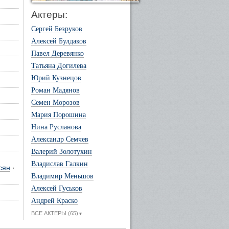
Актеры:
Сергей Безруков
Алексей Булдаков
Павел Деревянко
Татьяна Догилева
Юрий Кузнецов
Роман Мадянов
Семен Морозов
Мария Порошина
Нина Русланова
Александр Семчев
Валерий Золотухин
Владислав Галкин
сян
·
Владимир Меньшов
Алексей Гуськов
Андрей Краско
ВСЕ АКТЕРЫ (65)
▼