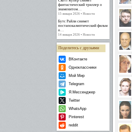
Скотт Купер снимет
фантастический триллер о
знаменитом…
15 января 2026 • Новости
Бутс Райли снимет
постапокалиптический фильм
о…
14 января 2026 • Новости
Поделитесь с друзьями
ВКонтакте
Одноклассники
Мой Мир
Telegram
Я.Мессенджер
Twitter
WhatsApp
Pinterest
reddit