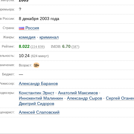
2003
 выпуска:
?
премьера:
8 декабря 2003 года
в России:
Россия
Страна:
комедия
·
криминал
Жанры:
8.022
6.70
Рейтинг:
(
) IMDB:
(
)
224 839
587
10:24
ельность:
(624 минут)
аничения:
Возраст:
12+
—
Бюджет:
Александр Баранов
Режиссер:
Константин Эрнст
·
Анатолий Максимов
·
одюсеры:
Иннокентий Малинкин
·
Александр Сыров
·
Сергей Огане
Дмитрий Сидоров
Алексей Слаповский
ценарист: