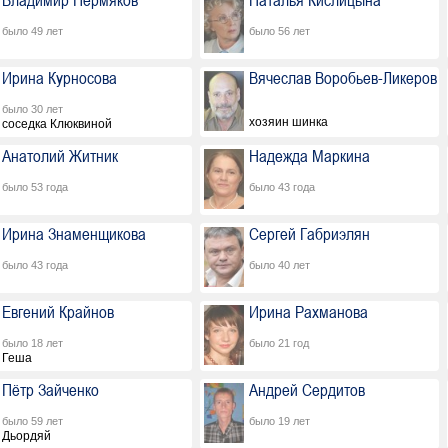
Владимир Пермяков
Наталья Кислицына
было 49 лет
было 56 лет
Ирина Курносова
Вячеслав Воробьев-Ликеров
было 30 лет
хозяин шинка
соседка Клюквиной
Анатолий Житник
Надежда Маркина
было 53 года
было 43 года
Ирина Знаменщикова
Сергей Габриэлян
было 43 года
было 40 лет
Евгений Крайнов
Ирина Рахманова
было 18 лет
было 21 год
Геша
Пётр Зайченко
Андрей Сердитов
было 59 лет
было 19 лет
Дьордяй