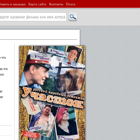
авить в закладки
Карта сайта
Контакты
Поиск
о-то
о
нь-то
хое
ве
не