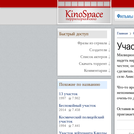
Фильмы
Главная
Быстрый доступ
Учас
Фразы из сериала
Создатели
Милиционе
Список актеров
надеть на
Скачать торрент
честен; о
Комментарии
сделаешь.
село Ани
Похожие по названию
Что-то вр
непониман
13 участок
очень-то д
1997
7.902
Беспокойный участок
Оставив в
2014
7.458
приезжает
Космический полицейский
участок
1994
7.441
Участок лейтенанта Качуры.