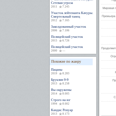
Год
Сетевая угроза
2011
7.245
Мировая 
Участок лейтенанта Качуры.
Смертельный танец
Премьера 
2012
7.165
Заколдованный участок
2006
7.106
Полицейский участок
2015
6.726
Полицейский участок
Продолжит
2000
—
Огр
Похожие по жанру
Пацаны
2019
8.283
Бруклин 9-9
Пр
2013
8.258
Вы окружены
2014
8.005
С
Строго на юг
1994
8.002
Кандис Ренуар
2013
8.173