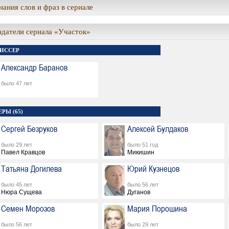
ания слов и фраз в сериале
здатели сериала «Участок»
ИССЕР
Александр Баранов
было 47 лет
РЫ (65)
Сергей Безруков
Алексей Булдаков
было 29 лет
было 51 год
Павел Кравцов
Микишин
Татьяна Догилева
Юрий Кузнецов
было 45 лет
было 56 лет
Нюра Сущева
Дуганов
Семен Морозов
Мария Порошина
было 56 лет
было 29 лет