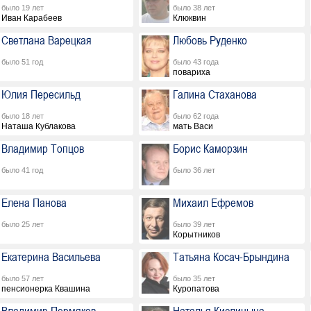
было 19 лет
было 38 лет
Иван Карабеев
Клюквин
Светлана Варецкая
Любовь Руденко
было 51 год
было 43 года
повариха
Юлия Пересильд
Галина Стаханова
было 18 лет
было 62 года
Наташа Кублакова
мать Васи
Владимир Топцов
Борис Каморзин
было 41 год
было 36 лет
Елена Панова
Михаил Ефремов
было 25 лет
было 39 лет
Корытников
Екатерина Васильева
Татьяна Косач-Брындина
было 57 лет
было 35 лет
пенсионерка Квашина
Куропатова