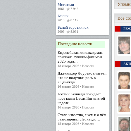
Упомин
Мстители
1961
7.942
Банши
Все со
2013
8.117
Белый воротничок
РЕЖ
2009
8.091
Последние новости
Европейская киноакадемия
признала лучшим фильмом
2025 года…
АКТЕ
18 января 2026 • Новости
Дженнифер Лоуренс считает,
что не получила роль в
«Однажды…
16 января 2026 • Новости
Кэтлин Кеннеди покидает
пост главы Lucasfilm на этой
неделе
16 января 2026 • Новости
Стало известно, с кем и о чём
разговаривал Леонардо…
15 января 2026 • Новости