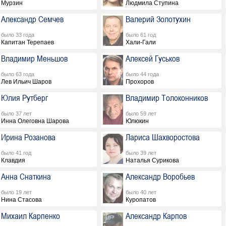
Мурзин
Людмила Ступина
Александр Семчев
Валерий Золотухин
было 33 года
было 61 год
Капитан Терепаев
Хали-Гали
Владимир Меньшов
Алексей Гуськов
было 63 года
было 44 года
Лев Ильич Шаров
Прохоров
Юлия Рутберг
Владимир Толоконников
было 37 лет
было 59 лет
Инна Олеговна Шарова
Юлюкин
Ирина Розанова
Лариса Шахворостова
было 41 год
было 39 лет
Клавдия
Наталья Сурикова
Анна Снаткина
Александр Воробьев
было 19 лет
было 40 лет
Нина Стасова
Куропатов
Михаил Карпенко
Александр Карпов