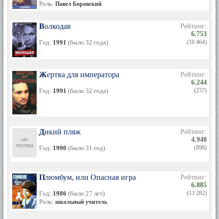
Роль:
Павел Боровский
Волкодав
Рейтинг:
6.753
Год:
1991
(было 32 года)
(10 464)
Жертва для императора
Рейтинг:
6.244
Год:
1991
(было 32 года)
(237)
Дикий пляж
Рейтинг:
4.948
Год:
1990
(было 31 год)
(898)
Плюмбум, или Опасная игра
Рейтинг:
6.885
Год:
1986
(было 27 лет)
(13 282)
Роль:
школьный учитель