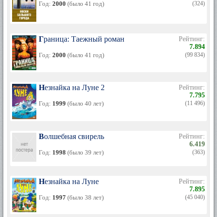
Год:
2000
(было 41 год)
(324)
Граница: Таежный роман
Рейтинг:
7.894
Год:
2000
(было 41 год)
(99 834)
Незнайка на Луне 2
Рейтинг:
7.795
Год:
1999
(было 40 лет)
(11 496)
Волшебная свирель
Рейтинг:
6.419
Год:
1998
(было 39 лет)
(363)
Незнайка на Луне
Рейтинг:
7.895
Год:
1997
(было 38 лет)
(45 040)