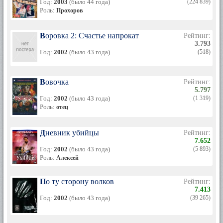
Год:
2003
(было 44 года)
(224 839)
Роль:
Прохоров
Воровка 2: Счастье напрокат
Рейтинг:
3.793
Год:
2002
(было 43 года)
(518)
Вовочка
Рейтинг:
5.797
Год:
2002
(было 43 года)
(1 319)
Роль:
отец
Дневник убийцы
Рейтинг:
7.652
Год:
2002
(было 43 года)
(5 893)
Роль:
Алексей
По ту сторону волков
Рейтинг:
7.413
Год:
2002
(было 43 года)
(39 265)