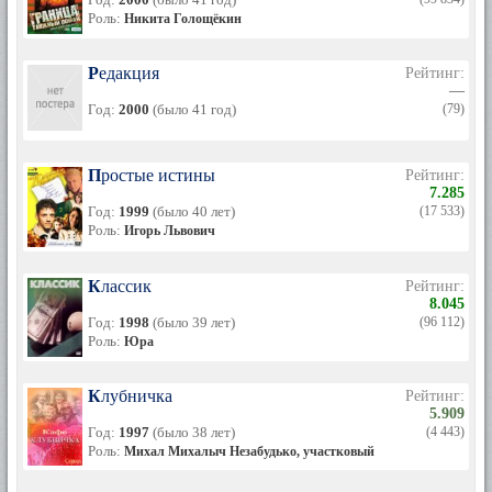
Роль:
Никита Голощёкин
Редакция
Рейтинг:
—
Год:
2000
(было 41 год)
(79)
Простые истины
Рейтинг:
7.285
Год:
1999
(было 40 лет)
(17 533)
Роль:
Игорь Львович
Классик
Рейтинг:
8.045
Год:
1998
(было 39 лет)
(96 112)
Роль:
Юра
Клубничка
Рейтинг:
5.909
Год:
1997
(было 38 лет)
(4 443)
Роль:
Михал Михалыч Незабудько, участковый