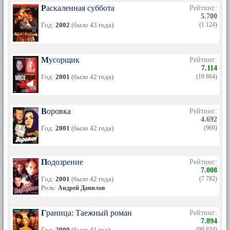
Раскаленная суббота
Рейтинг:
5.700
Год:
2002
(было 43 года)
(1 124)
Мусорщик
Рейтинг:
7.114
Год:
2001
(было 42 года)
(19 864)
Воровка
Рейтинг:
4.692
Год:
2001
(было 42 года)
(969)
Подозрение
Рейтинг:
7.008
Год:
2001
(было 42 года)
(7 782)
Роль:
Андрей Данилов
Граница: Таежный роман
Рейтинг:
7.894
Год:
2000
(было 41 год)
(99 834)