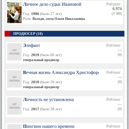
Личное дело судьи Ивановой
Рейтинг:
6.974
Год:
1986
(было 27 лет)
(3 580)
Роль:
Володя, сосед Ольги Николаевны
ПРОДЮСЕР (18)
Элефант
Рейтинг:
—
Год:
2019
(было 60 лет)
(0)
генеральный продюсер
Вечная жизнь Александра Христофорова
Рейтинг:
—
Год:
2018
(было 59 лет)
(0)
генеральный продюсер
Личность не установлена
Рейтинг:
—
Год:
2017
(было 58 лет)
(0)
Пингвин нашего времени
Рейтинг: