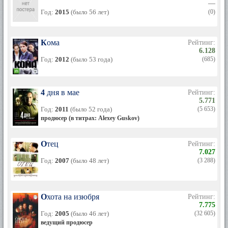
—
Год:
2015
(было 56 лет)
(0)
Кома
Рейтинг:
6.128
Год:
2012
(было 53 года)
(685)
4 дня в мае
Рейтинг:
5.771
Год:
2011
(было 52 года)
(5 653)
продюсер (в титрах: Alexey Guskov)
Отец
Рейтинг:
7.027
Год:
2007
(было 48 лет)
(3 288)
Охота на изюбря
Рейтинг:
7.775
Год:
2005
(было 46 лет)
(32 605)
ведущий продюсер