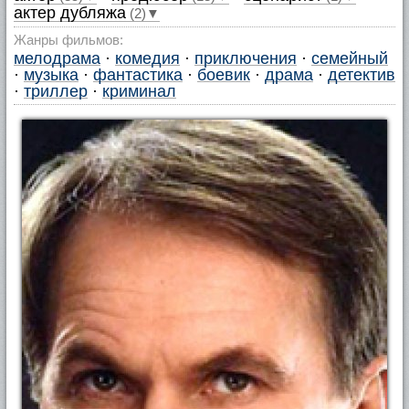
актер дубляжа
(2)▼
Жанры фильмов:
мелодрама
·
комедия
·
приключения
·
семейный
·
музыка
·
фантастика
·
боевик
·
драма
·
детектив
·
триллер
·
криминал