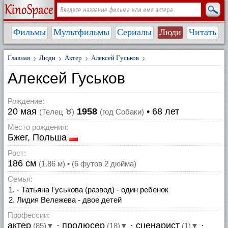
Фильмы
Мультфильмы
Сериалы
Люди
Читать
Главная
Люди
Актер
Алексей Гуськов
Алексей Гуськов
Рождение:
20 мая
1958
• 68 лет
(Телец
♉
)
(год Собаки)
Место рождения:
Бжег, Польша
Рост:
186 см
(1.86 м) • (6 футов 2 дюйма)
Семья:
- Татьяна Гуськова (развод) - один ребенок
Лидия Вележева - двое детей
Профессии:
актер
·
продюсер
·
сценарист
·
(85)▼
(18)▼
(1)▼