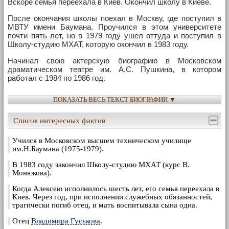
Вскоре семья переехала в Киев. Окончил школу в Киеве.
После окончания школы поехал в Москву, где поступил в
МВТУ имени Баумана. Проучился в этом университете
почти пять лет, но в 1979 году ушел оттуда и поступил в
Школу-студию МХАТ, которую окончил в 1983 году.
Начинал свою актерскую биографию в Московском
драматическом театре им. А.С. Пушкина, в котором
работал с 1984 по 1986 год.
В 1986-1988 - актер театра на Малой Бронной, в 1988-1991 -
ПОКАЗАТЬ ВЕСЬ ТЕКСТ БИОГРАФИИ ▼
театра "Детектив", затем - актер театра им. Н.В. Гоголя,
затем - театра им. А.С. Пушкина.
Список интересных фактов
В настоящее время Алексей Геннадьевич работает в МХТ
им. А.П Чехова.
Учился в Московском высшем техническом училище
им.Н.Баумана (1975-1979).
Преподаёт актерское мастерство в Школе-студии МХАТ.
В 1983 году закончил Школу-студию МХАТ (курс В.
Сыграл более 30 ролей в кино.
Монюкова).
С 1994 года - президент анимационной студии "Ф.А.Ф.
Когда Алексею исполнилось шесть лет, его семья переехала в
Интертейнмент".
Киев. Через год, при исполнении служебных обязанностей,
трагически погиб отец, и мать воспитывала сына одна.
В 2001 году Алексею Геннадьевичу присвоено звание
Заслуженного артиста России.
Отец
Владимира Гуськова
.