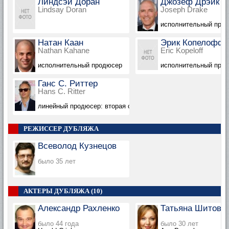
Линдсэй Доран
Джозеф Дрэйк
Lindsay Doran
Joseph Drake
исполнительный продю
Натан Каан
Эрик Копелофф
Nathan Kahane
Eric Kopeloff
исполнительный продюсер
исполнительный про
Ганс С. Риттер
Hans C. Ritter
линейный продюсер: вторая съемочная группа, в титрах не 
РЕЖИССЕР ДУБЛЯЖА
Всеволод Кузнецов
было 35 лет
АКТЕРЫ ДУБЛЯЖА (10)
Александр Рахленко
Татьяна Шитова
было 44 года
было 30 лет