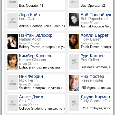
Bus Operator #1
Bus Operator #2
Лора Кэйн
Боб Папенбрук
Lora Cain
Bob Papenbrook
было 50 лет
Animal Footage Voice Over, озвучка
Animal Footage Voice 
Нэйтан Эдлофф
Холли Баррет
Nathan Adloff
Holly Barrett
было 23 года
было 29 лет
Bakery Patron, в титрах не указан
Truck Driver, в титрах
Кимбер Клоссон
Эди Каллен
Kimber Closson
Edy Cullen
было 36 лет
Business Women, в ти
Extra, в титрах не указана
Ник Феррин
Риз Фостер
Nick Ferrin
Reese Foster
было 24 года
IRS Agent, в титрах н
Student, в титрах не указан
Алекс Джил
Джуди Кармен Г
Alex Gil
Judy Carmen Gonza
было 20 лет
IRS Employee, в титр
College Student, в титрах не указан