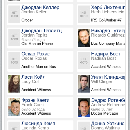
Джордан Келлер
Херб Лихтенште
Jordan Keller
Herb Lichtenstein
Grocer
IRS Co-Worker #7
Джордан Теплитц
Рикардо Гутиерр
Jordan Teplitz
Ricardo Gutiérrez
было 74 года
Bus Company Manage
Old Man on Phone
Оскар Рохас
Надира Бост
Oscar Roxas
Nadirah Bost
Another Man on Bus
Accident Witness
Лэси Койл
Уилл Клинджер
Lacy Coil
Will Clinger
Accident Witness
Accident Witness
Фрэнк Каети
Эндрю Ротенбер
Frank Caeti
Andrew Rothenberg
было 32 года
было 36 лет
Accident Witness
Doctor Mercator
Люсинда Кемп
Донна Уоткинс
Lucinda Kemp
Donna Watkins