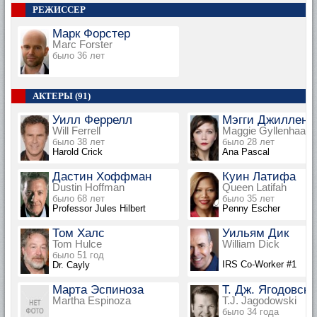
РЕЖИССЕР
Марк Форстер
Marc Forster
было 36 лет
АКТЕРЫ (91)
Уилл Феррелл
Мэгги Джилленх
Will Ferrell
Maggie Gyllenhaal
было 38 лет
было 28 лет
Harold Crick
Ana Pascal
Дастин Хоффман
Куин Латифа
Dustin Hoffman
Queen Latifah
было 68 лет
было 35 лет
Professor Jules Hilbert
Penny Escher
Том Халс
Уильям Дик
Tom Hulce
William Dick
было 51 год
IRS Co-Worker #1
Dr. Cayly
Марта Эспиноза
Т. Дж. Ягодовски
Martha Espinoza
T.J. Jagodowski
было 34 года