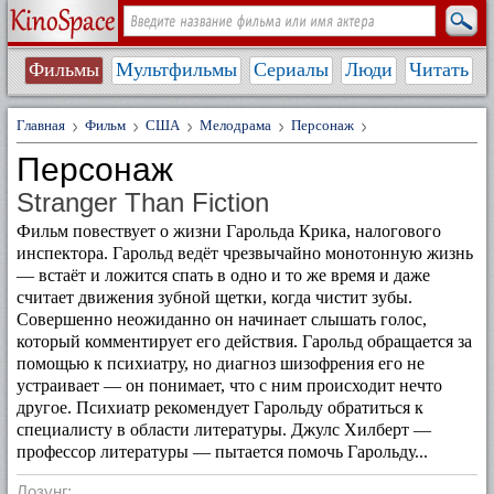
Фильмы
Мультфильмы
Сериалы
Люди
Читать
Главная
Фильм
США
Мелодрама
Персонаж
Персонаж
Stranger Than Fiction
Фильм повествует о жизни Гарольда Крика, налогового
инспектора. Гарольд ведёт чрезвычайно монотонную жизнь
— встаёт и ложится спать в одно и то же время и даже
считает движения зубной щетки, когда чистит зубы.
Совершенно неожиданно он начинает слышать голос,
который комментирует его действия. Гарольд обращается за
помощью к психиатру, но диагноз шизофрения его не
устраивает — он понимает, что с ним происходит нечто
другое. Психиатр рекомендует Гарольду обратиться к
специалисту в области литературы. Джулс Хилберт —
профессор литературы — пытается помочь Гарольду...
Лозунг: