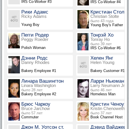
IRS Co-Worker #3
IRS Co-Worker #4
Рики Адамс
Кристиан Столт
Ricky Adams
Christian Stolte
было 43 года
Young Boy
Young Boy's Father
Пегги Родер
Тонрэй Хо
Peggy Roeder
Tonray Ho
было 39 лет
Polish Woman
IRS Co-Worker #6
Дэнни Родс
Хелен Янг
Danny Rhodes
Helen Young
Bakery Employee #1
Bakery Customer #1
Линара Вашингтон
Ларри Ньюманн 
Linara Washington
Larry Neumann Jr.
было 28 лет
было 46 лет
Bakery Employee #2
Homeless Man
Брюс Чаркоу
Кристин Ченоуэт
Bruce Jarchow
Kristin Chenoweth
было 57 лет
было 37 лет
Commuter
Book Channel Host
Джон М. Уотсон ст.
Дэвид Вайджерс