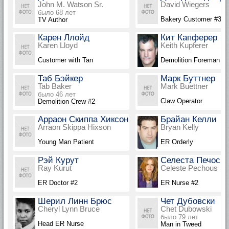
John M. Watson Sr.
David Wiegers
было 68 лет
Bakery Customer #3
TV Author
Карен Ллойд
Кит Капферер
Karen Lloyd
Keith Kupferer
Customer with Tan
Demolition Foreman
Таб Бэйкер
Марк Буттнер
Tab Baker
Mark Buettner
было 46 лет
Claw Operator
Demolition Crew #2
Арраон Скиппа Хиксон
Брайан Келли
Arraon Skippa Hixson
Bryan Kelly
Young Man Patient
ER Orderly
Рэй Курут
Селеста Печос
Ray Kurut
Celeste Pechous
ER Doctor #2
ER Nurse #2
Шерил Линн Брюс
Чет Дубовски
Cheryl Lynn Bruce
Chet Dubowski
было 79 лет
Head ER Nurse
Man in Tweed