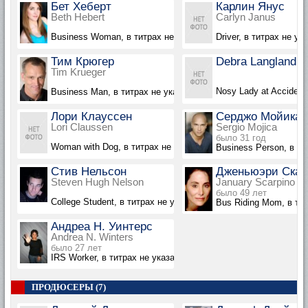
Бет Хеберт
Карлин Янус
Beth Hebert
Carlyn Janus
Business Woman, в титрах не указана
Driver, в титрах не ук
Тим Крюгер
Debra Langland
Tim Krueger
Nosy Lady at Accident
Business Man, в титрах не указан
Лори Клауссен
Серджо Мойика
Lori Claussen
Sergio Mojica
было 31 год
Woman with Dog, в титрах не указана
Business Person, в ти
Стив Нельсон
Дженьюэри Скар
Steven Hugh Nelson
January Scarpino
было 49 лет
College Student, в титрах не указан
Bus Riding Mom, в ти
Андреа Н. Уинтерс
Andrea N. Winters
было 27 лет
IRS Worker, в титрах не указана
ПРОДЮСЕРЫ (7)