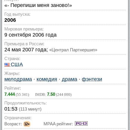
«- Перепиши меня заново!»
Год выпуска:
2006
Мировая премьера:
9 сентября 2006 года
Премьера в России:
24 мая 2007 года;
«Централ Партнершип»
Страна:
США
Жанры:
мелодрама
·
комедия
·
драма
·
фэнтези
Рейтинг:
7.444
7.50
(
55 341
) IMDB:
(
244 000
)
Продолжительность:
01:53
(113 минут)
Ограничения:
Возраст:
MPAA рейтинг:
12+