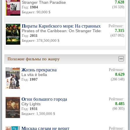
Stranger Than Paradise
7.628
Год:
1984
(16 320)
Бюджет: 90,000 $
Пираты Карибского моря: На странных берегах
Рейтинг:
Pirates of the Caribbean: On Stranger Tides
7.315
Год:
2011
(437 092)
Бюджет: 378,500,000 $
Похожие фильмы по жанру
Жизнь прекрасна
Рейтинг:
La vita è bella
8.629
Год:
1997
(266 148)
Огни большого города
Рейтинг:
City Lights
8.485
Год:
1931
(66 305)
Бюджет: 1,500,000 $
Москва слезам не верит
Рейтинг: