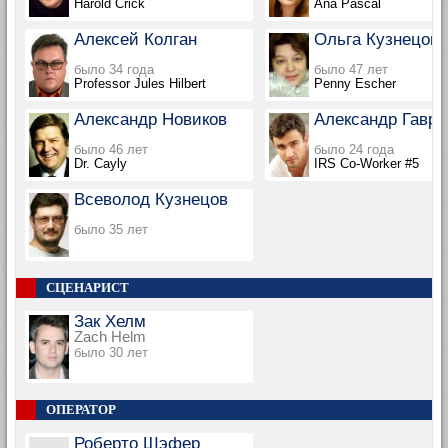
Harold Crick
Ana Pascal
Алексей Колган
Ольга Кузнецова
было 34 года
было 47 лет
Professor Jules Hilbert
Penny Escher
Александр Новиков
Александр Гавр
было 46 лет
было 24 года
Dr. Cayly
IRS Co-Worker #5
Всеволод Кузнецов
было 35 лет
СЦЕНАРИСТ
Зак Хелм
Zach Helm
было 30 лет
ОПЕРАТОР
Роберто Шэфер