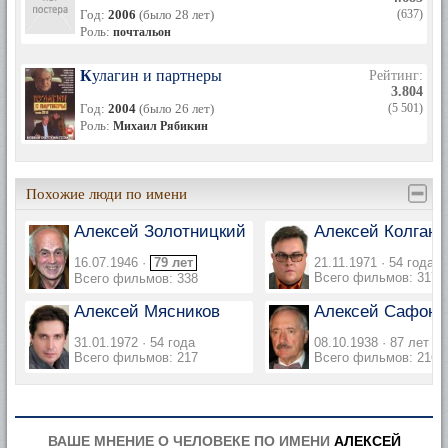
Год:
2006
(было 28 лет)
(637)
Роль:
почтальон
Кулагин и партнеры
Рейтинг:
3.804
Год:
2004
(было 26 лет)
(5 501)
Роль:
Михаил Рябикин
Похожие люди по имени
Алексей Золотницкий
Алексей Колган
16.07.1946 ·
79 лет
21.11.1971 · 54 года
Всего фильмов: 317
Всего фильмов: 338
Алексей Мясников
Алексей Сафоно
31.01.1972 · 54 года
08.10.1938 · 87 лет
Всего фильмов: 217
Всего фильмов: 216
ВАШЕ МНЕНИЕ О ЧЕЛОВЕКЕ ПО ИМЕНИ
АЛЕКСЕЙ