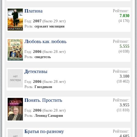
Платина
Рейтинг:
7.030
Год:
2007
(было 29 лет)
(4 176)
Роль:
сержант милиции
Любовь как любовь
Рейтинг:
5.555
Год:
2006
(было 28 лет)
(4 038)
Роль:
свидетель
Детективы
Рейтинг:
3.100
Год:
2006
(было 28 лет)
(18 402)
Роль:
Гвоздиков
Понять. Простить
Рейтинг:
3.955
Год:
2006
(было 28 лет)
(11 810)
Роль:
Леонид Самарин
Братья по-разному
Рейтинг:
4.685