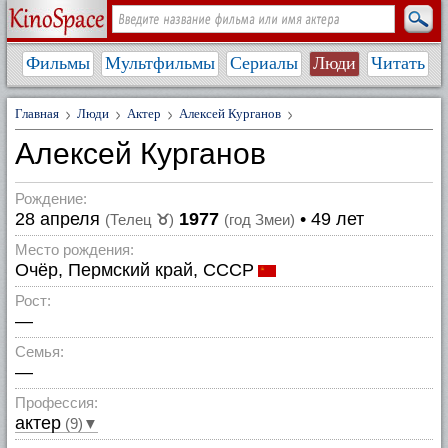
Фильмы
Мультфильмы
Сериалы
Люди
Читать
Главная
Люди
Актер
Алексей Курганов
Алексей Курганов
Рождение:
28 апреля
1977
• 49 лет
(Телец
♉
)
(год Змеи)
Место рождения:
Очёр, Пермский край, СССР
Рост:
—
Семья:
—
Профессия:
актер
(9)▼