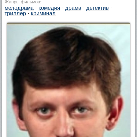
Жанры фильмов:
мелодрама
·
комедия
·
драма
·
детектив
·
триллер
·
криминал