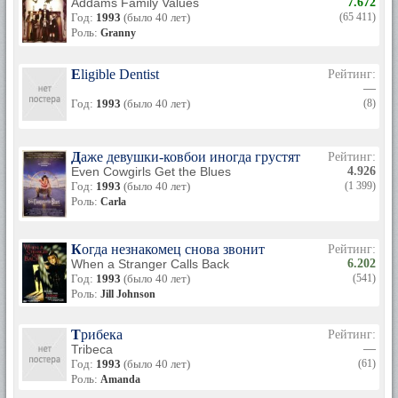
Addams Family Values
7.672
Год:
1993
(было 40 лет)
(65 411)
Роль:
Granny
Eligible Dentist
Рейтинг:
—
Год:
1993
(было 40 лет)
(8)
Даже девушки-ковбои иногда грустят
Рейтинг:
Even Cowgirls Get the Blues
4.926
Год:
1993
(было 40 лет)
(1 399)
Роль:
Carla
Когда незнакомец снова звонит
Рейтинг:
When a Stranger Calls Back
6.202
Год:
1993
(было 40 лет)
(541)
Роль:
Jill Johnson
Трибека
Рейтинг:
Tribeca
—
Год:
1993
(было 40 лет)
(61)
Роль:
Amanda