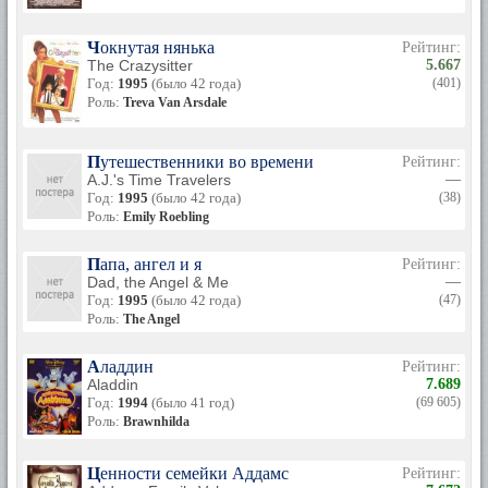
Чокнутая нянька
Рейтинг:
The Crazysitter
5.667
Год:
1995
(было 42 года)
(401)
Роль:
Treva Van Arsdale
Путешественники во времени
Рейтинг:
A.J.'s Time Travelers
—
Год:
1995
(было 42 года)
(38)
Роль:
Emily Roebling
Папа, ангел и я
Рейтинг:
Dad, the Angel & Me
—
Год:
1995
(было 42 года)
(47)
Роль:
The Angel
Аладдин
Рейтинг:
Aladdin
7.689
Год:
1994
(было 41 год)
(69 605)
Роль:
Brawnhilda
Ценности семейки Аддамс
Рейтинг: