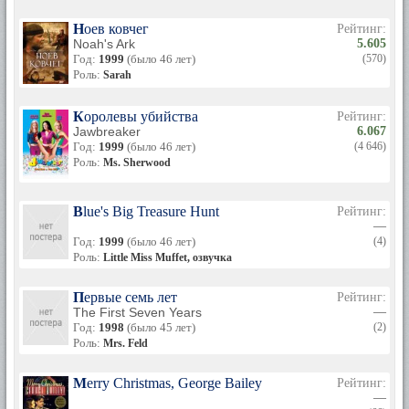
Ноев ковчег
Рейтинг:
Noah's Ark
5.605
Год:
1999
(было 46 лет)
(570)
Роль:
Sarah
Королевы убийства
Рейтинг:
Jawbreaker
6.067
Год:
1999
(было 46 лет)
(4 646)
Роль:
Ms. Sherwood
Blue's Big Treasure Hunt
Рейтинг:
—
Год:
1999
(было 46 лет)
(4)
Роль:
Little Miss Muffet, озвучка
Первые семь лет
Рейтинг:
The First Seven Years
—
Год:
1998
(было 45 лет)
(2)
Роль:
Mrs. Feld
Merry Christmas, George Bailey
Рейтинг:
—