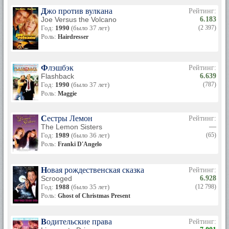
Джо против вулкана
Рейтинг:
Joe Versus the Volcano
6.183
Год:
1990
(было 37 лет)
(2 397)
Роль:
Hairdresser
Флэшбэк
Рейтинг:
Flashback
6.639
Год:
1990
(было 37 лет)
(787)
Роль:
Maggie
Сестры Лемон
Рейтинг:
The Lemon Sisters
—
Год:
1989
(было 36 лет)
(65)
Роль:
Franki D'Angelo
Новая рождественская сказка
Рейтинг:
Scrooged
6.928
Год:
1988
(было 35 лет)
(12 798)
Роль:
Ghost of Christmas Present
Водительские права
Рейтинг: