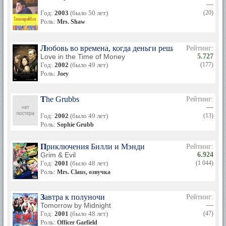
—
Год:
2003
(было 50 лет)
(20)
Роль:
Mrs. Shaw
Любовь во времена, когда деньги решают все
Рейтинг:
Love in the Time of Money
5.727
Год:
2002
(было 49 лет)
(177)
Роль:
Joey
The Grubbs
Рейтинг:
—
Год:
2002
(было 49 лет)
(13)
Роль:
Sophie Grubb
Приключения Билли и Мэнди
Рейтинг:
Grim & Evil
6.924
Год:
2001
(было 48 лет)
(1 044)
Роль:
Mrs. Claus, озвучка
Завтра к полуночи
Рейтинг:
Tomorrow by Midnight
—
Год:
2001
(было 48 лет)
(47)
Роль:
Officer Garfield