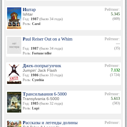
Иштар
Рейтинг:
Ishtar
5.345
Год:
1987
(было 34 года)
(609)
Роль:
Carol
Paul Reiser Out on a Whim
Рейтинг:
—
Год:
1987
(было 34 года)
(35)
Роль:
Fortune teller
Джек-попрыгунчик
Рейтинг:
Jumpin' Jack Flash
7.132
Год:
1986
(было 33 года)
(3 724)
Роль:
Cynthia
Трансильвания 6-5000
Рейтинг:
Transylvania 6-5000
5.613
Год:
1985
(было 32 года)
(583)
Роль:
Lupi
Рассказы и легенды долины
Рейтинг: