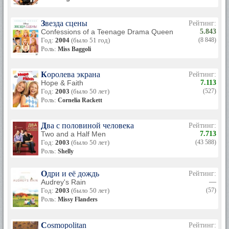
Звезда сцены
Рейтинг:
Confessions of a Teenage Drama Queen
5.843
Год:
2004
(было 51 год)
(8 848)
Роль:
Miss Baggoli
Королева экрана
Рейтинг:
Hope & Faith
7.113
Год:
2003
(было 50 лет)
(527)
Роль:
Cornelia Rackett
Два с половиной человека
Рейтинг:
Two and a Half Men
7.713
Год:
2003
(было 50 лет)
(43 588)
Роль:
Shelly
Одри и её дождь
Рейтинг:
Audrey's Rain
—
Год:
2003
(было 50 лет)
(57)
Роль:
Missy Flanders
Cosmopolitan
Рейтинг: