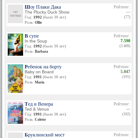
Шоу Плаки Дака
Рейтинг:
The Plucky Duck Show
—
Год:
1992
(было 39 лет)
(77)
Роль:
Ollie
В супе
Рейтинг:
In the Soup
7.590
Год:
1992
(было 39 лет)
(3 409)
Роль:
Barbara
Ребенок на борту
Рейтинг:
Baby on Board
5.847
Год:
1991
(было 38 лет)
(191)
Роль:
Maria
Тед и Венера
Рейтинг:
Ted & Venus
—
Год:
1991
(было 38 лет)
(102)
Роль:
Colette
Бруклинский мост
Рейтинг: