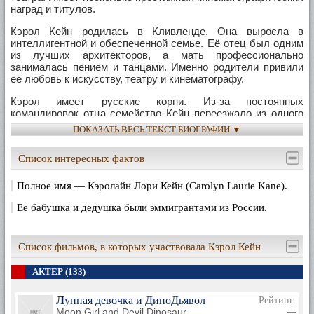
наград и титулов.
Кэрол Кейн родилась в Кливленде. Она выросла в
интеллигентной и обеспеченной семье. Её отец был одним
из лучших архитекторов, а мать профессионально
занималась пением и танцами. Именно родители привили
её любовь к искусству, театру и кинематографу.
Кэрол имеет русские корни. Из-за постоянных
командировок отца семейство Кейн переезжало из одного
города в другой. Так же в детстве вместе с отцом Кэрол
ПОКАЗАТЬ ВЕСЬ ТЕКСТ БИОГРАФИИ ▼
побывала в Нигерии, Египте, Франции и на Гаити. В
возрасте 8 лет она стала жительницей Нью-Йорка, где
Список интересных фактов
было принято решение окончательно обосноваться.
Кэрол Кейн получила образование в Профессиональной
Полное имя — Кэролайн Лори Кейн (Carolyn Laurie Kane).
Манхэттенской школе. Несколько лет она была прилежной
ученицей, но после развода родителей вошла в число
Ее бабушка и дедушка были эммигрантами из России.
самых отстающих учениц и была отчислена.
Кэрол с юных лет снималась в различных фильмах. В
Список фильмов, в которых участвовала Кэрол Кейн
возврате 14 лет она профессионально выступала на сцене
такого театра как Линкольн Центр. Её первым «звездным»
АКТЕР (133)
напарником стала профессиональный голливудский актер
Кристофер Ллойд.
Лунная девочка и ДиноДьявол
Рейтинг:
Дебютной сценической работой актрисы стал спектакль
Moon Girl and Devil Dinosaur
—