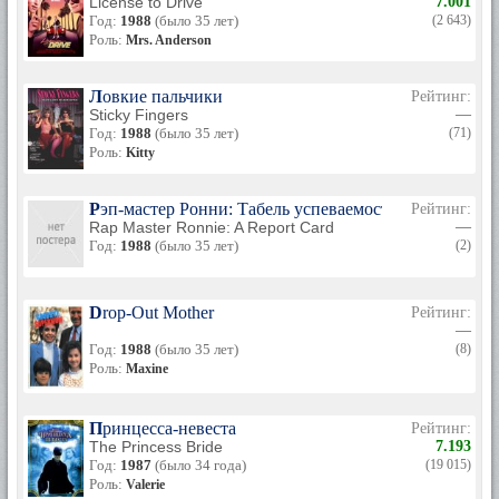
License to Drive
7.001
Год:
1988
(было 35 лет)
(2 643)
Роль:
Mrs. Anderson
Ловкие пальчики
Рейтинг:
Sticky Fingers
—
Год:
1988
(было 35 лет)
(71)
Роль:
Kitty
Рэп-мастер Ронни: Табель успеваемости
Рейтинг:
Rap Master Ronnie: A Report Card
—
Год:
1988
(было 35 лет)
(2)
Drop-Out Mother
Рейтинг:
—
Год:
1988
(было 35 лет)
(8)
Роль:
Maxine
Принцесса-невеста
Рейтинг:
The Princess Bride
7.193
Год:
1987
(было 34 года)
(19 015)
Роль:
Valerie