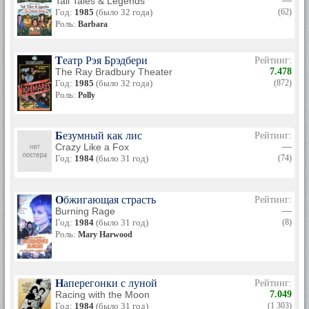
Tall Tales & Legends
—
Год:
1985
(было 32 года)
(62)
Роль:
Barbara
Театр Рэя Брэдбери
Рейтинг:
The Ray Bradbury Theater
7.478
Год:
1985
(было 32 года)
(872)
Роль:
Polly
Безумный как лис
Рейтинг:
Crazy Like a Fox
—
Год:
1984
(было 31 год)
(74)
Обжигающая страсть
Рейтинг:
Burning Rage
—
Год:
1984
(было 31 год)
(8)
Роль:
Mary Harwood
Наперегонки с луной
Рейтинг:
Racing with the Moon
7.049
Год:
1984
(было 31 год)
(1 303)