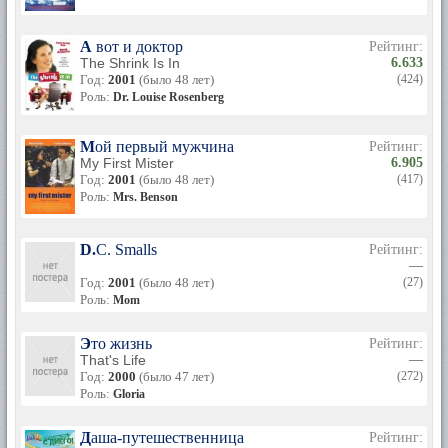
А вот и доктор
Рейтинг:
The Shrink Is In
6.633
Год:
2001
(было 48 лет)
(424)
Роль:
Dr. Louise Rosenberg
Мой первый мужчина
Рейтинг:
My First Mister
6.905
Год:
2001
(было 48 лет)
(417)
Роль:
Mrs. Benson
D.C. Smalls
Рейтинг:
—
Год:
2001
(было 48 лет)
(27)
Роль:
Mom
Это жизнь
Рейтинг:
That's Life
—
Год:
2000
(было 47 лет)
(272)
Роль:
Gloria
Даша-путешественница
Рейтинг: