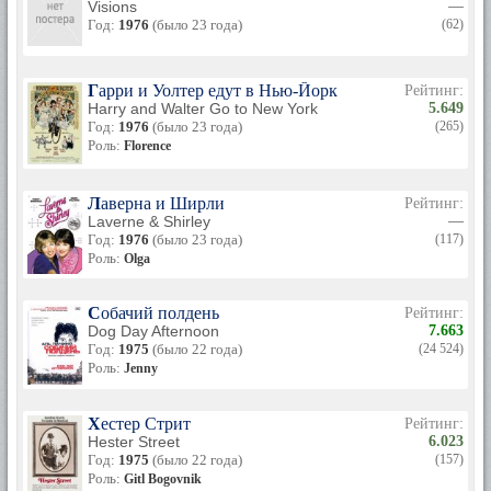
Visions
—
Год:
1976
(было 23 года)
(62)
Гарри и Уолтер едут в Нью-Йорк
Рейтинг:
Harry and Walter Go to New York
5.649
Год:
1976
(было 23 года)
(265)
Роль:
Florence
Лаверна и Ширли
Рейтинг:
Laverne & Shirley
—
Год:
1976
(было 23 года)
(117)
Роль:
Olga
Собачий полдень
Рейтинг:
Dog Day Afternoon
7.663
Год:
1975
(было 22 года)
(24 524)
Роль:
Jenny
Хестер Стрит
Рейтинг:
Hester Street
6.023
Год:
1975
(было 22 года)
(157)
Роль:
Gitl Bogovnik