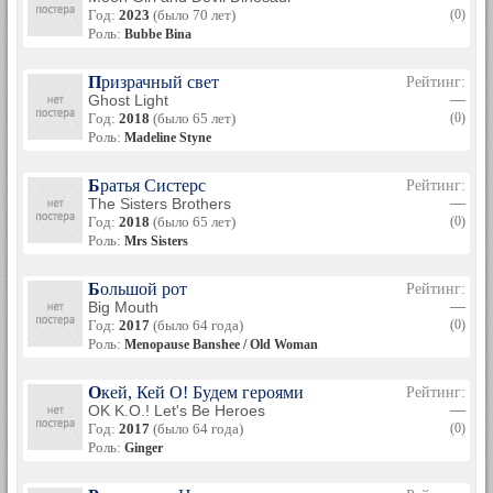
«Всё лучшее для мисс Джин Броуди».
Год:
2023
(было 70 лет)
(0)
Роль:
Bubbe Bina
В 17 лет Кэрол дебютировала на большом экране. Она
сыграла несколько эпизодов в сериале «Такси».
Призрачный свет
Рейтинг:
Ghost Light
—
Следующей яркой работой актрисы стала роль проститутки
Год:
2018
(было 65 лет)
(0)
в картине «Carnal Knowledge». Аналогичную роль она
Роль:
Madeline Styne
сыграла в фильме «Последняя деталь».
Свои первые роли Кэрол Кейн сыграла в фильмах: «Carnal
Братья Систерс
Рейтинг:
Knowledge», «Wedding in White», «Hester Street», «Dog Day
The Sisters Brothers
—
Afternoon», «Last Detail», «Harry and Walter Go to New York».
Год:
2018
(было 65 лет)
(0)
Роль:
Mrs Sisters
В 1973 году Кэрол Кейн получила приз «Лучшая картина-73
года» за роль в фильме «Свадьба в белом». А в 1975 году
она удостоилась премии «Оскар» за роль в картине «Улица
Большой рот
Рейтинг:
Эсфирь».
Big Mouth
—
Год:
2017
(было 64 года)
(0)
Лучшими фильмами с участием этой актрисы являются:
Роль:
Menopause Banshee / Old Woman
«The Princess Bride», «Variety», «Scrooged», «American
Dreamer», «Pearl», «The Year Without a Santa Claus».
Окей, Кей О! Будем героями
Рейтинг:
OK K.O.! Let's Be Heroes
—
Она принимала участие в съемках множества сериалов и
Год:
2017
(было 64 года)
(0)
телефильмов. Так же Кэрол Кейн постоянно принимает
Роль:
Ginger
участием в бродвейских постановках. Последними
кинематографическими работами актрисы стали роли в
картинах: «The Pacifier», «Confessions of a Teenage Drama