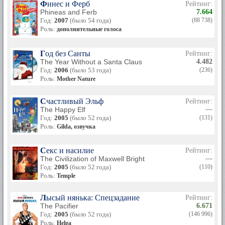
Финес и Ферб
Рейтинг:
Phineas and Ferb
7.664
Год:
2007
(было 54 года)
(88 738)
Роль:
дополнительные голоса
Год без Санты
Рейтинг:
The Year Without a Santa Claus
4.482
Год:
2006
(было 53 года)
(236)
Роль:
Mother Nature
Счастливый Эльф
Рейтинг:
The Happy Elf
—
Год:
2005
(было 52 года)
(131)
Роль:
Gilda, озвучка
Секс и насилие
Рейтинг:
The Civilization of Maxwell Bright
—
Год:
2005
(было 52 года)
(110)
Роль:
Temple
Лысый нянька: Спецзадание
Рейтинг:
The Pacifier
6.671
Год:
2005
(было 52 года)
(146 996)
Роль:
Helga