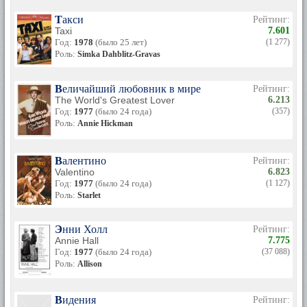
Такси
Рейтинг:
Taxi
7.601
Год:
1978
(было 25 лет)
(1 277)
Роль:
Simka Dahblitz-Gravas
Величайший любовник в мире
Рейтинг:
The World's Greatest Lover
6.213
Год:
1977
(было 24 года)
(357)
Роль:
Annie Hickman
Валентино
Рейтинг:
Valentino
6.823
Год:
1977
(было 24 года)
(1 127)
Роль:
Starlet
Энни Холл
Рейтинг:
Annie Hall
7.775
Год:
1977
(было 24 года)
(37 088)
Роль:
Allison
Видения
Рейтинг: