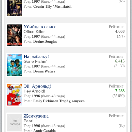
Год:
1997
(было 44 года)
(66)
Роль:
Cousin Tilly / Mrs. Hatch
Убийца в офисе
Рейтинг:
Office Killer
4.668
Год:
1997
(было 44 года)
(271)
Роль:
Dorine Douglas
На рыбалку!
Рейтинг:
Gone Fishin'
6.415
Год:
1997
(было 44 года)
(3 130)
Роль:
Donna Waters
Эй, Арнольд!
Рейтинг:
Hey Arnold!
7.283
Год:
1996
(было 43 года)
(55 090)
Роль:
Emily Dickinson Trophy, озвучка
Жемчужина
Рейтинг:
Pearl
—
Год:
1996
(было 43 года)
(85)
Роль:
Annie Caraldo