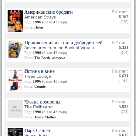
Американские бродяги
Рейтинг:
American Strays
6.167
Год:
1996
(было 43 года)
(280)
Роль:
Helen
Приключения из книги добродетелей
Рейтинг:
Adventures from the Book of Virtues
6.321
Год:
1996
(было 43 года)
(104)
Роль:
The Beetle, озвучка
Истина в вине
Рейтинг:
Trees Lounge
6.631
Год:
1996
(было 43 года)
(1 915)
Роль:
Connie
Чужие похороны
Рейтинг:
The Pallbearer
5.922
Год:
1996
(было 43 года)
(758)
Роль:
Tom's Mother
Парк Сансет
Рейтинг:
Sunset Park
6.615