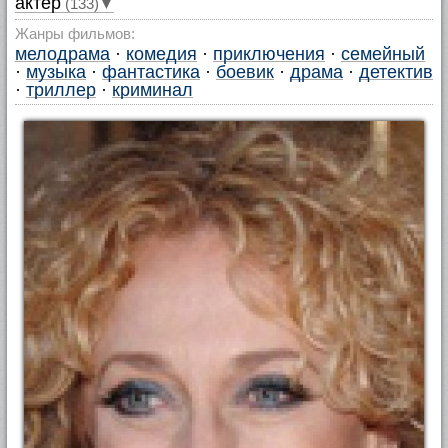
актер
(133)▼
Жанры фильмов:
мелодрама
·
комедия
·
приключения
·
семейный
·
музыка
·
фантастика
·
боевик
·
драма
·
детектив
·
триллер
·
криминал