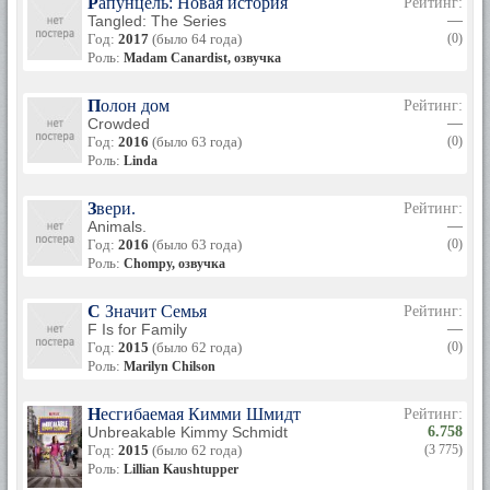
Рапунцель: Новая история
Рейтинг:
Queen», «The Shrink Is In», «My First Mister».
Tangled: The Series
—
Год:
2017
(было 64 года)
(0)
Роль:
Madam Canardist, озвучка
Полон дом
Рейтинг:
Crowded
—
Год:
2016
(было 63 года)
(0)
Роль:
Linda
Звери.
Рейтинг:
Animals.
—
Год:
2016
(было 63 года)
(0)
Роль:
Chompy, озвучка
С Значит Семья
Рейтинг:
F Is for Family
—
Год:
2015
(было 62 года)
(0)
Роль:
Marilyn Chilson
Несгибаемая Кимми Шмидт
Рейтинг:
Unbreakable Kimmy Schmidt
6.758
Год:
2015
(было 62 года)
(3 775)
Роль:
Lillian Kaushtupper