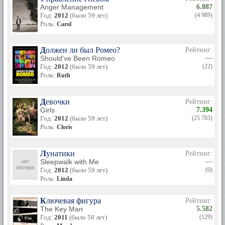
Anger Management
6.887
Год:
2012
(было 59 лет)
(4 989)
Роль:
Carol
Должен ли был Ромео?
Рейтинг:
Should've Been Romeo
—
Год:
2012
(было 59 лет)
(22)
Роль:
Ruth
Девочки
Рейтинг:
Girls
7.394
Год:
2012
(было 59 лет)
(25 703)
Роль:
Cloris
Лунатики
Рейтинг:
Sleepwalk with Me
—
Год:
2012
(было 59 лет)
(0)
Роль:
Linda
Ключевая фигура
Рейтинг:
The Key Man
5.582
Год:
2011
(было 58 лет)
(129)