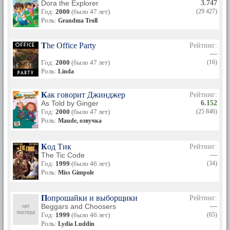
Dora the Explorer
3.747
Год:
2000
(было 47 лет)
(29 427)
Роль:
Grandma Troll
The Office Party
Рейтинг:
—
Год:
2000
(было 47 лет)
(16)
Роль:
Linda
Как говорит Джинджер
Рейтинг:
As Told by Ginger
6.152
Год:
2000
(было 47 лет)
(25 846)
Роль:
Maude, озвучка
Код Тик
Рейтинг:
The Tic Code
—
Год:
1999
(было 46 лет)
(34)
Роль:
Miss Gimpole
Попрошайки и выборщики
Рейтинг:
Beggars and Choosers
—
Год:
1999
(было 46 лет)
(65)
Роль:
Lydia Luddin