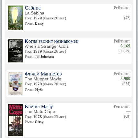
Сабина
Рейтинг:
La Sabina
—
Год:
1979
(было 26 лет)
(42)
Роль:
Daisy
Когда звонит незнакомец
Рейтинг:
When a Stranger Calls
6.169
Год:
1979
(было 26 лет)
(1 079)
Роль:
Jill Johnson
Фильм Маппетов
Рейтинг:
The Muppet Movie
5.900
Год:
1979
(было 26 лет)
(674)
Роль:
Myth
Клетка Мафу
Рейтинг:
The Mafu Cage
—
Год:
1978
(было 25 лет)
(68)
Роль:
Cissy