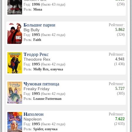
Год:
1996
(было 43 года)
(256)
Роль:
Mona
Большие парни
Рейтинг:
Big Bully
5.862
Год:
1995
(было 42 года)
(324)
Роль:
Faith
Теодор Рекс
Рейтинг:
Theodore Rex
4.941
Год:
1995
(было 42 года)
(1 436)
Роль:
Molly Rex, озвучка
Чумовая пятница
Рейтинг:
Freaky Friday
5.727
Год:
1995
(было 42 года)
(305)
Роль:
Leanne Futterman
Наполеон
Рейтинг:
Napoleon
7.622
Год:
1995
(было 42 года)
(2 635)
Роль:
Spider, озвучка