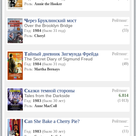
Роль:
Annie the Hooker
Через Бруклинский мост
Рейтинг:
Over the Brooklyn Bridge
—
Год:
1984
(было 31 год)
(55)
Роль:
Cheryl
Тайный дневник Зигмунда Фрейда
Рейтинг:
The Secret Diary of Sigmund Freud
—
Год:
1984
(было 31 год)
(49)
Роль:
Martha Bernays
Сказки темной стороны
Рейтинг:
Tales from the Darkside
6.814
Год:
1983
(было 30 лет)
(1 013)
Роль:
Anne MacColl
Can She Bake a Cherry Pie?
Рейтинг:
—
Год:
1983
(было 30 лет)
(11)