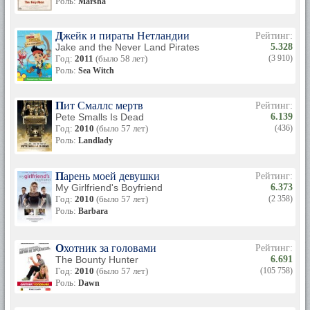
Роль:
Marsha
Джейк и пираты Нетландии
Рейтинг:
Jake and the Never Land Pirates
5.328
Год:
2011
(было 58 лет)
(3 910)
Роль:
Sea Witch
Пит Смаллс мертв
Рейтинг:
Pete Smalls Is Dead
6.139
Год:
2010
(было 57 лет)
(436)
Роль:
Landlady
Парень моей девушки
Рейтинг:
My Girlfriend's Boyfriend
6.373
Год:
2010
(было 57 лет)
(2 358)
Роль:
Barbara
Охотник за головами
Рейтинг:
The Bounty Hunter
6.691
Год:
2010
(было 57 лет)
(105 758)
Роль:
Dawn