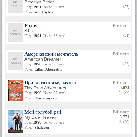
Brooklyn Bridge
—
Год:
1991
(было 38 лет)
(57)
Роль:
Aunt Sylvia
Родня
Рейтинг:
Sibs
—
Год:
1991
(было 38 лет)
(31)
Американский мечтатель
Рейтинг:
American Dreamer
—
Год:
1990
(было 37 лет)
(23)
Роль:
Lillian Abernathy
Приключения мультяшек
Рейтинг:
Tiny Toon Adventures
6.673
Год:
1990
(было 37 лет)
(2 487)
Роль:
Ollie, озвучка
Мой голубой рай
Рейтинг:
My Blue Heaven
6.771
Год:
1990
(было 37 лет)
(1 429)
Роль:
Shaldeen