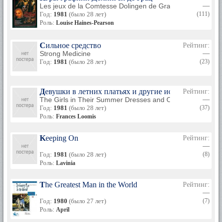
Les jeux de la Comtesse Dolingen de Gratz
—
Год:
1981
(было 28 лет)
(111)
Роль:
Louise Haines-Pearson
Сильное средство
Рейтинг:
Strong Medicine
—
Год:
1981
(было 28 лет)
(23)
Девушки в летних платьях и другие истории Ирвин
Рейтинг:
The Girls in Their Summer Dresses and Other Stories by 
—
Год:
1981
(было 28 лет)
(37)
Роль:
Frances Loomis
Keeping On
Рейтинг:
—
Год:
1981
(было 28 лет)
(8)
Роль:
Lavinia
The Greatest Man in the World
Рейтинг:
—
Год:
1980
(было 27 лет)
(7)
Роль:
April