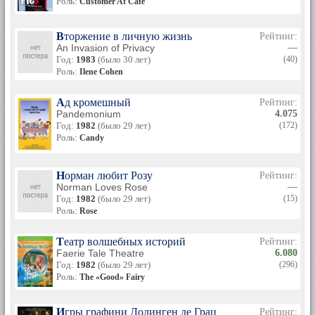
Роль:
Customer At Cafe
Вторжение в личную жизнь
Рейтинг:
An Invasion of Privacy
—
Год:
1983
(было 30 лет)
(40)
Роль:
Ilene Cohen
Ад кромешный
Рейтинг:
Pandemonium
4.075
Год:
1982
(было 29 лет)
(172)
Роль:
Candy
Норман любит Розу
Рейтинг:
Norman Loves Rose
—
Год:
1982
(было 29 лет)
(15)
Роль:
Rose
Театр волшебных историй
Рейтинг:
Faerie Tale Theatre
6.080
Год:
1982
(было 29 лет)
(296)
Роль:
The «Good» Fairy
Игры графини Долинген де Грац
Рейтинг: