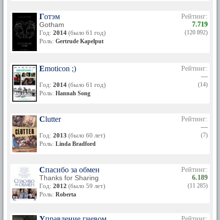
Готэм
Рейтинг:
Gotham
7.719
Год:
2014
(было 61 год)
(120 892)
Роль:
Gertrude Kapelput
Emoticon ;)
Рейтинг:
—
Год:
2014
(было 61 год)
(14)
Роль:
Hannah Song
Clutter
Рейтинг:
—
Год:
2013
(было 60 лет)
(7)
Роль:
Linda Bradford
Спасибо за обмен
Рейтинг:
Thanks for Sharing
6.189
Год:
2012
(было 59 лет)
(11 285)
Роль:
Roberta
Управление гневом
Рейтинг: