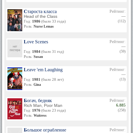
Староста класса
Рейтинг:
Head of the Class
—
Год:
1986
(было 33 года)
(112)
Роль:
Nurse Lemas
Love Scenes
Рейтинг:
—
Год:
1984
(было 31 год)
(59)
Роль:
Susan
Leave 'em Laughing
Рейтинг:
—
Год:
1981
(было 28 лет)
(13)
Роль:
Gina
Богач, бедняк
Рейтинг:
Rich Man, Poor Man
6.885
Год:
1976
(было 23 года)
(258)
Роль:
Waitress
Большое ограбление
Рейтинг: