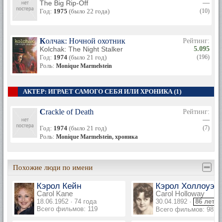
The Big Rip-Off
—
Год:
1975
(было 22 года)
(10)
Колчак: Ночной охотник
Рейтинг:
Kolchak: The Night Stalker
5.095
Год:
1974
(было 21 год)
(196)
Роль:
Monique Marmelstein
АКТЕР: ИГРАЕТ САМОГО СЕБЯ ИЛИ ХРОНИКА (1)
Crackle of Death
Рейтинг:
—
Год:
1974
(было 21 год)
(7)
Роль:
Monique Marmelstein, хроника
Похожие люди по имени
Кэрол Кейн
Кэрол Холлоуэй
Carol Kane
Carol Holloway
18.06.1952 · 74 года
30.04.1892 ·
86 лет
Всего фильмов: 119
Всего фильмов: 98