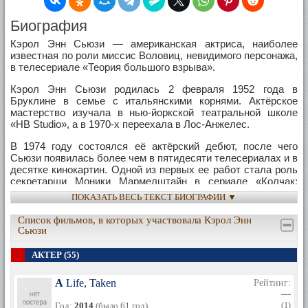
Биография
Кэрол Энн Сьюзи — американская актриса, наиболее
известная по роли миссис Воловиц, невидимого персонажа,
в телесериале «Теория большого взрыва».
Кэрол Энн Сьюзи родилась 2 февраля 1952 года в
Бруклине в семье с итальянскими корнями. Актёрское
мастерство изучала в нью-йоркской театральной школе
«HB Studio», а в 1970-х переехала в Лос-Анжелес.
В 1974 году состоялся её актёрский дебют, после чего
Сьюзи появилась более чем в пятидесяти телесериалах и в
десятке кинокартин. Одной из первых ее работ стала роль
секретарши Моники Мармелштайн в сериале «Колчак:
Ночной охотник». Среди её работ на телевидении участие в
ПОКАЗАТЬ ВЕСЬ ТЕКСТ БИОГРАФИИ ▼
таких сериалах как «Женаты… с детьми», «Без ума от
тебя», «Скорая помощь», «Сабрина — маленькая ведьма»,
Список фильмов, в которых участвовала Кэрол Энн
«Журнал мод», «Шоу 70−х», «Клиент всегда мертв» и
Сьюзи
«Анатомия страсти». На большом экране у неё были роли в
фильмах «Неприличное везение» (1987), «Секрет моего
АКТЕР (55)
успеха» (1987), «Смерть ей к лицу» (1992), «Кошки против
собак» (2001) и «Притворись моей женой» (2011).
A Life, Taken
Рейтинг:
—
Кэрол Энн Сьюзи скончалась от рака в ноябре 2014 года в
Год:
2014
(было 61 год)
(1)