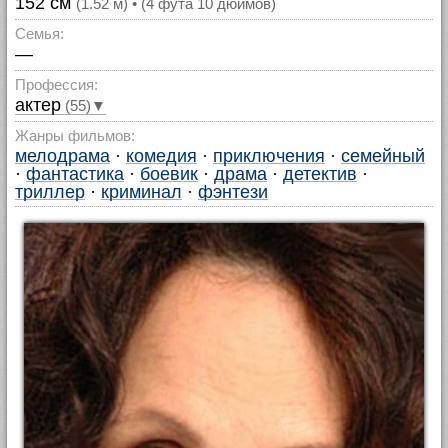
152 см
(1.52 м) • (4 фута 10 дюймов)
Семья:
—
Профессия:
актер
(55)▼
Жанры фильмов:
мелодрама
·
комедия
·
приключения
·
семейный
·
фантастика
·
боевик
·
драма
·
детектив
·
триллер
·
криминал
·
фэнтези