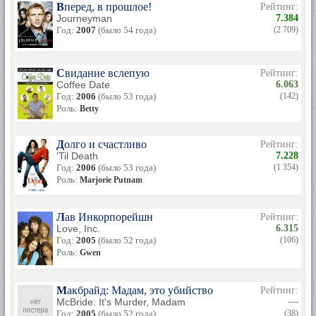
Вперед, в прошлое!
Рейтинг:
Journeyman
7.384
Год:
2007
(было 54 года)
(2 709)
Свидание вслепую
Рейтинг:
Coffee Date
6.063
Год:
2006
(было 53 года)
(142)
Роль:
Betty
Долго и счастливо
Рейтинг:
'Til Death
7.228
Год:
2006
(было 53 года)
(1 354)
Роль:
Marjorie Putnam
Лав Инкорпорейшн
Рейтинг:
Love, Inc.
6.315
Год:
2005
(было 52 года)
(106)
Роль:
Gwen
Макбрайд: Мадам, это убийство
Рейтинг:
McBride: It's Murder, Madam
—
Год:
2005
(было 52 года)
(38)