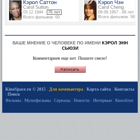
Кэрол Саттон
Кэрол Чэн
Carol Sutton
Carol Cheng
03.12.1944 ·
76 лет
09.09.1957 · 68 лет
Всего фильмов: 58
Всего фильмов: 60
ВАШЕ МНЕНИЕ О ЧЕЛОВЕКЕ ПО ИМЕНИ
КЭРОЛ ЭНН
СЬЮЗИ
Комментариев еще нет. Пишите смело!
KinoSpace.ru © 2015
|
Для компьютера
|
Карта сайта
|
Контакты
|
Поиск
Фильмы
|
Мультфильмы
|
Сериалы
|
Новости
|
Интервью
|
Киноблог