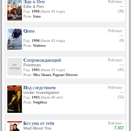
Эди и Пен
Рейтинг:
Edie & Pen
—
Год:
1996
(было 43 года)
(28)
Роль:
Irma
Qiana
Рейтинг:
—
Год:
1996
(было 43 года)
(0)
Роль:
Waitress
Сопровождающий
Рейтинг:
Pointman
—
Год:
1995
(было 42 года)
(45)
Роль:
Miss Sloane, Pageant Director
Под следствием
Рейтинг:
Under Investigation
—
Год:
1993
(было 40 лет)
(53)
Роль:
Neighbor
Без ума от тебя
Рейтинг:
Mad About You
7.357