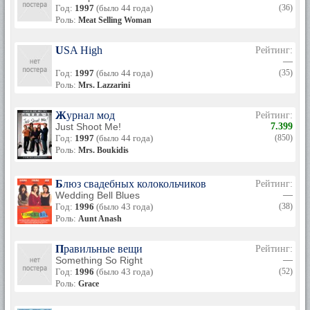
Год:
1997
(было 44 года)
(36)
Роль:
Meat Selling Woman
USA High
Рейтинг:
—
Год:
1997
(было 44 года)
(35)
Роль:
Mrs. Lazzarini
Журнал мод
Рейтинг:
Just Shoot Me!
7.399
Год:
1997
(было 44 года)
(850)
Роль:
Mrs. Boukidis
Блюз свадебных колокольчиков
Рейтинг:
Wedding Bell Blues
—
Год:
1996
(было 43 года)
(38)
Роль:
Aunt Anash
Правильные вещи
Рейтинг:
Something So Right
—
Год:
1996
(было 43 года)
(52)
Роль:
Grace