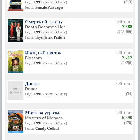
Год:
1992
(было 39 лет)
(813)
Роль:
Female Passenger
Смерть ей к лицу
Рейтинг:
Death Becomes Her
7.588
Год:
1992
(было 39 лет)
(128 188)
Роль:
Psychiatric Patient
Изящный цветок
Рейтинг:
Blossom
7.217
Год:
1990
(было 37 лет)
(2 056)
Донор
Рейтинг:
Donor
—
Год:
1990
(было 37 лет)
(54)
Мастера угрозы
Рейтинг:
Masters of Menace
6.490
Год:
1990
(было 37 лет)
(470)
Роль:
Candy Colletti