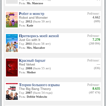
возрасте 62 лет.
Роль:
Ms. Mancuso
Робот и монстр
Рейтинг:
Robot and Monster
4.662
Год:
2012
(было 59 лет)
(609)
Роль:
Katie
Притворись моей женой
Рейтинг:
Just Go with It
7.270
Год:
2011
(было 58 лет)
(268 094)
Роль:
Mrs. Maccabee
Красный бархат
Рейтинг:
Red Velvet
—
Год:
2008
(было 55 лет)
(836)
Роль:
Mother
Теория большого взрыва
Рейтинг:
The Big Bang Theory
8.635
Год:
2007
(было 54 года)
(497 474)
Роль:
Debbie Wolowitz