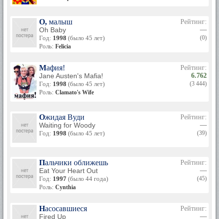
О, малыш
Рейтинг:
Oh Baby
—
Год:
1998
(было 45 лет)
(0)
Роль:
Felicia
Мафия!
Рейтинг:
Jane Austen's Mafia!
6.762
Год:
1998
(было 45 лет)
(3 444)
Роль:
Clamato's Wife
Ожидая Вуди
Рейтинг:
Waiting for Woody
—
Год:
1998
(было 45 лет)
(39)
Пальчики оближешь
Рейтинг:
Eat Your Heart Out
—
Год:
1997
(было 44 года)
(45)
Роль:
Cynthia
Насосавшиеся
Рейтинг:
Fired Up
—