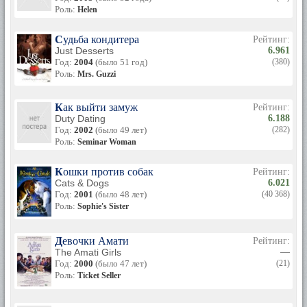
Роль:
Helen
Судьба кондитера
Рейтинг:
Just Desserts
6.961
Год:
2004
(было 51 год)
(380)
Роль:
Mrs. Guzzi
Как выйти замуж
Рейтинг:
Duty Dating
6.188
Год:
2002
(было 49 лет)
(282)
Роль:
Seminar Woman
Кошки против собак
Рейтинг:
Cats & Dogs
6.021
Год:
2001
(было 48 лет)
(40 368)
Роль:
Sophie's Sister
Девочки Амати
Рейтинг:
The Amati Girls
—
Год:
2000
(было 47 лет)
(21)
Роль:
Ticket Seller