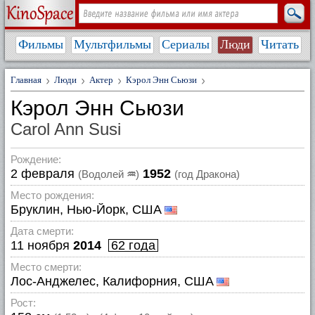
Фильмы
Мультфильмы
Сериалы
Люди
Читать
Главная
Люди
Актер
Кэрол Энн Сьюзи
Кэрол Энн Сьюзи
Carol Ann Susi
Рождение:
2 февраля
1952
(Водолей
♒
)
(год Дракона)
Место рождения:
Бруклин, Нью-Йорк, США
Дата смерти:
11 ноября
2014
62 года
Место смерти:
Лос-Анджелес, Калифорния, США
Рост: