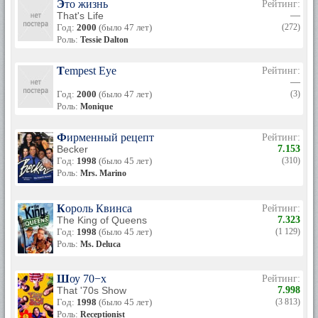
Это жизнь
Рейтинг:
That's Life
—
Год:
2000
(было 47 лет)
(272)
Роль:
Tessie Dalton
Tempest Eye
Рейтинг:
—
Год:
2000
(было 47 лет)
(3)
Роль:
Monique
Фирменный рецепт
Рейтинг:
Becker
7.153
Год:
1998
(было 45 лет)
(310)
Роль:
Mrs. Marino
Король Квинса
Рейтинг:
The King of Queens
7.323
Год:
1998
(было 45 лет)
(1 129)
Роль:
Ms. Deluca
Шоу 70−х
Рейтинг:
That '70s Show
7.998
Год:
1998
(было 45 лет)
(3 813)
Роль:
Receptionist