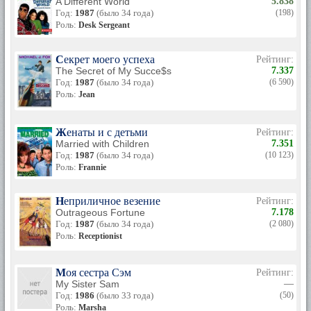
A Different World
5.838
Год:
1987
(было 34 года)
(198)
Роль:
Desk Sergeant
Секрет моего успеха
Рейтинг:
The Secret of My Succe$s
7.337
Год:
1987
(было 34 года)
(6 590)
Роль:
Jean
Женаты и с детьми
Рейтинг:
Married with Children
7.351
Год:
1987
(было 34 года)
(10 123)
Роль:
Frannie
Неприличное везение
Рейтинг:
Outrageous Fortune
7.178
Год:
1987
(было 34 года)
(2 080)
Роль:
Receptionist
Моя сестра Сэм
Рейтинг:
My Sister Sam
—
Год:
1986
(было 33 года)
(50)
Роль:
Marsha