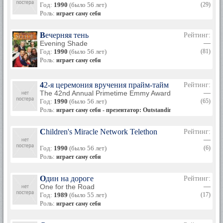
Год:
1990
(было 56 лет)
(29)
Роль:
играет саму себя
Вечерняя тень
Рейтинг:
Evening Shade
—
Год:
1990
(было 56 лет)
(81)
Роль:
играет саму себя
42-я церемония вручения прайм-тайм премии «Эмми
Рейтинг:
The 42nd Annual Primetime Emmy Awards
—
Год:
1990
(было 56 лет)
(65)
Роль:
играет саму себя - презентатор: Outstanding Lead Actress in a
Children's Miracle Network Telethon
Рейтинг:
—
Год:
1990
(было 56 лет)
(6)
Роль:
играет саму себя
Один на дороге
Рейтинг:
One for the Road
—
Год:
1989
(было 55 лет)
(17)
Роль:
играет саму себя