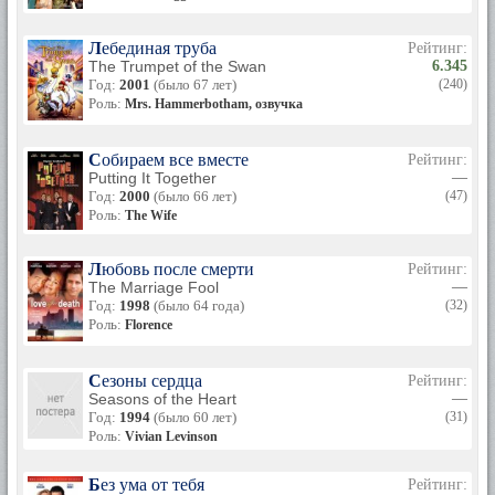
Лебединая труба
Рейтинг:
The Trumpet of the Swan
6.345
Год:
2001
(было 67 лет)
(240)
Роль:
Mrs. Hammerbotham, озвучка
Собираем все вместе
Рейтинг:
Putting It Together
—
Год:
2000
(было 66 лет)
(47)
Роль:
The Wife
Любовь после смерти
Рейтинг:
The Marriage Fool
—
Год:
1998
(было 64 года)
(32)
Роль:
Florence
Сезоны сердца
Рейтинг:
Seasons of the Heart
—
Год:
1994
(было 60 лет)
(31)
Роль:
Vivian Levinson
Без ума от тебя
Рейтинг: