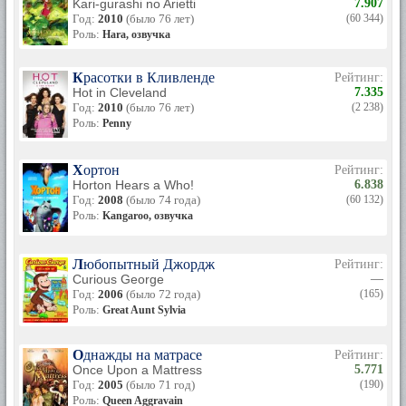
Kari-gurashi no Arietti
7.907
В марте 2007 года актриса подала в суд на компанию 20th
Год:
2010
(было 76 лет)
(60 344)
Century Fox за использование её образа «классической
Роль:
Hara, озвучка
английской горничной» из «Шоу Кэрол Бёрнетт» в
мультсериале «Гриффины» (эпизод «Peterotica») без её
согласия. В качестве компенсации актриса потребовала 6
Красотки в Кливленде
Рейтинг:
миллионов долларов. 4 июня 2007 года в иске судьёй
Hot in Cleveland
7.335
Дином Ди Прегерсоном было отказано. В постановлении
Год:
2010
(было 76 лет)
(2 238)
указывалась отсылка к Первой поправке и делу «Журнал
Роль:
Penny
„Hustler“ против Фэлуелла».
В настоящее время Кэрол не перестает интересоваться
Хортон
Рейтинг:
творчеством. Несмотря на собственный почтенный возраст,
Horton Hears a Who!
6.838
актриса не разучилась радоваться жизни.
Год:
2008
(было 74 года)
(60 132)
Роль:
Kangaroo, озвучка
Любопытный Джордж
Рейтинг:
Curious George
—
Год:
2006
(было 72 года)
(165)
Роль:
Great Aunt Sylvia
Однажды на матрасе
Рейтинг:
Once Upon a Mattress
5.771
Год:
2005
(было 71 год)
(190)
Роль:
Queen Aggravain