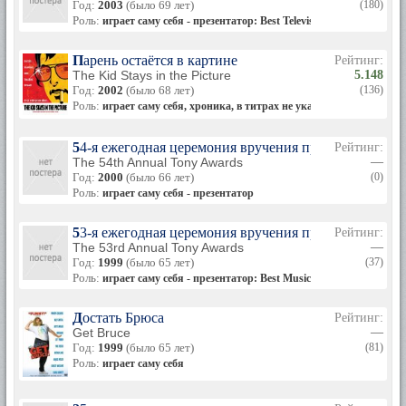
Год:
2003
(было 69 лет)
(180)
Роль:
играет саму себя - презентатор: Best Television Series [Comedy
Парень остаётся в картине
Рейтинг:
The Kid Stays in the Picture
5.148
Год:
2002
(было 68 лет)
(136)
Роль:
играет саму себя, хроника, в титрах не указана
54-я ежегодная церемония вручения премии «Тони»
Рейтинг:
The 54th Annual Tony Awards
—
Год:
2000
(было 66 лет)
(0)
Роль:
играет саму себя - презентатор
53-я ежегодная церемония вручения премии «Тони»
Рейтинг:
The 53rd Annual Tony Awards
—
Год:
1999
(было 65 лет)
(37)
Роль:
играет саму себя - презентатор: Best Musical
Достать Брюса
Рейтинг:
Get Bruce
—
Год:
1999
(было 65 лет)
(81)
Роль:
играет саму себя