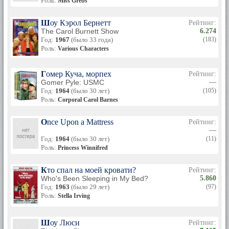
Роль:
Miss Grebs
Шоу Кэрол Бернетт
Рейтинг:
The Carol Burnett Show
6.274
Год:
1967
(было 33 года)
(183)
Роль:
Various Characters
Гомер Куча, морпех
Рейтинг:
Gomer Pyle: USMC
—
Год:
1964
(было 30 лет)
(105)
Роль:
Corporal Carol Barnes
Once Upon a Mattress
Рейтинг:
—
Год:
1964
(было 30 лет)
(11)
Роль:
Princess Winnifred
Кто спал на моей кровати?
Рейтинг:
Who's Been Sleeping in My Bed?
5.860
Год:
1963
(было 29 лет)
(97)
Роль:
Stella Irving
Шоу Люси
Рейтинг: