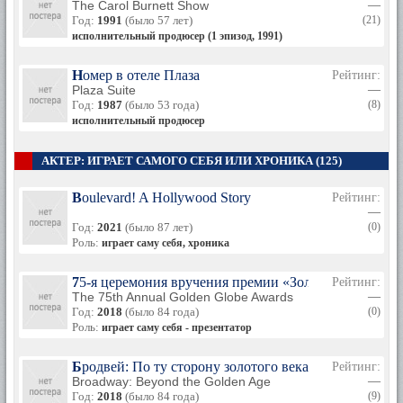
The Carol Burnett Show
—
Год:
1991
(было 57 лет)
(21)
исполнительный продюсер (1 эпизод, 1991)
Номер в отеле Плаза
Рейтинг:
Plaza Suite
—
Год:
1987
(было 53 года)
(8)
исполнительный продюсер
АКТЕР: ИГРАЕТ САМОГО СЕБЯ ИЛИ ХРОНИКА (125)
Boulevard! A Hollywood Story
Рейтинг:
—
Год:
2021
(было 87 лет)
(0)
Роль:
играет саму себя, хроника
75-я церемония вручения премии «Золотой глобус»
Рейтинг:
The 75th Annual Golden Globe Awards
—
Год:
2018
(было 84 года)
(0)
Роль:
играет саму себя - презентатор
Бродвей: По ту сторону золотого века
Рейтинг:
Broadway: Beyond the Golden Age
—
Год:
2018
(было 84 года)
(9)