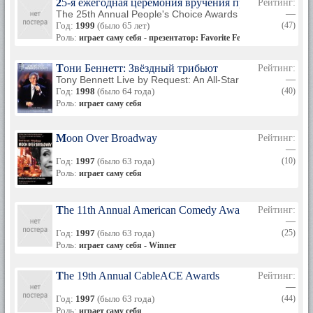
25-я ежегодная церемония вручения премии People's
Рейтинг:
The 25th Annual People's Choice Awards
—
Год:
1999
(было 65 лет)
(47)
Роль:
играет саму себя - презентатор: Favorite Female Television Per
Тони Беннетт: Звёздный трибьют
Рейтинг:
Tony Bennett Live by Request: An All-Star Tribute
—
Год:
1998
(было 64 года)
(40)
Роль:
играет саму себя
Moon Over Broadway
Рейтинг:
—
Год:
1997
(было 63 года)
(10)
Роль:
играет саму себя
The 11th Annual American Comedy Awards
Рейтинг:
—
Год:
1997
(было 63 года)
(25)
Роль:
играет саму себя - Winner
The 19th Annual CableACE Awards
Рейтинг:
—
Год:
1997
(было 63 года)
(44)
Роль:
играет саму себя