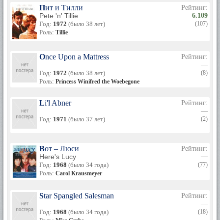
Пит и Тилли
Рейтинг:
Pete 'n' Tillie
6.109
Год:
1972
(было 38 лет)
(107)
Роль:
Tillie
Once Upon a Mattress
Рейтинг:
—
Год:
1972
(было 38 лет)
(8)
Роль:
Princess Winifred the Woebegone
Li'l Abner
Рейтинг:
—
Год:
1971
(было 37 лет)
(2)
Вот – Люси
Рейтинг:
Here's Lucy
—
Год:
1968
(было 34 года)
(77)
Роль:
Carol Krausmeyer
Star Spangled Salesman
Рейтинг:
—
Год:
1968
(было 34 года)
(18)