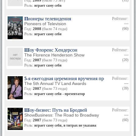
Год:
2009
(было 75 лет)
(12)
Роль:
играет саму себя
Пионеры телевидения
Рейтинг:
Pioneers of Television
—
Год:
2008
(было 74 года)
(66)
Роль:
играет саму себя
Шоу Флоренс Хендерсон
Рейтинг:
The Florence Henderson Show
—
Год:
2007
(было 73 года)
(20)
Роль:
играет саму себя
5-я ежегодная церемония вручения премии TV Land 
Рейтинг:
The 5th Annual TV Land Awards
—
Год:
2007
(было 73 года)
(39)
Роль:
играет саму себя - презентатор
Шоу-бизнес: Путь на Бродвей
Рейтинг:
ShowBusiness: The Road to Broadway
—
Год:
2007
(было 73 года)
(60)
Роль:
играет саму себя, в титрах не указана