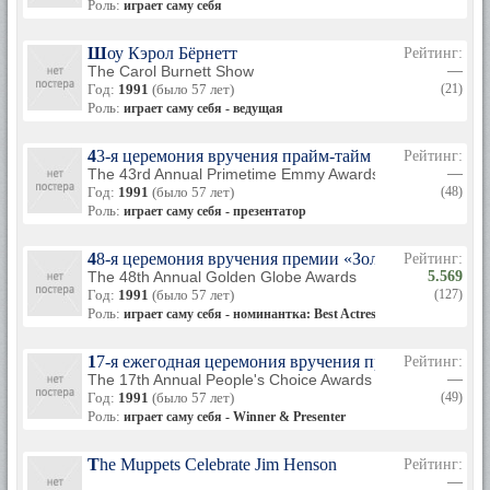
Роль:
играет саму себя
Шоу Кэрол Бёрнетт
Рейтинг:
The Carol Burnett Show
—
Год:
1991
(было 57 лет)
(21)
Роль:
играет саму себя - ведущая
43-я церемония вручения прайм-тайм премии «Эмми
Рейтинг:
The 43rd Annual Primetime Emmy Awards
—
Год:
1991
(было 57 лет)
(48)
Роль:
играет саму себя - презентатор
48-я церемония вручения премии «Золотой глобус»
Рейтинг:
The 48th Annual Golden Globe Awards
5.569
Год:
1991
(было 57 лет)
(127)
Роль:
играет саму себя - номинантка: Best Actress in a TV-Series - Co
17-я ежегодная церемония вручения премии People's
Рейтинг:
The 17th Annual People's Choice Awards
—
Год:
1991
(было 57 лет)
(49)
Роль:
играет саму себя - Winner & Presenter
The Muppets Celebrate Jim Henson
Рейтинг:
—