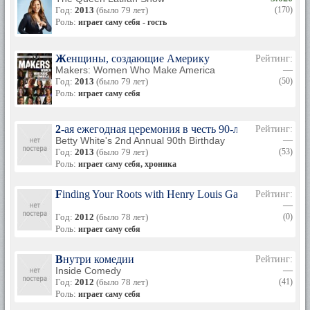
Год:
2013
(было 79 лет)
(170)
Роль:
играет саму себя - гость
Женщины, создающие Америку
Рейтинг:
Makers: Women Who Make America
—
Год:
2013
(было 79 лет)
(50)
Роль:
играет саму себя
2-ая ежегодная церемония в честь 90-летия Бетти Уа
Рейтинг:
Betty White's 2nd Annual 90th Birthday
—
Год:
2013
(было 79 лет)
(53)
Роль:
играет саму себя, хроника
Finding Your Roots with Henry Louis Gates, Jr.
Рейтинг:
—
Год:
2012
(было 78 лет)
(0)
Роль:
играет саму себя
Внутри комедии
Рейтинг:
Inside Comedy
—
Год:
2012
(было 78 лет)
(41)
Роль:
играет саму себя