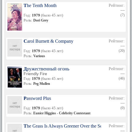
The Tenth Month
Рейтинг:
—
Год:
1979
(было 45 лет)
(7)
Роль:
Dori Grey
Carol Burnett & Company
Рейтинг:
—
Год:
1979
(было 45 лет)
(20)
Роль:
Various
Дружественный огонь
Рейтинг:
Friendly Fire
—
Год:
1979
(было 45 лет)
(46)
Роль:
Peg Mullen
Password Plus
Рейтинг:
—
Год:
1979
(было 45 лет)
(0)
Роль:
Eunice Higgins - Celebrity Contestant
The Grass Is Always Greener Over the Septic Tank
Рейтинг:
—