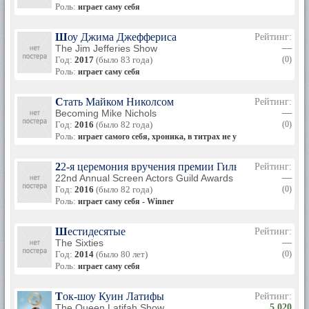
Роль:
играет саму себя
Шоу Джима Джеффериса
Рейтинг:
The Jim Jefferies Show
—
Год:
2017
(было 83 года)
(0)
Роль:
играет саму себя
Стать Майком Николсом
Рейтинг:
Becoming Mike Nichols
—
Год:
2016
(было 82 года)
(0)
Роль:
играет самого себя, хроника, в титрах не указана
22-я церемония вручения премии Гильдии киноактер
Рейтинг:
22nd Annual Screen Actors Guild Awards
—
Год:
2016
(было 82 года)
(0)
Роль:
играет саму себя - Winner
Шестидесятые
Рейтинг:
The Sixties
—
Год:
2014
(было 80 лет)
(0)
Роль:
играет саму себя
Ток-шоу Куин Латифы
Рейтинг:
The Queen Latifah Show
5.020