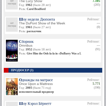
The Lucy Show
7.105
Год:
1962
(было 28 лет)
(205)
Роль:
Carol Bradford
Шоу недели Дюпонта
Рейтинг:
The DuPont Show of the Week
—
Год:
1961
(было 27 лет)
(0)
Роль:
рассказчик
Сборник
Рейтинг:
Omnibus
—
Год:
1952
(было 18 лет)
(91)
Роль:
Give Him the Ooh-la-la in «DuBarry Was a Lady»
ПРОДЮСЕР (3)
Однажды на матрасе
Рейтинг:
Once Upon a Mattress
5.771
Год:
2005
(было 71 год)
(190)
исполнительный продюсер
Шоу Кэрол Бёрнетт
Рейтинг: