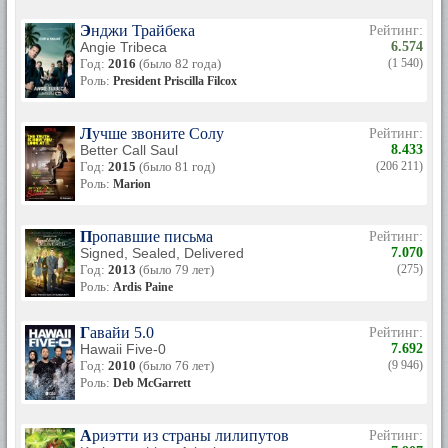
«Фресно» (1986) и «Времена сердца» (1994). Из её
киноработ наиболее приметными стали роли в фильмах
Энджи Трайбека
Рейтинг:
«Пит и Тилли» (1971), «Первая полоса» (1974), «Свадьба»
Angie Tribeca
6.574
(1978), «Времена года» (1981) и «Безумные подмостки»
Год:
2016
(было 82 года)
(1 540)
(1992).
Роль:
President Priscilla Filcox
В 80-ые – 90-ые годы прошлого столетия актрисы вновь
попыталась взойти на пик успеха и снова выступила в роли
Лучше звоните Солу
Рейтинг:
ведущей одной из телевизионных передач.
Better Call Saul
8.433
Год:
2015
(было 81 год)
(206 211)
В 2005 году актриса была удостоена Президентской
Роль:
Marion
медали Свободы из рук Джорджа Буша. Помимо этого она
является обадательницей звезды на Голливудской аллее
славы, местоположение которой на Голливудском
Пропавшие письма
Рейтинг:
бульваре определил хичкоковский триллер «Незнакомцы в
Signed, Sealed, Delivered
7.070
поезде», снятый в 1951 году. В то время Кэрол Бёрнетт
Год:
2013
(было 79 лет)
(275)
работала контролером билетов в театре «Warner» на
Роль:
Ardis Paine
Голливудском бульваре, в котором как раз шли
«Незнакомцы в поезде». Двое человек опоздали на сеанс, а
Бёрнетт, уже видевшая фильм, сказала, что эту
Гавайи 5.0
Рейтинг:
замечательную картину надо смотреть с самого начала.
Hawaii Five-0
7.692
Итогом этого смелого действия стало увольнении Бёрнетт
Год:
2010
(было 76 лет)
(9 946)
из театра. Несколько лет спустя, когда во время вручения
Роль:
Deb McGarrett
актрисе звезды на Голливудской аллее славы её спросили,
где бы она хотела её поместить, Бёрнетт выбрала местом
прямо перед театром «Warner».
Ариэтти из страны лилипутов
Рейтинг: