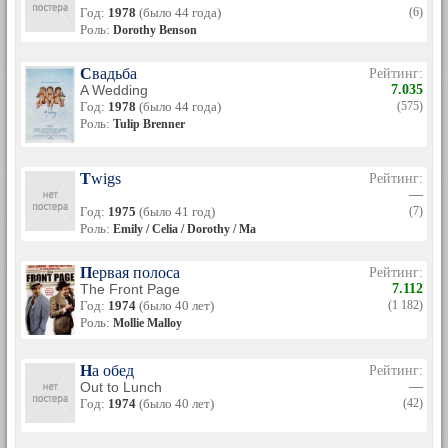
Год:
1978
(было 44 года)
(6)
Роль:
Dorothy Benson
Свадьба
Рейтинг:
A Wedding
7.035
Год:
1978
(было 44 года)
(575)
Роль:
Tulip Brenner
Twigs
Рейтинг:
—
Год:
1975
(было 41 год)
(7)
Роль:
Emily / Celia / Dorothy / Ma
Первая полоса
Рейтинг:
The Front Page
7.112
Год:
1974
(было 40 лет)
(1 182)
Роль:
Mollie Malloy
На обед
Рейтинг:
Out to Lunch
—
Год:
1974
(было 40 лет)
(42)