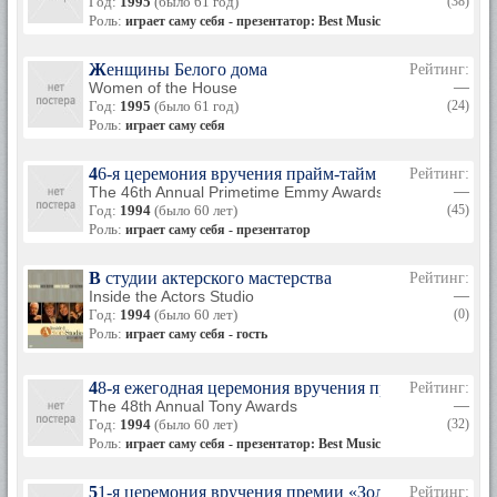
Год:
1995
(было 61 год)
(38)
Роль:
играет саму себя - презентатор: Best Musical
Женщины Белого дома
Рейтинг:
Women of the House
—
Год:
1995
(было 61 год)
(24)
Роль:
играет саму себя
46-я церемония вручения прайм-тайм премии «Эмми
Рейтинг:
The 46th Annual Primetime Emmy Awards
—
Год:
1994
(было 60 лет)
(45)
Роль:
играет саму себя - презентатор
В студии актерского мастерства
Рейтинг:
Inside the Actors Studio
—
Год:
1994
(было 60 лет)
(0)
Роль:
играет саму себя - гость
48-я ежегодная церемония вручения премии «Тони»
Рейтинг:
The 48th Annual Tony Awards
—
Год:
1994
(было 60 лет)
(32)
Роль:
играет саму себя - презентатор: Best Musical
51-я церемония вручения премии «Золотой глобус»
Рейтинг: