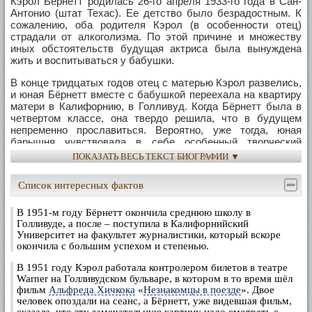
Кэрол Бёрнетт родилась 26-го апреля 1933-го года в Сан-
Антонио (штат Техас). Ее детство было безрадостным. К
сожалению, оба родителя Кэрол (в особенности отец)
страдали от алкоголизма. По этой причине и множеству
иных обстоятельств будущая актриса была вынуждена
жить и воспитываться у бабушки.
В конце тридцатых годов отец с матерью Кэрол развелись,
и юная Бёрнетт вместе с бабушкой переехала на квартиру
матери в Калифорнию, в Голливуд. Когда Бёрнетт была в
четвертом классе, она твердо решила, что в будущем
непременно прославиться. Вероятно, уже тогда, юная
барышня чувствовала в себе особенный творческий
потенциал.
ПОКАЗАТЬ ВЕСЬ ТЕКСТ БИОГРАФИИ ▼
В 1951-ом году Бёрнетт окончила среднюю школу в
Список интересных фактов
Голливуде, а после – поступила в Калифорнийский
Университет на факультет журналистики, который вскоре
окончила с большим успехом и степенью.
В 1951-м году Бёрнетт окончила среднюю школу в
Голливуде, а после – поступила в Калифорнийский
Еще будучи студенткой Кэрол заинтересовалась
Университет на факультет журналистики, который вскоре
театральным искусством и драматургией. Первоначально
окончила с большим успехом и степенью.
интерес будущей актрисы был поверхностным, однако
В 1951 году Кэрол работала контролером билетов в театре
вскоре Бёрнетт написала несколько работ по теме
Warner на Голливудском бульваре, в котором в то время шёл
искусства, удостоилась всяческих похвал и поверила в
фильм
Альфреда Хичкока
«
Незнакомцы в поезде
». Двое
собственные силы.
человек опоздали на сеанс, а Бёрнетт, уже видевшая фильм,