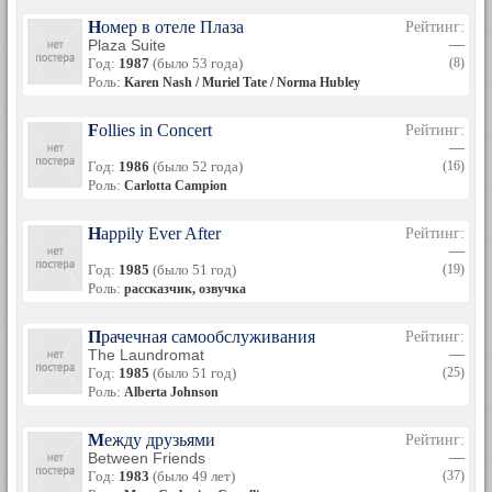
Номер в отеле Плаза
Рейтинг:
Plaza Suite
—
Год:
1987
(было 53 года)
(8)
Роль:
Karen Nash / Muriel Tate / Norma Hubley
Follies in Concert
Рейтинг:
—
Год:
1986
(было 52 года)
(16)
Роль:
Carlotta Campion
Happily Ever After
Рейтинг:
—
Год:
1985
(было 51 год)
(19)
Роль:
рассказчик, озвучка
Прачечная самообслуживания
Рейтинг:
The Laundromat
—
Год:
1985
(было 51 год)
(25)
Роль:
Alberta Johnson
Между друзьями
Рейтинг:
Between Friends
—
Год:
1983
(было 49 лет)
(37)