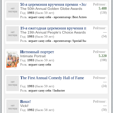
50-я церемония вручения премии «Золотой глобус»
Рейтинг:
The 50th Annual Golden Globe Awards
5.488
Год:
1993
(было 59 лет)
(130)
Роль:
играет саму себя - презентатор: Best Actress / Actor in a TV-Ser
19-я ежегодная церемония вручения премии People's
Рейтинг:
The 19th Annual People's Choice Awards
—
Год:
1993
(было 59 лет)
(54)
Роль:
играет саму себя - презентатор: Special Award to Cheers
Интимный портрет
Рейтинг:
Intimate Portrait
5.220
Год:
1993
(было 59 лет)
(198)
Роль:
играет саму себя
The First Annual Comedy Hall of Fame
Рейтинг:
—
Год:
1993
(было 59 лет)
(24)
Роль:
играет саму себя / Inductee
Вики!
Рейтинг:
Vicki!
—
Год:
1992
(было 58 лет)
(50)