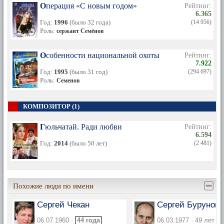
Операция «С новым годом»
Рейтинг:
6.365
Год:
1996
(было 32 года)
(14 956)
Роль:
сержант Семёнов
Особенности национальной охоты
Рейтинг:
7.922
Год:
1995
(было 31 год)
(294 697)
Роль:
Семенов
КОМПОЗИТОР (1)
Гюльчатай. Ради любви
Рейтинг:
6.594
Год:
2014
(было 50 лет)
(2 481)
Похожие люди по имени
Сергей Чекан
Сергей Бурунов
06.07.1960 ·
44 года
06.03.1977 · 49 лет