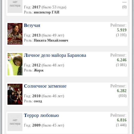
—
Год:
2017
(было 53 года)
(0)
Роль:
инспектор ГАИ
Везучая
Рейтинг:
5.919
Год:
2013
(было 49 лет)
(3 195)
Роль:
Никита Михайлович
Личное дело майора Баранова
Рейтинг:
6.246
Год:
2012
(было 48 лет)
(1 081)
Роль:
Жорж
Солнечное затмение
Рейтинг:
6.282
Год:
2010
(было 46 лет)
(810)
Роль:
сосед
Террор любовью
Рейтинг:
6.816
Год:
2009
(было 45 лет)
(1 446)