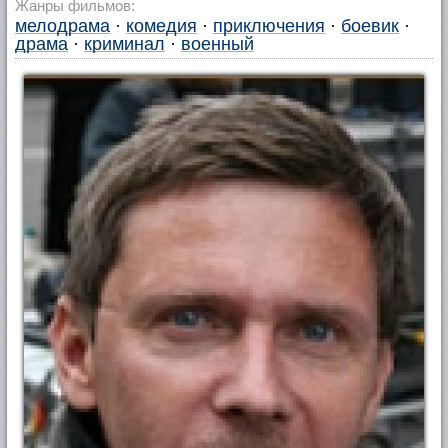
Жанры фильмов:
мелодрама
·
комедия
·
приключения
·
боевик
·
драма
·
криминал
·
военный