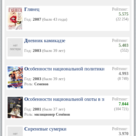
Глянец
Рейтинг:
5.575
Год:
2007
(было 43 года)
(22 254)
Дневник камикадзе
Рейтинг:
5.403
Год:
2003
(было 39 лет)
(552)
Особенности национальной политики
Рейтинг:
4.993
Год:
2003
(было 39 лет)
(8 749)
Роль:
Семенов
Особенности национальной охоты в зимний период
Рейтинг:
7.044
Год:
2001
(было 37 лет)
(104 721)
Роль:
милиционер Семёнов
Сиреневые сумерки
Рейтинг:
3.970