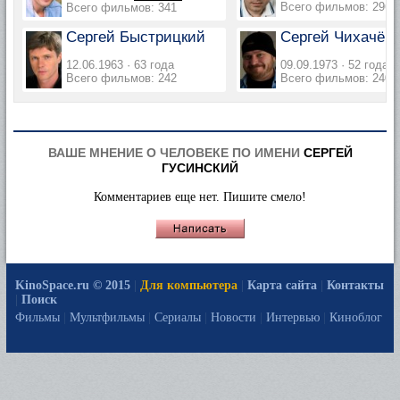
Всего фильмов: 296
Всего фильмов: 341
Сергей Быстрицкий
Сергей Чихачёв
12.06.1963 · 63 года
09.09.1973 · 52 года
Всего фильмов: 242
Всего фильмов: 240
ВАШЕ МНЕНИЕ О ЧЕЛОВЕКЕ ПО ИМЕНИ
СЕРГЕЙ
ГУСИНСКИЙ
Комментариев еще нет. Пишите смело!
KinoSpace.ru © 2015
|
Для компьютера
|
Карта сайта
|
Контакты
|
Поиск
Фильмы
|
Мультфильмы
|
Сериалы
|
Новости
|
Интервью
|
Киноблог