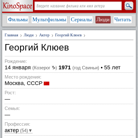
Фильмы
Мультфильмы
Сериалы
Люди
Читать
Главная
Люди
Актер
Георгий Клюев
Георгий Клюев
Рождение:
14 января
1971
• 55 лет
(Козерог
♑
)
(год Свиньи)
Место рождения:
Москва, СССР
Рост:
—
Семья:
—
Профессия:
актер
(54)▼