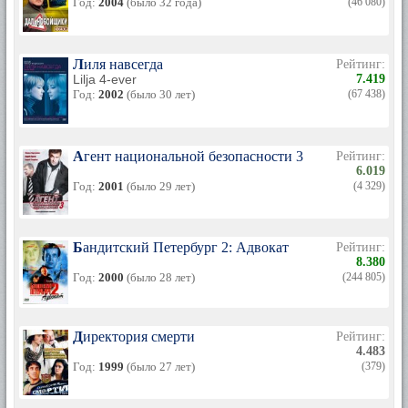
Год:
2004
(было 32 года)
(46 080)
Лиля навсегда
Рейтинг:
Lilja 4-ever
7.419
Год:
2002
(было 30 лет)
(67 438)
Агент национальной безопасности 3
Рейтинг:
6.019
Год:
2001
(было 29 лет)
(4 329)
Бандитский Петербург 2: Адвокат
Рейтинг:
8.380
Год:
2000
(было 28 лет)
(244 805)
Директория смерти
Рейтинг:
4.483
Год:
1999
(было 27 лет)
(379)