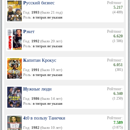
Русский бизнес
Рейтинг:
5.217
Год:
1993
(было 21 год)
(4 409)
Роль:
в титрах не указан
Рэкет
Рейтинг:
6.620
Год:
1992
(было 20 лет)
(1 506)
Роль:
в титрах не указан
Капитан Крокус
Рейтинг:
6.051
Год:
1991
(было 19 лет)
(381)
Роль:
в титрах не указан
Нужные люди
Рейтинг:
6.340
Год:
1986
(было 14 лет)
(1 250)
Роль:
в титрах не указан
4:0 в пользу Танечки
Рейтинг:
7.589
Год:
1982
(было 10 лет)
(3 875)