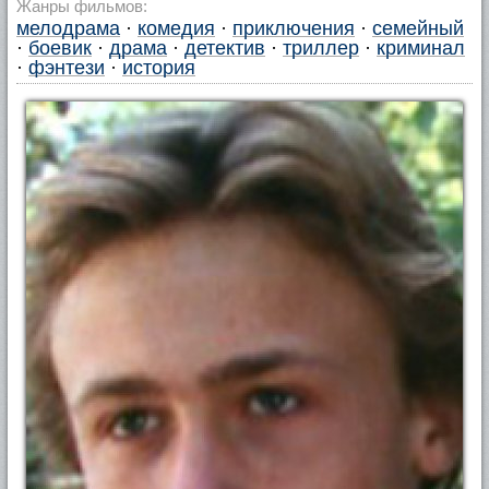
Жанры фильмов:
мелодрама
·
комедия
·
приключения
·
семейный
·
боевик
·
драма
·
детектив
·
триллер
·
криминал
·
фэнтези
·
история