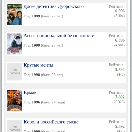
Досье детектива Дубровского
Рейтинг:
6.596
Год:
1999
(было 27 лет)
(5 304)
Агент национальной безопасности
Рейтинг:
6.396
Год:
1999
(было 27 лет)
(24 581)
Крутые менты
Рейтинг:
5.594
Год:
1998
(было 26 лет)
(446)
Ермак
Рейтинг:
7.802
Год:
1996
(было 24 года)
(20 328)
Короли российского сыска
Рейтинг:
5.592
Год:
1996
(было 24 года)
(435)