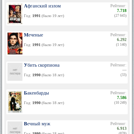
Афганский излом
Рейтинг:
7.718
Год:
1991
(было 19 лет)
(27 645)
Меченые
Рейтинг:
6.292
Год:
1991
(было 19 лет)
(1 140)
Убить скорпиона
Рейтинг:
—
Год:
1990
(было 18 лет)
(33)
Бакенбарды
Рейтинг:
7.586
Год:
1990
(было 18 лет)
(10 249)
Вечный муж
Рейтинг:
6.913
Год:
1990
(было 18 лет)
(878)