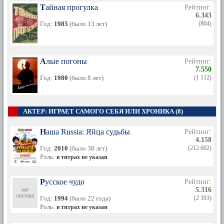
Тайная прогулка
Рейтинг:
6.343
Год:
1985
(было 13 лет)
(804)
Алые погоны
Рейтинг:
7.550
Год:
1980
(было 8 лет)
(1 112)
АКТЕР: ИГРАЕТ САМОГО СЕБЯ ИЛИ ХРОНИКА (8)
Наша Russia: Яйца судьбы
Рейтинг:
4.158
Год:
2010
(было 38 лет)
(212 602)
Роль:
в титрах не указан
Русское чудо
Рейтинг:
5.316
Год:
1994
(было 22 года)
(2 393)
Роль:
в титрах не указан