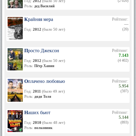
Год:
2012
(было 50 лет)
(2 020)
Роль:
дед Василий
Крайняя мера
Рейтинг:
—
Год:
2012
(было 50 лет)
(20)
Просто Джексон
Рейтинг:
7.143
Год:
2012
(было 50 лет)
(4 402)
Роль:
Пётр Ханин
Оплачено любовью
Рейтинг:
5.954
Год:
2011
(было 49 лет)
(597)
Роль:
дядя Толя
Наших бьют
Рейтинг:
5.144
Год:
2010
(было 48 лет)
(893)
Роль:
полковник