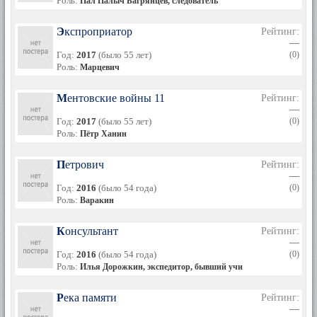
Роль:
Пал Палыч Багрянцев, следователь
Экспроприатор
Рейтинг:
—
Год:
2017
(было 55 лет)
(0)
Роль:
Марцевич
Ментовские войны 11
Рейтинг:
—
Год:
2017
(было 55 лет)
(0)
Роль:
Пётр Ханин
Петрович
Рейтинг:
—
Год:
2016
(было 54 года)
(0)
Роль:
Варакин
Консультант
Рейтинг:
—
Год:
2016
(было 54 года)
(0)
Роль:
Илья Дорожкин, экспедитор, бывший учитель
Река памяти
Рейтинг:
—