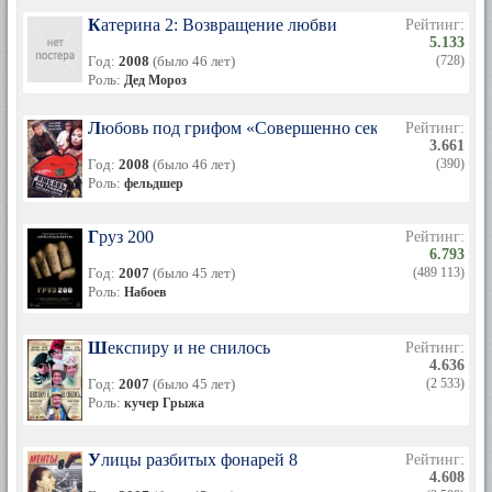
Катерина 2: Возвращение любви
Рейтинг:
5.133
Год:
2008
(было 46 лет)
(728)
Роль:
Дед Мороз
Любовь под грифом «Совершенно секретно»
Рейтинг:
3.661
Год:
2008
(было 46 лет)
(390)
Роль:
фельдшер
Груз 200
Рейтинг:
6.793
Год:
2007
(было 45 лет)
(489 113)
Роль:
Набоев
Шекспиру и не снилось
Рейтинг:
4.636
Год:
2007
(было 45 лет)
(2 533)
Роль:
кучер Грыжа
Улицы разбитых фонарей 8
Рейтинг:
4.608