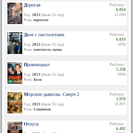
Дорогая
Рейтинг:
6.054
Год:
2013
(было 51 год)
(2 210)
Роль:
нарколог
Двое с пистолетами
Рейтинг:
6.019
Год:
2013
(было 51 год)
(470)
Роль:
осветитель сцены
Провинциал
Рейтинг:
5.358
Год:
2013
(было 51 год)
(924)
Роль:
Коля
Морские дьяволы. Смерч 2
Рейтинг:
5.970
Год:
2013
(было 51 год)
(3 267)
Роль:
Сошников
Отпуск
Рейтинг:
6.492