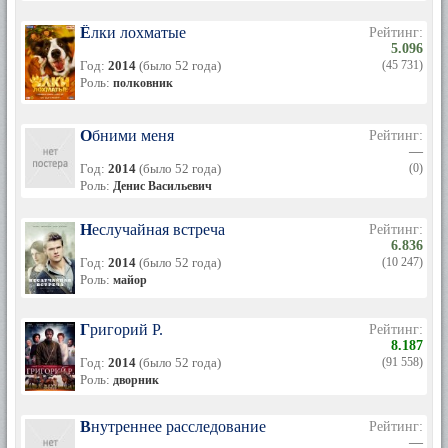
Ёлки лохматые
Рейтинг:
5.096
Год:
2014
(было 52 года)
(45 731)
Роль:
полковник
Обними меня
Рейтинг:
—
Год:
2014
(было 52 года)
(0)
Роль:
Денис Васильевич
Неслучайная встреча
Рейтинг:
6.836
Год:
2014
(было 52 года)
(10 247)
Роль:
майор
Григорий Р.
Рейтинг:
8.187
Год:
2014
(было 52 года)
(91 558)
Роль:
дворник
Внутреннее расследование
Рейтинг:
—