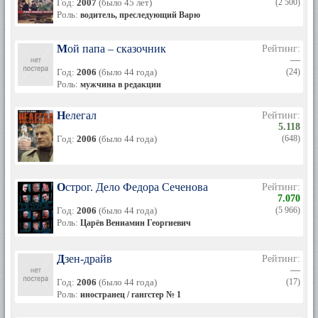
Год:
2007
(было 45 лет)
(2 500)
Роль:
водитель, преследующий Варю
Мой папа – сказочник
Рейтинг:
—
Год:
2006
(было 44 года)
(24)
Роль:
мужчина в редакции
Нелегал
Рейтинг:
5.118
Год:
2006
(было 44 года)
(648)
Острог. Дело Федора Сеченова
Рейтинг:
7.070
Год:
2006
(было 44 года)
(5 966)
Роль:
Царёв Вениамин Георгиевич
Дзен-драйв
Рейтинг:
—
Год:
2006
(было 44 года)
(17)
Роль:
иностранец / гангстер № 1