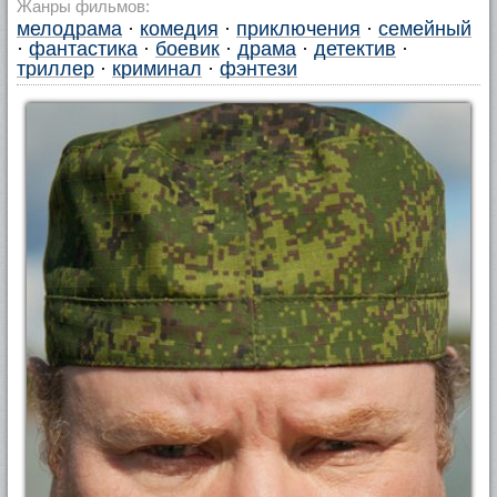
Жанры фильмов:
мелодрама
·
комедия
·
приключения
·
семейный
·
фантастика
·
боевик
·
драма
·
детектив
·
триллер
·
криминал
·
фэнтези