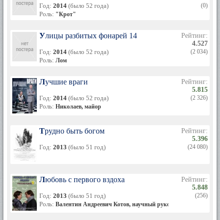
Год:
2014
(было 52 года)
(0)
Роль:
"Крот"
Улицы разбитых фонарей 14
Рейтинг:
4.527
Год:
2014
(было 52 года)
(2 034)
Роль:
Лом
Лучшие враги
Рейтинг:
5.815
Год:
2014
(было 52 года)
(2 326)
Роль:
Николаев, майор
Трудно быть богом
Рейтинг:
5.396
Год:
2013
(было 51 год)
(24 080)
Любовь с первого вздоха
Рейтинг:
5.848
Год:
2013
(было 51 год)
(256)
Роль:
Валентин Андреевич Котов, научный руководитель Марины