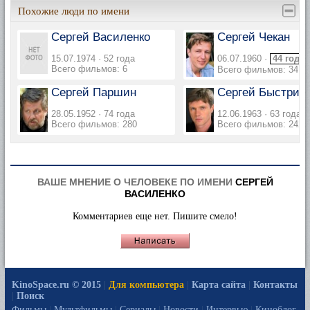
Похожие люди по имени
Сергей Василенко
Сергей Чекан
15.07.1974 · 52 года
06.07.1960 ·
44 года
Всего фильмов: 6
Всего фильмов: 341
Сергей Паршин
Сергей Быстриц
28.05.1952 · 74 года
12.06.1963 · 63 года
Всего фильмов: 280
Всего фильмов: 242
ВАШЕ МНЕНИЕ О ЧЕЛОВЕКЕ ПО ИМЕНИ
СЕРГЕЙ
ВАСИЛЕНКО
Комментариев еще нет. Пишите смело!
KinoSpace.ru © 2015
|
Для компьютера
|
Карта сайта
|
Контакты
|
Поиск
Фильмы
|
Мультфильмы
|
Сериалы
|
Новости
|
Интервью
|
Киноблог