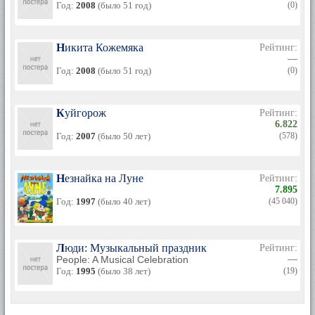
Год:
2008
(было 51 год)
(0)
Никита Кожемяка
Рейтинг:
—
Год:
2008
(было 51 год)
(0)
Куйгорож
Рейтинг:
6.822
Год:
2007
(было 50 лет)
(578)
Незнайка на Луне
Рейтинг:
7.895
Год:
1997
(было 40 лет)
(45 040)
Люди: Музыкальный праздник
Рейтинг:
People: A Musical Celebration
—
Год:
1995
(было 38 лет)
(19)