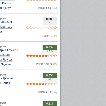
d Daoust
и Дюбуа
IMDB:
6.60
(117)
роли:
0.000
 Хейсинг
1
ерст мл.
одс
IMDB:
—
(0)
роли:
6.839
трик Флэнери
1 613
 Эвиган
ка Лаундс
 Здунич
IMDB:
5.90
(4 800)
роли:
6.550
ия Джастис
80
н Сейдж
IMDB:
6.10
(128)
роли:
6.213