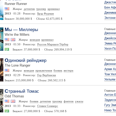
Джасти
Runner Runner
Бен Аф
Жанры:
детектив
триллер
криминал
Джемма
2013
· 01:28 · Режиссер:
Брэд Фурман
Энтони
Бюджет: 30,000,000 $ · Сборы: 62,675,095 $
Мы — Миллеры
Главные 
Дженни
We're the Millers
Джейсо
Жанры:
комедия
криминал
Эмма Р
2013
· 01:50 · Режиссер:
Роусон Маршалл Тёрбер
Уилл П
Бюджет: 37,000,000 $ · Сборы: 269,994,119 $
Одинокий рейнджер
Главные 
Джонни
The Lone Ranger
Арми Х
Жанры:
комедия
приключения
боевик
вестерн
Том Уи
2013
· 02:29 · Режиссер:
Гор Вербински
Уильям
Бюджет: 215,000,000 $ · Сборы: 260,502,115 $
Странный Томас
Главные 
Антон 
Odd Thomas
Эддисо
Жанры:
боевик
детектив
триллер
фэнтези
ужасы
Гугу Эм
2013
· 01:33 · Режиссер:
Стивен Соммерс
Нико Т
Бюджет: 27,000,000 $ · Сборы: 570,168 $