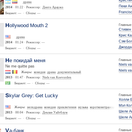
Кристи
драма
Пеки А
2014
· 01:22 · Режиссер:
Диего Араужо
Francis
Бюджет: — · Сборы: —
Hollywood Mouth 2
Главные 
Стивен
Крис К
драма
Сэм Бо
2014
· 01:24 · Режиссер: —
Джорда
Бюджет: — · Сборы: —
Не покидай меня
Главные 
Niels v
Ne me quitte pas
Niels v
Жанры:
комедия
драма
документальный
2013
· 01:47 · Режиссер:
Niels van Koevorden
Бюджет: — · Сборы: —
Skylar Grey: Get Lucky
Главные 
Холли 
Мэл Ко
Жанры:
мелодрама
комедия
приключения
музыка
короткометражка
Шеле А
2013
· 00:04 · Режиссер:
Деклан Уайтблум
Шеле А
Бюджет: — · Сборы: —
Va-банк
Главные 