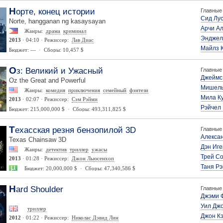
Норте, конец истории
Главные 
Сид Лу
Norte, hangganan ng kasaysayan
Арчи А
Жанры:
драма
криминал
Энджел
2013
· 04:10 · Режиссер:
Лав Диас
Майлз 
Бюджет: — · Сборы: 10,457 $
Оз: Великий и Ужасный
Главные 
Джеймс
Oz the Great and Powerful
Мишель
Жанры:
комедия
приключения
семейный
фэнтези
Мила К
2013
· 02:07 · Режиссер:
Сэм Рэйми
Рэйчел
Бюджет: 215,000,000 $ · Сборы: 493,311,825 $
Техасская резня бензопилой 3D
Главные 
Алекса
Texas Chainsaw 3D
Дэн Иге
Жанры:
детектив
триллер
ужасы
Трей Со
2013
· 01:28 · Режиссер:
Джон Льюсенхоп
Таня Р
Бюджет: 20,000,000 $ · Сборы: 47,340,586 $
Hard Shoulder
Главные 
Джэми 
Уил Дж
триллер
Джон К
2012
· 01:22 · Режиссер:
Николас Дэвид Лин