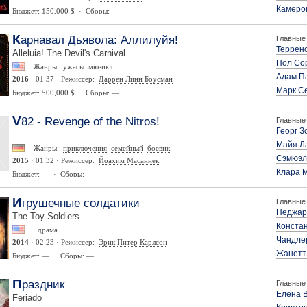
Камеро
Бюджет: 150,000 $ · Сборы: —
Карнавал Дьявола: Аллилуйя!
Главные 
Терренс
Alleluia! The Devil's Carnival
Пол Со
Жанры:
ужасы
мюзикл
Адам П
2016
· 01:37 · Режиссер:
Даррен Линн Боусман
Марк С
Бюджет: 500,000 $ · Сборы: —
V82 - Revenge of the Nitros!
Главные 
Георг З
Майя Л
Жанры:
приключения
семейный
боевик
Сэмюэл
2015
· 01:32 · Режиссер:
Йоахим Масаннек
Клара 
Бюджет: — · Сборы: —
Игрушечные солдатики
Главные 
Неджар
The Toy Soldiers
Конста
драма
Чандле
2014
· 02:23 · Режиссер:
Эрик Питер Карлсон
Жанетт
Бюджет: — · Сборы: —
Праздник
Главные 
Елена 
Feriado