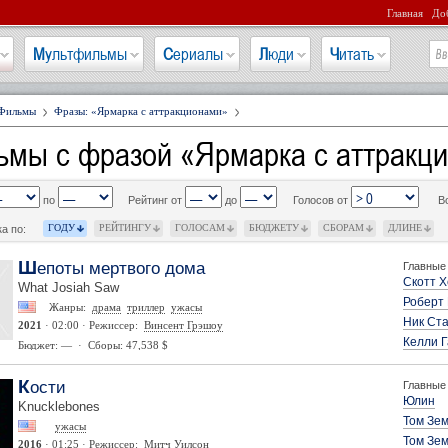
Главная
Доб
Мультфильмы
Сериалы
Люди
Читать
Фильмы
Фразы: «Ярмарка с аттракционами»
ьмы с фразой «Ярмарка с аттракц
по
Рейтинг от
до
Голосов от
В
ГОДУ
РЕЙТИНГУ
ГОЛОСАМ
БЮДЖЕТУ
СБОРАМ
ДЛИНЕ
а по:
Шепоты мертвого дома
Главные 
Скотт Х
What Josiah Saw
Роберт
Жанры:
драма
триллер
ужасы
Ник Ст
2021
· 02:00 · Режиссер:
Винсент Грэшоу
Келли 
Бюджет: — · Сборы: 47,538 $
Кости
Главные 
Юлин
Knucklebones
Том Зе
ужасы
Том Зе
2016
· 01:25 · Режиссер:
Митч Уилсон