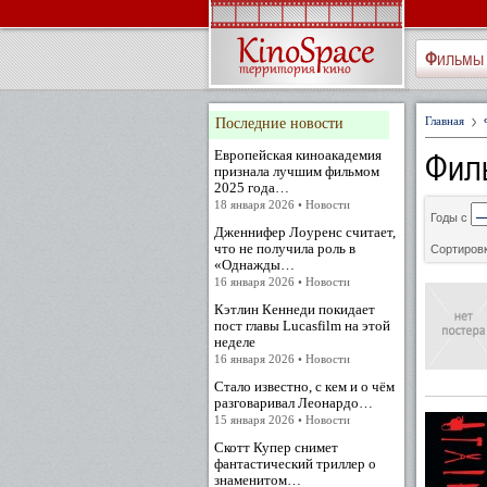
Фильмы
Главная
Последние новости
Фил
Европейская киноакадемия
признала лучшим фильмом
2025 года…
18 января 2026 • Новости
Годы с
Дженнифер Лоуренс считает,
что не получила роль в
Сортировк
«Однажды…
16 января 2026 • Новости
Кэтлин Кеннеди покидает
пост главы Lucasfilm на этой
неделе
16 января 2026 • Новости
Стало известно, с кем и о чём
разговаривал Леонардо…
15 января 2026 • Новости
Скотт Купер снимет
фантастический триллер о
знаменитом…