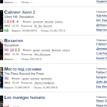
Анджел
Бюджет: — · Сборы: —
Сайлент Хилл 2
Главные 
Аделаи
Silent Hill: Revelation
Кит Хар
Жанры:
детектив
триллер
ужасы
Дебора
2012
· 01:35 · Режиссер:
М. Дж. Бассетт
Мартин
Бюджет: 20,000,000 $ · Сборы: 55,362,705 $
Византия
Главные 
Сирша 
Byzantium
Джемма
Жанры:
драма
триллер
фэнтези
ужасы
Сэм Ра
2012
· 01:58 · Режиссер:
Нил Джордан
Калеб 
Бюджет: — · Сборы: 828,284 $
Место под соснами
Главные 
Райан Г
The Place Beyond the Pines
Брэдли
Жанры:
драма
триллер
криминал
Дэйн Д
2012
· 02:20 · Режиссер:
Дерек Сиенфрэнс
Ева Ме
Бюджет: 15,000,000 $ · Сборы: 35,485,608 $
Les manèges humains
Главные 
Мари-Э
Марк-А
драма