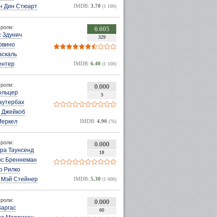
н Дин Стюарт
IMDB:
3.70
(1 100)
роли:
6.605
 Здунич
329
рвино
аскаль
ентер
IMDB:
6.40
(1 100)
роли:
0.000
ольцер
3
аутербах
 Джейкоб
Меркел
IMDB:
4.90
(76)
роли:
0.000
ра Таунсенд
18
нс Бреннеман
р Рилко
 Мэй Стейнер
IMDB:
5.30
(1 600)
роли:
0.000
Варгас
60