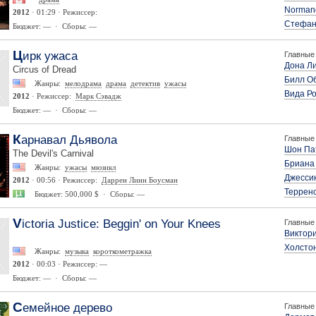
Norman
2012
· 01:29 · Режиссер:
Стефан
Бюджет: — · Сборы: —
Цирк ужаса
Главные 
Дона Ли
Circus of Dread
Билл Об
Жанры:
мелодрама
драма
детектив
ужасы
Вида Р
2012
· Режиссер:
Марк Сэвадж
Бюджет: — · Сборы: —
Карнавал Дьявола
Главные 
Шон Па
The Devil's Carnival
Бриана
Жанры:
ужасы
мюзикл
Джесси
2012
· 00:56 · Режиссер:
Даррен Линн Боусман
Терренс
Бюджет: 500,000 $ · Сборы: —
Victoria Justice: Beggin' on Your Knees
Главные 
Виктор
Холсто
Жанры:
музыка
короткометражка
2012
· 00:03 · Режиссер: —
Бюджет: — · Сборы: —
Семейное дерево
Главные 