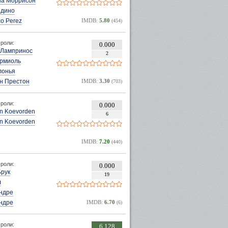
на Моррисон
ндино
co Perez
IMDB:
5.80
(454)
роли:
0.000
 Лампринос
2
армиоль
лонья
н Престон
IMDB:
3.30
(703)
роли:
0.000
an Koevorden
6
an Koevorden
IMDB:
7.20
(440)
роли:
0.000
Брук
19
л
ндре
ндре
IMDB:
6.70
(6)
роли:
6.128