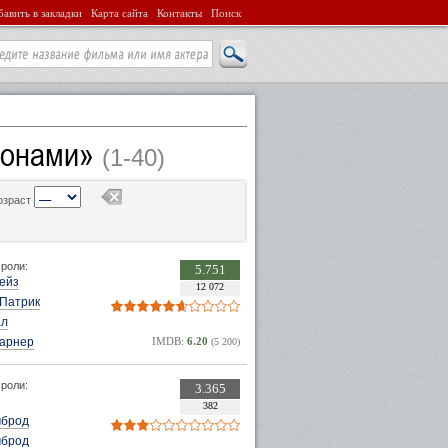
авить в закладки
Карта сайта
Контакты
Поиск
ионами»
(1-40)
озраст
роли:
5.751
ейз
12 072
 Патрик
ал
Гарнер
IMDB:
6.20
(5 200)
роли:
3.365
382
мброд
мброд