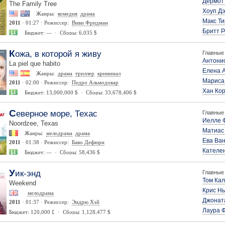
Дермот
The Family Tree
Хоуп Дэ
Жанры:
комедия
драма
Макс Т
2011
· 01:27 · Режиссер:
Виви Фридман
Бритт 
Бюджет: — · Сборы: 6,035 $
Кожа, в которой я живу
Главные 
Антони
La piel que habito
Елена 
Жанры:
драма
триллер
криминал
Мариса
2011
· 02:00 · Режиссер:
Педро Альмодовар
Хан Ко
Бюджет: 13,000,000 $ · Сборы: 33,678,406 $
Северное море, Техас
Главные 
Йелле 
Noordzee, Texas
Матиас
Жанры:
мелодрама
драма
Ева Ван
2011
· 01:38 · Режиссер:
Баво Дефюрн
Кателе
Бюджет: — · Сборы: 58,436 $
Уик-энд
Главные 
Том Ка
Weekend
Крис Н
мелодрама
Джонат
2011
· 01:37 · Режиссер:
Эндрю Хэй
Лаура 
Бюджет: 120,000 £ · Сборы: 1,128,477 $