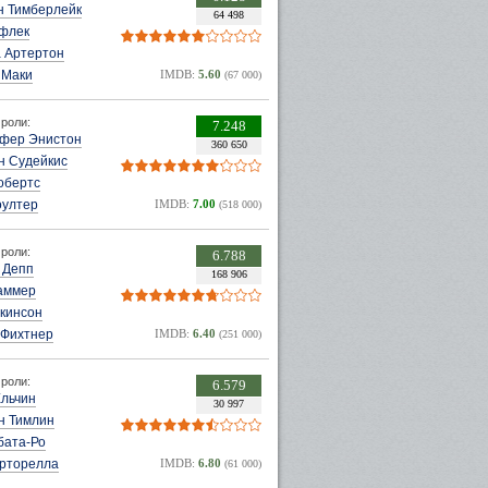
н Тимберлейк
64 498
флек
 Артертон
 Маки
IMDB:
5.60
(67 000)
роли:
7.248
фер Энистон
360 650
н Судейкис
обертс
оултер
IMDB:
7.00
(518 000)
роли:
6.788
 Депп
168 906
аммер
лкинсон
 Фихтнер
IMDB:
6.40
(251 000)
роли:
6.579
Ельчин
30 997
н Тимлин
бата-Ро
орторелла
IMDB:
6.80
(61 000)