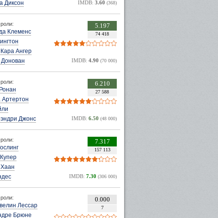
а Диксон
IMDB:
3.60
(368)
роли:
5.197
да Клеменс
74 418
ингтон
 Кара Ангер
 Донован
IMDB:
4.90
(70 000)
роли:
6.210
Ронан
27 588
 Артертон
йли
Лэндри Джонс
IMDB:
6.50
(48 000)
роли:
7.317
ослинг
157 113
 Купер
еХаан
ндес
IMDB:
7.30
(306 000)
роли:
0.000
велин Лессар
7
ндре Брюне