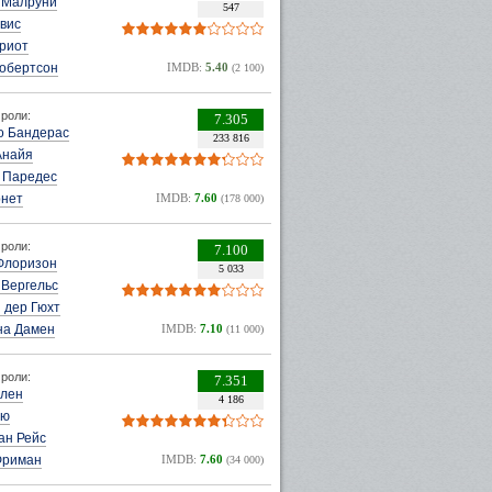
 Малруни
547
вис
ириот
Робертсон
IMDB:
5.40
(2 100)
роли:
7.305
о Бандерас
233 816
Анайя
 Паредес
рнет
IMDB:
7.60
(178 000)
роли:
7.100
Флоризон
5 033
 Вергельс
 дер Гюхт
на Дамен
IMDB:
7.10
(11 000)
роли:
7.351
ллен
4 186
ью
ан Рейс
Фриман
IMDB:
7.60
(34 000)