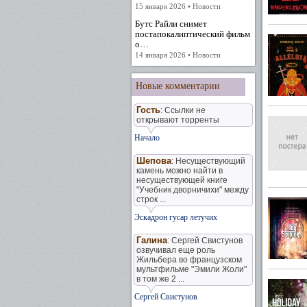
15 января 2026 • Новости
Бутс Райли снимет
постапокалиптический фильм
о…
14 января 2026 • Новости
Новые комментарии
Гость
: Ссылки не
открывают торренты
Начало
Шепова
: Несуществующий
камень можно найти в
несуществующей книге
"Учебник дворничихи" между
строк ...
Эскадрон гусар летучих
Галина
: Сергей Свистунов
озвучивал еще роль
Жильбера во французском
мультфильме "Эмили Жоли"
в том же 2 ...
Сергей Свистунов