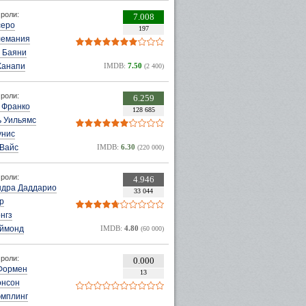
роли:
7.008
серо
197
лемания
 Баяни
Канапи
IMDB:
7.50
(2 400)
роли:
6.259
 Франко
128 685
 Уильямс
унис
 Вайс
IMDB:
6.30
(220 000)
роли:
4.946
ндра Даддарио
33 044
р
нгз
эймонд
IMDB:
4.80
(60 000)
роли:
0.000
Формен
13
онсон
эмплинг