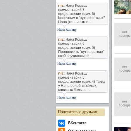
nic
: Нана Комацу
(комментарий 7,
продолжение комм. 6)
Конечным в "путешествиях"
Нана (конечным е ...
Нана Комацу
nic
: Нана Комацу
(комментарий 6,
продолжение комм. 5)
Продолжить "путешествие"
своё случилось фи ...
Нана Комацу
nic
: Нана Комацу
(комментарий 5,
продолжение комм. 4) Таких
у Нана ролей тяжёлых,
сложных больше ...
Нана Комацу
Поделитесь с друзьями
ВКонтакте