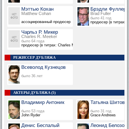
Мэттью Кохан
Брэдли Фуллер
Matthew Cohan
Brad Fuller
было 41 год
ассоциированный продюсер
продюсер (в титрах: Br
Чарльз Р. Микер
Charles R. Meeker
было 64 года
продюсер (в титрах: Charles Meeker)
РЕЖИССЕР ДУБЛЯЖА
Всеволод Кузнецов
было 36 лет
АКТЕРЫ ДУБЛЯЖА (5)
Владимир Антоник
Татьяна Шитова
было 53 года
было 31 год
John Ryder
Grace Andrews
Денис Беспалый
Леонид Белозор