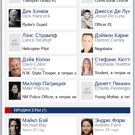
Transport Guard #1
Correctional Officer
Дик Хэнкок
Джесси Де Луна
Dick Hancock
Jesse De Luna
Ryder's Guard
Officer #1
Лэнс Стрампф
Дэймон Карни
Lance Strumpf
Damon Carney
Helicopter Pilot
Negotiator
Дэйв Колон
Стефани Хюттне
Dave Colon
Stephanie Huettner
было 51 год
Student, в титрах не 
N.M. State Trooper, в титрах не указан
Миллер Патриция
Динетт Пеннингт
Miller Patricia
D'Nette Pennington
NM Police Officer, в титрах не указана
Young Mother, в титра
ПРОДЮСЕРЫ (7)
Майкл Бэй
Эндрю Форм
Michael Bay
Andrew Form
было 41 год
было 34 года