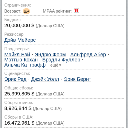
Ограничения:
Возраст:
MPAA рейтинг:
16+
Бюджет:
20,000,000 $
(Доллар США)
Режиссер:
Дэйв Мейерс
Продюсеры:
Майкл Бэй
·
Эндрю Форм
·
Альфред Абер
·
Мэттью Кохан
·
Брэдли Фуллер
·
Альма Каттрафф
·
ещё
▼
Сценаристы:
Эрик Ред
·
Джэйк Уолл
·
Эрик Бернт
Общие сборы:
25,399,805 $
(Доллар США)
Сборы в мире:
8,926,844 $
(Доллар США)
Сборы в США:
16,472,961 $
(Доллар США)