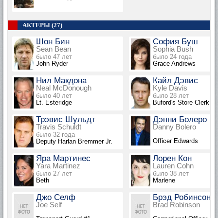
АКТЕРЫ (27)
Шон Бин
София Буш
Sean Bean
Sophia Bush
было 47 лет
было 24 года
John Ryder
Grace Andrews
Нил Макдона
Кайл Дэвис
Neal McDonough
Kyle Davis
было 40 лет
было 28 лет
Lt. Esteridge
Buford's Store Clerk
Трэвис Шульдт
Дэнни Болеро
Travis Schuldt
Danny Bolero
было 32 года
Officer Edwards
Deputy Harlan Bremmer Jr.
Яра Мартинес
Лорен Кон
Yara Martinez
Lauren Cohn
было 27 лет
было 38 лет
Beth
Marlene
Джо Селф
Брэд Робинсон
Joe Self
Brad Robinson