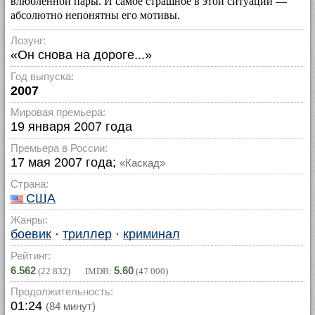
влюбленной пары. И самое страшное в этой ситуации —
абсолютно непонятны его мотивы.
Лозунг:
«Он снова на дороге...»
Год выпуска:
2007
Мировая премьера:
19 января 2007 года
Премьера в России:
17 мая 2007 года;
«Каскад»
Страна:
США
Жанры:
боевик
·
триллер
·
криминал
Рейтинг:
6.562
5.60
(
22 832
) IMDB:
(
47 000
)
Продолжительность:
01:24
(84 минут)