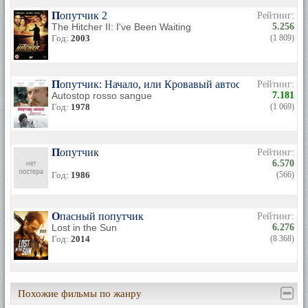
Попутчик 2
Рейтинг:
The Hitcher II: I've Been Waiting
5.256
Год:
2003
(1 809)
Попутчик: Начало, или Кровавый автостоп
Рейтинг:
Autostop rosso sangue
7.181
Год:
1978
(1 069)
Попутчик
Рейтинг:
6.570
Год:
1986
(566)
Опасный попутчик
Рейтинг:
Lost in the Sun
6.276
Год:
2014
(8 368)
Похожие фильмы по жанру