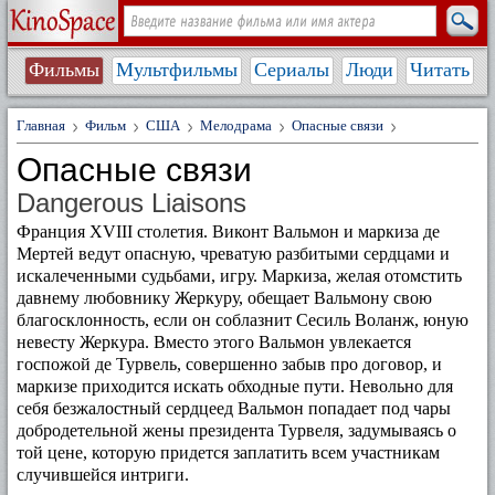
Фильмы
Мультфильмы
Сериалы
Люди
Читать
Главная
Фильм
США
Мелодрама
Опасные связи
Опасные связи
Dangerous Liaisons
Франция XVIII столетия. Виконт Вальмон и маркиза де
Мертей ведут опасную, чреватую разбитыми сердцами и
искалеченными судьбами, игру. Маркиза, желая отомстить
давнему любовнику Жеркуру, обещает Вальмону свою
благосклонность, если он соблазнит Сесиль Воланж, юную
невесту Жеркура. Вместо этого Вальмон увлекается
госпожой де Турвель, совершенно забыв про договор, и
маркизе приходится искать обходные пути. Невольно для
себя безжалостный сердцеед Вальмон попадает под чары
добродетельной жены президента Турвеля, задумываясь о
той цене, которую придется заплатить всем участникам
случившейся интриги.