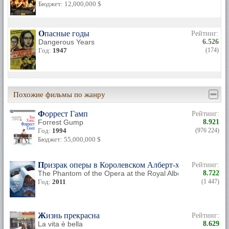
Бюджет: 12,000,000 $
Опасные годы
Рейтинг:
Dangerous Years
6.526
Год:
1947
(174)
Похожие фильмы по жанру
Форрест Гамп
Рейтинг:
Forrest Gump
8.921
Год:
1994
(976 224)
Бюджет: 55,000,000 $
Призрак оперы в Королевском Алберт-холле
Рейтинг:
The Phantom of the Opera at the Royal Albert Hall
8.722
Год:
2011
(1 447)
Жизнь прекрасна
Рейтинг:
La vita è bella
8.629