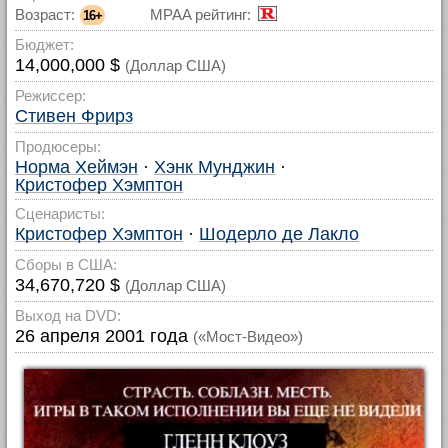
Возраст:
MPAA рейтинг:
16+
Бюджет:
14,000,000 $
(Доллар США)
Режиссер:
Стивен Фрирз
Продюсеры:
Норма Хеймэн
·
Хэнк Мунджин
·
Кристофер Хэмптон
Сценаристы:
Кристофер Хэмптон
·
Шодерло де Лакло
Сборы в США:
34,670,720 $
(Доллар США)
Выход на DVD:
26 апреля 2001 года
(«Мост-Видео»)