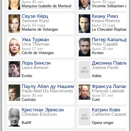
было 40 лет
было 33 года
Marquise Isabelle de Merteuil
Vicomte Sébastien de
Свузи Кёрц
Киану Ривз
Swoosie Kurtz
Keanu Reeves
было 43 года
было 23 года
Madame de Volanges
Le Chevalier Raphael 
Ума Турман
Питер Капальди
Uma Thurman
Peter Capaldi
было 17 лет
было 29 лет
Cécile de Volanges
Azolan
Лора Бенсон
Джоэнна Павлис
Laura Benson
Joanna Pavlis
Emilie
Adèle
Паулу Абел ду Нашименту
Франсуа Лаланд
Paulo Abel Do Nascimento
François Lalande
было 30 лет
было 57 лет
Castrato
Curé
Кристиан Эриксон
Катрин Кове
Christian Erickson
Catherine Cauwet
Bailiff
Opera singer