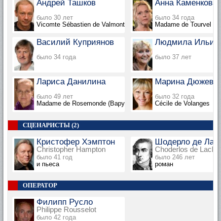
Андрей Ташков
Анна Каменкова
было 30 лет
было 34 года
Vicomte Sébastien de Valmont (Варус-видео)
Madame de Tourvel
Василий Куприянов
Людмила Ильин
было 34 года
было 37 лет
Лариса Данилина
Марина Дюжева
было 49 лет
было 32 года
Madame de Rosemonde (Варус-видео)
Cécile de Volanges
СЦЕНАРИСТЫ (2)
Кристофер Хэмптон
Шодерло де Лак
Christopher Hampton
Choderlos de Laclos
было 41 год
было 246 лет
и пьеса
роман
ОПЕРАТОР
Филипп Русло
Philippe Rousselot
было 42 года