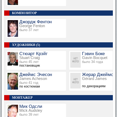
КОМПОЗИТОР
Джордж Фентон
George Fenton
было 37 лет
ХУДОЖНИКИ (5)
Стюарт Крэйг
Гэвин Боке
Stuart Craig
Gavin Bocquet
было 45 лет
было 34 года
постановщик
Джеймс Эчесон
Жерар Джеймс
James Acheson
Gérard James
было 41 год
по декорациям
по костюмам
МОНТАЖЕР
Мик Одсли
Mick Audsley
было 39 лет