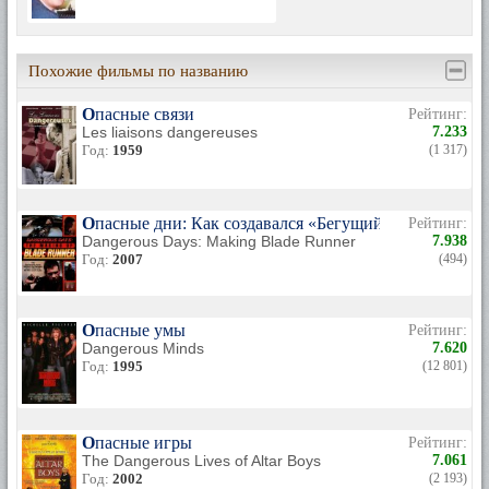
Похожие фильмы по названию
Опасные связи
Рейтинг:
Les liaisons dangereuses
7.233
Год:
1959
(1 317)
Опасные дни: Как создавался «Бегущий по лезвию»
Рейтинг:
Dangerous Days: Making Blade Runner
7.938
Год:
2007
(494)
Опасные умы
Рейтинг:
Dangerous Minds
7.620
Год:
1995
(12 801)
Опасные игры
Рейтинг:
The Dangerous Lives of Altar Boys
7.061
Год:
2002
(2 193)