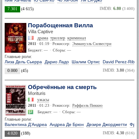
Ким Ха-ныль
Ю Сын-хо
Чо Хи-бон
Ян Ён-джо
IMDB:
6.80
(3 400)
7.301
(
4 615
)
Порабощенная Вилла
Villa Captive
драма
триллер
криминал
2011
· 01:19 · Режиссер:
Эммануэль Силвестри
Бюджет: — · Сборы: —
Главные роли:
Лиза Дель Сьерра
Дарио Ладо
Шалим Ортис
David Perez-Riba
IMDB:
3.80
(364)
0.000
(
45
)
Обречённые на смерть
Morituris
ужасы
2011
· 01:23 · Режиссер:
Раффаэль Пиккио
Бюджет: — · Сборы: —
Главные роли:
Валентина Д’Андреа
Андреа Де Брюн
Дезире Джорджетти
Фра
IMDB:
4.30
(616)
4.020
(
188
)