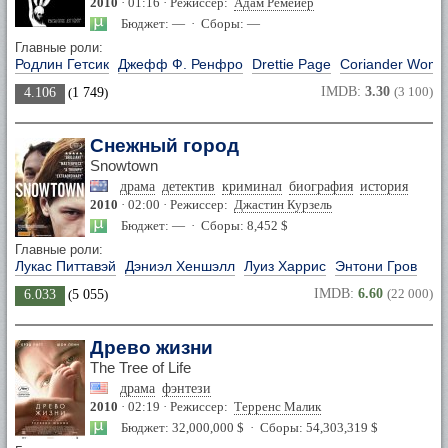
2010
· 01:16 · Режиссер:
Адам Ремейер
Бюджет: — · Сборы: —
Главные роли:
Родлин Гетсик
Джефф Ф. Ренфро
Drettie Page
Coriander Woma
IMDB:
3.30
(3 100)
4.106
(
1 749
)
Снежный город
Snowtown
драма
детектив
криминал
биография
история
2010
· 02:00 · Режиссер:
Джастин Курзель
Бюджет: — · Сборы: 8,452 $
Главные роли:
Лукас Питтавэй
Дэниэл Хеншэлл
Луиз Харрис
Энтони Гров
IMDB:
6.60
(22 000)
6.033
(
5 055
)
Древо жизни
The Tree of Life
драма
фэнтези
2010
· 02:19 · Режиссер:
Терренс Малик
Бюджет: 32,000,000 $ · Сборы: 54,303,319 $