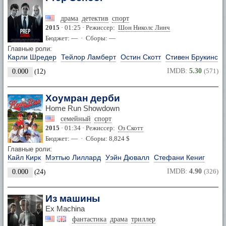
драма
детектив
спорт
2015
· 01:25 · Режиссер:
Шон Николс Линч
Бюджет: — · Сборы: —
Главные роли:
Карли Шредер
Тейлор Ламберт
Остин Скотт
Стивен Брукинс
IMDB:
5.30
(571)
0.000
(
12
)
Хоумран дерби
Home Run Showdown
семейный
спорт
2015
· 01:34 · Режиссер:
Оз Скотт
Бюджет: — · Сборы: 8,824 $
Главные роли:
Кайл Кирк
Мэттью Лиллард
Уэйн Дювалл
Стефани Кениг
IMDB:
4.90
(326)
0.000
(
24
)
Из машины
Ex Machina
фантастика
драма
триллер