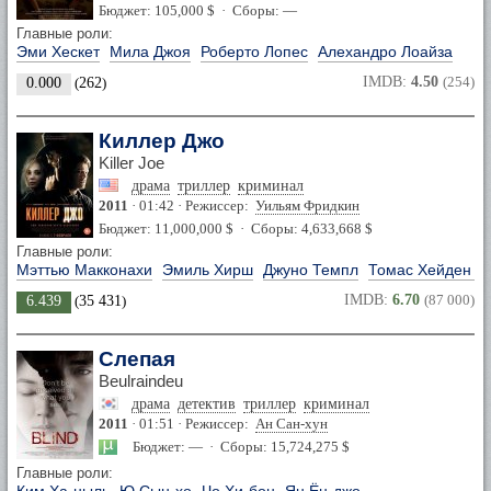
Бюджет: 105,000 $ · Сборы: —
Главные роли:
Эми Хескет
Мила Джоя
Роберто Лопес
Алехандро Лоайза
IMDB:
4.50
(254)
0.000
(
262
)
Киллер Джо
Killer Joe
драма
триллер
криминал
2011
· 01:42 · Режиссер:
Уильям Фридкин
Бюджет: 11,000,000 $ · Сборы: 4,633,668 $
Главные роли:
Мэттью Макконахи
Эмиль Хирш
Джуно Темпл
Томас Хейден Ч
IMDB:
6.70
(87 000)
6.439
(
35 431
)
Слепая
Beulraindeu
драма
детектив
триллер
криминал
2011
· 01:51 · Режиссер:
Ан Сан-хун
Бюджет: — · Сборы: 15,724,275 $
Главные роли: