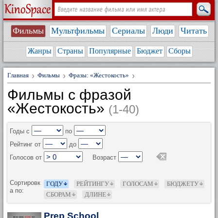
Фильмы
Мультфильмы
Сериалы
Люди
Читать
Жанры
Страны
Популярные
Бюджет
Сборы
Главная
Фильмы
Фразы: «Жестокость»
Фильмы с фразой
«Жестокость»
(1-40)
Годы с
по
Рейтинг от
до
Голосов от
Возраст
Сортировк
ГОДУ
РЕЙТИНГУ
ГОЛОСАМ
БЮДЖЕТУ
а по:
СБОРАМ
ДЛИНЕ
Prep School