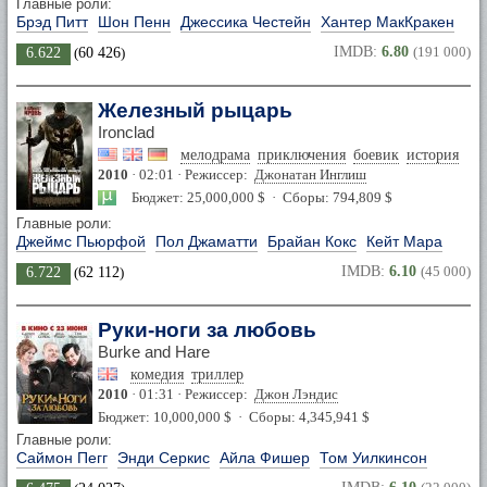
Главные роли:
Брэд Питт
Шон Пенн
Джессика Честейн
Хантер МакКракен
IMDB:
6.80
(191 000)
6.622
(
60 426
)
Железный рыцарь
Ironclad
мелодрама
приключения
боевик
история
2010
· 02:01 · Режиссер:
Джонатан Инглиш
Бюджет: 25,000,000 $ · Сборы: 794,809 $
Главные роли:
Джеймс Пьюрфой
Пол Джаматти
Брайан Кокс
Кейт Мара
IMDB:
6.10
(45 000)
6.722
(
62 112
)
Руки-ноги за любовь
Burke and Hare
комедия
триллер
2010
· 01:31 · Режиссер:
Джон Лэндис
Бюджет: 10,000,000 $ · Сборы: 4,345,941 $
Главные роли:
Саймон Пегг
Энди Серкис
Айла Фишер
Том Уилкинсон