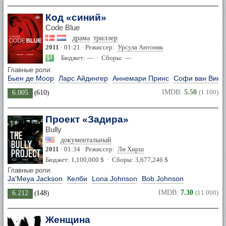
Код «синий»
Code Blue
драма
триллер
2011
· 01:21 · Режиссер:
Урсула Антоняк
Бюджет: — · Сборы: —
Главные роли:
Бьен де Моор
Ларс Айдингер
Аннемари Принс
Софи ван Винд
IMDB:
5.50
(1 100)
6.005
(
610
)
Проект «Задира»
Bully
документальный
2011
· 01:34 · Режиссер:
Ли Хирш
Бюджет: 1,100,000 $ · Сборы: 3,677,246 $
Главные роли:
Ja'Meya Jackson
Келби
Lona Johnson
Bob Johnson
IMDB:
7.30
(11 000)
6.212
(
148
)
Женщина