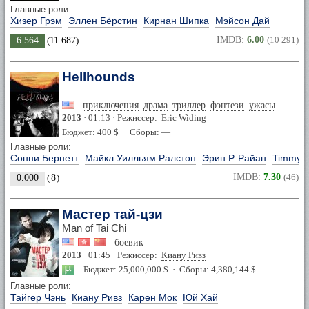
Главные роли:
Хизер Грэм
Эллен Бёрстин
Кирнан Шипка
Мэйсон Дай
IMDB:
6.00
(10 291)
6.564
(
11 687
)
Hellhounds
приключения
драма
триллер
фэнтези
ужасы
2013
· 01:13 · Режиссер:
Eric Widing
Бюджет: 400 $ · Сборы: —
Главные роли:
Сонни Бернетт
Майкл Уилльям Ралстон
Эрин Р. Райан
Timmy T
IMDB:
7.30
(46)
0.000
(
8
)
Мастер тай-цзи
Man of Tai Chi
боевик
2013
· 01:45 · Режиссер:
Киану Ривз
Бюджет: 25,000,000 $ · Сборы: 4,380,144 $
Главные роли:
Тайгер Чэнь
Киану Ривз
Карен Мок
Юй Хай