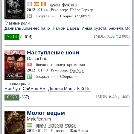
драма
фэнтези
2012
· 01:44 · Режиссер:
Пабло Берхер
Бюджет: — · Сборы: 327,089 $
Главные роли:
Даниэль Хименес Качо
Рамон Бареа
Инма Куэста
Анхела Мол
IMDB:
7.50
(12 000)
7.313
(
2 614
)
Наступление ночи
Dai jui bou
боевик
триллер
криминал
2012
· 01:48 · Режиссер:
Рой Чоу
Бюджет: — · Сборы: —
Главные роли:
Ник Чун
Саймон Ям
Дженис Мань
Кэй Це
IMDB:
6.40
(1 400)
6.920
(
367
)
Молот ведьм
Maleficarum
драма
история
ужасы
2011
· 01:42 · Режиссер:
Жак Авила