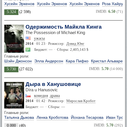
Хусейн Эркенов
Хусейн Эркенов
Хусейн Эркенов
Роза Хайрул
IMDB:
6.50
(71)
5.324
(
2 598
)
Одержимость Майкла Кинга
The Possession of Michael King
ужасы
2014
· 01:23 · Режиссер:
Дэвид Юнг
Бюджет: — · Сборы: 2,405,143 $
Главные роли:
Шэйн Джонсон
Элла Андерсон
Кара Пифко
Кристал Альварез
IMDB:
5.70
(14 000)
5.730
(
27 022
)
Дыра в Ханушовице
Díra u Hanusovic
комедия
драма
2014
· 01:42 · Режиссер:
Мирослав Кробот
Бюджет: — · Сборы: —
Главные роли:
Татьяна Дыкова
Ленка Кроботова
Йохана Тесарова
Иван Троя
IMDB:
5.70
(292)
0.000
(
40
)