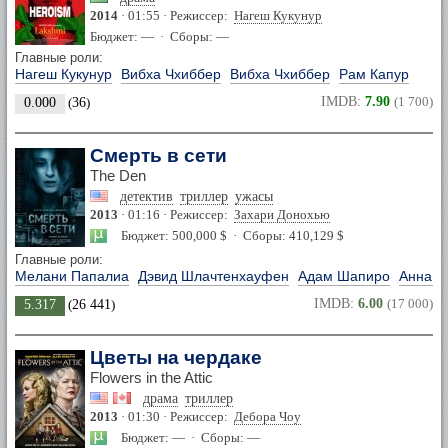
2014
· 01:55 · Режиссер:
Нагеш Кукунур
Бюджет: — · Сборы: —
Главные роли:
Нагеш Кукунур
Вибха Чхиббер
Вибха Чхиббер
Рам Капур
IMDB:
7.90
(1 700)
0.000
(
36
)
Смерть в сети
The Den
детектив
триллер
ужасы
2013
· 01:16 · Режиссер:
Захари Донохью
Бюджет: 500,000 $ · Сборы: 410,129 $
Главные роли:
Мелани Папалиа
Дэвид Шлачтенхауфен
Адам Шапиро
Анна М
IMDB:
6.00
(17 000)
5.317
(
26 441
)
Цветы на чердаке
Flowers in the Attic
драма
триллер
2013
· 01:30 · Режиссер:
Дебора Чоу
Бюджет: — · Сборы: —