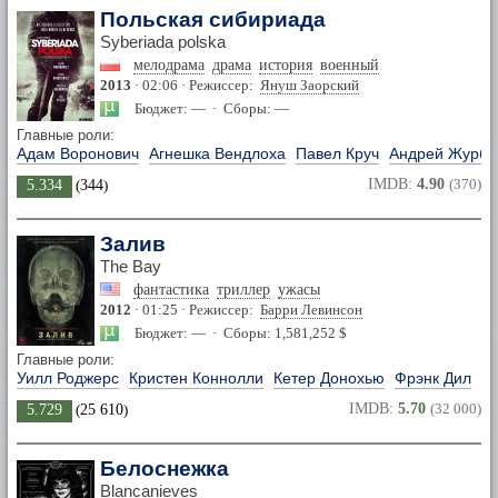
Польская сибириада
Syberiada polska
мелодрама
драма
история
военный
2013
· 02:06 · Режиссер:
Януш Заорский
Бюджет: — · Сборы: —
Главные роли:
Адам Воронович
Агнешка Вендлоха
Павел Круч
Андрей Журба
IMDB:
4.90
(370)
5.334
(
344
)
Залив
The Bay
фантастика
триллер
ужасы
2012
· 01:25 · Режиссер:
Барри Левинсон
Бюджет: — · Сборы: 1,581,252 $
Главные роли:
Уилл Роджерс
Кристен Коннолли
Кетер Донохью
Фрэнк Дил
IMDB:
5.70
(32 000)
5.729
(
25 610
)
Белоснежка
Blancanieves