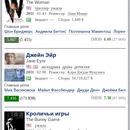
The Woman
триллер
ужасы
2011
· 01:43 · Режиссер:
Лаки Макки
Бюджет: — · Сборы: 1,449 $
Главные роли:
Шон Бриджерс
Анджела Беттис
Поллианна Макинтош
Лорен Э
IMDB:
6.00
(27 000)
5.807
(
5 455
)
Джейн Эйр
Jane Eyre
мелодрама
драма
детектив
2011
· 02:00 · Режиссер:
Кэри Дзёдзи Фукунага
Бюджет: — · Сборы: 34,710,627 $
Главные роли:
Миа Васиковска
Майкл Фассбендер
Джуди Денч
Джейми Белл
IMDB:
7.30
(97 000)
7.416
(
171 838
)
Кроличьи игры
The Bunny Game
ужасы