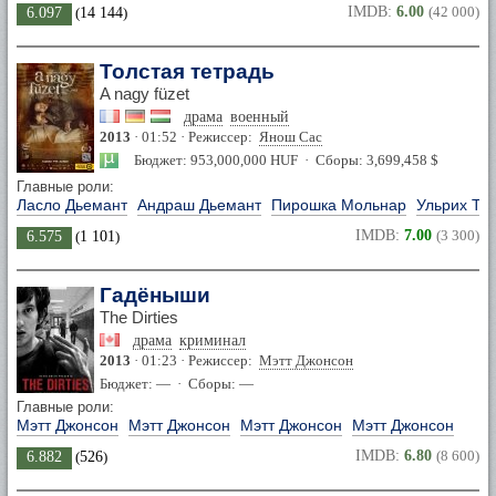
IMDB:
6.00
(42 000)
6.097
(
14 144
)
Толстая тетрадь
A nagy füzet
драма
военный
2013
· 01:52 · Режиссер:
Янош Сас
Бюджет: 953,000,000 HUF · Сборы: 3,699,458 $
Главные роли:
Ласло Дьемант
Андраш Дьемант
Пирошка Мольнар
Ульрих То
IMDB:
7.00
(3 300)
6.575
(
1 101
)
Гадёныши
The Dirties
драма
криминал
2013
· 01:23 · Режиссер:
Мэтт Джонсон
Бюджет: — · Сборы: —
Главные роли:
Мэтт Джонсон
Мэтт Джонсон
Мэтт Джонсон
Мэтт Джонсон
IMDB:
6.80
(8 600)
6.882
(
526
)