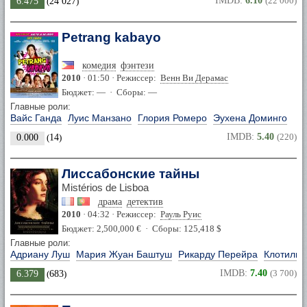
IMDB:
6.10
(22 000)
6.475
(
24 027
)
Petrang kabayo
комедия
фэнтези
2010
· 01:50 · Режиссер:
Венн Ви Дерамас
Бюджет: — · Сборы: —
Главные роли:
Вайс Ганда
Луис Манзано
Глория Ромеро
Эухена Доминго
IMDB:
5.40
(220)
0.000
(
14
)
Лиссабонские тайны
Mistérios de Lisboa
драма
детектив
2010
· 04:32 · Режиссер:
Рауль Руис
Бюджет: 2,500,000 € · Сборы: 125,418 $
Главные роли:
Адриану Луш
Мария Жуан Баштуш
Рикарду Перейра
Клотильд
IMDB:
7.40
(3 700)
6.379
(
683
)