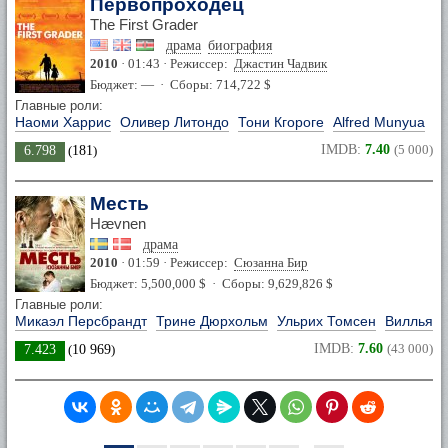
Первопроходец
The First Grader
драма
биография
2010
· 01:43 · Режиссер:
Джастин Чадвик
Бюджет: — · Сборы: 714,722 $
Главные роли:
Наоми Харрис
Оливер Литондо
Тони Кгороге
Alfred Munyua
IMDB:
7.40
(5 000)
6.798
(
181
)
Месть
Hævnen
драма
2010
· 01:59 · Режиссер:
Сюзанна Бир
Бюджет: 5,500,000 $ · Сборы: 9,629,826 $
Главные роли:
Микаэл Персбрандт
Трине Дюрхольм
Ульрих Томсен
Вилльям 
IMDB:
7.60
(43 000)
7.423
(
10 969
)