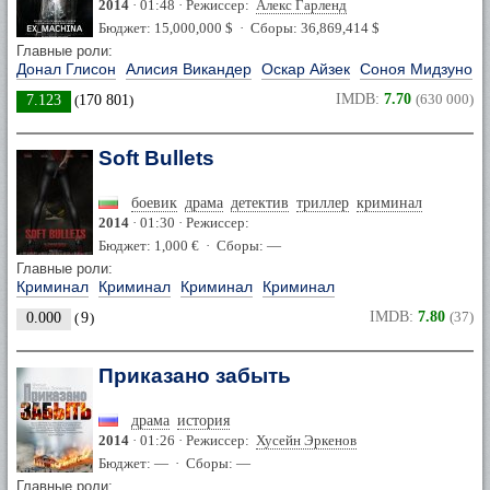
2014
· 01:48 · Режиссер:
Алекс Гарленд
Бюджет: 15,000,000 $ · Сборы: 36,869,414 $
Главные роли:
Донал Глисон
Алисия Викандер
Оскар Айзек
Соноя Мидзуно
IMDB:
7.70
(630 000)
7.123
(
170 801
)
Soft Bullets
боевик
драма
детектив
триллер
криминал
2014
· 01:30 · Режиссер:
Бюджет: 1,000 € · Сборы: —
Главные роли:
Криминал
Криминал
Криминал
Криминал
IMDB:
7.80
(37)
0.000
(
9
)
Приказано забыть
драма
история
2014
· 01:26 · Режиссер:
Хусейн Эркенов
Бюджет: — · Сборы: —
Главные роли: