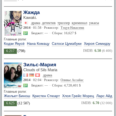
Жажда
Kawaki.
драма
детектив
триллер
криминал
ужасы
2014
· 01:58 · Режиссер:
Тэцуя Накасима
Бюджет: — · Сборы: 16,627 $
Главные роли:
Кодзи Якусё
Нана Комацу
Сатоси Цумабуки
Хироя Симидзу
IMDB:
6.50
(6 400)
6.217
(
798
)
Зильс-Мария
Clouds of Sils Maria
драма
2014
· 02:04 · Режиссер:
Оливье Ассайас
Бюджет: — · Сборы: 4,728,401 $
Главные роли:
Жюльет Бинош
Кристен Стюарт
Хлоя Грейс Морец
Ларс Айдин
IMDB:
6.70
(32 000)
6.625
(
12 507
)