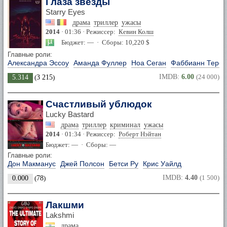
Глаза звезды
Starry Eyes
драма
триллер
ужасы
2014
· 01:36 · Режиссер:
Кевин Колш
Бюджет: — · Сборы: 10,220 $
Главные роли:
Александра Эссоу
Аманда Фуллер
Ноа Сеган
Фаббианн Терез
IMDB:
6.00
(24 000)
5.314
(
3 215
)
Счастливый ублюдок
Lucky Bastard
драма
триллер
криминал
ужасы
2014
· 01:34 · Режиссер:
Роберт Нэйтан
Бюджет: — · Сборы: —
Главные роли:
Дон Макманус
Джей Полсон
Бетси Ру
Крис Уайлд
IMDB:
4.40
(1 500)
0.000
(
78
)
Лакшми
Lakshmi
драма