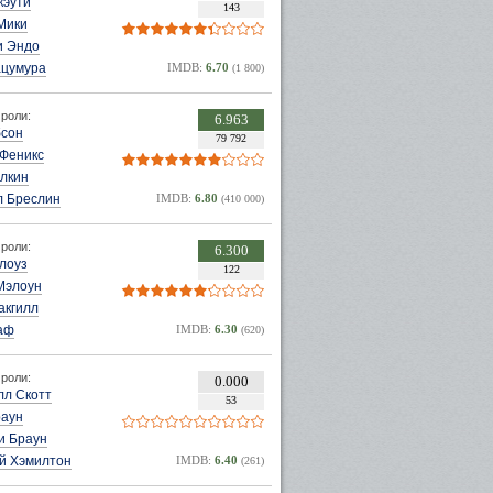
кэути
143
Мики
и Эндо
ацумура
IMDB:
6.70
(1 800)
роли:
6.963
бсон
79 792
 Феникс
алкин
л Бреслин
IMDB:
6.80
(410 000)
роли:
6.300
лоуз
122
Мэлоун
акгилл
аф
IMDB:
6.30
(620)
роли:
0.000
лл Скотт
53
раун
и Браун
ей Хэмилтон
IMDB:
6.40
(261)