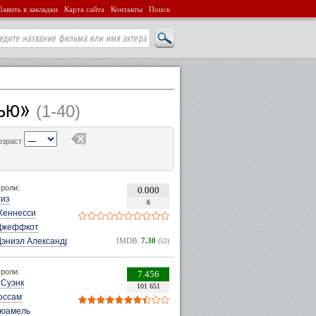
авить в закладки
Карта сайта
Контакты
Поиск
тью»
(1-40)
озраст
роли:
0.000
Риз
6
Хеннесси
Джеффкот
Дэниэл Александр
IMDB:
7.30
(52)
роли:
7.456
 Суэнк
101 651
оссам
юамель