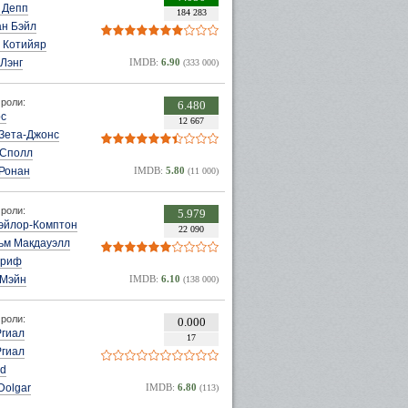
 Депп
184 283
ан Бэйл
 Котийяр
Лэнг
IMDB:
6.90
(333 000)
роли:
6.480
рс
12 667
 Зета-Джонс
 Сполл
Ронан
IMDB:
5.80
(11 000)
роли:
5.979
Тэйлор-Комптон
22 090
ьм Макдауэлл
уриф
 Мэйн
IMDB:
6.10
(138 000)
роли:
0.000
Ргиал
17
Ргиал
id
Dolgar
IMDB:
6.80
(113)