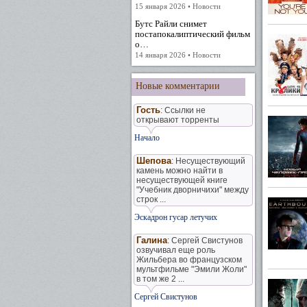
15 января 2026 • Новости
Бутс Райли снимет
постапокалиптический фильм
о…
14 января 2026 • Новости
Новые комментарии
Гость
: Ссылки не
открывают торренты
Начало
Шепова
: Несуществующий
камень можно найти в
несуществующей книге
"Учебник дворничихи" между
строк ...
Эскадрон гусар летучих
Галина
: Сергей Свистунов
озвучивал еще роль
Жильбера во французском
мультфильме "Эмили Жоли"
в том же 2 ...
Сергей Свистунов