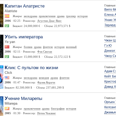
Капитан Алатристе
Главные 
Вигго 
Alatriste
Елена 
Жанры:
мелодрама
приключения
драма
триллер
история
Унакс У
2006
· 02:25 · Режиссер:
Агустин Диас Янес
Эдуард
Бюджет: 24,000,000 € · Сборы: 22,973,571 $
Убить императора
Главные 
Чжан Ц
Ye yan
Гэ Ю
Жанры:
боевик
драма
фэнтези
история
военный
Дэниэл
2006
· 02:11 · Режиссер:
Фэн Сяоган
Чжоу С
Бюджет: 15,000,000 $ · Сборы: 22,572,122 $
Клик: С пультом по жизни
Главные 
Адам С
Click
Кейт Б
Жанры:
мелодрама
комедия
драма
фэнтези
Кристо
2006
· 01:47 · Режиссер:
Фрэнк Корачи
Дэвид 
Бюджет: 82,500,000 $ · Сборы: 237,681,299 $
Учение Миларепы
Главные 
Оргьен 
Milarepa
Келсанг
Жанры:
приключения
драма
биография
история
Джамья
2005
· 01:30 · Режиссер:
Нетен Чоклинг