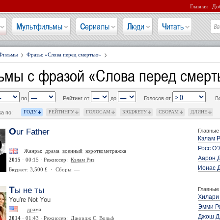
Главная
Доб
Мультфильмы
Сериалы
Люди
Читать
Фильмы
Фразы: «Слова перед смертью»
ьмы с фразой «Слова перед смер
по
Рейтинг от
до
Голосов от
В
ГОДУ
РЕЙТИНГУ
ГОЛОСАМ
БЮДЖЕТУ
СБОРАМ
ДЛИНЕ
а по:
Our Father
Главные 
Кэлам 
Росс О’
Жанры:
драма
военный
короткометражка
Аарон 
2015
· 00:15 · Режиссер:
Кэлам Риз
Йонас 
Бюджет: 3,500 £ · Сборы: —
Ты не ты
Главные 
Хилари
You're Not You
Эмми Р
драма
Джош Д
2014
· 01:43 · Режиссер:
Джордж С. Вольф