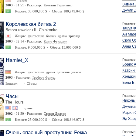
Вивика 
2003
· 01:51 · Режиссер:
Квентин Тарантино
Джули 
Бюджет: 30,000,000 $ · Сборы: 180,949,045 $
Королевская битва 2
Главные 
Тацуя 
Batoru rowaiaru II: Chinkonka
Аи Маэ
Жанры:
фантастика
боевик
драма
триллер
Сюго О
2003
· 02:14 · Режиссер:
Кэнта Фукасаку
Аяна С
Бюджет: 9,000,000 $ · Сборы: 15,000,000 $
Hamlet_X
Главные 
Борис 
Катрин
Жанры:
фантастика
драма
детектив
ужасы
Хендри
2003
· Режиссер:
Герберт Фритш
Бела Б
Бюджет: — · Сборы: —
Часы
Главные 
Николь
The Hours
Джулиа
драма
Мэрил 
2002
· 01:50 · Режиссер:
Стивен Долдри
Эд Хар
Бюджет: 25,000,000 $ · Сборы: 108,846,072 $
Очень опасный преступник: Рекка
Главные 