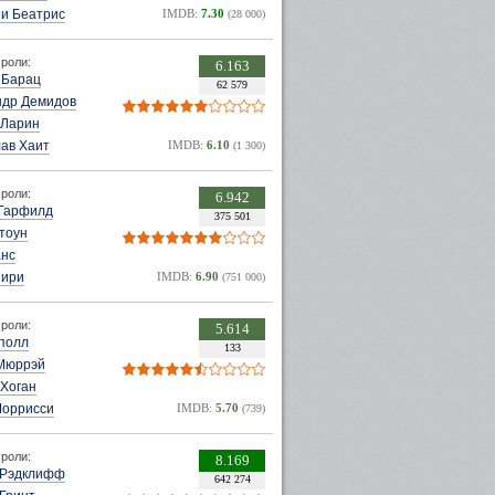
и Беатрис
IMDB:
7.30
(28 000)
роли:
6.163
 Барац
62 579
ндр Демидов
 Ларин
ав Хаит
IMDB:
6.10
(1 300)
роли:
6.942
Гарфилд
375 501
тоун
анс
Лири
IMDB:
6.90
(751 000)
роли:
5.614
полл
133
Мюррэй
 Хоган
Моррисси
IMDB:
5.70
(739)
роли:
8.169
 Рэдклифф
642 274