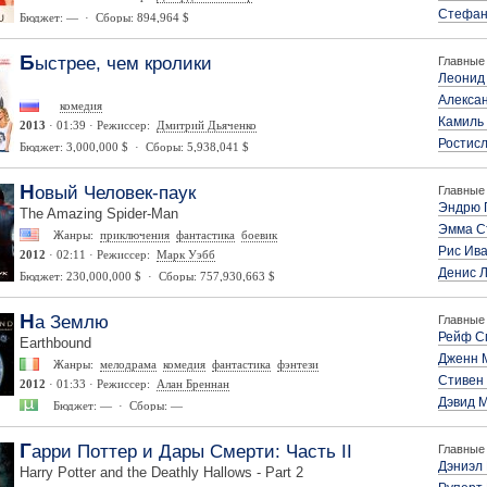
Стефан
Бюджет: — · Сборы: 894,964 $
Быстрее, чем кролики
Главные 
Леонид
Алекса
комедия
Камиль
2013
· 01:39 · Режиссер:
Дмитрий Дьяченко
Ростисл
Бюджет: 3,000,000 $ · Сборы: 5,938,041 $
Новый Человек-паук
Главные 
Эндрю 
The Amazing Spider-Man
Эмма С
Жанры:
приключения
фантастика
боевик
Рис Ив
2012
· 02:11 · Режиссер:
Марк Уэбб
Денис 
Бюджет: 230,000,000 $ · Сборы: 757,930,663 $
На Землю
Главные 
Рейф С
Earthbound
Дженн 
Жанры:
мелодрама
комедия
фантастика
фэнтези
Стивен
2012
· 01:33 · Режиссер:
Алан Бреннан
Дэвид 
Бюджет: — · Сборы: —
Гарри Поттер и Дары Смерти: Часть II
Главные 
Дэниэл
Harry Potter and the Deathly Hallows - Part 2