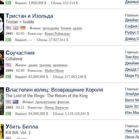
Джамья
Бюджет: 1,800,000 $ · Сборы: 151,114 $
Тристан и Изольда
Главные 
Джеймс
Tristan + Isolde
София 
Жанры:
мелодрама
боевик
драма
Руфус 
2005
· 02:05 · Режиссер:
Кевин Рейнольдс
Дэвид 
Бюджет: — · Сборы: 27,927,311 $
Соучастник
Главные 
Том Кру
Collateral
Джейми
Жанры:
драма
триллер
криминал
Джада 
2004
· 02:00 · Режиссер:
Майкл Манн
Марк Р
Бюджет: 65,000,000 $ · Сборы: 217,663,246 $
Властелин колец: Возвращение Короля
Главные 
Элайдж
The Lord of the Rings: The Return of the King
Вигго 
Жанры:
приключения
фэнтези
Шон Эс
2003
· 03:21 · Режиссер:
Питер Джексон
Иэн Ма
Бюджет: 94,000,000 $ · Сборы: 1,119,110,941 $
Убить Билла
Главные 
Ума Ту
Kill Bill: Vol. 1
Люси Л
боевик