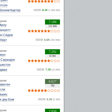
Гринт
отсон
 Бонем Картер
IMDB:
8.10
(1 000 000)
роли:
7.189
 Кроу
215 809
ланшетт
он Сюдов
 Хёрт
IMDB:
6.60
(294 000)
роли:
7.292
чино
16 061
 Сарандон
Хьюстон
удман
IMDB:
7.50
(32 000)
роли:
6.027
Квантен
782
исли
Льюис
н дер Бом
IMDB:
6.30
(9 300)
роли:
7.050