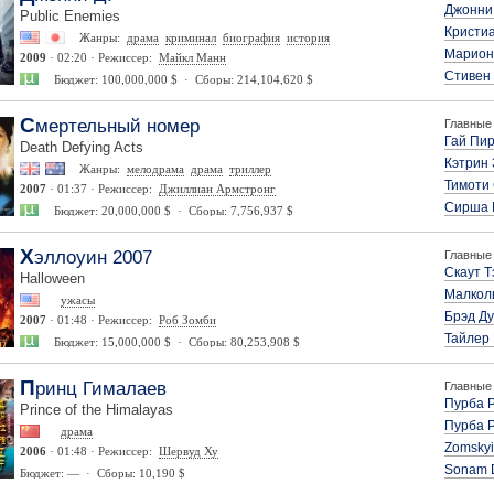
Джонни
Public Enemies
Кристи
Жанры:
драма
криминал
биография
история
Марион
2009
· 02:20 · Режиссер:
Майкл Манн
Стивен 
Бюджет: 100,000,000 $ · Сборы: 214,104,620 $
Смертельный номер
Главные 
Гай Пи
Death Defying Acts
Кэтрин
Жанры:
мелодрама
драма
триллер
Тимоти
2007
· 01:37 · Режиссер:
Джиллиан Армстронг
Сирша 
Бюджет: 20,000,000 $ · Сборы: 7,756,937 $
Хэллоуин 2007
Главные 
Скаут 
Halloween
Малкол
ужасы
Брэд Д
2007
· 01:48 · Режиссер:
Роб Зомби
Тайлер
Бюджет: 15,000,000 $ · Сборы: 80,253,908 $
Принц Гималаев
Главные 
Пурба 
Prince of the Himalayas
Пурба 
драма
Zomsky
2006
· 01:48 · Режиссер:
Шервуд Ху
Sonam 
Бюджет: — · Сборы: 10,190 $