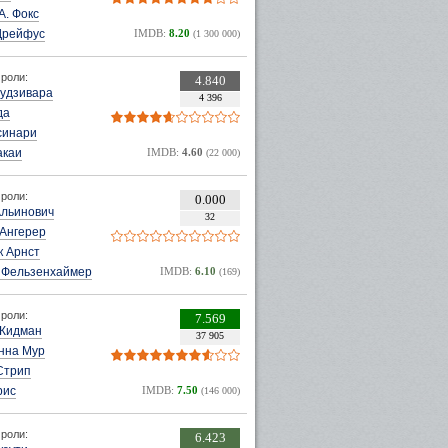
А. Фокс
Дрейфус
IMDB:
8.20
(1 300 000)
роли:
4.840
Фудзивара
4 396
да
синари
акаи
IMDB:
4.60
(22 000)
роли:
0.000
Альинович
32
 Ангерер
к Арнст
. Фельзенхаймер
IMDB:
6.10
(169)
роли:
7.569
 Кидман
37 905
нна Мур
Стрип
рис
IMDB:
7.50
(146 000)
роли:
6.423