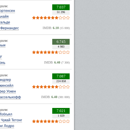
роли:
7.037
Мортенсен
51 296
Анайя
гальде
 Фернандес
IMDB:
6.10
(15 000)
роли:
6.745
зыи
4 983
 У
юнь
IMDB:
6.40
(7 300)
роли:
7.087
эндлер
224 858
екинсейл
фер Уокен
Хассельхофф
IMDB:
6.40
(381 000)
роли:
7.021
Тобгьял
1 029
 Чукай Тетонг
нг Лодро