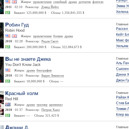
Руперт 
Жанры:
приключения
семейный
драма
детектив
фэнтези
Эмма У
2011
· 02:10 · Режиссер:
Дэвид Йейтс
Хелена
Бюджет: 125,000,000 $ · Сборы: 1,356,841,355 $
Робин Гуд
Главные 
Рассел
Robin Hood
Кейт Б
Жанры:
приключения
боевик
драма
Макс ф
2010
· 02:28 · Режиссер:
Ридли Скотт
Уильям
Бюджет: 200,000,000 $ · Сборы: 322,084,673 $
Вы не знаете Джека
Главные 
Аль Па
You Don't Know Jack
Сьюзен
Жанры:
драма
биография
Дэнни 
2010
· 02:14 · Режиссер:
Барри Левинсон
Джон Г
Бюджет: 18,000,000 $ · Сборы: —
Красный холм
Главные 
Райан 
Red Hill
Стив Б
Жанры:
драма
триллер
криминал
Томми 
2010
· 01:37 · Режиссер:
Патрик Хьюз
Клер ва
Бюджет: — · Сборы: 321,423 $
Джонни Д.
Главные 