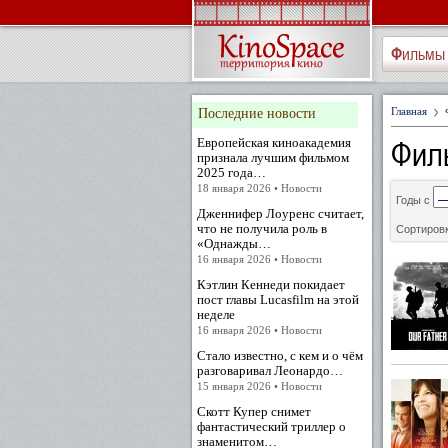
Фильмы
Главная
Последние новости
Фил
Европейская киноакадемия
признала лучшим фильмом
2025 года…
18 января 2026 • Новости
Годы с
Дженнифер Лоуренс считает,
что не получила роль в
Сортировк
«Однажды…
16 января 2026 • Новости
Кэтлин Кеннеди покидает
пост главы Lucasfilm на этой
неделе
16 января 2026 • Новости
Стало известно, с кем и о чём
разговаривал Леонардо…
15 января 2026 • Новости
Скотт Купер снимет
фантастический триллер о
знаменитом…