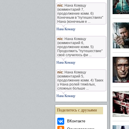
nic
: Нана Комацу
(комментарий 7,
продолжение комм. 6)
Конечным в "путешествиях"
Нана (конечным е ...
Нана Комацу
nic
: Нана Комацу
(комментарий 6,
продолжение комм. 5)
Продолжить "путешествие"
своё случилось фи ...
Нана Комацу
nic
: Нана Комацу
(комментарий 5,
продолжение комм. 4) Таких
у Нана ролей тяжёлых,
сложных больше ...
Нана Комацу
Поделитесь с друзьями
ВКонтакте