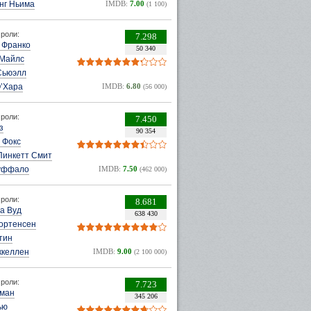
нг Ньима
IMDB:
7.00
(1 100)
роли:
7.298
 Франко
50 340
Майлс
Сьюэлл
О’Хара
IMDB:
6.80
(56 000)
роли:
7.450
з
90 354
 Фокс
Пинкетт Смит
уффало
IMDB:
7.50
(462 000)
роли:
8.681
а Вуд
638 430
Мортенсен
тин
ккеллен
IMDB:
9.00
(2 100 000)
роли:
7.723
рман
345 206
ью