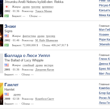
Рики Та
Jitsuroku Andô Noboru kyôdô-den: Rekka
Рёсукэ 
Жанры:
драма
триллер
криминал
Кэнъит
2002
· 01:36 · Режиссер:
Такаси Миике
Мика К
Бюджет: — · Сборы: —
Знаки
Главные 
Мэл Ги
Signs
Хоакин
Жанры:
фантастика
драма
триллер
Рори К
2002
· 01:46 · Режиссер:
М. Найт Шьямалан
Эбигей
Бюджет: 72,000,000 $ · Сборы: 408,247,917 $
Баллада о Люси Уиппл
Главные 
Гленн К
The Ballad of Lucy Whipple
Джена 
Жанры:
семейный
драма
вестерн
Брюс М
2001
· 01:36 · Режиссер:
Джереми Каган
Мит Ло
Бюджет: — · Сборы: —
Гамлет
Главные 
Кэмпбе
Hamlet
Блэр Б
драма
Роско Л
2000
· 02:58 · Режиссер:
Кэмпбелл Скотт
Лиза Г
Бюджет: — · Сборы: —