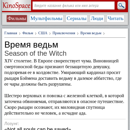
Фильмы
Мультфильмы
Сериалы
Люди
Читать
Главная
Фильм
США
Приключения
Время ведьм
Время ведьм
Season of the Witch
XIV столетие. В Европе свирепствует чума. Виновницей
смертоносной беды признают беззащитную девушку,
подозревая ее в колдовстве. Умирающий кардинал просит
рыцаря Бэймена доставить ведьму в далекое аббатство, где
ее чары должны быть разрушены.
Шестеро верховых и повозка с железной клеткой, в которой
заточена обвиняемая, отправляются в опасное путешествие.
Скоро рыцари осознают, их миловидная спутница
действительно не человек, а исчадие ада.
Лозунг:
«Not all souls can be saved»