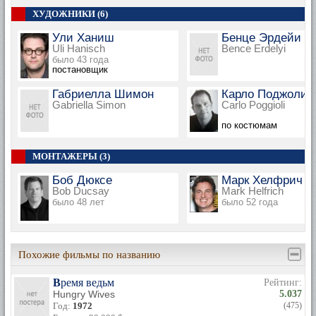
ХУДОЖНИКИ (6)
Ули Ханиш
Бенце Эрдейи
Uli Hanisch
Bence Erdelyi
было 43 года
постановщик
Габриелла Шимон
Карло Поджоли
Gabriella Simon
Carlo Poggioli
по костюмам
МОНТАЖЕРЫ (3)
Боб Дюксе
Марк Хелфрич
Bob Ducsay
Mark Helfrich
было 48 лет
было 52 года
Похожие фильмы по названию
Время ведьм
Рейтинг:
Hungry Wives
5.037
Год:
1972
(475)