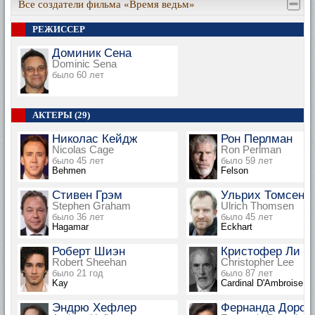
Все создатели фильма «Время ведьм»
РЕЖИССЕР
Доминик Сена
Dominic Sena
было 60 лет
АКТЕРЫ (29)
Николас Кейдж
Рон Перлман
Nicolas Cage
Ron Perlman
было 45 лет
было 59 лет
Behmen
Felson
Стивен Грэм
Ульрих Томсен
Stephen Graham
Ulrich Thomsen
было 36 лет
было 45 лет
Hagamar
Eckhart
Роберт Шиэн
Кристофер Ли
Robert Sheehan
Christopher Lee
было 21 год
было 87 лет
Kay
Cardinal D'Ambroise
Эндрю Хефлер
Фернанда Дорог