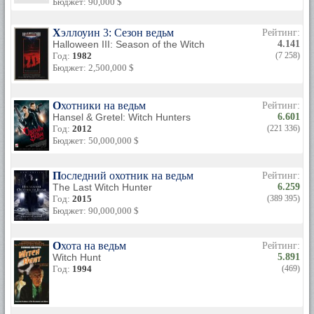
Бюджет: 90,000 $
Хэллоуин 3: Сезон ведьм
Рейтинг:
Halloween III: Season of the Witch
4.141
Год:
1982
(7 258)
Бюджет: 2,500,000 $
Охотники на ведьм
Рейтинг:
Hansel & Gretel: Witch Hunters
6.601
Год:
2012
(221 336)
Бюджет: 50,000,000 $
Последний охотник на ведьм
Рейтинг:
The Last Witch Hunter
6.259
Год:
2015
(389 395)
Бюджет: 90,000,000 $
Охота на ведьм
Рейтинг:
Witch Hunt
5.891
Год:
1994
(469)