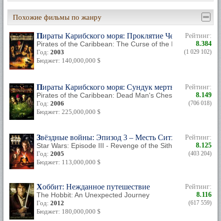
Похожие фильмы по жанру
Пираты Карибского моря: Проклятие Черной жемчу
Рейтинг:
Pirates of the Caribbean: The Curse of the Black Pearl
8.384
Год:
2003
(1 029 102)
Бюджет: 140,000,000 $
Пираты Карибского моря: Сундук мертвеца
Рейтинг:
Pirates of the Caribbean: Dead Man's Chest
8.149
Год:
2006
(706 018)
Бюджет: 225,000,000 $
Звёздные войны: Эпизод 3 – Месть Ситхов
Рейтинг:
Star Wars: Episode III - Revenge of the Sith
8.125
Год:
2005
(403 204)
Бюджет: 113,000,000 $
Хоббит: Нежданное путешествие
Рейтинг:
The Hobbit: An Unexpected Journey
8.116
Год:
2012
(617 559)
Бюджет: 180,000,000 $