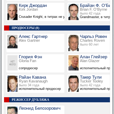
Кирк Джордан
Брайан Ф. О’Бир
Kirk Jordan
Brian F. O'Byrne
было 42 года
Crusader Knight, в титрах не указан
Grandmaster, в титрах
ПРОДЮСЕРЫ (8)
Алекс Гартнер
Чарльз Ровен
Alex Gartner
Charles Roven
было 60 лет
Глория Фэн
Алан Глейзер
Gloria Fan
Alan Glazer
сопродюсер
исполнительный продю
Райан Кавана
Такер Тули
Ryan Kavanaugh
Tucker Tooley
было 34 года
было 42 года
исполнительный продюсер
исполнительный про
РЕЖИССЕР ДУБЛЯЖА
Леонид Белозорович