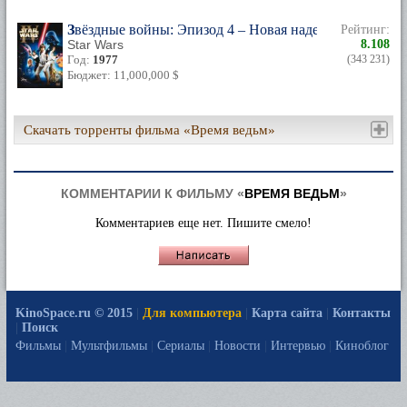
Звёздные войны: Эпизод 4 – Новая надежда
Рейтинг:
Star Wars
8.108
Год:
1977
(343 231)
Бюджет: 11,000,000 $
Скачать торренты фильма «Время ведьм»
КОММЕНТАРИИ К ФИЛЬМУ «
ВРЕМЯ ВЕДЬМ
»
Комментариев еще нет. Пишите смело!
KinoSpace.ru © 2015
|
Для компьютера
|
Карта сайта
|
Контакты
|
Поиск
Фильмы
|
Мультфильмы
|
Сериалы
|
Новости
|
Интервью
|
Киноблог