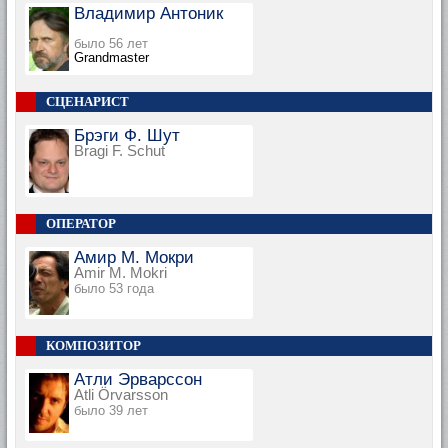
Владимир Антоник
было 56 лет
Grandmaster
СЦЕНАРИСТ
Брэги Ф. Шут
Bragi F. Schut
ОПЕРАТОР
Амир М. Мокри
Amir M. Mokri
было 53 года
КОМПОЗИТОР
Атли Эрварссон
Atli Örvarsson
было 39 лет