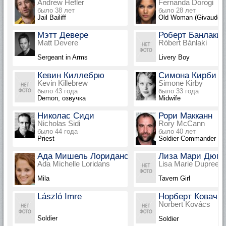
Andrew Hefler
Fernanda Dorogi
было 38 лет
было 28 лет
Jail Bailiff
Old Woman (Givaudon
Мэтт Девере
Роберт Банлаки
Matt Devere
Róbert Bánlaki
Sergeant in Arms
Livery Boy
Кевин Киллебрю
Симона Кирби
Kevin Killebrew
Simone Kirby
было 43 года
было 33 года
Demon, озвучка
Midwife
Николас Сиди
Рори Макканн
Nicholas Sidi
Rory McCann
было 44 года
было 40 лет
Priest
Soldier Commander
Ада Мишель Лориданс
Лиза Мари Дюпр
Ada Michelle Loridans
Lisa Marie Dupree
Mila
Tavern Girl
László Imre
Норберт Ковач
Norbert Kovács
Soldier
Soldier