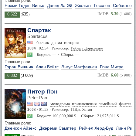
Главные роли:
Ноэми Годен-Виньо
Давид Ла Эй
Жюльетт Госслен
Себастьен
IMDB:
5.30
(1 400)
6.622
(
635
)
Спартак
Spartacus
боевик
драма
история
2004
· 02:54 · Режиссер:
Роберт Дорнхельм
Бюджет: — · Сборы: —
Главные роли:
Горан Вишнич
Алан Бейтс
Энгус Макфадьен
Рона Митра
IMDB:
6.60
(5 900)
6.882
(
3 009
)
Питер Пэн
Peter Pan
мелодрама
приключения
семейный
фэнтези
2003
· 01:53 · Режиссер:
П.Дж. Хоган
Бюджет: 100,000,000 $ · Сборы: 121,975,011 $
Главные роли:
Джейсон Айзекс
Джереми Самптер
Рейчел Херд-Вуд
Линн Ред