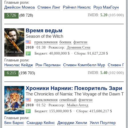
Главные роли:
Джейсон Момоа
Стивен Лэнг
Рэйчел Николс
Роуз МакГоун
IMDB:
5.20
(105 000)
5.726
(
88 728
)
Время ведьм
Season of the Witch
приключения
боевик
фэнтези
2010
· 01:38 · Режиссер:
Доминик Сена
Бюджет: 40,000,000 $ · Сборы: 91,627,228 $
Главные роли:
Николас Кейдж
Рон Перлман
Стивен Кэмпбелл Мур
Стивен Гр
IMDB:
5.40
(102 000)
6.215
(
198 703
)
Хроники Нарнии: Покоритель Зари
The Chronicles of Narnia: The Voyage of the Dawn Tre
приключения
семейный
фэнтези
2010
· 01:52 · Режиссер:
Майкл Аптед
Бюджет: 155,000,000 $ · Сборы: 415,686,217 $
Главные роли:
Бен Барнс
Скандар Кейнс
Джорджи Хенли
Уилл Поултер