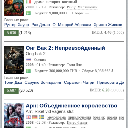
драма
история
военный
2009
· 02:19 · Режиссер:
Ренцо Мартинелли
Бюджет: 9,000,000 € · Сборы: —
Главные роли:
Рутгер Хауэр
Раз Деган
Ф. Мюррэй Абрахам
Христо Живков
IMDB:
4.40
(1 500)
5.636
(
1 213
)
Онг Бак 2: Непревзойденный
Ong-bak 2
боевик
2008
· 01:49 · Режиссер:
Тони Джа
Бюджет: 300,000,000 THB · Сборы: 8,936,663 $
Главные роли:
Тони Джа
Саруню Вонгкраянг
Сорапонг Чатри
Примората Деж
IMDB:
6.20
(33 000)
6.687
(
20 520
)
Арн: Объединенное королевство
Arn: Riket vid vägens slut
мелодрама
приключения
боевик
драма
воен
2008
· 02:08 · Режиссер:
Петер Флинт