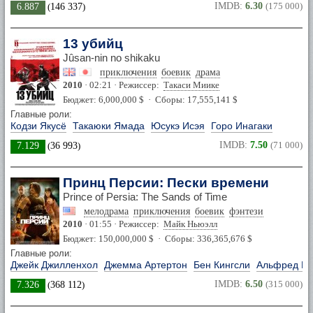
IMDB:
6.30
(175 000)
6.887
(
146 337
)
13 убийц
Jûsan-nin no shikaku
приключения
боевик
драма
2010
· 02:21 · Режиссер:
Такаси Миике
Бюджет: 6,000,000 $ · Сборы: 17,555,141 $
Главные роли:
Кодзи Якусё
Такаюки Ямада
Юсукэ Исэя
Горо Инагаки
IMDB:
7.50
(71 000)
7.129
(
36 993
)
Принц Персии: Пески времени
Prince of Persia: The Sands of Time
мелодрама
приключения
боевик
фэнтези
2010
· 01:55 · Режиссер:
Майк Ньюэлл
Бюджет: 150,000,000 $ · Сборы: 336,365,676 $
Главные роли:
Джейк Джилленхол
Джемма Артертон
Бен Кингсли
Альфред М
IMDB:
6.50
(315 000)
7.326
(
368 112
)