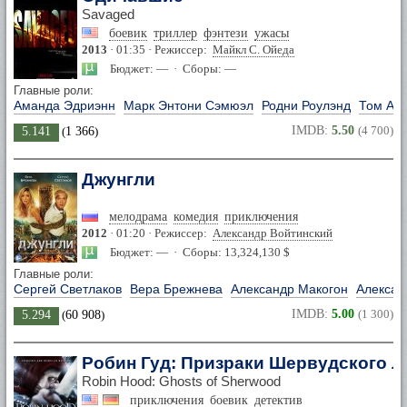
Savaged
боевик
триллер
фэнтези
ужасы
2013
· 01:35 · Режиссер:
Майкл С. Ойеда
Бюджет: — · Сборы: —
Главные роли:
Аманда Эдриэнн
Марк Энтони Сэмюэл
Родни Роулэнд
Том Ар
IMDB:
5.50
(4 700)
5.141
(
1 366
)
Джунгли
мелодрама
комедия
приключения
2012
· 01:20 · Режиссер:
Александр Войтинский
Бюджет: — · Сборы: 13,324,130 $
Главные роли:
Сергей Светлаков
Вера Брежнева
Александр Макогон
Алексан
IMDB:
5.00
(1 300)
5.294
(
60 908
)
Робин Гуд: Призраки Шервудского л
Robin Hood: Ghosts of Sherwood
приключения
боевик
детектив