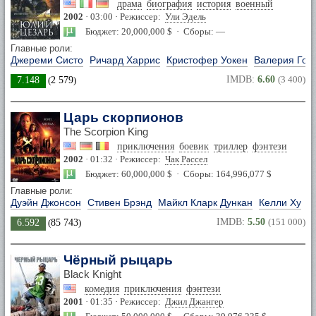
драма
биография
история
военный
2002
· 03:00 · Режиссер:
Ули Эдель
Бюджет: 20,000,000 $ · Сборы: —
Главные роли:
Джереми Систо
Ричард Харрис
Кристофер Уокен
Валерия Гол
IMDB:
6.60
(3 400)
7.148
(
2 579
)
Царь скорпионов
The Scorpion King
приключения
боевик
триллер
фэнтези
2002
· 01:32 · Режиссер:
Чак Рассел
Бюджет: 60,000,000 $ · Сборы: 164,996,077 $
Главные роли:
Дуэйн Джонсон
Стивен Брэнд
Майкл Кларк Дункан
Келли Ху
IMDB:
5.50
(151 000)
6.592
(
85 743
)
Чёрный рыцарь
Black Knight
комедия
приключения
фэнтези
2001
· 01:35 · Режиссер:
Джил Джангер