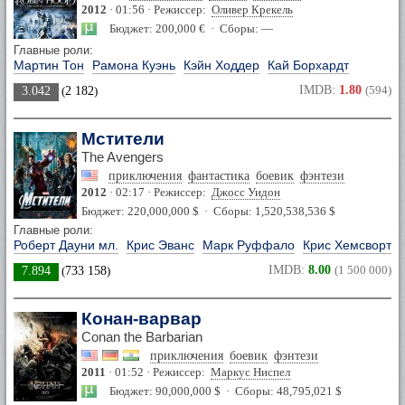
2012
· 01:56 · Режиссер:
Оливер Крекель
Бюджет: 200,000 € · Сборы: —
Главные роли:
Мартин Тон
Рамона Куэнь
Кэйн Ходдер
Кай Борхардт
IMDB:
1.80
(594)
3.042
(
2 182
)
Мстители
The Avengers
приключения
фантастика
боевик
фэнтези
2012
· 02:17 · Режиссер:
Джосс Уидон
Бюджет: 220,000,000 $ · Сборы: 1,520,538,536 $
Главные роли:
Роберт Дауни мл.
Крис Эванс
Марк Руффало
Крис Хемсворт
IMDB:
8.00
(1 500 000)
7.894
(
733 158
)
Конан-варвар
Conan the Barbarian
приключения
боевик
фэнтези
2011
· 01:52 · Режиссер:
Маркус Ниспел
Бюджет: 90,000,000 $ · Сборы: 48,795,021 $