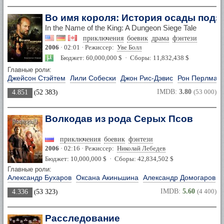
Во имя короля: История осады подз
In the Name of the King: A Dungeon Siege Tale
приключения
боевик
драма
фэнтези
2006
· 02:01 · Режиссер:
Уве Болл
Бюджет: 60,000,000 $ · Сборы: 11,832,438 $
Главные роли:
Джейсон Стэйтем
Лили Собески
Джон Рис-Дэвис
Рон Перлман
IMDB:
3.80
(53 000)
4.851
(
52 383
)
Волкодав из рода Серых Псов
приключения
боевик
фэнтези
2006
· 02:16 · Режиссер:
Николай Лебедев
Бюджет: 10,000,000 $ · Сборы: 42,834,502 $
Главные роли:
Александр Бухаров
Оксана Акиньшина
Александр Домогаров
И
IMDB:
5.60
(4 400)
4.336
(
53 323
)
Расследование