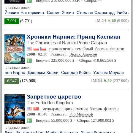
Бюджет: 210,000,000 SEK · Сборы: —
Главные роли:
Йоаким Наттерквист
София Хелин
Стеллан Скарсгард
Биби А
IMDB:
6.60
(9 000)
7.091
(
6 791
)
Хроники Нарнии: Принц Каспиан
The Chronicles of Narnia: Prince Caspian
приключения
семейный
боевик
фэнтези
2008
· 02:30 · Режиссер:
Эндрю Адамсон
Бюджет: 225,000,000 $ · Сборы: 419,665,568 $
Главные роли:
Бен Барнс
Джорджи Хенли
Скандар Кейнс
Уильям Моусли
IMDB:
6.50
(237 000)
6.947
(
173 068
)
Запретное царство
The Forbidden Kingdom
мелодрама
приключения
боевик
фэнтези
2008
· 01:40 · Режиссер:
Роб Минкофф
Бюджет: 55,000,000 $ · Сборы: 127,980,002 $
Главные роли:
Джет Ли
Джеки Чан
Майкл Ангарано
Хуана Коллиньон