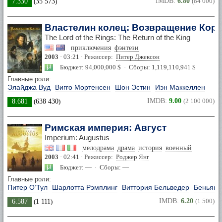
IMDB:
6.80
(84 000)
7.330
(
35 573
)
Властелин колец: Возвращение Кор
The Lord of the Rings: The Return of the King
приключения
фэнтези
2003
· 03:21 · Режиссер:
Питер Джексон
Бюджет: 94,000,000 $ · Сборы: 1,119,110,941 $
Главные роли:
Элайджа Вуд
Вигго Мортенсен
Шон Эстин
Иэн Маккеллен
IMDB:
9.00
(2 100 000)
8.681
(
638 430
)
Римская империя: Август
Imperium: Augustus
мелодрама
драма
история
военный
2003
· 02:41 · Режиссер:
Роджер Янг
Бюджет: — · Сборы: —
Главные роли:
Питер О’Тул
Шарлотта Рэмплинг
Виттория Бельведер
Беньями
IMDB:
6.20
(1 500)
6.587
(
1 111
)