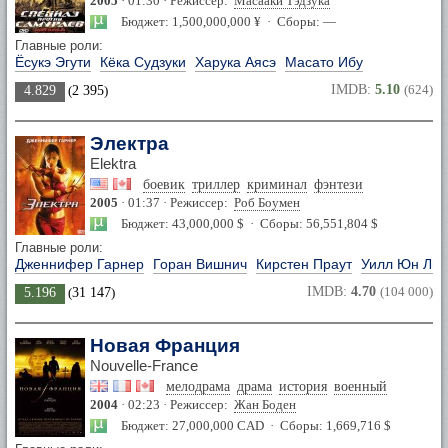
2005
· 01:30 · Режиссер:
Масааки Тэдзука
Бюджет: 1,500,000,000 ¥ · Сборы: —
Главные роли:
Ёсукэ Эгути
Кёка Судзуки
Харука Аясэ
Масато Ибу
IMDB:
5.10
(624)
4.829
(
2 395
)
Электра
Elektra
боевик
триллер
криминал
фэнтези
2005
· 01:37 · Режиссер:
Роб Боумен
Бюджет: 43,000,000 $ · Сборы: 56,551,804 $
Главные роли:
Дженнифер Гарнер
Горан Вишнич
Кирстен Праут
Уилл Юн Ли
IMDB:
4.70
(104 000)
5.196
(
31 147
)
Новая Франция
Nouvelle-France
мелодрама
драма
история
военный
2004
· 02:23 · Режиссер:
Жан Боден
Бюджет: 27,000,000 CAD · Сборы: 1,669,716 $