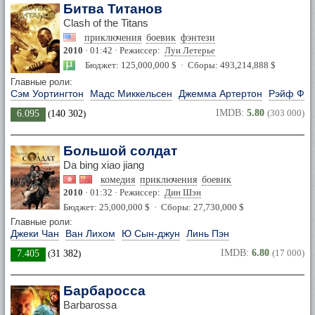
Битва Титанов
Clash of the Titans
приключения
боевик
фэнтези
2010
· 01:42 · Режиссер:
Луи Летерье
Бюджет: 125,000,000 $ · Сборы: 493,214,888 $
Главные роли:
Сэм Уортингтон
Мадс Миккельсен
Джемма Артертон
Рэйф Фай
IMDB:
5.80
(303 000)
6.095
(
140 302
)
Большой солдат
Da bing xiao jiang
комедия
приключения
боевик
2010
· 01:32 · Режиссер:
Дин Шэн
Бюджет: 25,000,000 $ · Сборы: 27,730,000 $
Главные роли:
Джеки Чан
Ван Лихом
Ю Сын-джун
Линь Пэн
IMDB:
6.80
(17 000)
7.405
(
31 382
)
Барбаросса
Barbarossa