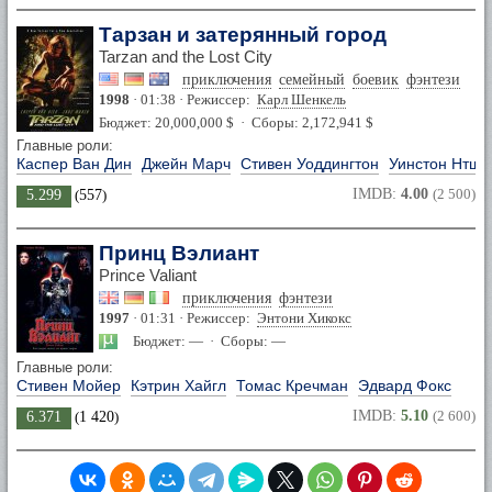
Тарзан и затерянный город
Tarzan and the Lost City
приключения
семейный
боевик
фэнтези
1998
· 01:38 · Режиссер:
Карл Шенкель
Бюджет: 20,000,000 $ · Сборы: 2,172,941 $
Главные роли:
Каспер Ван Дин
Джейн Марч
Стивен Уоддингтон
Уинстон Нтшо
IMDB:
4.00
(2 500)
5.299
(
557
)
Принц Вэлиант
Prince Valiant
приключения
фэнтези
1997
· 01:31 · Режиссер:
Энтони Хикокс
Бюджет: — · Сборы: —
Главные роли:
Стивен Мойер
Кэтрин Хайгл
Томас Кречман
Эдвард Фокс
IMDB:
5.10
(2 600)
6.371
(
1 420
)