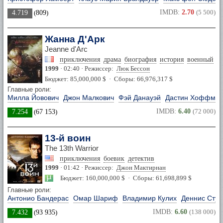
IMDB:
2.70
(5 500)
4.719
(
809
)
Жанна Д'Арк
Jeanne d'Arc
приключения
драма
биография
история
военный
1999
· 02:40 · Режиссер:
Люк Бессон
Бюджет: 85,000,000 $ · Сборы: 66,976,317 $
Главные роли:
Милла Йовович
Джон Малкович
Фэй Данауэй
Дастин Хоффма
IMDB:
6.40
(72 000)
7.254
(
67 153
)
13-й воин
The 13th Warrior
приключения
боевик
детектив
1999
· 01:42 · Режиссер:
Джон Мактирнан
Бюджет: 160,000,000 $ · Сборы: 61,698,899 $
Главные роли:
Антонио Бандерас
Омар Шариф
Владимир Кулих
Деннис Стур
IMDB:
6.60
(138 000)
7.432
(
93 935
)