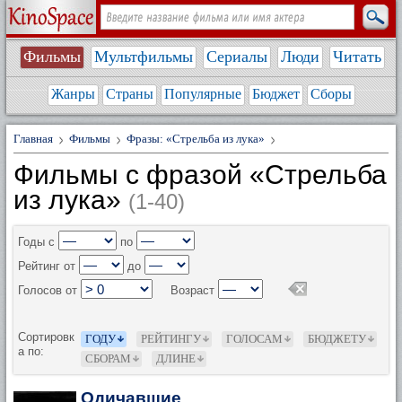
Фильмы
Мультфильмы
Сериалы
Люди
Читать
Жанры
Страны
Популярные
Бюджет
Сборы
Главная
Фильмы
Фразы: «Стрельба из лука»
Фильмы с фразой «Стрельба
из лука»
(1-40)
Годы с
по
Рейтинг от
до
Голосов от
Возраст
Сортировк
ГОДУ
РЕЙТИНГУ
ГОЛОСАМ
БЮДЖЕТУ
а по:
СБОРАМ
ДЛИНЕ
Одичавшие