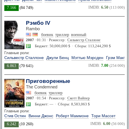
IMDB:
6.50
(113 000)
7.166
(
84 749
)
Рэмбо IV
Rambo
боевик
триллер
военный
2007
· 01:31 · Режиссер:
Сильвестр Сталлоне
Бюджет: 50,000,000 $ · Сборы: 113,244,290 $
Главные роли:
Сильвестр Сталлоне
Джули Бенц
Мэттью Мэрсден
Грэм Макта
IMDB:
7.00
(254 000)
6.863
(
70 641
)
Приговоренные
The Condemned
боевик
триллер
2007
· 01:54 · Режиссер:
Скотт Вайпер
Бюджет: — · Сборы: 8,583,063 $
Главные роли:
Стив Остин
Винни Джонс
Роберт Маммоне
Тори Массет
IMDB:
6.00
(56 000)
6.242
(
10 260
)