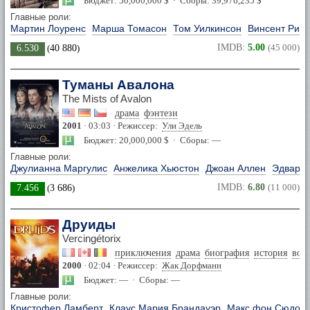
Бюджет: 50,000,000 $ · Сборы: 39,976,235 $
Главные роли:
Мартин Лоуренс
Марша Томасон
Том Уилкинсон
Винсент Рига
IMDB:
5.00
(45 000)
6.530
(
40 880
)
Туманы Авалона
The Mists of Avalon
драма
фэнтези
2001
· 03:03 · Режиссер:
Ули Эдель
Бюджет: 20,000,000 $ · Сборы: —
Главные роли:
Джулианна Маргулис
Анжелика Хьюстон
Джоан Аллен
Эдвард 
IMDB:
6.80
(11 000)
7.456
(
3 686
)
Друиды
Vercingétorix
приключения
драма
биография
история
вое
2000
· 02:04 · Режиссер:
Жак Дорфманн
Бюджет: — · Сборы: —
Главные роли:
Кристофер Ламберт
Клаус Мария Брандауэр
Макс фон Сюдов