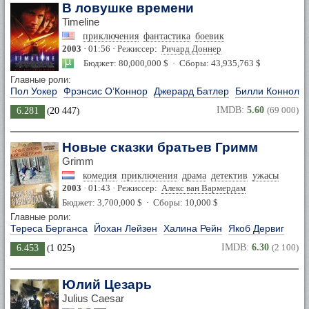
В ловушке времени
Timeline
приключения
фантастика
боевик
2003
· 01:56 · Режиссер:
Ричард Доннер
Бюджет: 80,000,000 $ · Сборы: 43,935,763 $
Главные роли:
Пол Уокер
Фрэнсис О’Коннор
Джерард Батлер
Билли Коннолл
IMDB:
5.60
(69 000)
6.281
(
20 447
)
Новые сказки братьев Гримм
Grimm
комедия
приключения
драма
детектив
ужасы
2003
· 01:43 · Режиссер:
Алекс ван Вармердам
Бюджет: 3,700,000 $ · Сборы: 10,000 $
Главные роли:
Тереса Берганса
Йохан Лейзен
Халина Рейн
Якоб Дервиг
IMDB:
6.30
(2 100)
6.453
(
1 025
)
Юлий Цезарь
Julius Caesar