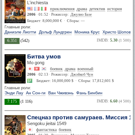
L'inchiesta
приключения
драма
детектив
история
2006
· 01:52 · Режиссер:
Джулио Базе
Бюджет: 8,000,000 € · Сборы: —
Главные роли:
Даниэле Лиотти
Дольф Лундгрен
Моника Крус
Христо Шопов
IMDB:
5.30
(1 500)
6.351
(
542
)
Битва умов
Mo gong
боевик
драма
военный
2006
· 02:13 · Режиссер:
Джэйкоб Чун
Бюджет: 16,000,000 $ · Сборы: 17,812,601 $
Главные роли:
Энди Лау
Ан Сон-ги
Ван Чживэнь
Фань Бинбин
IMDB:
6.60
(4 500)
7.175
(
1 116
)
Спецназ против самураев. Миссия 1
Sengoku jieitai 1549
фантастика
боевик