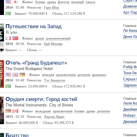
Сара Г
Жанры:
боевик
драма
фэнтези
военный
ужасы
Домини
2014
· 01:40 · Режиссер:
Гари Шор
Арт Па
Бюджет: 70,000,000 $ · Сборы: 217,124,280 $
Путешествие на Запад
Главные 
Ли Кан
Xi you
Дени Л
Жанры:
драма
документальный
2014
· 00:56 · Режиссер:
Цай Минлян
Бюджет: — · Сборы: —
Отель «Гранд Будапешт»
Главные 
Рэйф Ф
The Grand Budapest Hotel
Тони Р
Жанры:
комедия
приключения
детектив
криминал
Сирша 
2014
· 01:40 · Режиссер:
Уэс Андерсон
Эдриан
Бюджет: 23,000,000 € · Сборы: 172,936,941 $
Орудия смерти: Город костей
Главные 
Лили К
The Mortal Instruments: City of Bones
Джейми
Жанры:
мелодрама
приключения
боевик
драма
детектив
Роберт
2013
· 02:10 · Режиссер:
Харалд Цварт
Джемай
Бюджет: 60,000,000 $ · Сборы: 95,396,573 $
Братство
Главные 