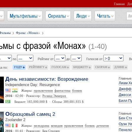
Главная
Доб
Мультфильмы
Сериалы
Люди
Читать
Фильмы
Фразы: «Монах»
ьмы с фразой «Монах»
(1-40)
по
Рейтинг от
до
Голосов от
В
ГОДУ
РЕЙТИНГУ
ГОЛОСАМ
БЮДЖЕТУ
СБОРАМ
ДЛИНЕ
а по:
День независимости: Возрождение
Главные 
Лиам Х
Independence Day: Resurgence
Джефф 
Жанры:
приключения
фантастика
боевик
Джесси
2016
· 02:00 · Режиссер:
Роланд Эммерих
Билл П
Бюджет: 165,000,000 $ · Сборы: 389,681,935 $
Образцовый самец 2
Главные 
Бен Ст
Zoolander 2
Оуэн У
Жанры:
мелодрама
комедия
приключения
боевик
детектив
Пенело
2016
· 01:41 · Режиссер:
Бен Стиллер