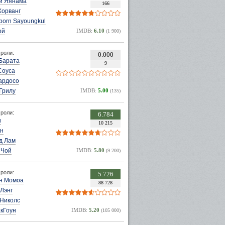
й Яянама
166
Хорванг
porn Sayoungkul
ой
IMDB:
6.10
(1 900)
роли:
0.000
Барата
9
Соуса
ардосо
Грилу
IMDB:
5.00
(135)
роли:
6.784
и
10 215
ан
д Лам
 Чой
IMDB:
5.80
(9 200)
роли:
5.726
н Момоа
88 728
Лэнг
 Николс
кГоун
IMDB:
5.20
(105 000)