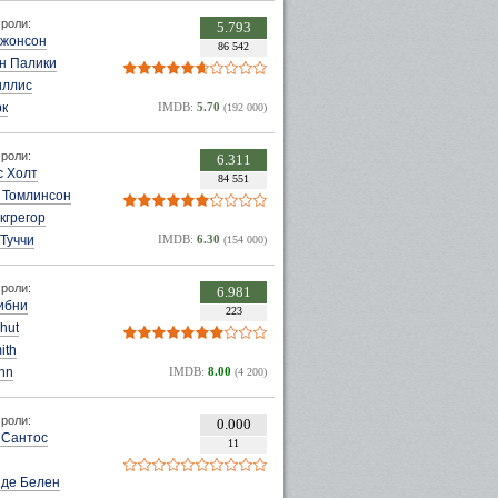
роли:
5.793
Джонсон
86 542
н Палики
иллис
рк
IMDB:
5.70
(192 000)
роли:
6.311
с Холт
84 551
 Томлинсон
кгрегор
Туччи
IMDB:
6.30
(154 000)
роли:
6.981
ибни
223
ohut
ith
hn
IMDB:
8.00
(4 200)
роли:
0.000
 Сантос
11
 де Белен