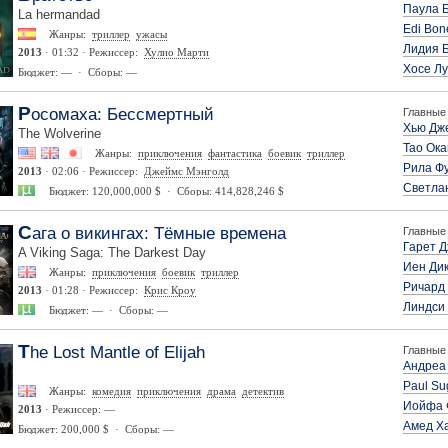
Паула 
La hermandad
Edi Bon
Жанры:
триллер
ужасы
Лидия 
2013
· 01:32 · Режиссер:
Хулио Марти
Хосе Лу
Бюджет: — · Сборы: —
Росомаха: Бессмертный
Главные 
Хью Дж
The Wolverine
Тао Ок
Жанры:
приключения
фантастика
боевик
триллер
Рила Ф
2013
· 02:06 · Режиссер:
Джеймс Мэнголд
Светла
Бюджет: 120,000,000 $ · Сборы: 414,828,246 $
Сага о викингах: Тёмные времена
Главные 
Гарет 
A Viking Saga: The Darkest Day
Йен Ди
Жанры:
приключения
боевик
триллер
Ричард
2013
· 01:28 · Режиссер:
Крис Кроу
Линдси
Бюджет: — · Сборы: —
The Lost Mantle of Elijah
Главные 
Андреа
Paul Su
Жанры:
комедия
приключения
драма
детектив
Иойфа 
2013
· Режиссер: —
Амед Х
Бюджет: 200,000 $ · Сборы: —