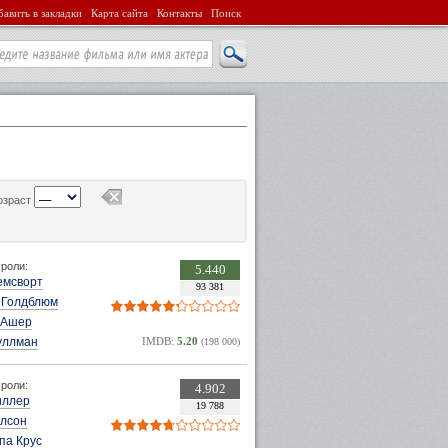
авить в закладки
Карта сайта
Контакты
Поиск
озраст
роли:
5.440
емсворт
93 381
Голдблюм
 Ашер
уллман
IMDB:
5.20
(198 000)
роли:
4.902
иллер
19 788
илсон
па Крус