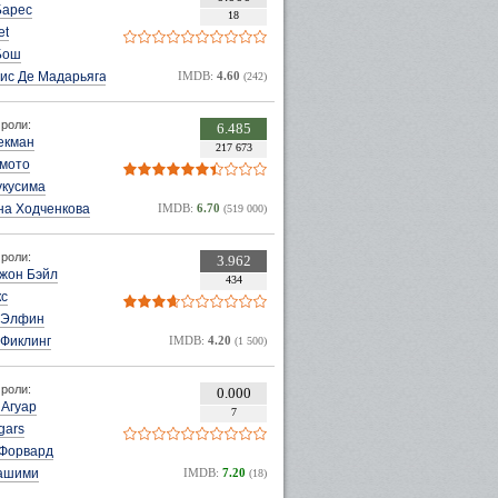
Барес
18
et
Бош
ис Де Мадарьяга
IMDB:
4.60
(242)
роли:
6.485
екман
217 673
амото
укусима
на Ходченкова
IMDB:
6.70
(519 000)
роли:
3.962
Джон Бэйл
434
кс
 Элфин
 Фиклинг
IMDB:
4.20
(1 500)
роли:
0.000
 Агуар
7
gars
Форвард
ашими
IMDB:
7.20
(18)