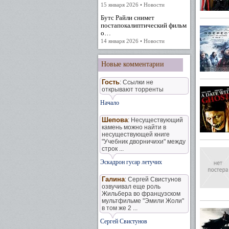
15 января 2026 • Новости
Бутс Райли снимет
постапокалиптический фильм
о…
14 января 2026 • Новости
Новые комментарии
Гость
: Ссылки не
открывают торренты
Начало
Шепова
: Несуществующий
камень можно найти в
несуществующей книге
"Учебник дворничихи" между
строк ...
Эскадрон гусар летучих
Галина
: Сергей Свистунов
озвучивал еще роль
Жильбера во французском
мультфильме "Эмили Жоли"
в том же 2 ...
Сергей Свистунов