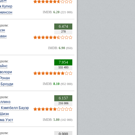
адон
к Купер
ркинсон
IMDB:
6.20
(221 000)
роли:
6.474
шэн
278
аван
IMDB:
6.90
(950)
роли:
7.954
айнс
555 493
еволори
Ронан
 Броуди
IMDB:
8.10
(952 000)
роли:
6.157
оллинз
216 006
 Кэмпбелл Бауэр
 Шиэн
ма Уэст
IMDB:
5.80
(142 000)
роли:
0.000