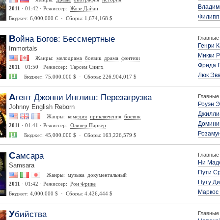
Владим
2011
· 01:42 · Режиссер:
Жозе Дайан
Филипп
Бюджет: 6,000,000 € · Сборы: 1,674,168 $
Война Богов: Бессмертные
Главные 
Генри 
Immortals
Микки Р
Жанры:
мелодрама
боевик
драма
фэнтези
Фрида 
2011
· 01:50 · Режиссер:
Тарсем Сингх
Люк Эв
Бюджет: 75,000,000 $ · Сборы: 226,904,017 $
Агент Джонни Инглиш: Перезагрузка
Главные 
Роуэн Э
Johnny English Reborn
Джилли
Жанры:
комедия
приключения
боевик
Домини
2011
· 01:41 · Режиссер:
Оливер Паркер
Розаму
Бюджет: 45,000,000 $ · Сборы: 163,226,579 $
Самсара
Главные 
Ни Мад
Samsara
Пути С
Жанры:
музыка
документальный
Путу Д
2011
· 01:42 · Режиссер:
Рон Фрике
Маркос
Бюджет: 4,000,000 $ · Сборы: 4,426,444 $
Убийства
Главные 