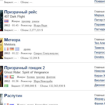
Покванг
Бюджет: — · Сборы: —
Призрачный рейс
Главные 
Марша 
407 Dark Flight
Питер 
Жанры:
триллер
ужасы
Параме
2012
· 01:45 · Режиссер:
Исара Нади
Патчари
Бюджет: — · Сборы: 2,277,221 $
Метеора
Главные 
Тео Ал
Metéora
Тамила
драма
Гиоргос
2012
· 01:22 · Режиссер:
Спирос Статулопулос
Dimitris 
Бюджет: — · Сборы: 12,204 $
Призрачный гонщик 2
Главные 
Никола
Ghost Rider: Spirit of Vengeance
Киран 
Жанры:
боевик
триллер
фэнтези
Виолан
2012
· 01:36 · Режиссер:
Марк Невелдайн
Джонни
Бюджет: 57,000,000 $ · Сборы: 132,563,930 $
Распутин
Главные 
Жерар 
Фанни 
Жанры:
драма
биография
история