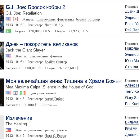
G.I. Joe: Бросок кобры 2
Главные 
Дуэйн 
G.I. Joe: Retaliation
Эдриан
Жанры:
приключения
фантастика
боевик
триллер
Брюс У
2013
· 01:50 · Режиссер:
Джон М. Чу
Рэй Па
Бюджет: 130,000,000 $ · Сборы: 371,923,060 $
Джек – покоритель великанов
Главные 
Никола
Jack the Giant Slayer
Элинор
Жанры:
приключения
фэнтези
Юэн Ма
2013
· 01:54 · Режиссер:
Брайан Сингер
Стэнли 
Бюджет: 195,000,000 $ · Сборы: 197,687,603 $
Моя величайшая вина: Тишина в Храме Божьем
Главные 
Алекс Г
Mea Maxima Culpa: Silence in the House of God
Terry K
документальный
Gary Sm
2012
· 01:46 · Режиссер:
Алекс Гибни
Pat Kue
Бюджет: 1,000,000 $ · Сборы: —
Излечение
Главные 
Вильма
The Healing
Ким Чи
Жанры:
детектив
триллер
ужасы
Дженис
2012
· 01:47 · Режиссер:
Чито С. Роньо