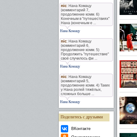
nic
: Нана Комацу
(комментарий 7,
продолжение комм. 6)
Конечным в "путешествиях"
Нана (конечным е ...
Нана Комацу
nic
: Нана Комацу
(комментарий 6,
продолжение комм. 5)
Продолжить "путешествие"
своё случилось фи ...
Нана Комацу
nic
: Нана Комацу
(комментарий 5,
продолжение комм. 4) Таких
у Нана ролей тяжёлых,
сложных больше ...
Нана Комацу
Поделитесь с друзьями
ВКонтакте