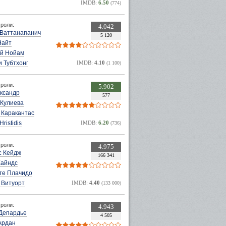
IMDB:
6.50
(774)
роли:
4.042
Ваттанапанич
5 120
Найт
й Нойам
 Тубтхонг
IMDB:
4.10
(1 100)
роли:
5.902
ександр
577
 Кулиева
 Каракантас
Hristidis
IMDB:
6.20
(736)
роли:
4.975
с Кейдж
166 341
Хайндс
те Плачидо
 Витуорт
IMDB:
4.40
(133 000)
роли:
4.943
Депардье
4 505
Ардан