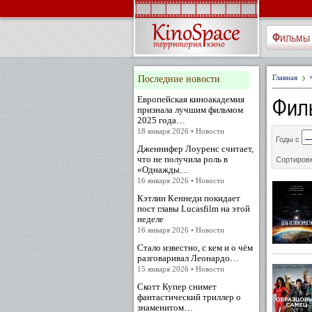
Фильмы
Главная
Последние новости
Фил
Европейская киноакадемия
признала лучшим фильмом
2025 года…
18 января 2026 • Новости
Годы с
Дженнифер Лоуренс считает,
что не получила роль в
Сортировк
«Однажды…
16 января 2026 • Новости
Кэтлин Кеннеди покидает
пост главы Lucasfilm на этой
неделе
16 января 2026 • Новости
Стало известно, с кем и о чём
разговаривал Леонардо…
15 января 2026 • Новости
Скотт Купер снимет
фантастический триллер о
знаменитом…