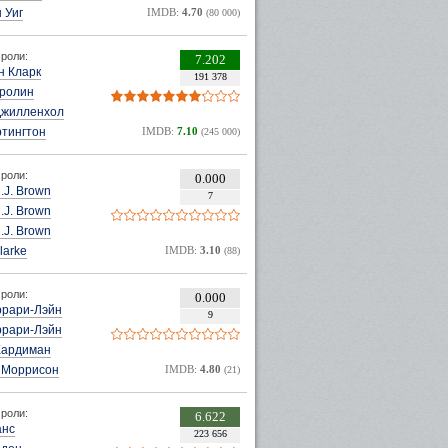
 Уиг
IMDB:
4.70
(80 000)
роли:
7.202
н Кларк
191 378
ролин
Джилленхол
ртингтон
IMDB:
7.10
(245 000)
роли:
0.000
.J. Brown
7
.J. Brown
.J. Brown
larke
IMDB:
3.10
(88)
роли:
0.000
ррари-Лэйн
9
ррари-Лэйн
Хардиман
 Моррисон
IMDB:
4.80
(21)
роли:
6.622
анс
223 656