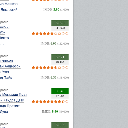
ир Машков
 Янковский
IMDB:
5.00
(1 000)
роли:
5.898
Кавилл
111 978
урк
Пинто
анс
IMDB:
6.00
(182 000)
роли:
6.621
ткинсон
69 152
ан Андерсон
к Уэст
нд Пайк
IMDB:
6.30
(148 000)
роли:
8.340
е Мегахади Пративи
17 582
ри Кандра Деви
инда Пратика
 Луна
IMDB:
8.40
(40 000)
роли:
5.836