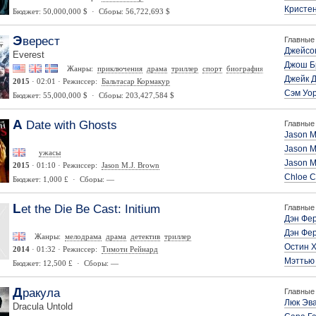
Кристен
Бюджет: 50,000,000 $ · Сборы: 56,722,693 $
Эверест
Главные 
Джейсо
Everest
Джош Б
Жанры:
приключения
драма
триллер
спорт
биография
Джейк 
2015
· 02:01 · Режиссер:
Бальтасар Кормакур
Сэм Уо
Бюджет: 55,000,000 $ · Сборы: 203,427,584 $
A Date with Ghosts
Главные 
Jason M
Jason M
ужасы
Jason M
2015
· 01:10 · Режиссер:
Jason M.J. Brown
Chloe C
Бюджет: 1,000 £ · Сборы: —
Let the Die Be Cast: Initium
Главные 
Дэн Фе
Дэн Фе
Жанры:
мелодрама
драма
детектив
триллер
Остин 
2014
· 01:32 · Режиссер:
Тимоти Рейнард
Мэттью
Бюджет: 12,500 £ · Сборы: —
Дракула
Главные 
Люк Эв
Dracula Untold