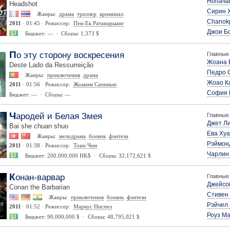
Нопача
Headshot
Сирин 
Жанры:
драма
триллер
криминал
Chanok
2011
· 01:45 · Режиссер:
Пен-Ек Ратанарыанг
Джои Б
Бюджет: — · Сборы: 1,373 $
По эту сторону воскресения
Главные 
Жоана 
Deste Lado da Ressurreição
Педро 
Жанры:
приключения
драма
Жоао К
2011
· 01:56 · Режиссер:
Жоаким Сапинью
София 
Бюджет: — · Сборы: —
Чародей и Белая Змея
Главные 
Джет Л
Bai she chuan shuo
Ева Ху
Жанры:
мелодрама
боевик
фэнтези
Рэймон
2011
· 01:38 · Режиссер:
Тони Чин
Чарлин
Бюджет: 200,000,000 HK$ · Сборы: 32,172,621 $
Конан-варвар
Главные 
Джейсо
Conan the Barbarian
Стивен 
Жанры:
приключения
боевик
фэнтези
Рэйчел
2011
· 01:52 · Режиссер:
Маркус Ниспел
Роуз Ма
Бюджет: 90,000,000 $ · Сборы: 48,795,021 $