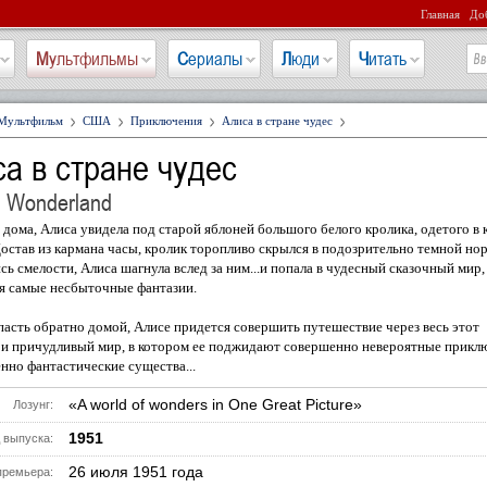
Главная
Доб
Мультфильмы
Сериалы
Люди
Читать
Мультфильм
США
Приключения
Алиса в стране чудес
а в стране чудес
in Wonderland
 дома, Алиса увидела под старой яблоней большого белого кролика, одетого в 
Достав из кармана часы, кролик торопливо скрылся в подозрительно темной нор
ь смелости, Алиса шагнула вслед за ним...и попала в чудесный сказочный мир,
я самые несбыточные фантазии.
асть обратно домой, Алисе придется совершить путешествие через весь этот
 и причудливый мир, в котором ее поджидают совершенно невероятные прикл
нно фантастические существа...
«A world of wonders in One Great Picture»
Лозунг:
1951
 выпуска:
26 июля 1951 года
премьера: