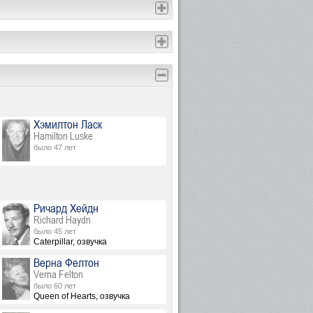
Хэмилтон Ласк
Hamilton Luske
было 47 лет
Ричард Хейдн
Richard Haydn
было 45 лет
Caterpillar, озвучка
Верна Фелтон
Verna Felton
было 60 лет
Queen of Hearts, озвучка