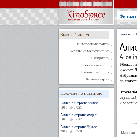
Фильмы
Главная
Быстрый доступ
Алис
Интересные факты
Фразы из мультфильма
Alice 
Создатели
Убежав из
Список актеров
и жилет. 
Скачать торрент
Набравшис
Комментарии
сбываютс
Чтобы поп
Похожие по названию
странный
Алиса в Стране Чудес
и соверше
1988
5.821
Алиса в стране чудес
1995
5.627
Год
Алиса в стране Чудес
2007
5.208
Мировая 