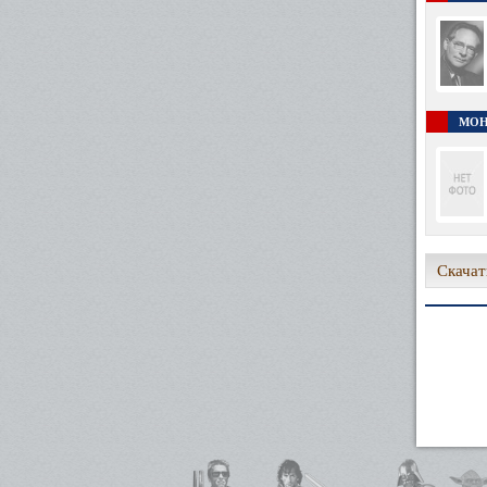
МОН
Скачат