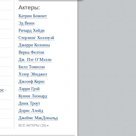
Актеры:
Катрин Бомонт
Эд Винн
Ричард Хейдн
Стерлинг Холлоуэй
Джерри Колонна
Верна Фелтон
Дж. Пэт О’Мэлли
Билл Томпсон
Хэзер Эйнджел
Джозеф Кернс
Ларри Грэй
рс
·
Куини Леонард
Динк Троут
Дорис Ллойд
Джеймс МакДональд
ВСЕ АКТЕРЫ (26)
▼