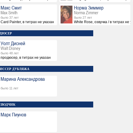
Макс Смит
Норма Зиммер
Max Smith
Norma Zimmer
было 37 лет
было 27 лет
Card Painter, в титрах не указан
White Rose, озвучка / в титрах не 
ДЮСЕР
Уолт Дисней
Walt Disney
было 48 лет
продюсер, в титрах не указан
ИССЕР ДУБЛЯЖА
Марина Александрова
было 11 лет
ЕВОДЧИК
Марк Пиунов