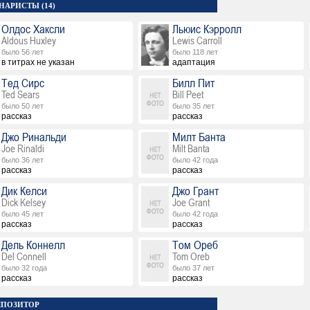
НАРИСТЫ (14)
Олдос Хаксли
Льюис Кэрролл
Aldous Huxley
Lewis Carroll
было 56 лет
было 118 лет
в титрах не указан
адаптация
Тед Сирс
Билл Пит
Ted Sears
Bill Peet
было 50 лет
было 35 лет
рассказ
рассказ
Джо Ринальди
Милт Банта
Joe Rinaldi
Milt Banta
было 36 лет
было 42 года
рассказ
рассказ
Дик Келси
Джо Грант
Dick Kelsey
Joe Grant
было 45 лет
было 42 года
рассказ
рассказ
Дель Коннелл
Том Ореб
Del Connell
Tom Oreb
было 32 года
было 37 лет
рассказ
рассказ
ПОЗИТОР