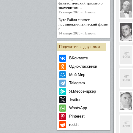
фантастический триллер о
знаменитом…
15 января 2026 • Новости
Бутс Райли снимет
постапокалиптический фильм
о…
14 января 2026 • Новости
Поделитесь с друзьями
ВКонтакте
Одноклассники
Мой Мир
Telegram
Я.Мессенджер
Twitter
WhatsApp
Pinterest
reddit