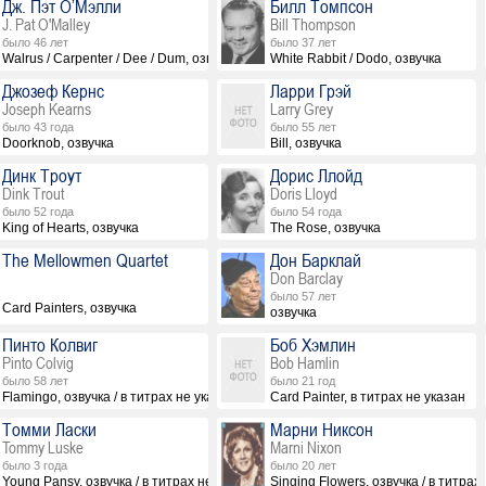
Дж. Пэт О’Мэлли
Билл Томпсон
J. Pat O'Malley
Bill Thompson
было 46 лет
было 37 лет
Walrus / Carpenter / Dee / Dum, озвучка
White Rabbit / Dodo, озвучка
Джозеф Кернс
Ларри Грэй
Joseph Kearns
Larry Grey
было 43 года
было 55 лет
Doorknob, озвучка
Bill, озвучка
Динк Троут
Дорис Ллойд
Dink Trout
Doris Lloyd
было 52 года
было 54 года
King of Hearts, озвучка
The Rose, озвучка
The Mellowmen Quartet
Дон Барклай
Don Barclay
было 57 лет
Card Painters, озвучка
озвучка
Пинто Колвиг
Боб Хэмлин
Pinto Colvig
Bob Hamlin
было 58 лет
было 21 год
Flamingo, озвучка / в титрах не указан
Card Painter, в титрах не указан
Томми Ласки
Марни Никсон
Tommy Luske
Marni Nixon
было 3 года
было 20 лет
Young Pansy, озвучка / в титрах не указан
Singing Flowers, озвучка / в титрах