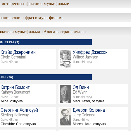
 интересных фактов о мультфильме
ания слов и фраз в мультфильме
здатели мультфильма «Алиса в стране чудес»
ИССЕРЫ (3)
Клайд Джероними
Уилфред Джексон
Clyde Geronimi
Wilfred Jackson
было 49 лет
было 44 года
РЫ (26)
Катрин Бомонт
Эд Винн
Kathryn Beaumont
Ed Wynn
было 12 лет
было 64 года
Alice, озвучка
Mad Hatter, озвучка
Стерлинг Холлоуэй
Джерри Колонна
Sterling Holloway
Jerry Colonna
было 45 лет
было 46 лет
Cheshire Cat, озвучка
March Hare, озвучка