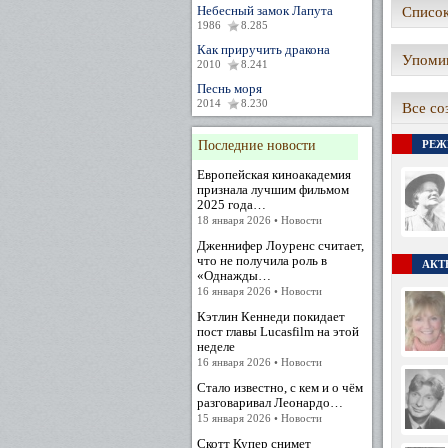
Небесный замок Лапута
Список
1986
8.285
Как приручить дракона
Упомин
2010
8.241
Песнь моря
2014
8.230
Все со
Последние новости
РЕЖ
Европейская киноакадемия
признала лучшим фильмом
2025 года…
18 января 2026 • Новости
Дженнифер Лоуренс считает,
что не получила роль в
АКТЕ
«Однажды…
16 января 2026 • Новости
Кэтлин Кеннеди покидает
пост главы Lucasfilm на этой
неделе
16 января 2026 • Новости
Стало известно, с кем и о чём
разговаривал Леонардо…
15 января 2026 • Новости
Скотт Купер снимет