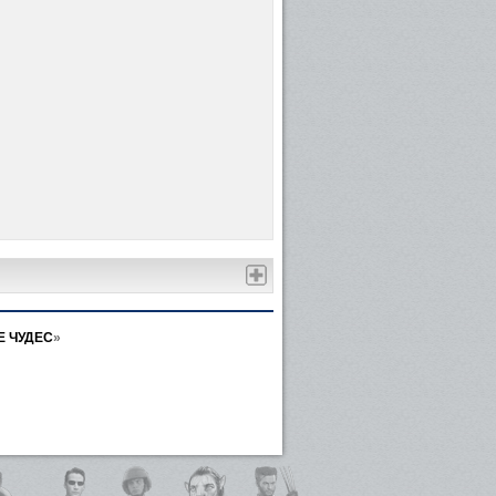
Е ЧУДЕС
»