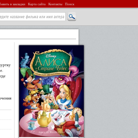
авить в закладки
Карта сайта
Контакты
Поиск
куртку
е.
 где
ючения