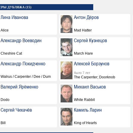
ЕРЫ ДУБЛЯЖА (15)
Лина Иванова
Антон Дёров
Alice
Mad Hatter
Александр Воеводин
Сергей Кузнецов
Cheshire Cat
March Hare
Александр Покидченко
Алексей Борзунов
было 7 лет
Walrus / Carpenter / Dee / Dum
The Carpenter; Doorknob
Валерий Ярёменко
Михаил Васьков
Dodo
White Rabbit
Сергей Чихачёв
Камиль Ларин
Bill
King of Hearts