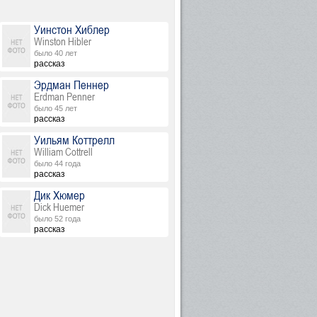
Уинстон Хиблер
Winston Hibler
было 40 лет
рассказ
Эрдман Пеннер
Erdman Penner
было 45 лет
рассказ
Уильям Коттрелл
William Cottrell
было 44 года
рассказ
Дик Хюмер
Dick Huemer
было 52 года
рассказ