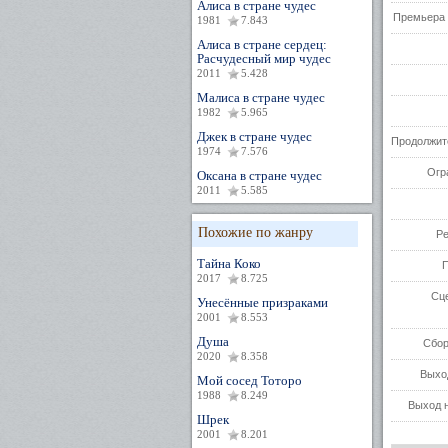
Алиса в стране чудес
Премьера 
1981
7.843
Алиса в стране сердец:
Расчудесный мир чудес
2011
5.428
Малиса в стране чудес
1982
5.965
Джек в стране чудес
Продолжит
1974
7.576
Огр
Оксана в стране чудес
2011
5.585
Похожие по жанру
Р
Тайна Коко
2017
8.725
Сц
Унесённые призраками
2001
8.553
Душа
Сбор
2020
8.358
Выхо
Мой сосед Тоторо
1988
8.249
Выход н
Шрек
2001
8.201