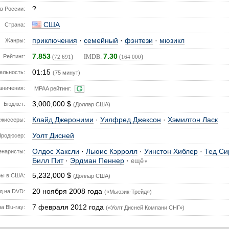
?
в России:
США
Страна:
приключения
·
семейный
·
фэнтези
·
мюзикл
Жанры:
7.853
7.30
Рейтинг:
(
) IMDB:
(
)
72 691
164 000
01:15
ельность:
(75 минут)
аничения:
MPAA рейтинг:
3,000,000 $
Бюджет:
(Доллар США)
Клайд Джероними
·
Уилфред Джексон
·
Хэмилтон Ласк
ежиссеры:
Уолт Дисней
Продюсер:
Олдос Хаксли
·
Льюис Кэрролл
·
Уинстон Хиблер
·
Тед Си
енаристы:
Билл Пит
·
Эрдман Пеннер
·
ещё
▼
5,232,000 $
ы в США:
(Доллар США)
20 ноября 2008 года
д на DVD:
(«Мьюзик-Трейд»)
7 февраля 2012 года
а Blu-ray:
(«Уолт Дисней Компани СНГ»)