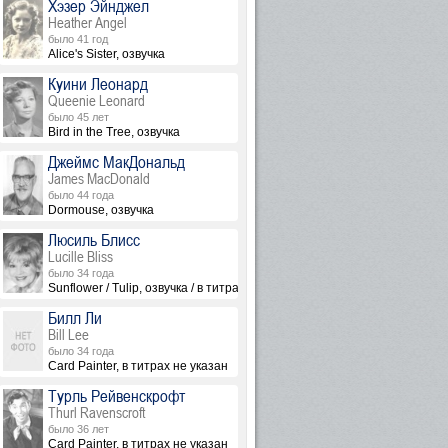
Хэзер Эйнджел
Heather Angel
было 41 год
Alice's Sister, озвучка
Куини Леонард
Queenie Leonard
было 45 лет
Bird in the Tree, озвучка
Джеймс МакДональд
James MacDonald
было 44 года
Dormouse, озвучка
Люсиль Блисс
Lucille Bliss
было 34 года
Sunflower / Tulip, озвучка / в титрах не указана
Билл Ли
Bill Lee
было 34 года
Card Painter, в титрах не указан
Турль Рейвенскрофт
Thurl Ravenscroft
было 36 лет
 не указана
Card Painter, в титрах не указан