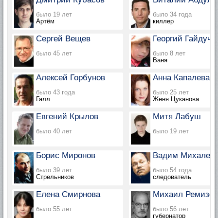
было 19 лет
было 34 года
Артём
киллер
Сергей Вещев
Георгий Гайдучи
было 45 лет
было 8 лет
Ваня
Алексей Горбунов
Анна Капалева
было 43 года
было 25 лет
Галл
Женя Цуканова
Евгений Крылов
Митя Лабуш
было 40 лет
было 19 лет
Борис Миронов
Вадим Михалев
было 39 лет
было 54 года
Стрельников
следователь
Елена Смирнова
Михаил Ремизов
было 55 лет
было 56 лет
губернатор