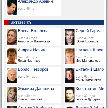
Александр Аравин
было 46 лет
АКТЕРЫ (47)
Елена Яковлева
Сергей Гармаш
было 43 года
было 46 лет
Анастасия Каменская
Юрий Коротков
Андрей Ильин
Наталья Швец
было 44 года
было 25 лет
Леша Чистяков
Ира Милованова
Борис Невзоров
Виталий Шапова
было 54 года
было 65 лет
отчим Каменской
Эльвира Данилина
Константин Мил
было 39 лет
было 32 года
Ольга Ермилова
Георгий Дударев
Дмитрий Кубасов
Виталий Абдуло