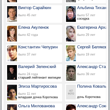
Виктор Сарайкин
Альбина Тихано
было 45 лет
было 57 лет
соседка
Елена Акуленок
Екатерина Архар
было 42 года
было 29 лет
Константин Чепурин
Сергей Белякови
было 37 лет
было 19 лет
Валерий Зеленский
Александр Старч
было 24 года
было 39 лет
старший лейтенант милиции
Элиза Мартиросова
Полина Коваль
было 11 лет
дочь Короткова
младшая дочка Короткова
Ольга Милованова
Александр Соко