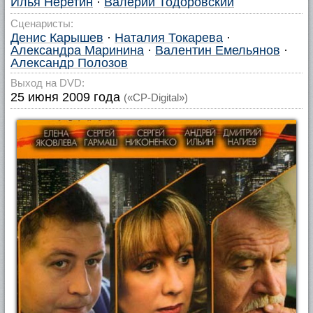
Илья Неретин
·
Валерий Тодоровский
Сценаристы:
Денис Карышев
·
Наталия Токарева
·
Александра Маринина
·
Валентин Емельянов
·
Александр Полозов
Выход на DVD:
25 июня 2009 года
(«CP-Digital»)