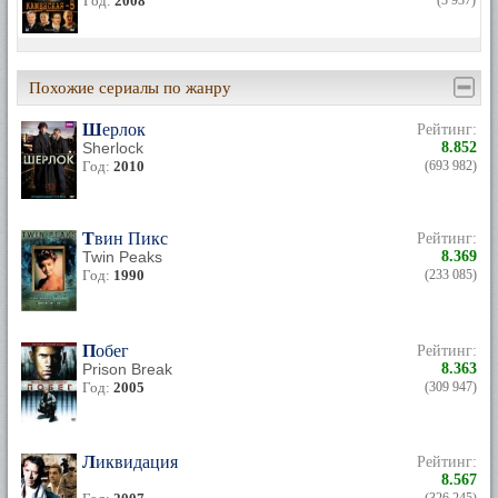
Год:
2008
(3 937)
Похожие сериалы по жанру
Шерлок
Рейтинг:
Sherlock
8.852
Год:
2010
(693 982)
Твин Пикс
Рейтинг:
Twin Peaks
8.369
Год:
1990
(233 085)
Побег
Рейтинг:
Prison Break
8.363
Год:
2005
(309 947)
Ликвидация
Рейтинг:
8.567