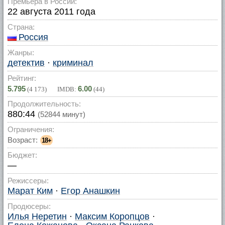
Премьера в России:
22 августа 2011 года
Страна:
Россия
Жанры:
детектив
·
криминал
Рейтинг:
5.795
6.00
(
4 173
) IMDB:
(
44
)
Продолжительность:
880:44
(52844 минут)
Ограничения:
Возраст:
18+
Бюджет:
—
Режиссеры:
Марат Ким
·
Егор Анашкин
Продюсеры:
Илья Неретин
·
Максим Коропцов
·