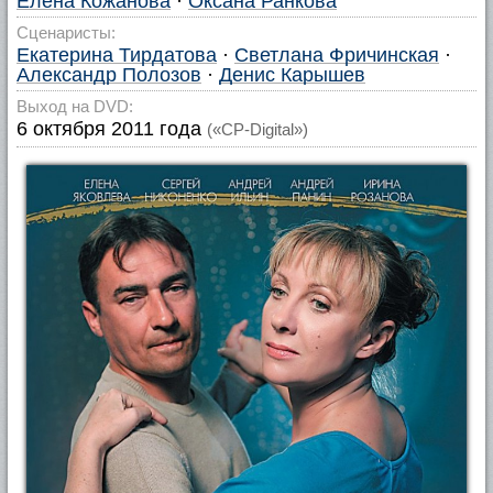
Елена Кожанова
·
Оксана Ранкова
Сценаристы:
Екатерина Тирдатова
·
Светлана Фричинская
·
Александр Полозов
·
Денис Карышев
Выход на DVD:
6 октября 2011 года
(«CP-Digital»)