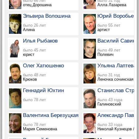
было 66 лет
было 31 год
отец Дорошина
Алла Лазарева
Эльвира Волошина
Юрий Воробьев
было 26 лет
было 55 лет
Алина
артист
Илья Рыбаков
Василий Савино
было 45 лет
было 49 лет
юрист
Полевич
Олег Хатюшенко
Ульяна Лаптева
было 48 лет
было 31 год
Крюков
Леночка сочинская
Геннадий Юхтин
Станислав Стре
было 78 лет
было 43 года
Галиновский
Валентина Березуцкая
Александр Павл
было 78 лет
было 33 года
Мария Семеновна
Николай Кузнецов / В