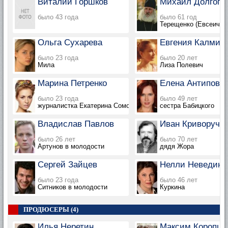
Виталий Горшков
Михаил Долгопо
было 43 года
было 61 год
Терещенко (Евсеич)
Ольга Сухарева
Евгения Калмин
было 23 года
было 20 лет
Мила
Лиза Полевич
Марина Петренко
Елена Антипова
было 23 года
было 49 лет
журналистка Екатерина Сомова
сестра Бабицкого
Владислав Павлов
Иван Криворучко
было 26 лет
было 70 лет
Артунов в молодости
дядя Жора
Сергей Зайцев
Нелли Неведина
было 23 года
было 46 лет
Ситников в молодости
Куркина
ПРОДЮСЕРЫ (4)
Илья Неретин
Максим Коропцо