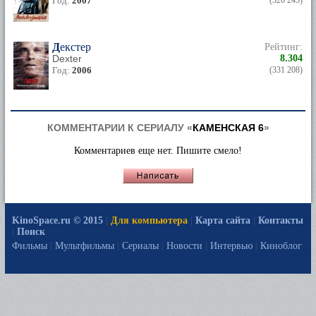
Год:
2007
(326 245)
Декстер
Рейтинг:
Dexter
8.304
Год:
2006
(331 208)
КОММЕНТАРИИ К СЕРИАЛУ «
КАМЕНСКАЯ 6
»
Комментариев еще нет. Пишите смело!
KinoSpace.ru © 2015
|
Для компьютера
|
Карта сайта
|
Контакты
|
Поиск
Фильмы
|
Мультфильмы
|
Сериалы
|
Новости
|
Интервью
|
Киноблог