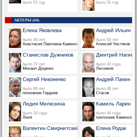
было 51 год
было 31 год
АКТЕРЫ (44)
Елена Яковлева
Андрей Ильин
было 49 лет
было 50 лет
Анастасия Павловна Каменская
Алексей Чистяков
Станислав Дужников
Дмитрий Нагиев
было 37 лет
было 43 года
Михаил Доценко
Лесников
Сергей Никоненко
Андрей Панин
было 69 лет
было 48 лет
полковник Гордеев
Стасов
Лидия Милюзина
Камиль Ларин
было 24 года
было 44 года
Лиля
поклонник Каменской
Валентин Смирнитский
Елена Родак