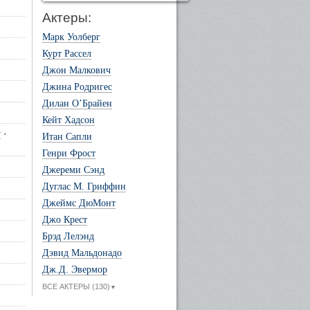
Актеры:
Марк Уолберг
Курт Рассел
Джон Малкович
Джина Родригес
Дилан О’Брайен
Кейт Хадсон
г
·
Итан Сапли
Генри Фрост
Джереми Сэнд
Дуглас М. Гриффин
Джеймс ДюМонт
Джо Крест
Брэд Лелэнд
Дэвид Мальдонадо
Дж.Д. Эвермор
ВСЕ АКТЕРЫ (130)
▼