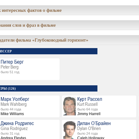
 интересных фактов о фильме
ания слов и фраз в фильме
здатели фильма «Глубоководный горизонт»
ИССЕР
Питер Берг
Peter Berg
было 51 год
РЫ (126)
Марк Уолберг
Курт Рассел
Mark Wahlberg
Kurt Russell
было 44 года
было 64 года
Mike Williams
Jimmy Harrell
Джина Родригес
Дилан О’Брайен
Gina Rodriguez
Dylan O'Brien
было 31 год
было 24 года
Andrea Fleytas
Caleb Holloway