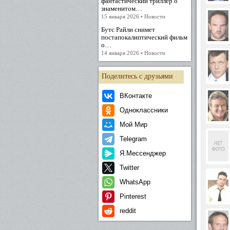
фантастический триллер о
знаменитом…
15 января 2026 • Новости
Бутс Райли снимет
постапокалиптический фильм
о…
14 января 2026 • Новости
Поделитесь с друзьями
ВКонтакте
Одноклассники
Мой Мир
Telegram
Я.Мессенджер
Twitter
WhatsApp
Pinterest
reddit