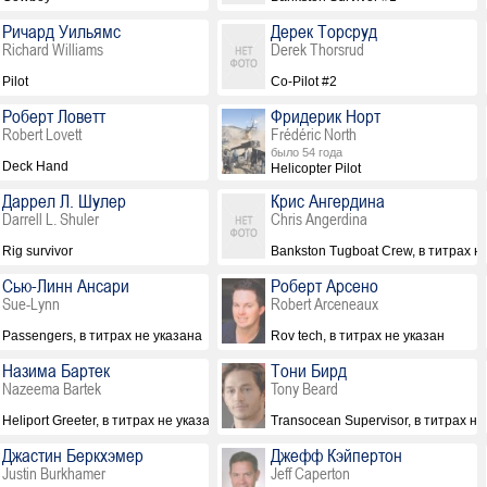
Ричард Уильямс
Дерек Торсруд
Richard Williams
Derek Thorsrud
Pilot
Co-Pilot #2
Роберт Ловетт
Фридерик Норт
Robert Lovett
Frédéric North
было 54 года
Deck Hand
Helicopter Pilot
Даррел Л. Шулер
Крис Ангердина
Darrell L. Shuler
Chris Angerdina
Rig survivor
Bankston Tugboat Crew, в титрах н
Сью-Линн Ансари
Роберт Арсено
Sue-Lynn
Robert Arceneaux
Passengers, в титрах не указана
Rov tech, в титрах не указан
Назима Бартек
Тони Бирд
Nazeema Bartek
Tony Beard
Heliport Greeter, в титрах не указана
Transocean Supervisor, в титрах не
Джастин Беркхэмер
Джефф Кэйпертон
Justin Burkhamer
Jeff Caperton