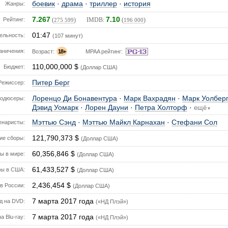
боевик
·
драма
·
триллер
·
история
Жанры:
7.267
7.10
Рейтинг:
(
) IMDB:
(
)
275 599
196 000
01:47
ельность:
(107 минут)
аничения:
Возраст:
18+
MPAA рейтинг:
110,000,000 $
Бюджет:
(Доллар США)
Питер Берг
Режиссер:
Лоренцо Ди Бонавентура
·
Марк Вахрадян
·
Марк Уолбер
одюсеры:
Дэвид Уомарк
·
Лорен Дауни
·
Петра Холторф
·
ещё
▼
Мэттью Сэнд
·
Мэттью Майкл Карнахан
·
Стефани Сол
енаристы:
121,790,373 $
е сборы:
(Доллар США)
60,356,846 $
ы в мире:
(Доллар США)
61,433,527 $
ы в США:
(Доллар США)
2,436,454 $
в России:
(Доллар США)
7 марта 2017 года
д на DVD:
(«НД Плэй»)
7 марта 2017 года
а Blu-ray:
(«НД Плэй»)