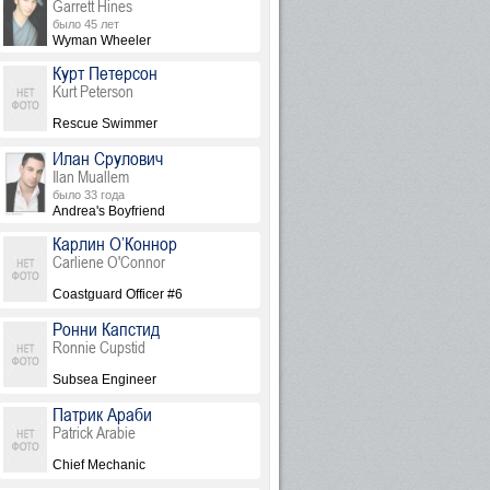
Garrett Hines
было 45 лет
Wyman Wheeler
Курт Петерсон
Kurt Peterson
Rescue Swimmer
Илан Срулович
Ilan Muallem
было 33 года
Andrea's Boyfriend
Карлин О’Коннор
Carliene O'Connor
Coastguard Officer #6
Ронни Капстид
Ronnie Cupstid
Subsea Engineer
Патрик Араби
Patrick Arabie
Chief Mechanic