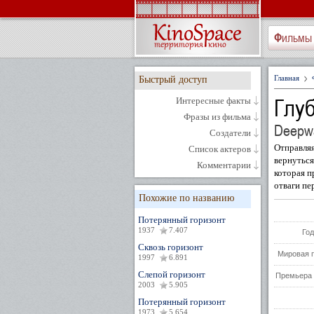
Фильмы
Главная
Быстрый доступ
Глу
Интересные факты
Фразы из фильма
Deepwa
Создатели
Отправляя
Список актеров
вернуться
Комментарии
которая п
отваги пе
Похожие по названию
Потерянный горизонт
1937
7.407
Год
Сквозь горизонт
Мировая 
1997
6.891
Слепой горизонт
Премьера 
2003
5.905
Потерянный горизонт
1973
5.654