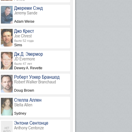
Джереми Сэнд
Jeremy Sande
Adam Weise
Джо Крест
Joe Chrest
было 52 года
Sims
Дж.Д. Эвермор
JD Evermore
было 47 лет
Dewey A. Revette
Роберт Уокер Браншод
Robert Walker Branchaud
Doug Brown
Стелла Аллен
Stella Allen
Sydney
Энтони Сентонце
Anthony Centonze