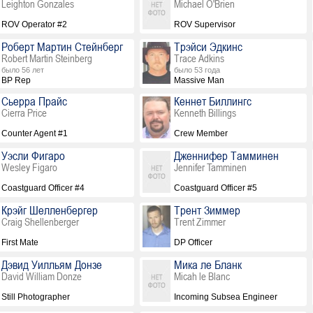
Leighton Gonzales
Michael O'Brien
ROV Operator #2
ROV Supervisor
Роберт Мартин Стейнберг
Трэйси Эдкинс
Robert Martin Steinberg
Trace Adkins
было 56 лет
было 53 года
BP Rep
Massive Man
Сьерра Прайс
Кеннет Биллингс
Cierra Price
Kenneth Billings
Counter Agent #1
Crew Member
Уэсли Фигаро
Дженнифер Тамминен
Wesley Figaro
Jennifer Tamminen
Coastguard Officer #4
Coastguard Officer #5
Крэйг Шелленбергер
Трент Зиммер
Craig Shellenberger
Trent Zimmer
First Mate
DP Officer
Дэвид Уилльям Донзе
Мика ле Бланк
David William Donze
Micah le Blanc
Still Photographer
Incoming Subsea Engineer