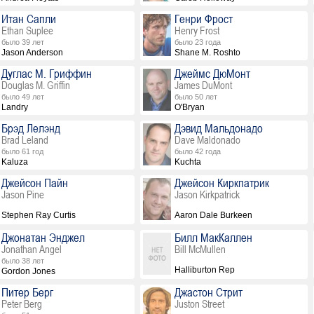
Итан Сапли
Генри Фрост
Ethan Suplee
Henry Frost
было 39 лет
было 23 года
Jason Anderson
Shane M. Roshto
Дуглас М. Гриффин
Джеймс ДюМонт
Douglas M. Griffin
James DuMont
было 49 лет
было 50 лет
Landry
O'Bryan
Брэд Лелэнд
Дэвид Мальдонадо
Brad Leland
Dave Maldonado
было 61 год
было 42 года
Kaluza
Kuchta
Джейсон Пайн
Джейсон Киркпатрик
Jason Pine
Jason Kirkpatrick
Stephen Ray Curtis
Aaron Dale Burkeen
Джонатан Энджел
Билл МакКаллен
Jonathan Angel
Bill McMullen
было 38 лет
Halliburton Rep
Gordon Jones
Питер Берг
Джастон Стрит
Peter Berg
Juston Street