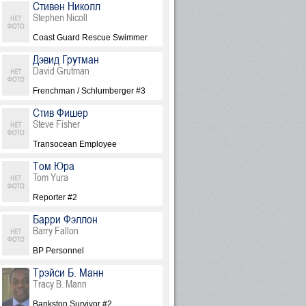
Стивен Николл
Stephen Nicoll
Coast Guard Rescue Swimmer
Дэвид Грутман
David Grutman
Frenchman / Schlumberger #3
Стив Фишер
Steve Fisher
Transocean Employee
Том Юра
Tom Yura
Reporter #2
Барри Фэллон
Barry Fallon
BP Personnel
Трэйси Б. Манн
Tracy B. Mann
Bankston Survivor #2