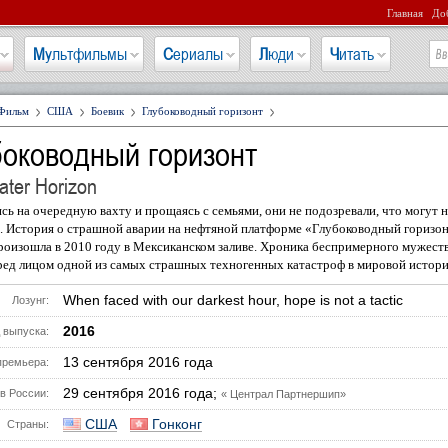
Главная
Доб
Мультфильмы
Сериалы
Люди
Читать
Фильм
США
Боевик
Глубоководный горизонт
боководный горизонт
ter Horizon
сь на очередную вахту и прощаясь с семьями, они не подозревали, что могут н
. История о страшной аварии на нефтяной платформе «Глубоководный горизон
роизошла в 2010 году в Мексиканском заливе. Хроника беспримерного мужеств
ред лицом одной из самых страшных техногенных катастроф в мировой истори
When faced with our darkest hour, hope is not a tactic
Лозунг:
2016
 выпуска:
13 сентября 2016 года
премьера:
29 сентября 2016 года;
в России:
« Централ Партнершип»
США
Гонконг
Страны: