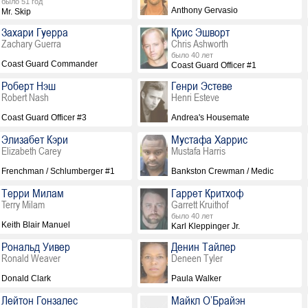
было 51 год
Anthony Gervasio
Mr. Skip
Захари Гуерра
Крис Эшворт
Zachary Guerra
Chris Ashworth
было 40 лет
Coast Guard Commander
Coast Guard Officer #1
Роберт Нэш
Генри Эстеве
Robert Nash
Henri Esteve
Coast Guard Officer #3
Andrea's Housemate
Элизабет Кэри
Мустафа Харрис
Elizabeth Carey
Mustafa Harris
Frenchman / Schlumberger #1
Bankston Crewman / Medic
Терри Милам
Гаррет Критхоф
Terry Milam
Garrett Kruithof
было 40 лет
Keith Blair Manuel
Karl Kleppinger Jr.
Рональд Уивер
Денин Тайлер
Ronald Weaver
Deneen Tyler
Donald Clark
Paula Walker
Лейтон Гонзалес
Майкл О’Брайэн