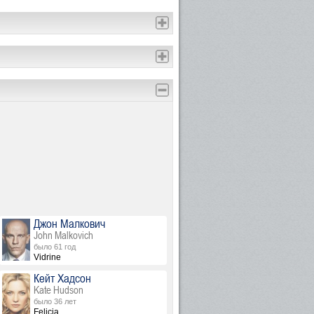
Джон Малкович
John Malkovich
было 61 год
Vidrine
Кейт Хадсон
Kate Hudson
было 36 лет
Felicia