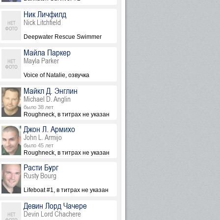
Ник Личфилд
Nick Litchfield
Deepwater Rescue Swimmer
Майла Паркер
Mayla Parker
Voice of Natalie, озвучка
Майкл Д. Энглин
Michael D. Anglin
было 38 лет
е указан
Roughneck, в титрах не указан
Джон Л. Армихо
John L. Armijo
было 45 лет
Roughneck, в титрах не указан
Расти Бург
Rusty Bourg
 указан
Lifeboat #1, в титрах не указан
Девин Лорд Чачере
Devin Lord Chachere