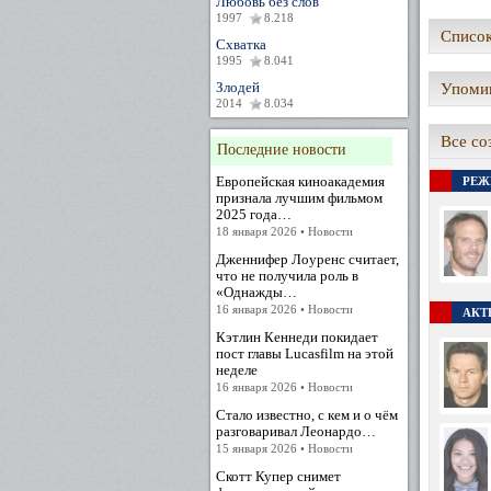
Любовь без слов
1997
8.218
Список
Схватка
1995
8.041
Злодей
Упомин
2014
8.034
Все со
Последние новости
Европейская киноакадемия
РЕЖ
признала лучшим фильмом
2025 года…
18 января 2026 • Новости
Дженнифер Лоуренс считает,
что не получила роль в
«Однажды…
16 января 2026 • Новости
АКТЕ
Кэтлин Кеннеди покидает
пост главы Lucasfilm на этой
неделе
16 января 2026 • Новости
Стало известно, с кем и о чём
разговаривал Леонардо…
15 января 2026 • Новости
Скотт Купер снимет