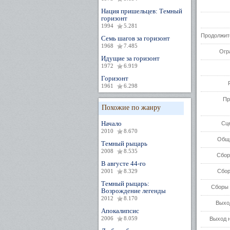
Нация пришельцев: Темный
горизонт
1994
5.281
Продолжит
Семь шагов за горизонт
1968
7.485
Огр
Идущие за горизонт
1972
6.919
Горизонт
1961
6.298
Пр
Похожие по жанру
Начало
Сц
2010
8.670
Общи
Темный рыцарь
2008
8.535
Сбор
В августе 44-го
2001
8.329
Сбор
Темный рыцарь:
Сборы 
Возрождение легенды
2012
8.170
Выхо
Апокалипсис
2006
8.059
Выход н