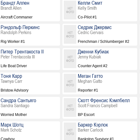
Брандт Аллен
Келли Смит
Brandt Allen
Kelly Smith
Aircraft Commaner
Co-Pilot #1
Рэндольф Перкинс
Седрик Джервис
Randolph Perkins
Cedric Gervais
Rig Worker #1
Frenchman / Schlumberger #2
Питер Трентакоста II
Дженни Кубиак
Peter Trentacosta III
Jenny Kubiak
Life Boat Driver
Counter Agent #2
Тоня Карр
Меган Гатто
Tawnya Carr
Meghan Gatto
Bristow Advisory
Reporter #1
Сандра Сантьяго
Скотт Френсис Кэмпбелл
Sandra Santiago
Scott Francis Campbell
Worried Mother
BP Escort
Марк Шотц
Баркер Кэрлок
Mark Schotz
Barker Carlock
Cowboy
Bankston Survivor #1