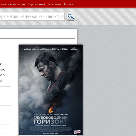
авить в закладки
Карта сайта
Контакты
Поиск
е
т»,
а и
и.