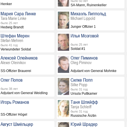
было 50 лет
Henker
SA-Mann, Ruinenkeller
Мария Сара Линке
Михаэль Липпольд
Tara Marie Linke
Michael Lippold
было 25 лет
Junger Offizier 1
Hedwig Brandt
Штефан Мерен
Илья Мозговой
Stefan Mehren
было 25 лет
было 41 год
Soldat #1
Verwundeter Soldat
Алексей Олейников
Олег Пиминов
Alexei Oleinikov
Oleg Piminov
SS-Offizier Brauerei
Adjutant von General Mohnke
Олег Попов
Силке Попп
Silke Popp
было 38 лет
было 31 год
Adjutant von General Weidling
Ursula Puttkamer
Игорь Романов
Таня Шляйфф
Tanja Schleiff
было 31 год
SS-Offizier Högel
Russische Ärztin
Август Шмёльцер
Юрий Шрадер