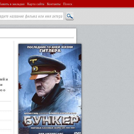
авить в закладки
Карта сайта
Контакты
Поиск
лей и
 и
ю о