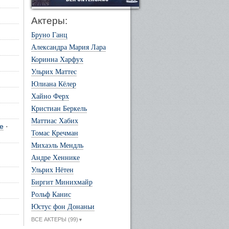
Актеры:
Бруно Ганц
Александра Мария Лара
Коринна Харфух
Ульрих Маттес
Юлиана Кёлер
Хайно Ферх
Кристиан Беркель
Маттиас Хабих
е
·
Томас Кречман
Михаэль Мендль
Андре Хеннике
Ульрих Нётен
Биргит Минихмайр
Рольф Канис
Юстус фон Донаньи
ВСЕ АКТЕРЫ (99)
▼