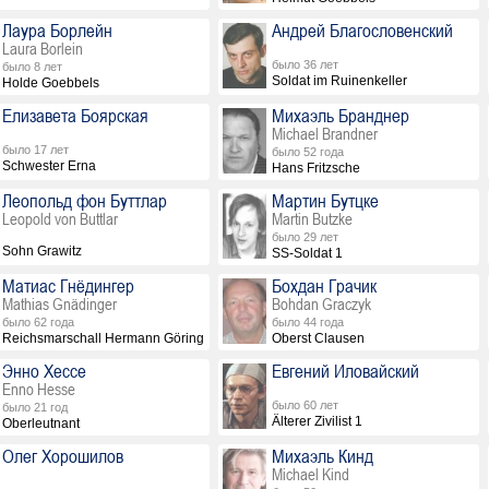
Лаура Борлейн
Андрей Благословенский
Laura Borlein
было 36 лет
было 8 лет
Soldat im Ruinenkeller
Holde Goebbels
Елизавета Боярская
Михаэль Бранднер
Michael Brandner
было 17 лет
было 52 года
Schwester Erna
Hans Fritzsche
Леопольд фон Буттлар
Мартин Бутцке
Leopold von Buttlar
Martin Butzke
было 29 лет
Sohn Grawitz
SS-Soldat 1
Матиас Гнёдингер
Бохдан Грачик
Mathias Gnädinger
Bohdan Graczyk
было 62 года
было 44 года
Reichsmarschall Hermann Göring
Oberst Clausen
Энно Хессе
Евгений Иловайский
Enno Hesse
было 60 лет
было 21 год
Älterer Zivilist 1
Oberleutnant
Олег Хорошилов
Михаэль Кинд
Michael Kind