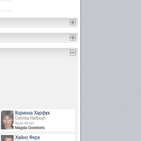
Коринна Харфух
Corinna Harfouch
было 49 лет
Magda Goebbels
Хайно Ферх