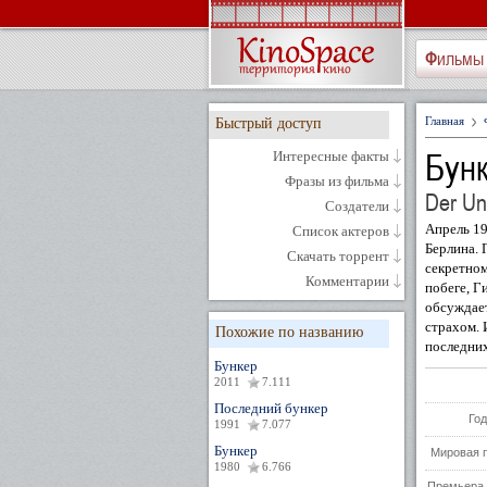
Фильмы
Главная
Быстрый доступ
Бун
Интересные факты
Фразы из фильма
Der Un
Создатели
Апрель 19
Список актеров
Берлина. 
Скачать торрент
секретном
Комментарии
побеге, Г
обсуждает
страхом. 
Похожие по названию
последних
Бункер
2011
7.111
Последний бункер
Год
1991
7.077
Бункер
Мировая 
1980
6.766
Премьера 