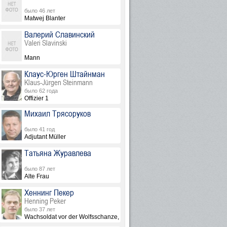
было 46 лет
Matwej Blanter
Валерий Славинский
Valeri Slavinski
Mann
Клаус-Юрген Штайнман
Klaus-Jürgen Steinmann
было 62 года
Offizier 1
Михаил Трясоруков
было 41 год
Adjutant Müller
Татьяна Журавлева
было 87 лет
Alte Frau
Хеннинг Пекер
Henning Peker
было 37 лет
х не указана
Wachsoldat vor der Wolfsschanze, в титрах не указан