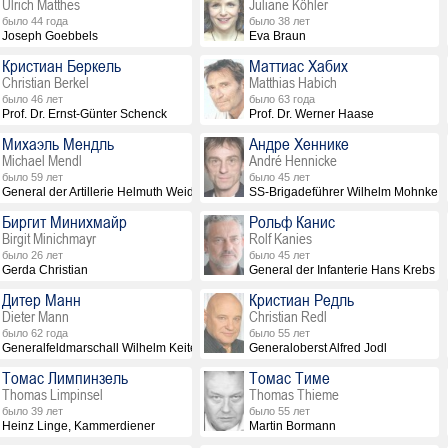
Ulrich Matthes
Juliane Köhler
было 44 года
было 38 лет
Joseph Goebbels
Eva Braun
Кристиан Беркель
Маттиас Хабих
Christian Berkel
Matthias Habich
было 46 лет
было 63 года
Prof. Dr. Ernst-Günter Schenck
Prof. Dr. Werner Haase
Михаэль Мендль
Андре Хеннике
Michael Mendl
André Hennicke
было 59 лет
было 45 лет
General der Artillerie Helmuth Weidling
SS-Brigadeführer Wilhelm Mohnke
Биргит Минихмайр
Рольф Канис
Birgit Minichmayr
Rolf Kanies
было 26 лет
было 45 лет
Gerda Christian
General der Infanterie Hans Krebs
Дитер Манн
Кристиан Редль
Dieter Mann
Christian Redl
было 62 года
было 55 лет
Generalfeldmarschall Wilhelm Keitel
Generaloberst Alfred Jodl
Томас Лимпинзель
Томас Тиме
Thomas Limpinsel
Thomas Thieme
было 39 лет
было 55 лет
Heinz Linge, Kammerdiener
Martin Bormann