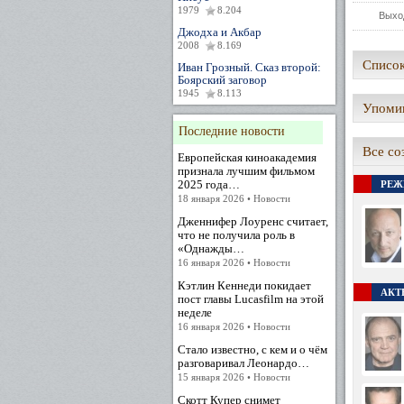
1979
8.204
Выхо
Джодха и Акбар
2008
8.169
Список
Иван Грозный. Сказ второй:
Боярский заговор
1945
8.113
Упомин
Последние новости
Все со
Европейская киноакадемия
признала лучшим фильмом
2025 года…
РЕЖ
18 января 2026 • Новости
Дженнифер Лоуренс считает,
что не получила роль в
«Однажды…
16 января 2026 • Новости
Кэтлин Кеннеди покидает
АКТЕ
пост главы Lucasfilm на этой
неделе
16 января 2026 • Новости
Стало известно, с кем и о чём
разговаривал Леонардо…
15 января 2026 • Новости
Скотт Купер снимет