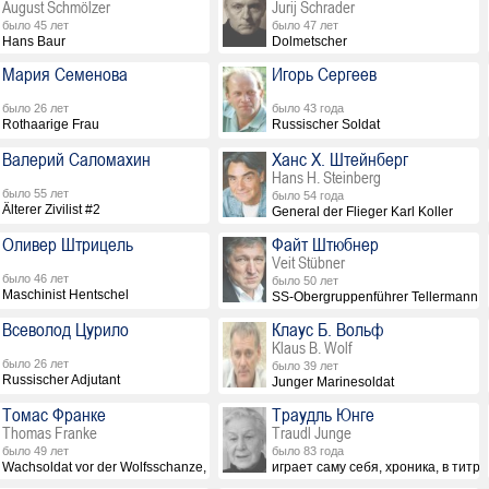
August Schmölzer
Jurij Schrader
было 45 лет
было 47 лет
Hans Baur
Dolmetscher
Мария Семенова
Игорь Сергеев
было 26 лет
было 43 года
Rothaarige Frau
Russischer Soldat
Валерий Саломахин
Ханс Х. Штейнберг
Hans H. Steinberg
было 55 лет
было 54 года
Älterer Zivilist #2
General der Flieger Karl Koller
Оливер Штрицель
Файт Штюбнер
Veit Stübner
было 46 лет
было 50 лет
Maschinist Hentschel
SS-Obergruppenführer Tellermann
Всеволод Цурило
Клаус Б. Вольф
Klaus B. Wolf
было 26 лет
было 39 лет
Russischer Adjutant
Junger Marinesoldat
Томас Франке
Траудль Юнге
Thomas Franke
Traudl Junge
было 49 лет
было 83 года
Wachsoldat vor der Wolfsschanze, в титрах не указан
играет саму себя, хроника, в титра