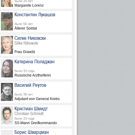
было 29 лет
Margarete Lorenz
Константин Лукашов
было 56 лет
Älterer Soldat
Силке Никовски
Silke Nikowski
Frau Grawitz
Катерина Поладжан
было 33 года
Russische Arzthelferin
Василий Реутов
было 38 лет
Adjutant von General Krebs
Кристиан Шмидт
Christian Schmidt
было 33 года
SS-Mann Greifkommando
Борис Шварцман