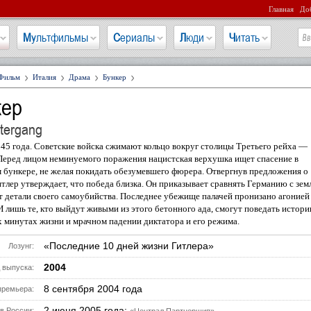
Главная
Доб
Мультфильмы
Сериалы
Люди
Читать
Фильм
Италия
Драма
Бункер
кер
tergang
45 года. Советские войска сжимают кольцо вокруг столицы Третьего рейха —
Перед лицом неминуемого поражения нацистская верхушка ищет спасение в
 бункере, не желая покидать обезумевшего фюрера. Отвергнув предложения о
итлер утверждает, что победа близка. Он приказывает сравнять Германию с зем
 детали своего самоубийства. Последнее убежище палачей пронизано агонией
И лишь те, кто выйдут живыми из этого бетонного ада, смогут поведать истори
 минутах жизни и мрачном падении диктатора и его режима.
«Последние 10 дней жизни Гитлера»
Лозунг:
2004
 выпуска:
8 сентября 2004 года
премьера:
2 июня 2005 года;
в России: