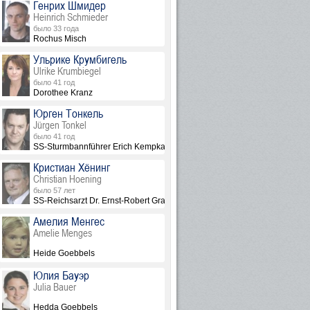
Генрих Шмидер
Heinrich Schmieder
было 33 года
Rochus Misch
Ульрике Крумбигель
Ulrike Krumbiegel
было 41 год
von Greim
Dorothee Kranz
Юрген Тонкель
Jürgen Tonkel
было 41 год
SS-Sturmbannführer Erich Kempka
Кристиан Хёнинг
Christian Hoening
было 57 лет
SS-Reichsarzt Dr. Ernst-Robert Grawitz
Амелия Менгес
Amelie Menges
Heide Goebbels
Юлия Бауэр
Julia Bauer
Hedda Goebbels