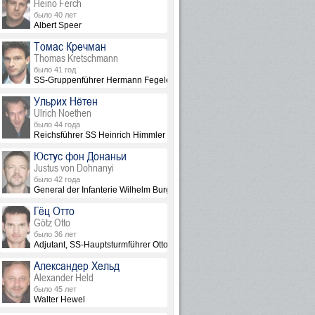
Heino Ferch
было 40 лет
Albert Speer
Томас Кречман
Thomas Kretschmann
было 41 год
SS-Gruppenführer Hermann Fegelein
Ульрих Нётен
Ulrich Noethen
было 44 года
Reichsführer SS Heinrich Himmler
Юстус фон Донаньи
Justus von Dohnanyi
было 42 года
General der Infanterie Wilhelm Burgdorf
Гёц Отто
Götz Otto
было 36 лет
Adjutant, SS-Hauptsturmführer Otto Günsche
Александер Хельд
Alexander Held
было 45 лет
Walter Hewel