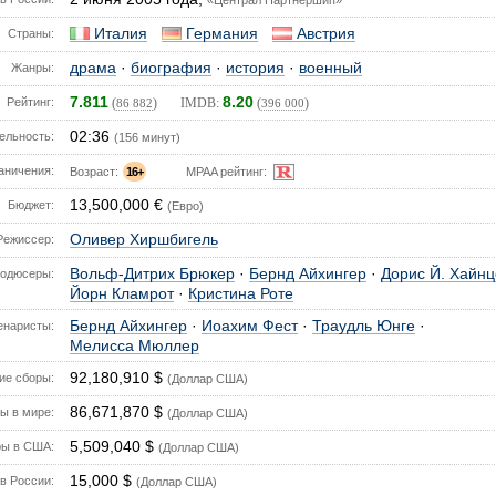
«Централ Партнершип»
Италия
Германия
Австрия
Страны:
драма
·
биография
·
история
·
военный
Жанры:
7.811
8.20
Рейтинг:
(
) IMDB:
(
)
86 882
396 000
02:36
ельность:
(156 минут)
аничения:
Возраст:
16+
MPAA рейтинг:
13,500,000 €
Бюджет:
(Евро)
Оливер Хиршбигель
Режиссер:
Вольф-Дитрих Брюкер
·
Бернд Айхингер
·
Дорис Й. Хайнц
одюсеры:
Йорн Кламрот
·
Кристина Роте
Бернд Айхингер
·
Иоахим Фест
·
Траудль Юнге
·
енаристы:
Мелисса Мюллер
92,180,910 $
е сборы:
(Доллар США)
86,671,870 $
ы в мире:
(Доллар США)
5,509,040 $
ы в США:
(Доллар США)
15,000 $
в России:
(Доллар США)