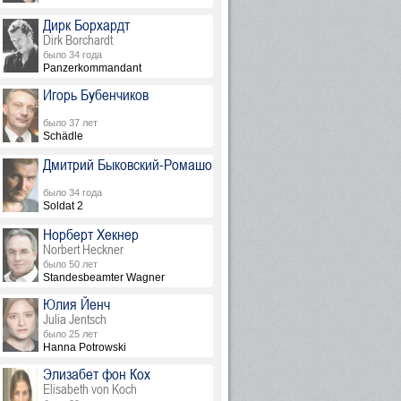
Дирк Борхардт
Dirk Borchardt
было 34 года
Panzerkommandant
Игорь Бубенчиков
было 37 лет
Schädle
Дмитрий Быковский-Ромашов
было 34 года
Soldat 2
Норберт Хекнер
Norbert Heckner
было 50 лет
Standesbeamter Wagner
Юлия Йенч
Julia Jentsch
было 25 лет
Hanna Potrowski
Элизабет фон Кох
Elisabeth von Koch