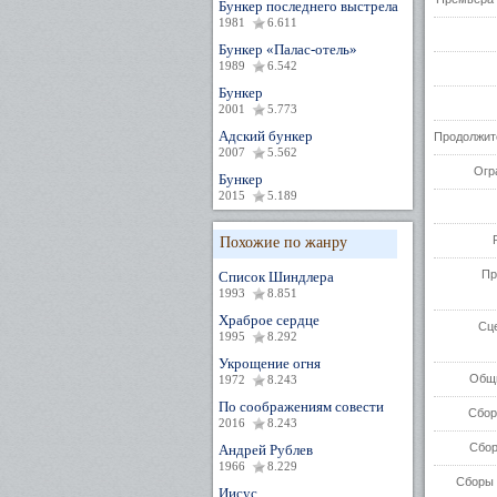
Бункер последнего выстрела
1981
6.611
Бункер «Палас-отель»
1989
6.542
Бункер
2001
5.773
Адский бункер
Продолжит
2007
5.562
Огр
Бункер
2015
5.189
Похожие по жанру
Пр
Список Шиндлера
1993
8.851
Храброе сердце
Сц
1995
8.292
Укрощение огня
Общи
1972
8.243
По соображениям совести
Сбор
2016
8.243
Сбор
Андрей Рублев
1966
8.229
Сборы 
Иисус