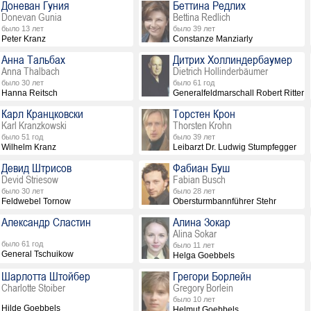
Доневан Гуния
Беттина Редлих
Donevan Gunia
Bettina Redlich
было 13 лет
было 39 лет
Peter Kranz
Constanze Manziarly
Анна Тальбах
Дитрих Холлиндербаумер
Anna Thalbach
Dietrich Hollinderbäumer
было 30 лет
было 61 год
Hanna Reitsch
Generalfeldmarschall Robert Ritter 
Карл Кранцковски
Торстен Крон
Karl Kranzkowski
Thorsten Krohn
было 51 год
было 39 лет
Wilhelm Kranz
Leibarzt Dr. Ludwig Stumpfegger
Девид Штрисов
Фабиан Буш
Devid Striesow
Fabian Busch
было 30 лет
было 28 лет
Feldwebel Tornow
Obersturmbannführer Stehr
Александр Сластин
Алина Зокар
Alina Sokar
было 61 год
было 11 лет
General Tschuikow
Helga Goebbels
Шарлотта Штойбер
Грегори Борлейн
Charlotte Stoiber
Gregory Borlein
было 10 лет
Hilde Goebbels
Helmut Goebbels