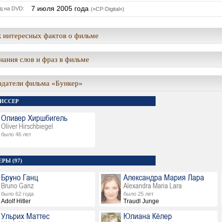
7 июля 2005 года
д на DVD:
(«CP-Digital»)
 интересных фактов о фильме
ания слов и фраз в фильме
здатели фильма «Бункер»
ИССЕР
Оливер Хиршбигель
Oliver Hirschbiegel
было 46 лет
РЫ (97)
Бруно Ганц
Александра Мария Лара
Bruno Ganz
Alexandra Maria Lara
было 62 года
было 25 лет
Adolf Hitler
Traudl Junge
Ульрих Маттес
Юлиана Кёлер