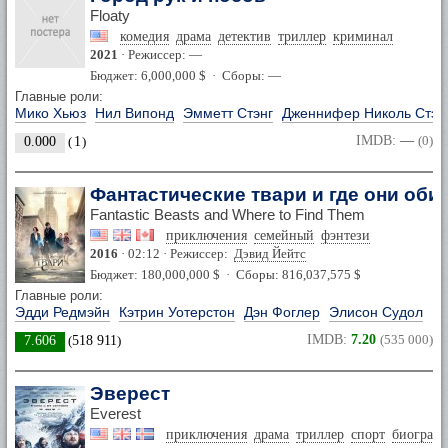
Floaty
комедия
драма
детектив
триллер
криминал
2021
· Режиссер: —
Бюджет: 6,000,000 $ · Сборы: —
Главные роли:
Мико Хьюз
Нил Випонд
Эмметт Стэнг
Дженнифер Николь Стэн
IMDB:
—
(0)
0.000
(
1
)
Фантастические твари и где они оби
Fantastic Beasts and Where to Find Them
приключения
семейный
фэнтези
2016
· 02:12 · Режиссер:
Дэвид Йейтс
Бюджет: 180,000,000 $ · Сборы: 816,037,575 $
Главные роли:
Эдди Редмэйн
Кэтрин Уотерстон
Дэн Фоглер
Элисон Судол
IMDB:
7.20
(535 000)
7.606
(
518 911
)
Эверест
Everest
приключения
драма
триллер
спорт
биограф