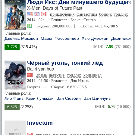
Люди Икс: Дни минувшего будущего
X-Men: Days of Future Past
приключения
фантастика
боевик
триллер
фэ
2014
· 02:11 · Режиссер:
Брайан Сингер
Бюджет: 200,000,000 $ · Сборы: 746,045,700 $
Главные роли:
Джеймс Макэвой
Майкл Фассбендер
Хью Джекман
Дженнифер
IMDB:
7.90
(781 000)
7.728
(
315 476
)
Чёрный уголь, тонкий лёд
Bai ri yan huo
драма
детектив
триллер
криминал
2014
· 01:50 · Режиссер:
Дяо Инань
Бюджет: — · Сборы: 16,830,885 $
Главные роли:
Ляо Фань
Квай Луньмэй
Ван Сюэбин
Ван Цзинчунь
IMDB:
6.70
(10 000)
6.325
(
2 258
)
Invectum