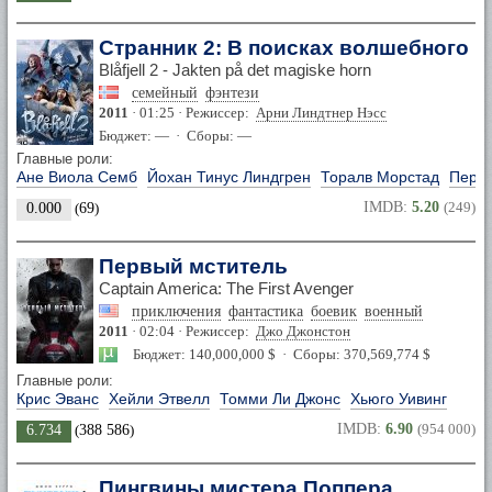
Странник 2: В поисках волшебного р
Blåfjell 2 - Jakten på det magiske horn
семейный
фэнтези
2011
· 01:25 · Режиссер:
Арни Линдтнер Нэсс
Бюджет: — · Сборы: —
Главные роли:
Ане Виола Семб
Йохан Тинус Линдгрен
Торалв Морстад
Пер 
IMDB:
5.20
(249)
0.000
(
69
)
Первый мститель
Captain America: The First Avenger
приключения
фантастика
боевик
военный
2011
· 02:04 · Режиссер:
Джо Джонстон
Бюджет: 140,000,000 $ · Сборы: 370,569,774 $
Главные роли:
Крис Эванс
Хейли Этвелл
Томми Ли Джонс
Хьюго Уивинг
IMDB:
6.90
(954 000)
6.734
(
388 586
)
Пингвины мистера Поппера