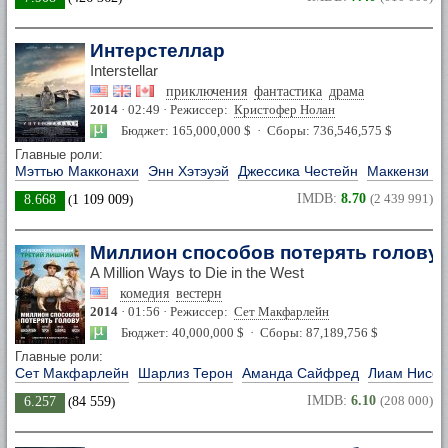
Интерстеллар
Interstellar
приключения
фантастика
драма
2014
· 02:49 · Режиссер:
Кристофер Нолан
Бюджет: 165,000,000 $ · Сборы: 736,546,575 $
Главные роли:
Мэттью Макконахи
Энн Хэтэуэй
Джессика Честейн
Маккензи Ф
IMDB:
8.70
(2 439 991)
8.668
(
1 109 009
)
Миллион способов потерять голову
A Million Ways to Die in the West
комедия
вестерн
2014
· 01:56 · Режиссер:
Сет Макфарлейн
Бюджет: 40,000,000 $ · Сборы: 87,189,756 $
Главные роли:
Сет Макфарлейн
Шарлиз Терон
Аманда Сайфред
Лиам Нисон
IMDB:
6.10
(208 000)
6.257
(
84 559
)