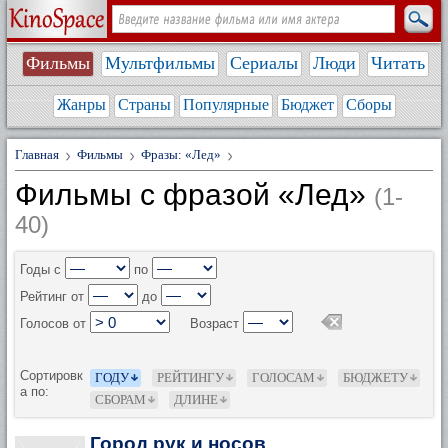
Фильмы
Мультфильмы
Сериалы
Люди
Читать
Жанры
Страны
Популярные
Бюджет
Сборы
Главная
Фильмы
Фразы: «Лед»
Фильмы с фразой «Лед»
(1-
40)
Годы с
по
Рейтинг от
до
Голосов от
Возраст
Сортировк
ГОДУ
РЕЙТИНГУ
ГОЛОСАМ
БЮДЖЕТУ
а по:
СБОРАМ
ДЛИНЕ
Город рук и носов