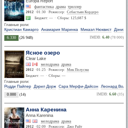
Europa Report
фантастика
драма
триллер
2012
· 01:30 · Режиссер:
Себастьян Кордеро
Бюджет: — · Сборы: 125,687 $
Главные роли:
Кристиан Камарго
Анамария Маринка
Микаэл Нюквист
Дэниэл
IMDB:
6.40
(78 000)
6.330
(
26 948
)
Ясное озеро
Clear Lake
мелодрама
драма
2012
· 01:25 · Режиссер:
Мик Полусма
Бюджет: — · Сборы: —
Главные роли:
Родди Пайпер
Дэрил Дорж
Сара Мерфи-Дайсон
Леонард Волд
IMDB:
6.60
(35)
0.000
(
14
)
Анна Каренина
Anna Karenina
мелодрама
драма
2012
· 02:09 · Режиссер:
Джо Райт