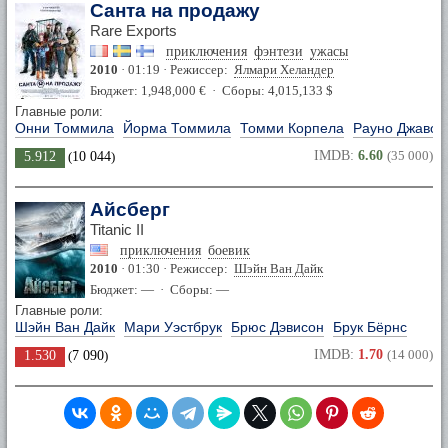
Санта на продажу
Rare Exports
приключения
фэнтези
ужасы
2010
· 01:19 · Режиссер:
Ялмари Хеландер
Бюджет: 1,948,000 € · Сборы: 4,015,133 $
Главные роли:
Онни Томмила
Йорма Томмила
Томми Корпела
Рауно Джавон
IMDB:
6.60
(35 000)
5.912
(
10 044
)
Айсберг
Titanic II
приключения
боевик
2010
· 01:30 · Режиссер:
Шэйн Ван Дайк
Бюджет: — · Сборы: —
Главные роли:
Шэйн Ван Дайк
Мари Уэстбрук
Брюс Дэвисон
Брук Бёрнс
IMDB:
1.70
(14 000)
1.530
(
7 090
)