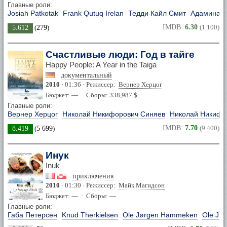
Главные роли:
Josiah Patkotak
Frank Qutuq Irelan
Тедди Кайл Смит
Адамина К
IMDB:
6.30
(1 100)
5.612
(
279
)
Счастливые люди: Год в тайге
Happy People: A Year in the Taiga
документальный
2010
· 01:36 · Режиссер:
Вернер Херцог
Бюджет: — · Сборы: 338,987 $
Главные роли:
Вернер Херцог
Николай Никифорович Синяев
Николай Никифо
IMDB:
7.70
(9 400)
8.419
(
5 699
)
Инук
Inuk
приключения
2010
· 01:30 · Режиссер:
Майк Магидсон
Бюджет: — · Сборы: —
Главные роли:
Габа Петерсен
Knud Therkielsen
Ole Jørgen Hammeken
Ole Jø