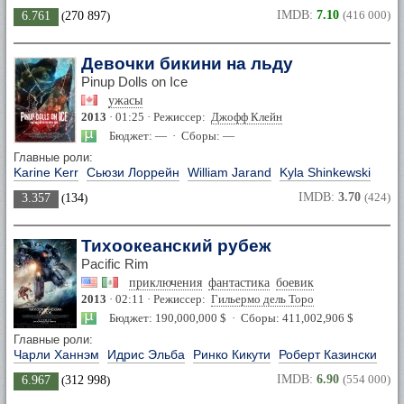
IMDB:
7.10
(416 000)
6.761
(
270 897
)
Девочки бикини на льду
Pinup Dolls on Ice
ужасы
2013
· 01:25 · Режиссер:
Джофф Клейн
Бюджет: — · Сборы: —
Главные роли:
Karine Kerr
Сьюзи Лоррейн
William Jarand
Kyla Shinkewski
IMDB:
3.70
(424)
3.357
(
134
)
Тихоокеанский рубеж
Pacific Rim
приключения
фантастика
боевик
2013
· 02:11 · Режиссер:
Гильермо дель Торо
Бюджет: 190,000,000 $ · Сборы: 411,002,906 $
Главные роли:
Чарли Ханнэм
Идрис Эльба
Ринко Кикути
Роберт Казински
IMDB:
6.90
(554 000)
6.967
(
312 998
)