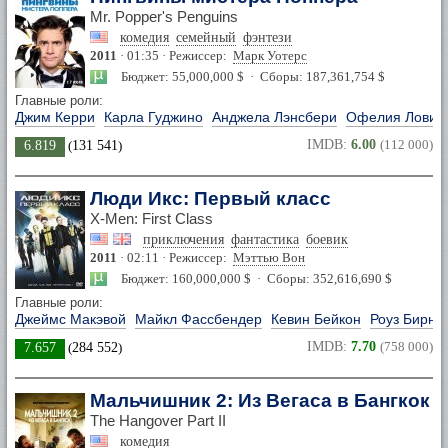
Mr. Popper's Penguins
комедия
семейный
фэнтези
2011
· 01:35 · Режиссер:
Марк Уотерс
Бюджет: 55,000,000 $ · Сборы: 187,361,754 $
Главные роли:
Джим Керри
Карла Гуджино
Анджела Лэнсбери
Офелия Ловиб
IMDB:
6.00
(112 000)
6.819
(
131 541
)
Люди Икс: Первый класс
X-Men: First Class
приключения
фантастика
боевик
2011
· 02:11 · Режиссер:
Мэттью Вон
Бюджет: 160,000,000 $ · Сборы: 352,616,690 $
Главные роли:
Джеймс Макэвой
Майкл Фассбендер
Кевин Бейкон
Роуз Бирн
IMDB:
7.70
(758 000)
7.657
(
284 552
)
Мальчишник 2: Из Вегаса в Бангкок
The Hangover Part II
комедия