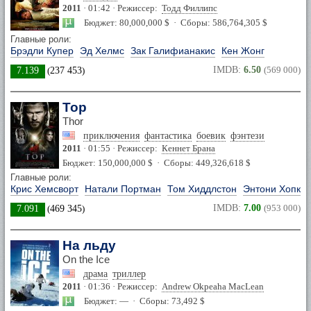
2011
· 01:42 · Режиссер:
Тодд Филлипс
Бюджет: 80,000,000 $ · Сборы: 586,764,305 $
Главные роли:
Брэдли Купер
Эд Хелмс
Зак Галифианакис
Кен Жонг
IMDB:
6.50
(569 000)
7.139
(
237 453
)
Тор
Thor
приключения
фантастика
боевик
фэнтези
2011
· 01:55 · Режиссер:
Кеннет Брана
Бюджет: 150,000,000 $ · Сборы: 449,326,618 $
Главные роли:
Крис Хемсворт
Натали Портман
Том Хиддлстон
Энтони Хопки
IMDB:
7.00
(953 000)
7.091
(
469 345
)
На льду
On the Ice
драма
триллер
2011
· 01:36 · Режиссер:
Andrew Okpeaha MacLean
Бюджет: — · Сборы: 73,492 $