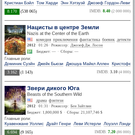
Кристиан Бэйл
Том Харди
Энн Хэтэуэй
Джозеф Гордон-Левитт
IMDB:
8.40
(2 000 000)
8.170
(
538 065
)
Нацисты в центре Земли
Nazis at the Center of the Earth
комедия
приключения
фантастика
боевик
детектив
2012
· 01:26 · Режиссер:
Джозеф Дж. Лосон
Бюджет: — · Сборы: —
Главные роли:
Доминик Суэйн
Джейк Бьюзи
Джошуа Майкл Аллен
Кристофер
IMDB:
3.10
(4 000)
3.162
(
1 143
)
Звери дикого Юга
Beasts of the Southern Wild
драма
фэнтези
2012
· 01:31 · Режиссер:
Бен Зайтлин
Бюджет: 1,800,000 $ · Сборы: 21,107,746 $
Главные роли:
Куавенжане Уоллис
Дуайт Генри
Леви Истерли
Лоуэлл Лэндис
IMDB:
7.20
(86 000)
6.694
(
9 165
)