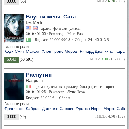
IMDB:
6.70
(363)
0.000
(
53
)
Впусти меня. Сага
Let Me In
драма
фэнтези
ужасы
2010
· 01:55 · Режиссер:
Мэтт Ривз
Бюджет: 20,000,000 $ · Сборы: 24,145,613 $
Главные роли:
Коди Смит-Макфи
Хлоя Грейс Морец
Ричард Дженкинс
Кара Б
IMDB:
7.10
(132 000)
6.643
(
60 691
)
Распутин
Rasputin
драма
детектив
триллер
биография
история
2010
· 01:25 · Режиссер:
Луис Неро
Бюджет: 30,000 € · Сборы: —
Главные роли:
Франческо Кабрас
Даниеле Савока
Франко Неро
Марко Сабат
IMDB:
4.70
(152)
0.000
(
49
)