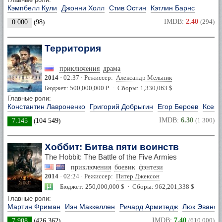
Кэмпбелл Кули
Джонни Холл
Стив Остин
Кэтлин Барнс
IMDB:
2.40
(294)
0.000
(
98
)
Территория
приключения
драма
2014
· 02:37 · Режиссер:
Александр Мельник
Бюджет: 500,000,000 ₽ · Сборы: 1,330,063 $
Главные роли:
Константин Лавроненко
Григорий Добрыгин
Егор Бероев
Ксени
IMDB:
6.30
(1 300)
7.145
(
104 549
)
Хоббит: Битва пяти воинств
The Hobbit: The Battle of the Five Armies
приключения
боевик
фэнтези
2014
· 02:24 · Режиссер:
Питер Джексон
Бюджет: 250,000,000 $ · Сборы: 962,201,338 $
Главные роли:
Мартин Фриман
Иэн Маккеллен
Ричард Армитедж
Люк Эванс
IMDB:
7.40
(610 000)
7.908
(
426 362
)