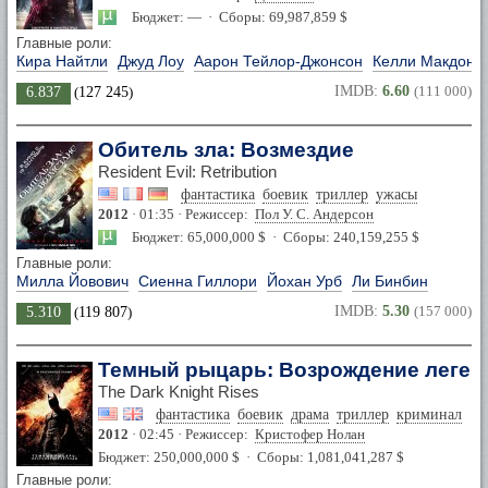
Бюджет: — · Сборы: 69,987,859 $
Главные роли:
Кира Найтли
Джуд Лоу
Аарон Тейлор-Джонсон
Келли Макдона
IMDB:
6.60
(111 000)
6.837
(
127 245
)
Обитель зла: Возмездие
Resident Evil: Retribution
фантастика
боевик
триллер
ужасы
2012
· 01:35 · Режиссер:
Пол У. С. Андерсон
Бюджет: 65,000,000 $ · Сборы: 240,159,255 $
Главные роли:
Милла Йовович
Сиенна Гиллори
Йохан Урб
Ли Бинбин
IMDB:
5.30
(157 000)
5.310
(
119 807
)
Темный рыцарь: Возрождение леге
The Dark Knight Rises
фантастика
боевик
драма
триллер
криминал
2012
· 02:45 · Режиссер:
Кристофер Нолан
Бюджет: 250,000,000 $ · Сборы: 1,081,041,287 $
Главные роли: