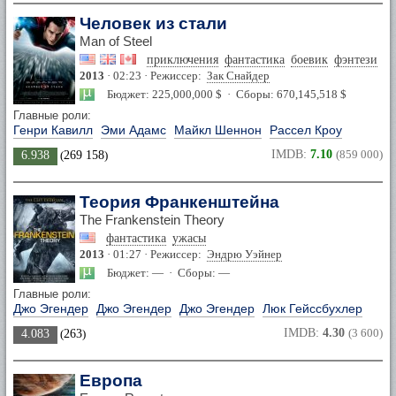
Человек из стали
Man of Steel
приключения
фантастика
боевик
фэнтези
2013
· 02:23 · Режиссер:
Зак Снайдер
Бюджет: 225,000,000 $ · Сборы: 670,145,518 $
Главные роли:
Генри Кавилл
Эми Адамс
Майкл Шеннон
Рассел Кроу
IMDB:
7.10
(859 000)
6.938
(
269 158
)
Теория Франкенштейна
The Frankenstein Theory
фантастика
ужасы
2013
· 01:27 · Режиссер:
Эндрю Уэйнер
Бюджет: — · Сборы: —
Главные роли:
Джо Эгендер
Джо Эгендер
Джо Эгендер
Люк Гейссбухлер
IMDB:
4.30
(3 600)
4.083
(
263
)
Европа