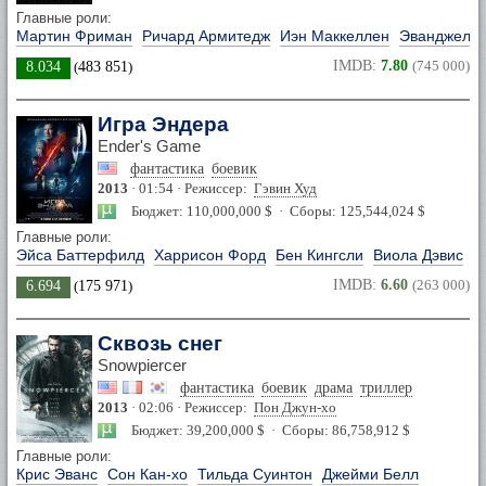
Главные роли:
Мартин Фриман
Ричард Армитедж
Иэн Маккеллен
Эванджелин
IMDB:
7.80
(745 000)
8.034
(
483 851
)
Игра Эндера
Ender's Game
фантастика
боевик
2013
· 01:54 · Режиссер:
Гэвин Худ
Бюджет: 110,000,000 $ · Сборы: 125,544,024 $
Главные роли:
Эйса Баттерфилд
Харрисон Форд
Бен Кингсли
Виола Дэвис
IMDB:
6.60
(263 000)
6.694
(
175 971
)
Сквозь снег
Snowpiercer
фантастика
боевик
драма
триллер
2013
· 02:06 · Режиссер:
Пон Джун-хо
Бюджет: 39,200,000 $ · Сборы: 86,758,912 $
Главные роли:
Крис Эванс
Сон Кан-хо
Тильда Суинтон
Джейми Белл