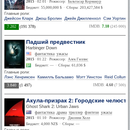
2015
· 02:01 · Режиссер:
Бальтасар Кормакур
Бюджет: 55,000,000 $ · Сборы: 203,427,584 $
Главные роли:
Джейсон Кларк
Джош Бролин
Джейк Джилленхол
Сэм Уортингт
IMDB:
7.10
(245 000)
7.202
(
191 378
)
Падший предвестник
Harbinger Down
фантастика
ужасы
2015
· 01:22 · Режиссер:
Алек Гиллис
Бюджет: — · Сборы: 61,036 $
Главные роли:
Лэнс Хенриксен
Камилль Бальзамо
Мэтт Уинстон
Reid Collums
IMDB:
4.60
(7 500)
3.840
(
1 497
)
Акула-призрак 2: Городские челюсти
Ghost Shark 2: Urban Jaws
фантастика
драма
триллер
фэнтези
ужасы
2015
· 01:10 · Режиссер:
Джонни Холл
Бюджет: 4,000 NZ$ · Сборы: —
Главные роли: