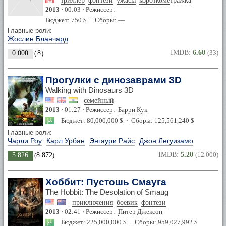
триллер
фэнтези
ужасы
короткометражка
2013
· 00:03 · Режиссер:
Бюджет: 750 $ · Сборы: —
Главные роли:
Жослин Бланчард
IMDB:
6.60
(33)
0.000
(
8
)
Прогулки с динозаврами 3D
Walking with Dinosaurs 3D
семейный
2013
· 01:27 · Режиссер:
Барри Кук
Бюджет: 80,000,000 $ · Сборы: 125,561,240 $
Главные роли:
Чарли Роу
Карл Урбан
Энгаури Райс
Джон Легуизамо
IMDB:
5.20
(12 000)
5.826
(
8 872
)
Хоббит: Пустошь Смауга
The Hobbit: The Desolation of Smaug
приключения
боевик
фэнтези
2013
· 02:41 · Режиссер:
Питер Джексон
Бюджет: 225,000,000 $ · Сборы: 959,027,992 $