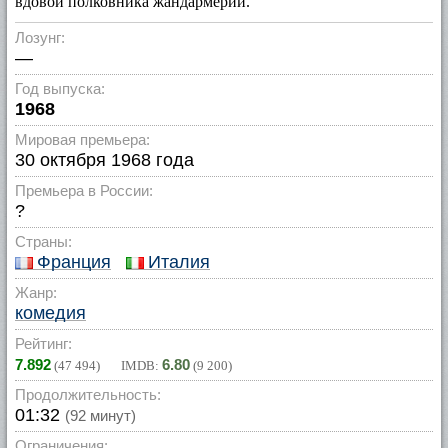
вдовой полковника жандармерии.
Лозунг:
—
Год выпуска:
1968
Мировая премьера:
30 октября 1968 года
Премьера в России:
?
Страны:
Франция
Италия
Жанр:
комедия
Рейтинг:
7.892
6.80
(
47 494
) IMDB:
(
9 200
)
Продолжительность:
01:32
(92 минут)
Ограничения: