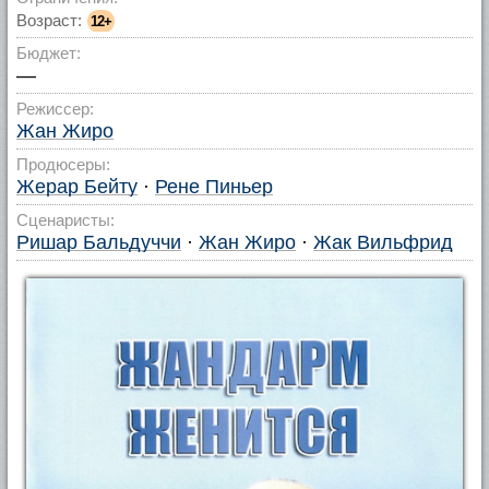
Возраст:
12+
Бюджет:
—
Режиссер:
Жан Жиро
Продюсеры:
Жерар Бейту
·
Рене Пиньер
Сценаристы:
Ришар Бальдуччи
·
Жан Жиро
·
Жак Вильфрид