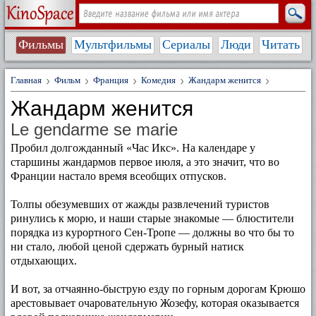
Фильмы
Мультфильмы
Сериалы
Люди
Читать
Главная
Фильм
Франция
Комедия
Жандарм женится
Жандарм женится
Le gendarme se marie
Пробил долгожданный «Час Икс». На календаре у
старшины жандармов первое июля, а это значит, что во
Франции настало время всеобщих отпусков.
Толпы обезумевших от жажды развлечений туристов
ринулись к морю, и наши старые знакомые — блюстители
порядка из курортного Сен-Тропе — должны во что бы то
ни стало, любой ценой сдержать бурный натиск
отдыхающих.
И вот, за отчаянно-быструю езду по горным дорогам Крюшо
арестовывает очаровательную Жозефу, которая оказывается