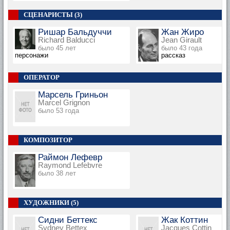
СЦЕНАРИСТЫ (3)
Ришар Бальдуччи
Жан Жиро
Richard Balducci
Jean Girault
было 45 лет
было 43 года
персонажи
рассказ
ОПЕРАТОР
Марсель Гриньон
Marcel Grignon
было 53 года
КОМПОЗИТОР
Раймон Лефевр
Raymond Lefebvre
было 38 лет
ХУДОЖНИКИ (5)
Сидни Беттекс
Жак Коттин
Sydney Bettex
Jacques Cottin