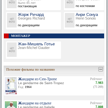
было 45 лет
по костюмам
постановщик
Жорж Ричард
Анри Сонуа
Georges Richard
Henri Sonois
по декорациям
по декорациям
МОНТАЖЕР
Жан-Мишель Готье
Jean-Michel Gautier
Похожие фильмы по названию
Жандарм из Сен-Тропе
Рейтинг:
Le gendarme de Saint-Tropez
7.983
Год:
1964
(75 269)
Жандарм на отдыхе
Рейтинг:
Le gendarme en balade
7.808