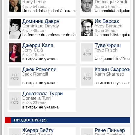
Rudy Lenoir
Dominique Zardi
было 54 года
было 37 лет
Un candidat adjudant à l'examen
Un candidat adjudant à
Доминик Даврэ
Ив Барсак
Dominique Davray
Yves Barsacq
было 48 лет
было 36 лет
La femme du professeur de danse
L'automobiliste qui re
Джерри Кала
Туве Фриш
Jerry Calà
Tove Frisch
было 16 лет
Une jeune fille / Young
в титрах не указан
Джек Ромолли
Карин Скаррезо
Jack Romolli
Karin Skarreso
в титрах не указан
в титрах не указана
Донателла Турри
Donatella Turri
было 23 года
в титрах не указана
ПРОДЮСЕРЫ (2)
Жерар Бейту
Рене Пиньер
Gérard Beytout
René Pignières