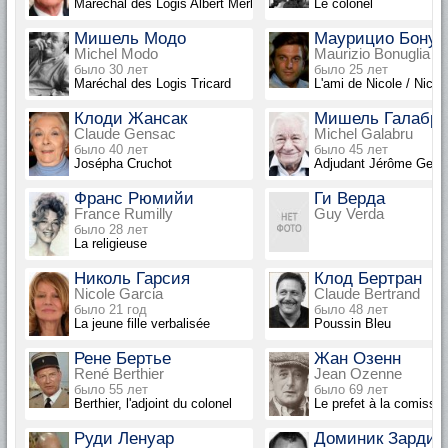
Maréchal des Logis Albert Merlot
Le colonel
Мишель Модо
Маурицио Бонул
Michel Modo
Maurizio Bonuglia
было 30 лет
было 25 лет
Maréchal des Logis Tricard
L'ami de Nicole / Nicol
Клоди Жансак
Мишель Галабр
Claude Gensac
Michel Galabru
было 40 лет
было 45 лет
Josépha Cruchot
Adjudant Jérôme Gerb
Франс Рюмийи
Ги Верда
France Rumilly
Guy Verda
было 28 лет
La religieuse
Николь Гарсия
Клод Бертран
Nicole Garcia
Claude Bertrand
было 21 год
было 48 лет
La jeune fille verbalisée
Poussin Bleu
Рене Бертье
Жан Озенн
René Berthier
Jean Ozenne
было 55 лет
было 69 лет
Berthier, l'adjoint du colonel
Le prefet à la comissi
Руди Ленуар
Доминик Зарди