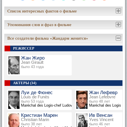
Список интересных фактов о фильме
Упоминания слов и фраз в фильме
Все создатели фильма «Жандарм женится»
РЕЖИССЕР
Жан Жиро
Jean Girault
было 43 года
АКТЕРЫ (34)
Луи де Фюнес
Жан Лефевр
Louis de Funès
Jean Lefebvre
было 53 года
было 48 лет
Maréchal des Logis-chef Ludovic Cruchot
Maréchal des Logis Lu
Кристиан Марен
Ив Венсан
Christian Marin
Yves Vincent
было 38 лет
было 46 лет