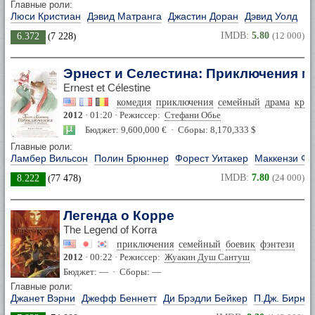
Главные роли:
Люси Кристиан
Дэвид Матранга
Джастин Доран
Дэвид Уолд
IMDB:
5.80
(12 000)
6.372
(
7 228
)
Эрнест и Селестина: Приключения 
Ernest et Célestine
комедия
приключения
семейный
драма
кри
2012
· 01:20 · Режиссер:
Стефани Обье
Бюджет: 9,600,000 € · Сборы: 8,170,333 $
Главные роли:
Ламбер Вильсон
Полин Брюннер
Форест Уитакер
Маккензи Фо
IMDB:
7.80
(24 000)
8.222
(
77 478
)
Легенда о Корре
The Legend of Korra
приключения
семейный
боевик
фэнтези
2012
· 00:22 · Режиссер:
Жуакин Душ Сантуш
Бюджет: — · Сборы: —
Главные роли:
Джанет Вэрни
Джефф Беннетт
Ди Брэдли Бейкер
П.Дж. Бирн