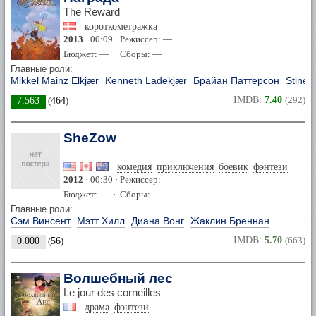
The Reward
короткометражка
2013
· 00:09 · Режиссер: —
Бюджет: — · Сборы: —
Главные роли:
Mikkel Mainz Elkjær
Kenneth Ladekjær
Брайан Паттерсон
Stine 
IMDB:
7.40
(292)
7.563
(
464
)
SheZow
комедия
приключения
боевик
фэнтези
2012
· 00:30 · Режиссер:
Бюджет: — · Сборы: —
Главные роли:
Сэм Винсент
Мэтт Хилл
Диана Вонг
Жаклин Бреннан
IMDB:
5.70
(663)
0.000
(
56
)
Волшебный лес
Le jour des corneilles
драма
фэнтези