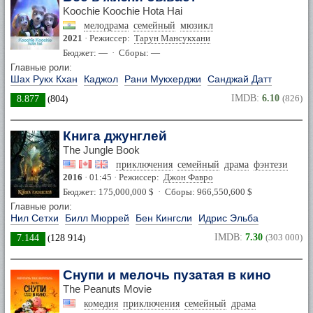
Koochie Koochie Hota Hai
мелодрама
семейный
мюзикл
2021
· Режиссер:
Тарун Мансукхани
Бюджет: — · Сборы: —
Главные роли:
Шах Рукх Кхан
Каджол
Рани Мукхерджи
Санджай Датт
IMDB:
6.10
(826)
8.877
(
804
)
Книга джунглей
The Jungle Book
приключения
семейный
драма
фэнтези
2016
· 01:45 · Режиссер:
Джон Фавро
Бюджет: 175,000,000 $ · Сборы: 966,550,600 $
Главные роли:
Нил Сетхи
Билл Мюррей
Бен Кингсли
Идрис Эльба
IMDB:
7.30
(303 000)
7.144
(
128 914
)
Снупи и мелочь пузатая в кино
The Peanuts Movie
комедия
приключения
семейный
драма