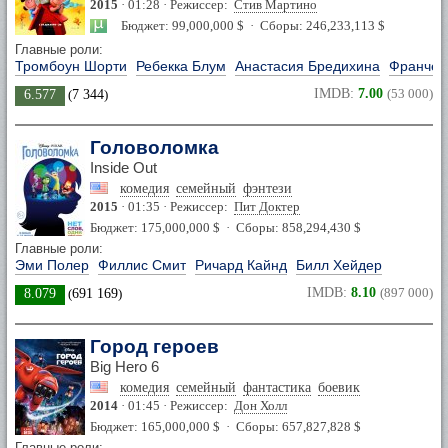
2015
· 01:28 · Режиссер:
Стив Мартино
Бюджет: 99,000,000 $ · Сборы: 246,233,113 $
Главные роли:
Тромбоун Шорти
Ребекка Блум
Анастасия Бредихина
Франчес
IMDB:
7.00
(53 000)
6.577
(
7 344
)
Головоломка
Inside Out
комедия
семейный
фэнтези
2015
· 01:35 · Режиссер:
Пит Доктер
Бюджет: 175,000,000 $ · Сборы: 858,294,430 $
Главные роли:
Эми Полер
Филлис Смит
Ричард Кайнд
Билл Хейдер
IMDB:
8.10
(897 000)
8.079
(
691 169
)
Город героев
Big Hero 6
комедия
семейный
фантастика
боевик
2014
· 01:45 · Режиссер:
Дон Холл
Бюджет: 165,000,000 $ · Сборы: 657,827,828 $
Главные роли: