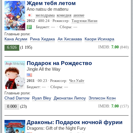
Ждем тебя летом
Ano natsu de matteru
мелодрама
комедия
аниме
2012
· 480:24 · Режиссер:
Тацуюки Нагаи
Бюджет: — · Сборы: —
Главные роли:
Кана Асуми
Рина Хидака
Ая Хисакава
Каори Исихара
IMDB:
7.00
(840)
6.926
(
1 195
)
Подарок на Рождество
Jingle All the Way
2011
· 00:23 · Режиссер:
Чел Уайт
Бюджет: — · Сборы: —
Главные роли:
Chad Darrow
Ryan Bley
Джонатан Липоу
Эллисон Коэн
IMDB:
7.00
(157)
0.000
(
23
)
Драконы: Подарок ночной фурии
Dragons: Gift of the Night Fury