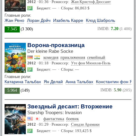
2012
· 01:36 · Режиссер:
Жан Кристоф Дюссант
Бюджет: — · Сборы: 86,863 $
Главные роли:
Жан Рено
Лоран Дойч
Изабель Карре
Клод Шаброль
IMDB:
7.20
(1 400)
7.345
(
3 300
)
Ворона-проказница
Der kleine Rabe Socke
комедия
приключения
семейный
2012
· 01:18 · Режиссер:
Уте фон Мюнхов-Поль
Бюджет: — · Сборы: —
Главные роли:
Катарина Тальбах
Ян Делай
Анна Тальбах
Константин фон Я
IMDB:
5.90
(205)
5.964
(
149
)
Звездный десант: Вторжение
Starship Troopers: Invasion
фантастика
боевик
2012
· 01:29 · Режиссер:
Синдзи Арамаки
Бюджет: — · Сборы: 193,425 $