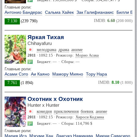
Главные роли:
Антонио Бандерас
Сальма Хайек
Зак Галифианакис
Билли Бо
IMDB:
6.60
(208 000)
7.130
(
239 790
)
Яркая Тихая
Chihayafuru
мелодрама
драма
аниме
2011
· 1092:15 · Режиссер:
Морио Асака
Бюджет: — · Сборы: —
Главные роли:
Асами Сэто
Аи Каяно
Мамору Мияно
Тору Нара
IMDB:
8.10
(1 800)
7.761
(
1 894
)
Охотник х Охотник
Hunter x Hunter
комедия
приключения
боевик
аниме
2011
· 1092:15 · Режиссер:
Хироси Кодзина
Бюджет: — · Сборы: 114,796 $
Главные роли:
Мария Исэ
Мэгуми Хан
Даисукэ Намикава
Миюки Савасиро