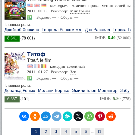
мелодрама
комедия
приключения
семейный
2011
· 00:11 · Режиссер:
Мик Грейвз
Бюджет: — · Сборы: —
Главные роли:
Джейкоб Хопкинс
Террелл Рэнсом мл.
Дэн Расселл
Тереза Га
IMDB:
8.40
(52 000)
8.341
(
78 001
)
Титоф
Titeuf, le film
комедия
семейный
2011
· 01:27 · Режиссер:
Зеп
Бюджет: — · Сборы: —
Главные роли:
Дональд Ренью
Мелани Бернье
Эмили Блон-Мецингер
Забу Б
IMDB:
5.80
(778)
6.387
(
101
)
1
2
3
4
5
6
...
11