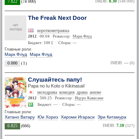
IMDB:
8.30
(148 000)
7.822
(
74 000
)
The Freak Next Door
короткометражка
2012
· 00:04 · Режиссер:
Марк Флуд
Бюджет: 100 £ · Сборы: —
Главные роли:
Марк Флуд
Марк Флуд
IMDB:
—
(0)
0.000
(
1
)
Слушайтесь папу!
Papa no Iu Koto o Kikinasai!
мелодрама
комедия
драма
аниме
2012
· 500:25 · Режиссер:
Ицуро Кавасаки
Бюджет: — · Сборы: —
Главные роли:
Хатано Ватару
Юи Хориэ
Хироми Игараси
Эри Китамура
IMDB:
7.10
(327)
6.825
(
666
)