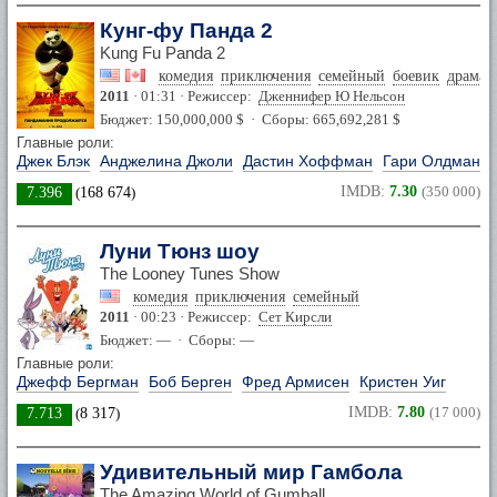
Кунг-фу Панда 2
Kung Fu Panda 2
комедия
приключения
семейный
боевик
драма
2011
· 01:31 · Режиссер:
Дженнифер Ю Нельсон
Бюджет: 150,000,000 $ · Сборы: 665,692,281 $
Главные роли:
Джек Блэк
Анджелина Джоли
Дастин Хоффман
Гари Олдман
IMDB:
7.30
(350 000)
7.396
(
168 674
)
Луни Тюнз шоу
The Looney Tunes Show
комедия
приключения
семейный
2011
· 00:23 · Режиссер:
Сет Кирсли
Бюджет: — · Сборы: —
Главные роли:
Джефф Бергман
Боб Берген
Фред Армисен
Кристен Уиг
IMDB:
7.80
(17 000)
7.713
(
8 317
)
Удивительный мир Гамбола
The Amazing World of Gumball