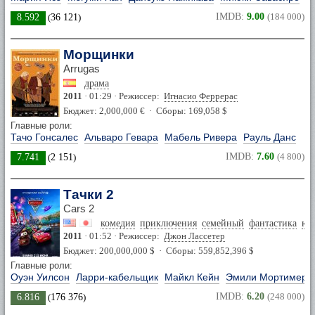
IMDB:
9.00
(184 000)
8.592
(
36 121
)
Морщинки
Arrugas
драма
2011
· 01:29 · Режиссер:
Игнасио Феррерас
Бюджет: 2,000,000 € · Сборы: 169,058 $
Главные роли:
Тачо Гонсалес
Альваро Гевара
Мабель Ривера
Рауль Данс
IMDB:
7.60
(4 800)
7.741
(
2 151
)
Тачки 2
Cars 2
комедия
приключения
семейный
фантастика
кр
2011
· 01:52 · Режиссер:
Джон Лассетер
Бюджет: 200,000,000 $ · Сборы: 559,852,396 $
Главные роли:
Оуэн Уилсон
Ларри-кабельщик
Майкл Кейн
Эмили Мортимер
IMDB:
6.20
(248 000)
6.816
(
176 376
)