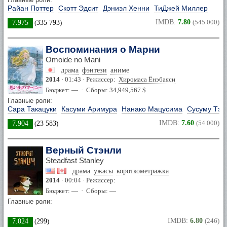
Райан Поттер
Скотт Эдсит
Дэниэл Хенни
ТиДжей Миллер
IMDB:
7.80
(545 000)
7.975
(
335 793
)
Воспоминания о Марни
Omoide no Mani
драма
фэнтези
аниме
2014
· 01:43 · Режиссер:
Хиромаса Ёнэбаяси
Бюджет: — · Сборы: 34,949,567 $
Главные роли:
Сара Такацуки
Касуми Аримура
Нанако Мацусима
Сусуму Тэр
IMDB:
7.60
(54 000)
7.904
(
23 583
)
Верный Стэнли
Steadfast Stanley
драма
ужасы
короткометражка
2014
· 00:04 · Режиссер:
Бюджет: — · Сборы: —
Главные роли:
IMDB:
6.80
(246)
7.024
(
299
)