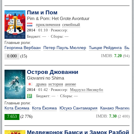
Пим и Пом
Pim & Pom: Het Grote Avontuur
приключения
семейный
2014
· 01:10 · Режиссер:
Бюджет: — · Сборы: —
Главные роли:
Георгина Вербаан
Петер Пауль Мюллер
Тьицке Рейдинга
Бьян
IMDB:
7.20
(94)
0.000
(
15
)
Остров Джованни
Giovanni no Shima
драма
история
аниме
2014
· 01:42 · Режиссер:
Мидзухо Нисикубо
Бюджет: — · Сборы: —
Главные роли:
Кота Ёкояма
Кота Ёкояма
Юсукэ Сантамария
Канако Янагихар
IMDB:
7.30
(2 400)
7.653
(
2 776
)
Медвежонок Бамси и Замок Разбойн