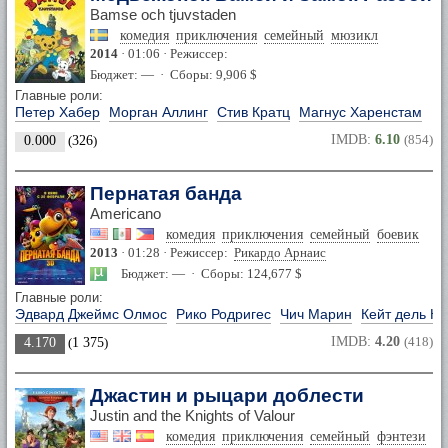
Bamse och tjuvstaden
комедия
приключения
семейный
мюзикл
2014
· 01:06 · Режиссер:
Бюджет: — · Сборы: 9,906 $
Главные роли:
Петер Хабер
Морган Аллинг
Стив Кратц
Магнус Харенстам
IMDB:
6.10
(854)
0.000
(
326
)
Пернатая банда
Americano
комедия
приключения
семейный
боевик
2013
· 01:28 · Режиссер:
Рикардо Арнаис
Бюджет: — · Сборы: 124,677 $
Главные роли:
Эдвард Джеймс Олмос
Рико Родригес
Чич Марин
Кейт дель Ка
IMDB:
4.20
(418)
4.170
(
1 375
)
Джастин и рыцари доблести
Justin and the Knights of Valour
комедия
приключения
семейный
фэнтези