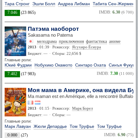
Тара Стронг
Эшли Болл
Андреа Либман
Табита Сен-Жермен
IMDB:
6.30
(6 700)
7.046
(
23 865
)
Патэма наоборот
Sakasama no Patema
мелодрама
приключения
фантастика
аниме
2013
· 01:39 · Режиссер:
Ясухиро Ёсиура
Бюджет: — · Сборы: 22,656 $
Главные роли:
Юкиё Фудзии
Нобухико Окамото
Синтаро Охата
Синъя Фукум
IMDB:
7.30
(11 000)
7.402
(
17 983
)
Моя мама в Америке, она видела Б
Ma maman est en Amérique, elle a rencontré Buffalo Bi
2013
· 01:15 · Режиссер:
Марк Борел
Бюджет: — · Сборы: —
Главные роли:
Марк Лавуан
Жюли Депардье
Том Труфье
Том Труфье
IMDB:
6.90
(75)
0.000
(
27
)