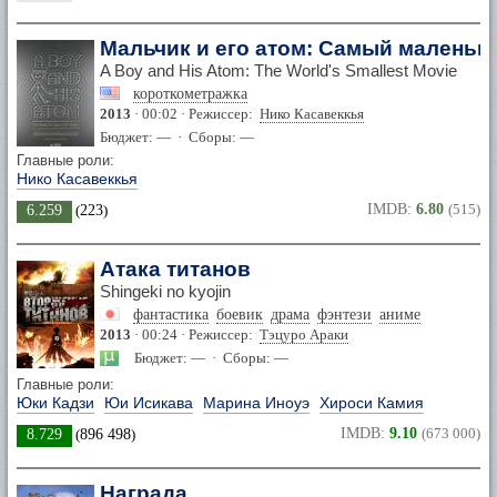
Мальчик и его атом: Самый маленьк
A Boy and His Atom: The World's Smallest Movie
короткометражка
2013
· 00:02 · Режиссер:
Нико Касавеккья
Бюджет: — · Сборы: —
Главные роли:
Нико Касавеккья
IMDB:
6.80
(515)
6.259
(
223
)
Атака титанов
Shingeki no kyojin
фантастика
боевик
драма
фэнтези
аниме
2013
· 00:24 · Режиссер:
Тэцуро Араки
Бюджет: — · Сборы: —
Главные роли:
Юки Кадзи
Юи Исикава
Марина Иноуэ
Хироси Камия
IMDB:
9.10
(673 000)
8.729
(
896 498
)
Награда