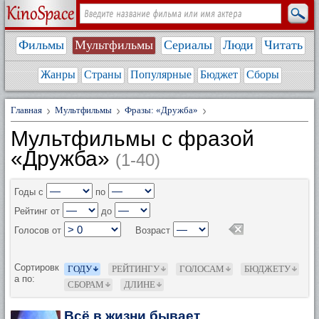
Фильмы
Мультфильмы
Сериалы
Люди
Читать
Жанры
Страны
Популярные
Бюджет
Сборы
Главная
Мультфильмы
Фразы: «Дружба»
Мультфильмы с фразой
«Дружба»
(1-40)
Годы с
по
Рейтинг от
до
Голосов от
Возраст
Сортировк
ГОДУ
РЕЙТИНГУ
ГОЛОСАМ
БЮДЖЕТУ
а по:
СБОРАМ
ДЛИНЕ
Всё в жизни бывает