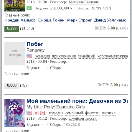
2013
· 01:30 · Режиссер:
Мануэль Сисилия
Бюджет: 28,000,000 $ · Сборы: 19,799,759 $
Главные роли:
Фредди Хаймор
Сирша Ронан
Марк Стронг
Дэвид Уоллиамс
IMDB:
6.00
(6 600)
6.299
(
14 548
)
Побег
Runaway
комедия
приключения
семейный
короткометражка
2013
· 00:04 · Режиссер:
Бюджет: — · Сборы: —
Главные роли:
IMDB:
6.00
(164)
0.000
(
79
)
Мой маленький пони: Девочки из Эк
My Little Pony: Equestria Girls
комедия
семейный
фэнтези
мюзикл
2013
· 01:12 · Режиссер:
Джейсон Тиссен
Бюджет: — · Сборы: 485,232 $
Главные роли: