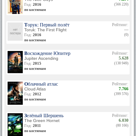
Год:
2016
(566 220)
по костюмам
Торук: Первый полёт
Рейтинг:
Toruk: The First Flight
—
Год:
2016
(0)
по костюмам
Восхождение Юпитер
Рейтинг:
Jupiter Ascending
5.628
Год:
2015
(138 949)
по костюмам
Облачный атлас
Рейтинг:
Cloud Atlas
7.766
Год:
2012
(399 576)
по костюмам
Зелёный Шершень
Рейтинг:
The Green Hornet
6.030
Год:
2011
(80 166)
по костюмам