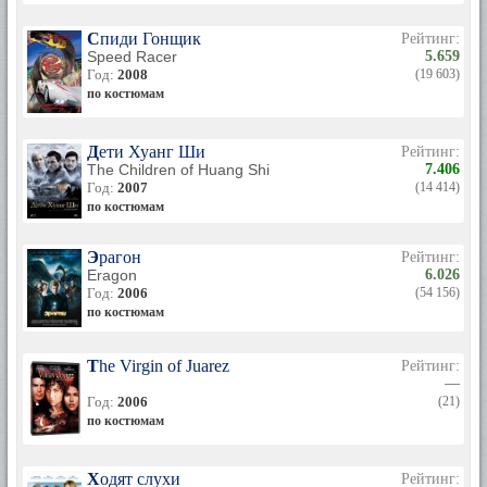
Спиди Гонщик
Рейтинг:
Speed Racer
5.659
Год:
2008
(19 603)
по костюмам
Дети Хуанг Ши
Рейтинг:
The Children of Huang Shi
7.406
Год:
2007
(14 414)
по костюмам
Эрагон
Рейтинг:
Eragon
6.026
Год:
2006
(54 156)
по костюмам
The Virgin of Juarez
Рейтинг:
—
Год:
2006
(21)
по костюмам
Ходят слухи
Рейтинг: