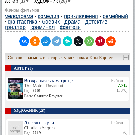
актер
·
художник
(1)▼
(28)▼
Жанры фильмов:
мелодрама
·
комедия
·
приключения
·
семейный
·
фантастика
·
боевик
·
драма
·
детектив
·
триллер
·
криминал
·
фэнтези
Список фильмов, в которых участвовала Ким Барретт
АКТЕР (1)
Возвращаясь к матрице
Рейтинг:
The Matrix Revisited
7.743
Год:
2001
(1 840)
Роль:
Costume Designer
ХУДОЖНИК (28)
Ангелы Чарли
Рейтинг:
Charlie's Angels
—
Год:
2019
(0)