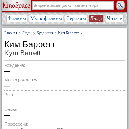
Фильмы
Мультфильмы
Сериалы
Люди
Читать
Главная
Люди
Художник
Ким Барретт
Ким Барретт
Kym Barrett
Рождение:
—
Место рождения:
—
Рост:
—
Семья:
—
Профессии: