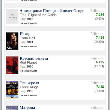
по костюмам
Аниматрица: Последний полет Осириса
Рейтинг:
Final Flight of the Osiris
7.284
Год:
2003
(5 699)
по костюмам
Из ада
Рейтинг:
From Hell
7.494
Год:
2001
(90 350)
по костюмам
Красная планета
Рейтинг:
Red Planet
6.195
Год:
2000
(12 773)
по костюмам
Три короля
Рейтинг:
Three Kings
7.118
Год:
1999
(24 389)
по костюмам
Матрица
Рейтинг: