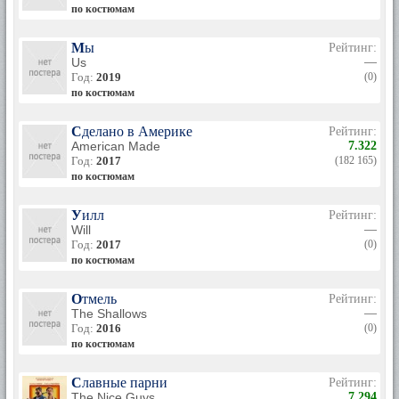
по костюмам
Мы
Рейтинг:
Us
—
Год:
2019
(0)
по костюмам
Сделано в Америке
Рейтинг:
American Made
7.322
Год:
2017
(182 165)
по костюмам
Уилл
Рейтинг:
Will
—
Год:
2017
(0)
по костюмам
Отмель
Рейтинг:
The Shallows
—
Год:
2016
(0)
по костюмам
Славные парни
Рейтинг:
The Nice Guys
7.294