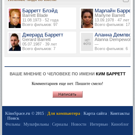
Барретт Блэйд
Марлайн Баррет
Barrett Blade
Marlyne Barrett
11.08.1973 · 52 года
13.09.1978 · 47 лет
Всего фильмов: 97
Всего фильмов: 17
Джерард Барретт
Аланна Демпвол
Gerard Barrett
Alanna Dempewolff-B
05.07.1987 · 39 лет
—
Всего фильмов: 7
Всего фильмов: 6
ВАШЕ МНЕНИЕ О ЧЕЛОВЕКЕ ПО ИМЕНИ
КИМ БАРРЕТТ
Комментариев еще нет. Пишите смело!
KinoSpace.ru © 2015
|
Для компьютера
|
Карта сайта
|
Контакты
|
Поиск
Фильмы
|
Мультфильмы
|
Сериалы
|
Новости
|
Интервью
|
Киноблог