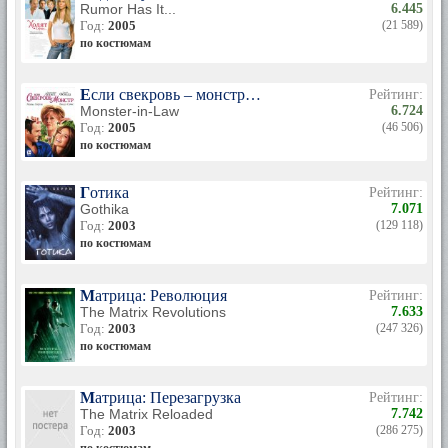
Rumor Has It...
6.445
Год:
2005
(21 589)
по костюмам
Если свекровь – монстр…
Рейтинг:
Monster-in-Law
6.724
Год:
2005
(46 506)
по костюмам
Готика
Рейтинг:
Gothika
7.071
Год:
2003
(129 118)
по костюмам
Матрица: Революция
Рейтинг:
The Matrix Revolutions
7.633
Год:
2003
(247 326)
по костюмам
Матрица: Перезагрузка
Рейтинг:
The Matrix Reloaded
7.742
Год:
2003
(286 275)