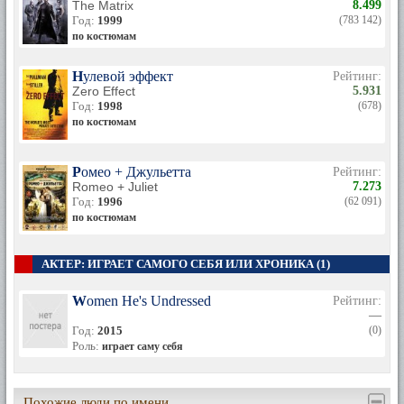
The Matrix
8.499
Год:
1999
(783 142)
по костюмам
Нулевой эффект
Рейтинг:
Zero Effect
5.931
Год:
1998
(678)
по костюмам
Ромео + Джульетта
Рейтинг:
Romeo + Juliet
7.273
Год:
1996
(62 091)
по костюмам
АКТЕР: ИГРАЕТ САМОГО СЕБЯ ИЛИ ХРОНИКА (1)
Women He's Undressed
Рейтинг:
—
Год:
2015
(0)
Роль:
играет саму себя
Похожие люди по имени