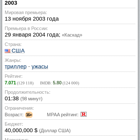
2003
Мировая премьера:
13 ноября 2003 года
Премьера в России:
29 января 2004 года;
«Каскад»
Страна:
США
Жанры:
триллер
·
ужасы
Рейтинг:
7.071
5.80
(
129 118
) IMDB:
(
124 000
)
Продолжительность:
01:38
(98 минут)
Ограничения:
Возраст:
MPAA рейтинг:
16+
Бюджет:
40,000,000 $
(Доллар США)
Маркетинг: