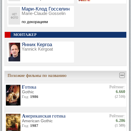
Мари-Клод Госселин
Marie-Claude Gosselin
по декорациям
МОНТАЖЕР
Янник Кергоа
Yannick Kergoat
Похожие фильмы по названию
Готика
Рейтинг:
Gothic
6.660
Год:
1986
(2 516)
Американская готика
Рейтинг:
American Gothic
6.286
Год:
1987
(1 589)