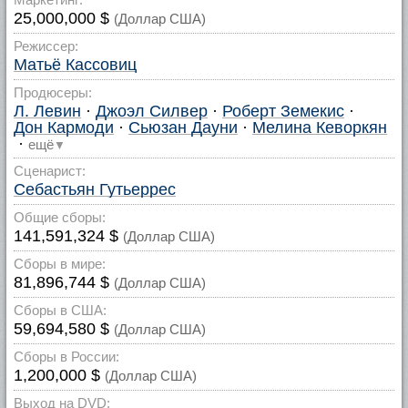
25,000,000 $
(Доллар США)
Режиссер:
Матьё Кассовиц
Продюсеры:
Л. Левин
·
Джоэл Силвер
·
Роберт Земекис
·
Дон Кармоди
·
Сьюзан Дауни
·
Мелина Кеворкян
·
ещё
▼
Сценарист:
Себастьян Гутьеррес
Общие сборы:
141,591,324 $
(Доллар США)
Сборы в мире:
81,896,744 $
(Доллар США)
Сборы в США:
59,694,580 $
(Доллар США)
Сборы в России:
1,200,000 $
(Доллар США)
Выход на DVD: