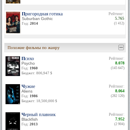
Пригородная готика
Рейтинг:
Suburban Gothic
5.765
Год:
2014
(1 412)
Похожие фильмы по жанру
Психо
Рейтинг:
Psycho
8.078
Год:
1960
(145 647)
Бюджет: 806,947 $
Чужие
Рейтинг:
Aliens
8.064
Год:
1986
(282 120)
Бюджет: 18,500,000 $
Черный плавник
Рейтинг:
Blackfish
7.952
Год:
2013
(2 904)