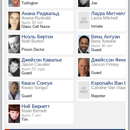
Turlington
Joe
Анана Ридвальд
Лаура Митчелл
Anana Rydvald
Laura Mitchell
было 30 лет
Inmate
Glass Cell Nurse
Ноэль Бертон
Бенц Антуан
Noël Burton
Benz Antoine
было 30 лет
Prison Doctor
Guard
Джейсон Кавалье
Джейссон Финни
Jason Cavalier
Jasson Finney
было 32 года
Guard
Guard
Кваси Сонгуи
Кэролайн Ван В
Kwasi Songui
Caroline Van Vlaard
Guard
Reporter
Ной Бернетт
Noah Bernett
было 7 лет
Tim