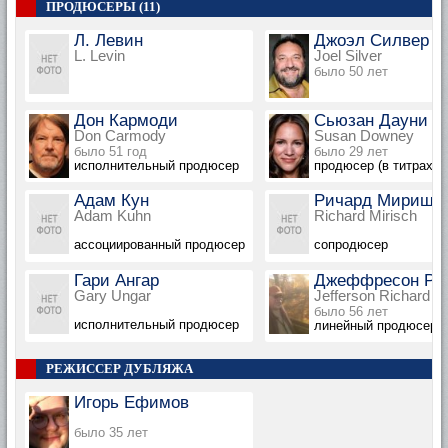
ПРОДЮСЕРЫ (11)
Л. Левин
Джоэл Силвер
L. Levin
Joel Silver
было 50 лет
Дон Кармоди
Сьюзан Дауни
Don Carmody
Susan Downey
было 51 год
было 29 лет
исполнительный продюсер
продюсер (в титрах: S
Адам Кун
Ричард Мириш
Adam Kuhn
Richard Mirisch
ассоциированный продюсер
сопродюсер
Гари Ангар
Джеффресон Ри
Gary Ungar
Jefferson Richard
было 56 лет
исполнительный продюсер
линейный продюсер: д
РЕЖИССЕР ДУБЛЯЖА
Игорь Ефимов
было 35 лет