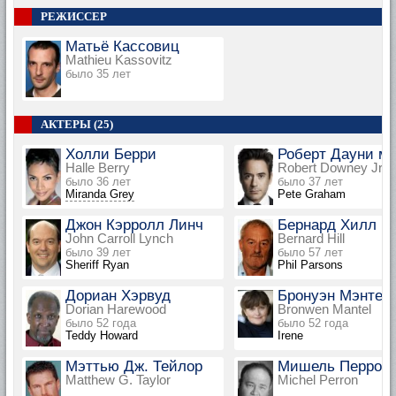
РЕЖИССЕР
Матьё Кассовиц
Mathieu Kassovitz
было 35 лет
АКТЕРЫ (25)
Холли Берри
Роберт Дауни мл
Halle Berry
Robert Downey Jr.
было 36 лет
было 37 лет
Miranda Grey
Pete Graham
Джон Кэрролл Линч
Бернард Хилл
John Carroll Lynch
Bernard Hill
было 39 лет
было 57 лет
Sheriff Ryan
Phil Parsons
Дориан Хэрвуд
Бронуэн Мэнтел
Dorian Harewood
Bronwen Mantel
было 52 года
было 52 года
Teddy Howard
Irene
Мэттью Дж. Тейлор
Мишель Перрон
Matthew G. Taylor
Michel Perron