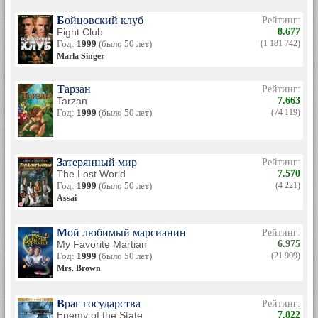
Бойцовский клуб
Рейтинг:
Fight Club
8.677
Год:
1999
(было 50 лет)
(1 181 742)
Marla Singer
Тарзан
Рейтинг:
Tarzan
7.663
Год:
1999
(было 50 лет)
(74 119)
Затерянный мир
Рейтинг:
The Lost World
7.570
Год:
1999
(было 50 лет)
(4 221)
Assai
Мой любимый марсианин
Рейтинг:
My Favorite Martian
6.975
Год:
1999
(было 50 лет)
(21 909)
Mrs. Brown
Враг государства
Рейтинг:
Enemy of the State
7.822