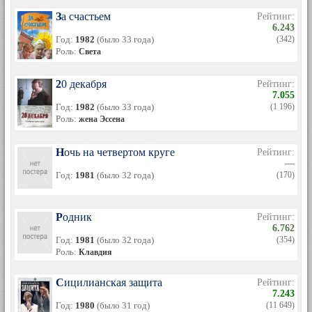
За счастьем
Рейтинг:
6.243
Год:
1982
(было 33 года)
(342)
Роль:
Света
20 декабря
Рейтинг:
7.055
Год:
1982
(было 33 года)
(1 196)
Роль:
жена Эссена
Ночь на четвертом круге
Рейтинг:
—
Год:
1981
(было 32 года)
(170)
Родник
Рейтинг:
6.762
Год:
1981
(было 32 года)
(354)
Роль:
Клавдия
Сицилианская защита
Рейтинг:
7.243
Год:
1980
(было 31 год)
(11 649)