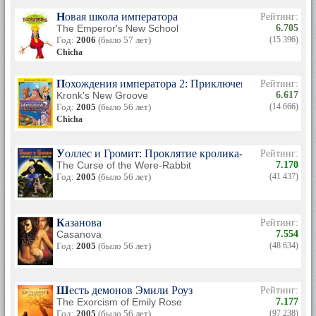
Новая школа императора
Рейтинг:
The Emperor's New School
6.705
Год:
2006
(было 57 лет)
(15 396)
Chicha
Похождения императора 2: Приключения Кронка
Рейтинг:
Kronk's New Groove
6.617
Год:
2005
(было 56 лет)
(14 666)
Chicha
Уоллес и Громит: Проклятие кролика-оборотня
Рейтинг:
The Curse of the Were-Rabbit
7.170
Год:
2005
(было 56 лет)
(41 437)
Казанова
Рейтинг:
Casanova
7.554
Год:
2005
(было 56 лет)
(48 634)
Шесть демонов Эмили Роуз
Рейтинг:
The Exorcism of Emily Rose
7.177
Год:
2005
(было 56 лет)
(97 238)