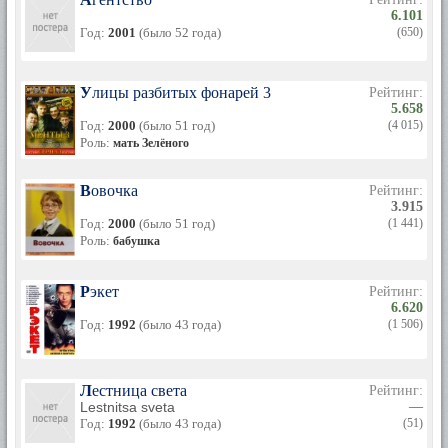
6.101
Год:
2001
(было 52 года)
(650)
Улицы разбитых фонарей 3
Рейтинг:
5.658
Год:
2000
(было 51 год)
(4 015)
Роль:
мать Зелёного
Вовочка
Рейтинг:
3.915
Год:
2000
(было 51 год)
(1 441)
Роль:
бабушка
Рэкет
Рейтинг:
6.620
Год:
1992
(было 43 года)
(1 506)
Лестница света
Рейтинг:
Lestnitsa sveta
—
Год:
1992
(было 43 года)
(51)