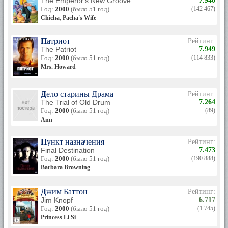
The Emperor's New Groove
7.940
Год:
2000
(было 51 год)
(142 467)
Chicha, Pacha's Wife
Патриот
Рейтинг:
The Patriot
7.949
Год:
2000
(было 51 год)
(114 833)
Mrs. Howard
Дело старины Драма
Рейтинг:
The Trial of Old Drum
7.264
Год:
2000
(было 51 год)
(89)
Ann
Пункт назначения
Рейтинг:
Final Destination
7.473
Год:
2000
(было 51 год)
(190 888)
Barbara Browning
Джим Баттон
Рейтинг:
Jim Knopf
6.717
Год:
2000
(было 51 год)
(1 745)
Princess Li Si