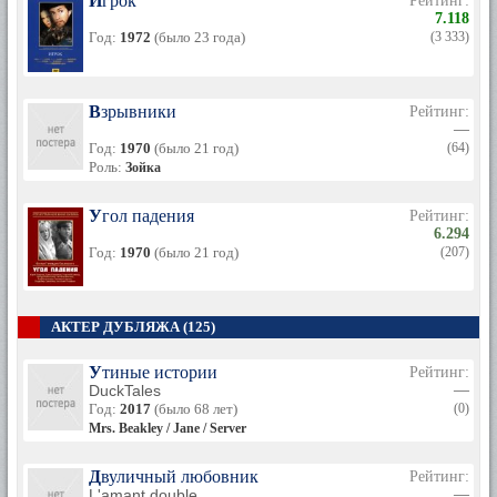
Игрок
Рейтинг:
7.118
Год:
1972
(было 23 года)
(3 333)
Взрывники
Рейтинг:
—
Год:
1970
(было 21 год)
(64)
Роль:
Зойка
Угол падения
Рейтинг:
6.294
Год:
1970
(было 21 год)
(207)
АКТЕР ДУБЛЯЖА (125)
Утиные истории
Рейтинг:
DuckTales
—
Год:
2017
(было 68 лет)
(0)
Mrs. Beakley / Jane / Server
Двуличный любовник
Рейтинг:
L'amant double
—