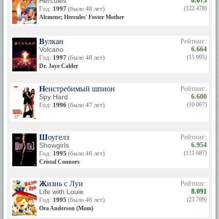
Hercules
8.075
Год:
1997
(было 48 лет)
(122 478)
Alcmene; Hercules' Foster Mother
Вулкан
Рейтинг:
Volcano
6.664
Год:
1997
(было 48 лет)
(15 995)
Dr. Jaye Calder
Неистребимый шпион
Рейтинг:
Spy Hard
6.600
Год:
1996
(было 47 лет)
(10 067)
Шоугелз
Рейтинг:
Showgirls
6.954
Год:
1995
(было 46 лет)
(111 687)
Cristal Connors
Жизнь с Луи
Рейтинг:
Life with Louie
8.091
Год:
1995
(было 46 лет)
(23 709)
Ora Anderson (Mom)