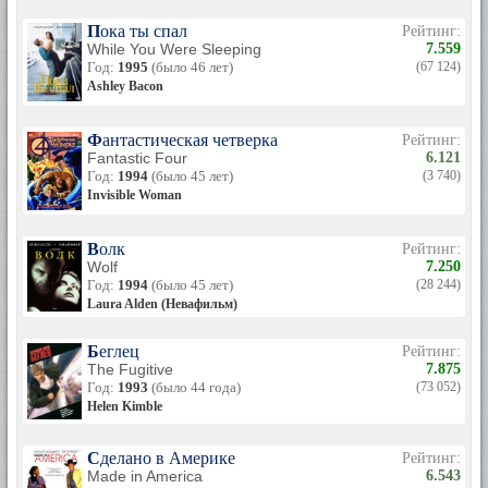
Пока ты спал
Рейтинг:
While You Were Sleeping
7.559
Год:
1995
(было 46 лет)
(67 124)
Ashley Bacon
Фантастическая четверка
Рейтинг:
Fantastic Four
6.121
Год:
1994
(было 45 лет)
(3 740)
Invisible Woman
Волк
Рейтинг:
Wolf
7.250
Год:
1994
(было 45 лет)
(28 244)
Laura Alden (Невафильм)
Беглец
Рейтинг:
The Fugitive
7.875
Год:
1993
(было 44 года)
(73 052)
Helen Kimble
Сделано в Америке
Рейтинг:
Made in America
6.543