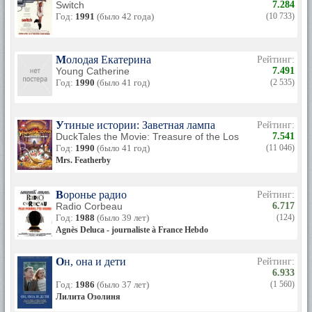
Switch
7.284
Год:
1991
(было 42 года)
(10 733)
Молодая Екатерина
Рейтинг:
Young Catherine
7.491
Год:
1990
(было 41 год)
(2 535)
Утиные истории: Заветная лампа
Рейтинг:
DuckTales the Movie: Treasure of the Lost Lamp
7.541
Год:
1990
(было 41 год)
(11 046)
Mrs. Featherby
Воронье радио
Рейтинг:
Radio Corbeau
6.717
Год:
1988
(было 39 лет)
(124)
Agnès Deluca - journaliste à France Hebdo
Он, она и дети
Рейтинг:
6.933
Год:
1986
(было 37 лет)
(1 560)
Лилита Озолиня