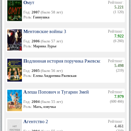
Омут
Рейтинг:
5.221
Год:
2007
(было 58 лет)
(1 120)
Роль:
Ганнушка
Ментовские войны 3
Рейтинг:
7.922
Год:
2006
(было 57 лет)
(6 260)
Роль:
Марина Лурье
Подлинная история поручика Ржевского
Рейтинг:
5.498
Год:
2005
(было 56 лет)
(219)
Роль:
Елена Андреевна Ржевская
Алеша Попович и Тугарин Змей
Рейтинг:
7.979
Год:
2004
(было 55 лет)
(600 466)
Роль:
Мать, озвучка
Агентство 2
Рейтинг:
4.461