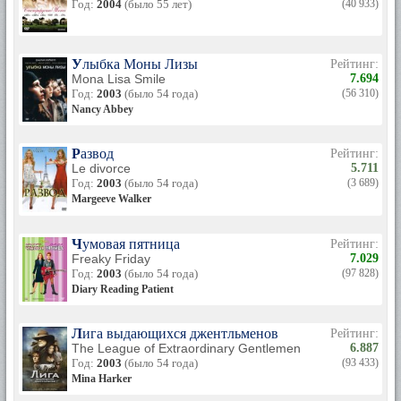
Год:
2004
(было 55 лет)
(40 933)
Улыбка Моны Лизы
Рейтинг:
Mona Lisa Smile
7.694
Год:
2003
(было 54 года)
(56 310)
Nancy Abbey
Развод
Рейтинг:
Le divorce
5.711
Год:
2003
(было 54 года)
(3 689)
Margeeve Walker
Чумовая пятница
Рейтинг:
Freaky Friday
7.029
Год:
2003
(было 54 года)
(97 828)
Diary Reading Patient
Лига выдающихся джентльменов
Рейтинг:
The League of Extraordinary Gentlemen
6.887
Год:
2003
(было 54 года)
(93 433)
Mina Harker