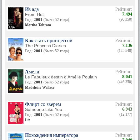
Из ада
Рейтинг:
From Hell
7.494
Год:
2001
(было 52 года)
(90 350)
Martha Tabram
Как стать принцессой
Рейтинг:
The Princess Diaries
7.136
Год:
2001
(было 52 года)
(125 548)
Амели
Рейтинг:
Le Fabuleux destin d'Amélie Poulain
8.041
Год:
2001
(было 52 года)
(446 350)
Madeleine Wallace
Флирт со зверем
Рейтинг:
Someone Like You...
6.943
Год:
2001
(было 52 года)
(12 177)
Liz
Похождения императора
Рейтинг: