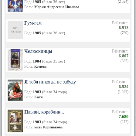
Год:
1985
(было 36 лет)
(2 524)
Роль:
Мария Андреевна Иванова
Гум-гам
Рейтинг:
6.913
Год:
1985
(было 36 лет)
(769)
Челюскинцы
Рейтинг:
6.807
Год:
1984
(было 35 лет)
(837)
Роль:
Комова
Я тебя никогда не забуду
Рейтинг:
6.924
Год:
1983
(было 34 года)
(1 542)
Роль:
Катя
Плыви, кораблик...
Рейтинг:
7.680
Год:
1983
(было 34 года)
(272)
Роль:
мать Коренькова