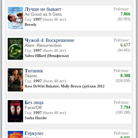
Лучше не бывает
Рейтинг:
As Good as It Gets
7.866
Год:
1997
(было 48 лет)
(82 993)
Beverly
Чужой 4: Воскрешение
Рейтинг:
Alien: Resurrection
6.677
Год:
1997
(было 48 лет)
(94 491)
Sabra Hillard (Невафильм)
Титаник
Рейтинг:
Titanic
8.388
Год:
1997
(было 48 лет)
(926 838)
Rose DeWitt Bukater; Molly Brown (дубляж 2012 года)
Без лица
Рейтинг:
Face/Off
7.794
Год:
1997
(было 48 лет)
(189 298)
Sasha Hassler
Геркулес
Рейтинг: