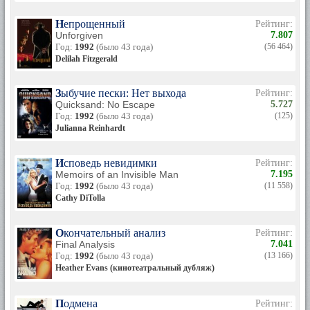
Непрощенный
Рейтинг:
Unforgiven
7.807
Год:
1992
(было 43 года)
(56 464)
Delilah Fitzgerald
Зыбучие пески: Нет выхода
Рейтинг:
Quicksand: No Escape
5.727
Год:
1992
(было 43 года)
(125)
Julianna Reinhardt
Исповедь невидимки
Рейтинг:
Memoirs of an Invisible Man
7.195
Год:
1992
(было 43 года)
(11 558)
Cathy DiTolla
Окончательный анализ
Рейтинг:
Final Analysis
7.041
Год:
1992
(было 43 года)
(13 166)
Heather Evans (кинотеатральный дубляж)
Подмена
Рейтинг: