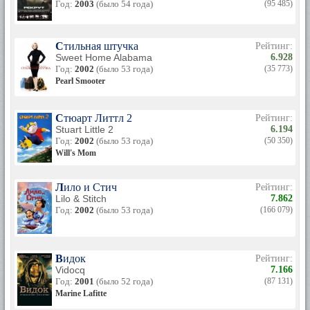
Год:
2003
(было 54 года)
(95 485)
Стильная штучка
Рейтинг:
Sweet Home Alabama
6.928
Год:
2002
(было 53 года)
(35 773)
Pearl Smooter
Стюарт Литтл 2
Рейтинг:
Stuart Little 2
6.194
Год:
2002
(было 53 года)
(50 350)
Will's Mom
Лило и Стич
Рейтинг:
Lilo & Stitch
7.862
Год:
2002
(было 53 года)
(166 079)
Видок
Рейтинг:
Vidocq
7.166
Год:
2001
(было 52 года)
(87 131)
Marine Lafitte