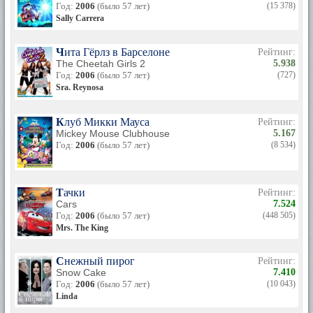
Год:
2006
(было 57 лет)
(15 378)
Sally Carrera
Чита Гёрлз в Барселоне
Рейтинг:
The Cheetah Girls 2
5.938
Год:
2006
(было 57 лет)
(727)
Sra. Reynosa
Клуб Микки Мауса
Рейтинг:
Mickey Mouse Clubhouse
5.167
Год:
2006
(было 57 лет)
(8 534)
Тачки
Рейтинг:
Cars
7.524
Год:
2006
(было 57 лет)
(448 505)
Mrs. The King
Снежный пирог
Рейтинг:
Snow Cake
7.410
Год:
2006
(было 57 лет)
(10 043)
Linda