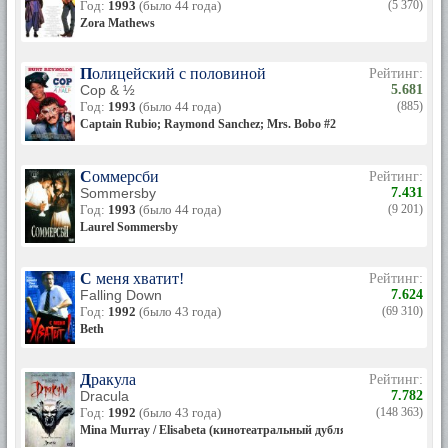
Год:
1993
(было 44 года)
(5 370)
Zora Mathews
Полицейский с половиной
Рейтинг:
Cop & ½
5.681
Год:
1993
(было 44 года)
(885)
Captain Rubio; Raymond Sanchez; Mrs. Bobo #2
Соммерсби
Рейтинг:
Sommersby
7.431
Год:
1993
(было 44 года)
(9 201)
Laurel Sommersby
С меня хватит!
Рейтинг:
Falling Down
7.624
Год:
1992
(было 43 года)
(69 310)
Beth
Дракула
Рейтинг:
Dracula
7.782
Год:
1992
(было 43 года)
(148 363)
Mina Murray / Elisabeta (кинотеатральный дубляж)