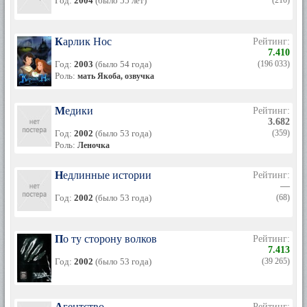
Год:
2004
(было 55 лет)
(210)
Карлик Нос
Рейтинг:
7.410
Год:
2003
(было 54 года)
(196 033)
Роль:
мать Якоба, озвучка
Медики
Рейтинг:
3.682
Год:
2002
(было 53 года)
(359)
Роль:
Леночка
Недлинные истории
Рейтинг:
—
Год:
2002
(было 53 года)
(68)
По ту сторону волков
Рейтинг:
7.413
Год:
2002
(было 53 года)
(39 265)
Агентство
Рейтинг: