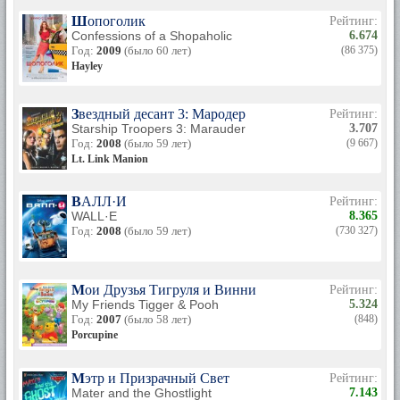
Шопоголик
Рейтинг:
Confessions of a Shopaholic
6.674
Год:
2009
(было 60 лет)
(86 375)
Hayley
Звездный десант 3: Мародер
Рейтинг:
Starship Troopers 3: Marauder
3.707
Год:
2008
(было 59 лет)
(9 667)
Lt. Link Manion
ВАЛЛ·И
Рейтинг:
WALL·E
8.365
Год:
2008
(было 59 лет)
(730 327)
Мои Друзья Тигруля и Винни
Рейтинг:
My Friends Tigger & Pooh
5.324
Год:
2007
(было 58 лет)
(848)
Porcupine
Мэтр и Призрачный Свет
Рейтинг:
Mater and the Ghostlight
7.143