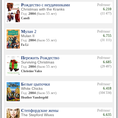
Рождество с неудачниками
Рейтинг:
Christmas with the Kranks
6.210
Год:
2004
(было 55 лет)
(11 477)
Candi
Мулан 2
Рейтинг:
Mulan II
6.755
Год:
2004
(было 55 лет)
(31 111)
Fa Li
Пережить Рождество
Рейтинг:
Surviving Christmas
6.685
Год:
2004
(было 55 лет)
(29 497)
Christine Valco
Белые цыпочки
Рейтинг:
White Chicks
6.418
Год:
2004
(было 55 лет)
(104 534)
Heather Vandergeld
Степфордские жены
Рейтинг:
The Stepford Wives
6.635