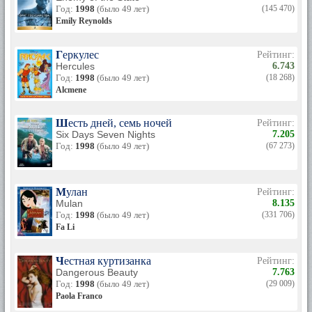
Год:
1998
(было 49 лет)
(145 470)
Emily Reynolds
Геркулес
Рейтинг:
Hercules
6.743
Год:
1998
(было 49 лет)
(18 268)
Alcmene
Шесть дней, семь ночей
Рейтинг:
Six Days Seven Nights
7.205
Год:
1998
(было 49 лет)
(67 273)
Мулан
Рейтинг:
Mulan
8.135
Год:
1998
(было 49 лет)
(331 706)
Fa Li
Честная куртизанка
Рейтинг:
Dangerous Beauty
7.763
Год:
1998
(было 49 лет)
(29 009)
Paola Franco