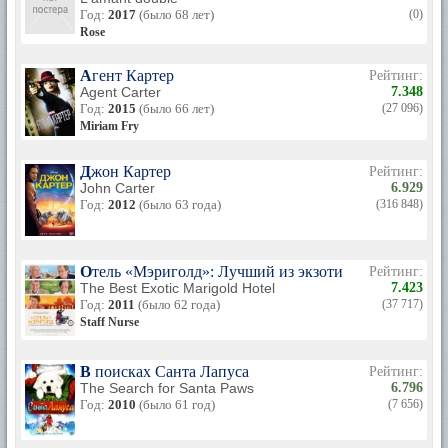
Год:
2017
(было 68 лет)
(0)
Rose
Агент Картер
Рейтинг:
Agent Carter
7.348
Год:
2015
(было 66 лет)
(27 096)
Miriam Fry
Джон Картер
Рейтинг:
John Carter
6.929
Год:
2012
(было 63 года)
(316 848)
Отель «Мэриголд»: Лучший из экзотических
Рейтинг:
The Best Exotic Marigold Hotel
7.423
Год:
2011
(было 62 года)
(37 717)
Staff Nurse
В поисках Санта Лапуса
Рейтинг:
The Search for Santa Paws
6.796
Год:
2010
(было 61 год)
(7 656)