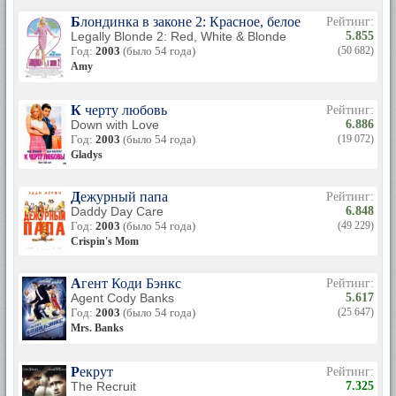
Блондинка в законе 2: Красное, белое и блондинка
Рейтинг:
Legally Blonde 2: Red, White & Blonde
5.855
Год:
2003
(было 54 года)
(50 682)
Amy
К черту любовь
Рейтинг:
Down with Love
6.886
Год:
2003
(было 54 года)
(19 072)
Gladys
Дежурный папа
Рейтинг:
Daddy Day Care
6.848
Год:
2003
(было 54 года)
(49 229)
Crispin's Mom
Агент Коди Бэнкс
Рейтинг:
Agent Cody Banks
5.617
Год:
2003
(было 54 года)
(25 647)
Mrs. Banks
Рекрут
Рейтинг:
The Recruit
7.325