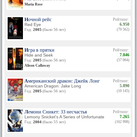
Maria Rose
Ночной рейс
Рейтинг:
Red Eye
6.950
Год:
2005
(было 56 лет)
(79 562)
Игра в прятки
Рейтинг:
Hide and Seek
7.046
Год:
2005
(было 56 лет)
(57 064)
Alison Callaway
Американский дракон: Джейк Лонг
Рейтинг:
American Dragon: Jake Long
5.890
Год:
2005
(было 56 лет)
(10 145)
Лемони Сникет: 33 несчастья
Рейтинг:
Lemony Snicket's A Series of Unfortunate Events
7.265
Год:
2004
(было 55 лет)
(162 998)