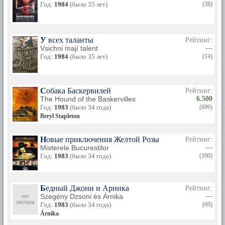
Год:
1984
(было 35 лет)
(38)
У всех таланты
Рейтинг:
Vsichni mají talent
—
Год:
1984
(было 35 лет)
(14)
Собака Баскервилей
Рейтинг:
The Hound of the Baskervilles
6.500
Год:
1983
(было 34 года)
(696)
Beryl Stapleton
Новые приключения Желтой Розы
Рейтинг:
Misterele Bucurestilor
—
Год:
1983
(было 34 года)
(100)
Бедный Джони и Арника
Рейтинг:
Szegény Dzsoni és Árnika
—
Год:
1983
(было 34 года)
(69)
Árnika