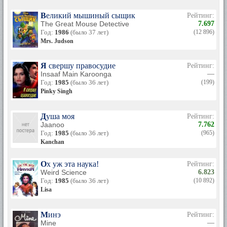
Великий мышиный сыщик
Рейтинг:
The Great Mouse Detective
7.697
Год:
1986
(было 37 лет)
(12 896)
Mrs. Judson
Я свершу правосудие
Рейтинг:
Insaaf Main Karoonga
—
Год:
1985
(было 36 лет)
(199)
Pinky Singh
Душа моя
Рейтинг:
Jaanoo
7.762
Год:
1985
(было 36 лет)
(965)
Kanchan
Ох уж эта наука!
Рейтинг:
Weird Science
6.823
Год:
1985
(было 36 лет)
(10 892)
Lisa
Минэ
Рейтинг:
Mine
—