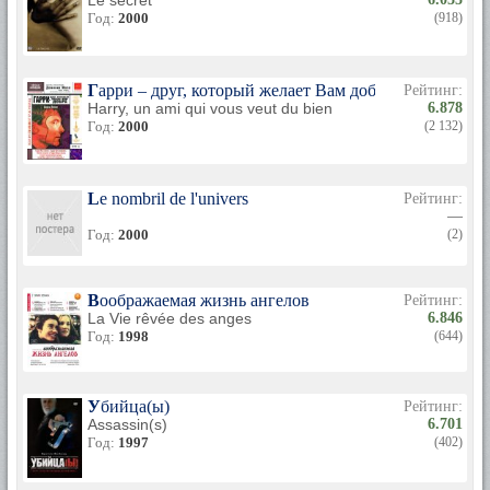
Le secret
Год:
2000
(918)
Гарри – друг, который желает Вам добра
Рейтинг:
Harry, un ami qui vous veut du bien
6.878
Год:
2000
(2 132)
Le nombril de l'univers
Рейтинг:
—
Год:
2000
(2)
Воображаемая жизнь ангелов
Рейтинг:
La Vie rêvée des anges
6.846
Год:
1998
(644)
Убийца(ы)
Рейтинг:
Assassin(s)
6.701
Год:
1997
(402)