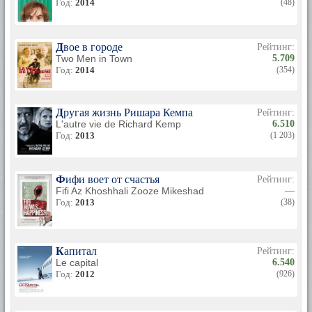
Год:
2014
(48)
Двое в городе
Рейтинг:
Two Men in Town
5.709
Год:
2014
(354)
Другая жизнь Ришара Кемпа
Рейтинг:
L'autre vie de Richard Kemp
6.510
Год:
2013
(1 203)
Фифи воет от счастья
Рейтинг:
Fifi Az Khoshhali Zooze Mikeshad
—
Год:
2013
(38)
Капитал
Рейтинг:
Le capital
6.540
Год:
2012
(926)