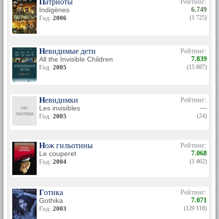
Патриоты
Рейтинг:
Indigènes
6.749
Год:
2006
(1 725)
Невидимые дети
Рейтинг:
All the Invisible Children
7.839
Год:
2005
(15 887)
Невидимки
Рейтинг:
Les invisibles
—
Год:
2005
(24)
Нож гильотины
Рейтинг:
Le couperet
7.068
Год:
2004
(1 462)
Готика
Рейтинг:
Gothika
7.071
Год:
2003
(129 118)