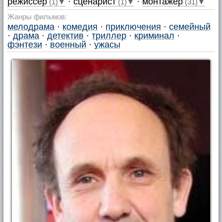
режиссер
·
сценарист
·
монтажер
(1)▼
(1)▼
(31)▼
Жанры фильмов:
мелодрама
·
комедия
·
приключения
·
семейный
·
драма
·
детектив
·
триллер
·
криминал
·
фэнтези
·
военный
·
ужасы