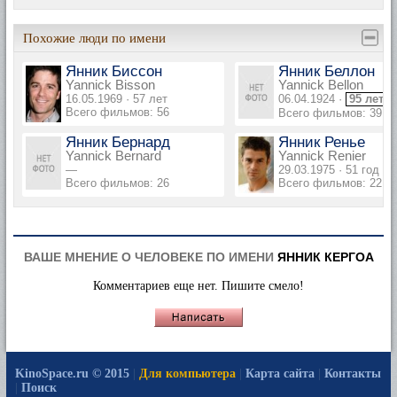
Похожие люди по имени
Янник Биссон
Янник Беллон
Yannick Bisson
Yannick Bellon
16.05.1969 · 57 лет
06.04.1924 ·
95 лет
Всего фильмов: 56
Всего фильмов: 39
Янник Бернард
Янник Ренье
Yannick Bernard
Yannick Renier
—
29.03.1975 · 51 год
Всего фильмов: 26
Всего фильмов: 22
ВАШЕ МНЕНИЕ О ЧЕЛОВЕКЕ ПО ИМЕНИ
ЯННИК КЕРГОА
Комментариев еще нет. Пишите смело!
KinoSpace.ru © 2015
|
Для компьютера
|
Карта сайта
|
Контакты
|
Поиск