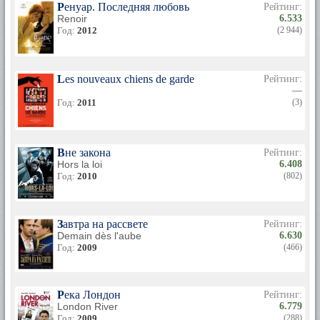
Ренуар. Последняя любовь
Рейтинг:
Renoir
6.533
Год:
2012
(2 944)
Les nouveaux chiens de garde
Рейтинг:
—
Год:
2011
(3)
Вне закона
Рейтинг:
Hors la loi
6.408
Год:
2010
(802)
Завтра на рассвете
Рейтинг:
Demain dès l'aube
6.630
Год:
2009
(466)
Река Лондон
Рейтинг:
London River
6.779
Год:
2009
(288)