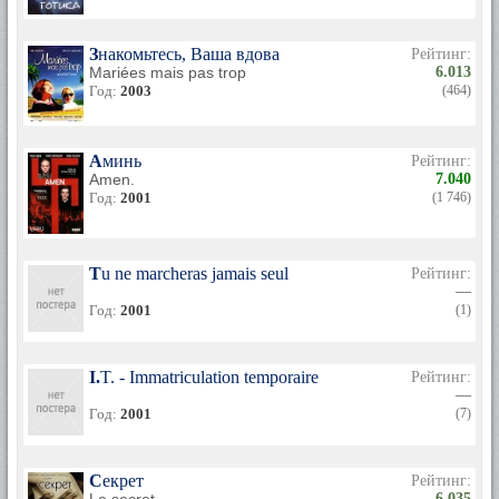
Знакомьтесь, Ваша вдова
Рейтинг:
Mariées mais pas trop
6.013
Год:
2003
(464)
Аминь
Рейтинг:
Amen.
7.040
Год:
2001
(1 746)
Tu ne marcheras jamais seul
Рейтинг:
—
Год:
2001
(1)
I.T. - Immatriculation temporaire
Рейтинг:
—
Год:
2001
(7)
Секрет
Рейтинг:
6.035