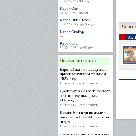
26.04.1933 · 93 года
Кэрол Олт
01.12.1960 · 65 лет
Кэрол Энн Сьюзи
02.02.1952 ·
62 года
Список
Кэрол Спайэр
—
АКТЕ
Кэрол Рид
30.12.1906 ·
69 лет
Последние новости
Европейская киноакадемия
признала лучшим фильмом
2025 года…
18 января 2026 • Новости
Дженнифер Лоуренс считает,
что не получила роль в
«Однажды…
16 января 2026 • Новости
Кэтлин Кеннеди покидает
пост главы Lucasfilm на этой
неделе
16 января 2026 • Новости
Стало известно, с кем и о чём