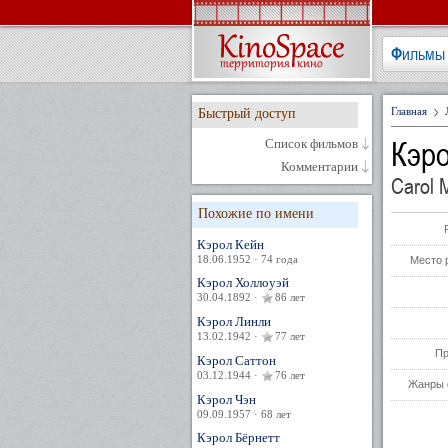
Фильмы
Главная
Быстрый доступ
Кэр
Список фильмов
Комментарии
Carol 
Похожие по имени
Кэрол Кейн
18.06.1952 · 74 года
Место 
Кэрол Холлоуэй
30.04.1892 ·
86 лет
Кэрол Линли
13.02.1942 ·
77 лет
Пр
Кэрол Саттон
03.12.1944 ·
76 лет
Жанры 
Кэрол Чэн
09.09.1957 · 68 лет
Кэрол Бёрнетт