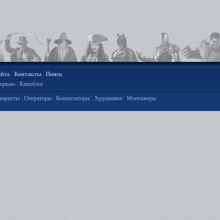
|
|
айта
Контакты
Поиск
|
ервью
Киноблог
|
|
|
|
наристы
Операторы
Композиторы
Художники
Монтажеры