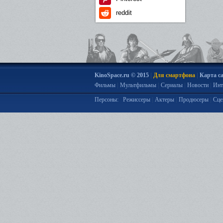
reddit
|
|
KinoSpace.ru © 2015
Для смартфона
Карта с
|
|
|
|
Фильмы
Мультфильмы
Сериалы
Новости
Инт
|
|
|
Персоны:
Режиссеры
Актеры
Продюсеры
Сце