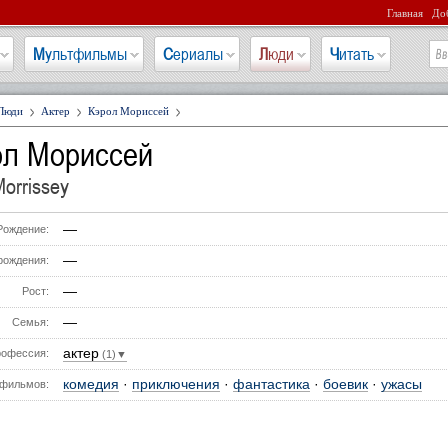
Главная
Доб
Мультфильмы
Сериалы
Люди
Читать
Люди
Актер
Кэрол Мориссей
ол Мориссей
Morrissey
—
Рождение:
—
рождения:
—
Рост:
—
Семья:
актер
офессия:
(1)▼
комедия
·
приключения
·
фантастика
·
боевик
·
ужасы
фильмов: