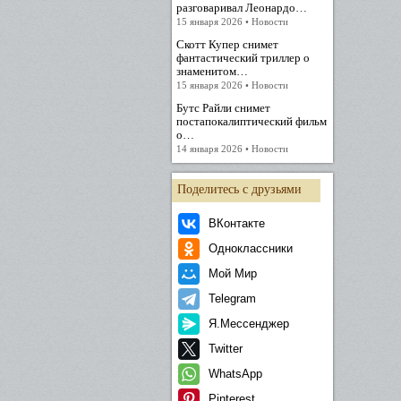
разговаривал Леонардо…
15 января 2026 • Новости
Скотт Купер снимет
фантастический триллер о
знаменитом…
15 января 2026 • Новости
Бутс Райли снимет
постапокалиптический фильм
о…
14 января 2026 • Новости
Поделитесь с друзьями
ВКонтакте
Одноклассники
Мой Мир
Telegram
Я.Мессенджер
Twitter
WhatsApp
Pinterest